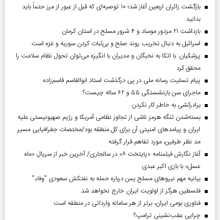
بازگشت زائران اربعین آغاز شد؛ ۱۰ توصیه‌ای که قبل از عبور از مرز حتماً باید
بدانید
بازداشت ۲۱ مزدور موساد و ۴ شرور مسلح در استان کرمان
اسرائیل به دنبال تخریب روند صلح و بی‌ثبات کردن سوریه و غزه است
پزشکیان: با اتکا به نخبگان و مدیران با انگیزه می‌توان تحول نظام سلامت را
محقق کرد
پیام تسلیت رسانه ملی در پی درگذشت استاد ابوالقاسم قاسم‌زاده
ماجرای سن بازنشستگی ۵۵ و ۶۲ ساله چیست؟
برادرکشی به خاطر کار نکردن
بسته‌شدن تنگه هرمز ناشی از تجاوز نظامی آمریکا و رژیم صهیونیستی علیه
ایران و پیامد‌های امنیتی آن برای کل منطقه بود/مختصات جغرافیایی مسیر
مد نظر طرفین، مورد تفاهم قرار گرفته
آغاز نگارش فیلمنامه «پایتخت ۸» در سالجاری/ آخرین خبر از سریال «ماه
عسل» با بازی اکبر عبدی
بیانیه مهم نیروهای مسلح یمن درباره حمله به نفتکش سعودی "وفاء"
فلسطین هرگز از اولویت ایران خارج نخواهد شد
فناوری بومی ایران، برتر از هر سامانه وارداتی در منطقه است
چرایی عقب‌نشینی ترامپ؟