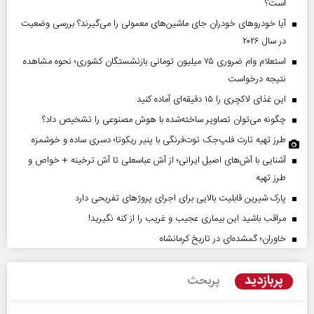
است؟
آیا خودروهای خودران جای ماشین‌های معمولی را می‌گیرند؟ بررسی وضعیت
در سال ۲۰۲۶
استعلام وام ضروری ۷۵ میلیون تومانی بازنشستگان کشوری؛ نحوه مشاهده
نتیجه درخواست
این غذای لاکچری را ۱۵ دقیقه‌ای آماده کنید
چگونه می‌توان تصاویر ساخته‌شده با هوش مصنوعی را تشخیص داد؟
طرز تهیه تارت فلپ‌جک توت‌فرنگی با پنیر ریکوتا؛ دسری ساده و خوشمزه
آشنایی با آش‌های اصیل ایرانی؛ از آش عباسعلی تا آش ترخینه + خواص و
طرز تهیه
پارک شیرین قابلیت‌ بالایی برای اجرای پروژهای تفریحی دارد
مراقب باشید این بیماری عجیب و غریب را از کنه نگیرید!
خاوران؛ گمشده‌ای در تاریخ کرمانشاه
پربازدید
پربحث