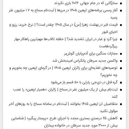
ستارگانی که در جام جهانی ۲۰۲۶ بازی نکردند
آغاز رسمی برنامه‌های اربعین ۱۴۰۵ در مرز‌ها | ثبت‌نام سماح به ۱.۷ میلیون نفر
رسید
قیمت قبر در بهشت زهرا (س) در سال ۱۴۰۵ چقدر است؟ | نرخ خرید، رزرو و
احیای قبور
چرا گرد و غبار در ایران تشدید شد؟ | حقابه تالاب‌ها مهم‌ترین راهکار مهار
ریزگردهاست
مجازات سنگین برای آدم‌ربایان گوش‌بر
واکسن جدید سرطان پانکراس امیدبخش شد
توصیه‌های تغذیه‌ای برای زائران اربعین ۱۴۰۵ | در گرمای اربعین چه بخوریم و
چه نخوریم؟
گره قتل در دی‌جی پارتی با ۵۰ قسم باز می‌شود
ثبت‌نام بیش از یک میلیون نفر در سماح | زائران «همیار اربعین» را نصب
کنند
متقاضیان ارز اربعین ۱۴۰۵ بخوانند | ثبت‌نام در سامانه سماح را به روز‌های آخر
موکول نکنید
کاهش ۲۵ درصدی بستری مجدد با اجرای طرح «پرستار پیگیر» | شناسایی
بیش از ۳۰۰۰ مورد جدید سرطان در خانواده بیماران