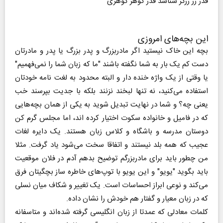
قدر زر زرگر شناسد قدر گوهر گوهری
این بچه‌های امروزی
بچه این خاک نیستید اگر مادربزرگ و پدر بزرگ یا پدر و مادرتان
دست کم یک بار به شما نگفته باشند "ما که زبان شما را نمی‌فهمیم"
یا وقتی از یک واژه خنده دار و البته محدود به لغت نامه خودتان
استفاده می‌کنید، نه تنها لبخند نزنند بلکه با جدیت بپرسند خب
یعنی چه؟ و شما در نهایت تبدیل شوید به یکی از همان بچه‌هایی
که در فامیل و خانواده سکوت اختیار کرده اند، اما مجلس گرم کن
دوستان مدرسه و باشگاه و کلاس زبان هستند. یک دایره لغات
عجیب که همه بلد نیستند و اتفاقا سخت می‌شود یاد گرفت. مثلا
من چطور باید برای مادربزرگم توضیح بدهم آدم در فلان موقعیت
باید بگوید "یویو" و این یویو با توپ‌های خاطره ساز بچگیتان فرق
می‌کند و نوعی ابراز احساسات است. یک تغییر و شکاف میان نسلی
که در زبان معیار و گفتار هم خودش را نشان داده.
کلمات معادلی که عمدتا از زبان انگلیسی گرفته شده‌اند و متاسفانه