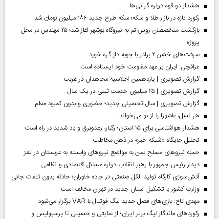
هشدار دو قوه درباره گرانی‌ها
رکورد تازه در بازار طلا و سکه؛ سکه طرح جدید ۱۸۶ میلیون تومان شد
بازگشت متخصصان روس‌اتم به نیروگاه بوشهر آغاز شد؛ ۲۵ مهندس در محل
پروژه
سرقت‌های خشن ۲ برادر با چوبه دار گره خورد
عراقچی: ایران بر عهد مقاومت خود ایستاده است
گزارش تصویری | یازدهمین اجلاسیه مجاهدان در غربت
گزارش تصویری | ۲۵ میلیون خدمت ثبتی در یک سال
گزارش تصویری | سال تحصیلی جدید؛ حضوری و بدون کمبود معلم
هر نسل، عاشورا را از نو می‌خواند
هشدار هواشناسی برای ۱۵ استان؛ رگبار، رعدوبرق و باد شدید در راه است
تحلیل جایگاه «شبکه خبر» در ذهن مخاطب
حمله نیروهای مسلح یمن به مواضع نیروهای وابسته به عربستان در تعز
دیدار رئیس‌ جمهور با رهبر انقلاب درباره مسائل اقتصادی و نظامی
آتش‌سوزی کارگاه تولید الکل صنعتی در جاده خاوران؛ حادثه بدون تلفات جانی
وزارت کشور با تشکیل استان جدید در تهران مخالف است
مهدی تاج: بازی‌های فصل جدید لیگ فوتبال با VAR برگزار می‌شود
رکورد‌های ماندگار لیگ برتر ایران؛ از عنایتی و حسینی تا پرسپولیس و