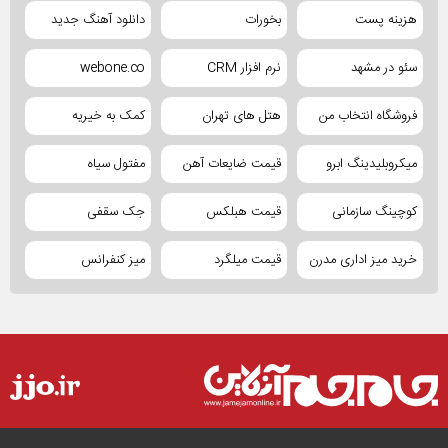
هزینه پست
بخورات
دانلود آهنگ جدید
سئو در مشهد
نرم افزار CRM
webone.co
فروشگاه انتخاب من
هتل های تهران
کمک به خیریه
میکروبلیدینگ ابرو
قیمت ضایعات آهن
مفتول سیاه
کوچینگ سازمانی
قیمت هبلکس
جک سقفی
خرید میز اداری مدرن
قیمت میلگرد
میز کنفرانس