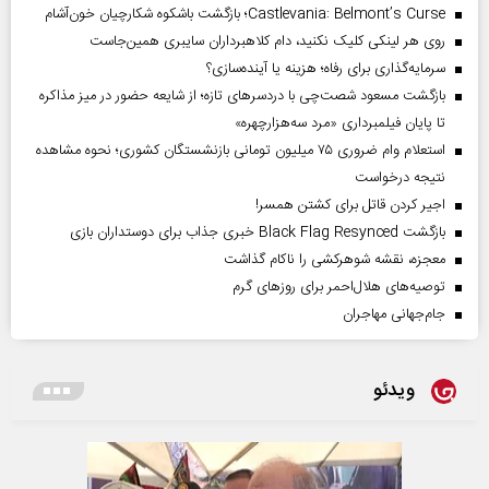
Castlevania: Belmont’s Curse؛ بازگشت باشکوه شکارچیان خون‌آشام
روی هر لینکی کلیک نکنید، دام کلاهبرداران سایبری همین‌جاست
سرمایه‌گذاری برای رفاه؛ هزینه یا آینده‌سازی؟
بازگشت مسعود شصت‌چی با دردسر‌های تازه؛ از شایعه حضور در میز مذاکره
تا پایان فیلمبرداری «مرد سه‌هزارچهره»
استعلام وام ضروری ۷۵ میلیون تومانی بازنشستگان کشوری؛ نحوه مشاهده
نتیجه درخواست
اجیر کردن قاتل برای کشتن همسر!
بازگشت Black Flag Resynced خبری جذاب برای دوستداران بازی
معجزه، نقشه شوهرکشی را ناکام گذاشت
توصیه‌های هلال‌احمر برای روز‌های گرم
جام‌جهانی مهاجران
ویدئو