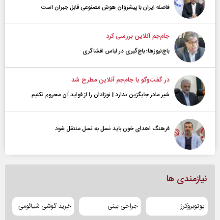
فاصله ایران با پیشرو‌ان هوش مصنوعی قابل جبران است
جام‌جم آنلاین بررسی کرد
باج‌نیوزها؛ باج‌گیری در لباس افشاگری
در گفت‌و‌گو با جام‌جم آنلاین مطرح شد
شیر مادر جایگزین ندارد | نوزادان را از فواید آن محروم نکنیم
فرهنگ اهدای خون باید نسل به نسل منتقل شود
نیازمندی ها
یوتوبروکرز
جراحی بینی
خرید گوشی شیائومی