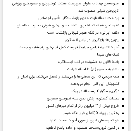
امیرحسین بهداد به عنوان سرپرست هیئت کوهنوردی و صعودهای ورزشی
آذربایجان شرقی منصوب شد
پرداخت مابه‌التفاوت حقوق بازنشستگان تأمین اجتماعی
نظرسنجی شبکه تماشا برای انتخاب سریال‌های شرقی محبوب مخاطبان
«نظم ایرانی» در تنگه هرمز غیرقابل بازگشت است
باج‌نیوزها؛ باج‌گیری در لباس افشاگری
آخر هفته چه فیلمی ببینیم؟ فهرست کامل فیلم‌های پنجشنبه و جمعه
شبکه‌های سیما
پاسخ قانون به خشونت در قاب اینستاگرام
عشق به حسین (ع) تا لحظه شهادت
همه مردمی که این سختی‌ها را می‌بینند و تحمل می‌کنند، برای ایران و
کشورشان این کاررا انجام می‌دهند
درگیری مرگبار ۲ پسرخاله در پارک
عملیات گسترده ارتش یمن علیه نیروهای سعودی
خروج بیش از ۳ میلیون زائر از تمام مرز‌های کشور
رهگیری پهپاد MQ9 بر فراز تنگه هرمز
لغو تحریم‌های ایران از سوی آمریکا صحت ندارد
در کمین تروریست‌ها هستیم و آماده پاسخ قاطعیم