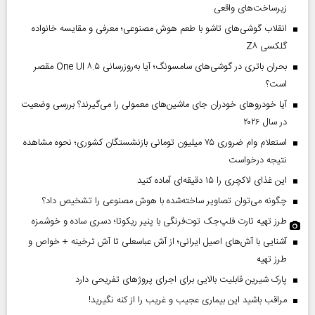
زیرساخت‌های واقعی
انقلاب گوشی‌های تاشو‌ با طعم هوش مصنوعی؛ معرفی و مقایسه خانواده
گلکسی Z۸
بحران باتری در گوشی‌های سامسونگ؛ آیا به‌روزرسانی One UI ۸.۵ مقصر
است؟
آیا خودروهای خودران جای ماشین‌های معمولی را می‌گیرند؟ بررسی وضعیت
در سال ۲۰۲۶
استعلام وام ضروری ۷۵ میلیون تومانی بازنشستگان کشوری؛ نحوه مشاهده
نتیجه درخواست
این غذای لاکچری را ۱۵ دقیقه‌ای آماده کنید
چگونه می‌توان تصاویر ساخته‌شده با هوش مصنوعی را تشخیص داد؟
طرز تهیه تارت فلپ‌جک توت‌فرنگی با پنیر ریکوتا؛ دسری ساده و خوشمزه
آشنایی با آش‌های اصیل ایرانی؛ از آش عباسعلی تا آش ترخینه + خواص و
طرز تهیه
پارک شیرین قابلیت‌ بالایی برای اجرای پروژهای تفریحی دارد
مراقب باشید این بیماری عجیب و غریب را از کنه نگیرید!