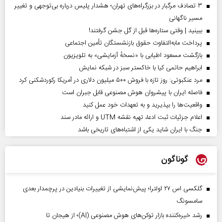
۳ تصادف مرگبار در بزرگراه‌های تهران؛ هشدار پلیس درباره بی‌توجهی و تغییر
مسیر ناگهانی
ببینید | وقتی ستاره‌ها قبل از گل جشن گرفتند!
پرداخت مابه‌التفاوت حقوق بازنشستگان تأمین اجتماعی
بازگشت مسعود اطیابی با «نسخهٔ آزمایشی» به تلویزیون
ابراهیم حاتمی کیا با خاکستر سبز در شبکه نمایش
مرد عنکبوتی: روز تازه با فروش ۵۰۰ میلیون دلاری در آمریکا رکوردشکنی کرد
فاصله ایران با پیشرو‌ان هوش مصنوعی قابل جبران است
واقعیت‌ها را بپذیرید و به تعهدات خود عمل کنید
اعلام جزئیات ثبت ادعا، تهیه نقشه UTM و ارائه مادر سند
جنگ با ایران شاید یکی از اشتباه‌های تاریخی باشد
گوناگون
گلکسی اس ۲۷ اولترا؛ پیش‌نمایشی از تغییرات بنیادین در پرچمدار بعدی
سامسونگ
رشد خیره‌کننده بازار توکن‌های هوش مصنوعی (AI)؛ از هیجان تا