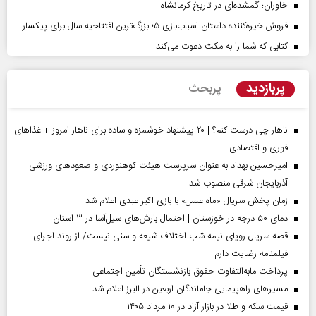
خاوران؛ گمشده‌ای در تاریخ کرمانشاه
فروش خیره‌کننده داستان اسباب‌بازی ۵؛ بزرگ‌ترین افتتاحیه سال برای پیکسار
کتابی که شما را به مکث دعوت می‌کند
پربازدید
پربحث
ناهار چی درست کنم؟ | ۲۰ پیشنهاد خوشمزه و ساده برای ناهار امروز + غذاهای
فوری و اقتصادی
امیرحسین بهداد به عنوان سرپرست هیئت کوهنوردی و صعودهای ورزشی
آذربایجان شرقی منصوب شد
زمان پخش سریال «ماه عسل» با بازی اکبر عبدی اعلام شد
دمای ۵۰ درجه در خوزستان | احتمال بارش‌های سیل‌آسا در ۳ استان
قصه سریال رویای نیمه شب اختلاف شیعه و سنی نیست/ از روند اجرای
فیلمنامه رضایت دارم
پرداخت مابه‌التفاوت حقوق بازنشستگان تأمین اجتماعی
مسیر‌های راهپیمایی جاماندگان اربعین در البرز اعلام شد
قیمت سکه و طلا در بازار آزاد در ۱۰ مرداد ۱۴۰۵