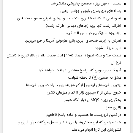
ببینید | «چهل روز » محسن چاووشی منتشر شد
رسانه‌های برون‌مرزی راویان جهانی اربعین
نظرسنجی شبکه تماشا برای انتخاب سریال‌های شرقی محبوب مخاطبان
اطراف رشت کجا بریم (جاهای دیدنی اطراف رشت)
باج‌نیوزها؛ باج‌گیری در لباس افشاگری
تعرض به زیرساخت‌های ایران، بنای هژمونی آمریکا را فرو می‌ریزد
سپر آمریکا نشوید
قیمت طلا و سکه امروز ۱۱ مرداد ۱۴۰۵ | افت قیمت طلا در بازار تهران با کاهش
نرخ ارز
آمریکا ماجراجویی کند پاسخ مقتضی دریافت خواهد کرد
عشق به حسین (ع) تا لحظه شهادت
بهترین نذری‌های اربعین | از کم هزینه‌ترین تا راحت‌ترین نذری‌ها
خروج بیش از ۳ میلیون زائر از تمام مرز‌های کشور
رهگیری پهپاد MQ9 بر فراز تنگه هرمز
‌زائران سبز
در کمین تروریست‌ها هستیم و آماده پاسخ قاطعیم
همه مردمی که این سختی‌ها را می‌بینند و تحمل می‌کنند، برای ایران و
کشورشان این کاررا انجام می‌دهند