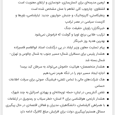
اربعین مدرسه‌ای برای انسان‌سازی، خودسازی و ارتقای معنویت است
قشقاوی: چارچوب کلی تفاهم با عمان مشخص شده است
پنطیکاستی، کاریزماتیک و جنبش حواریون جدید: تبارشناسی، باور‌ها و
کاربست سیاسی در عصر ترامپ
خبرنگاران؛ راویان حقیقت جنگ
ترکیب طلایی برنج، لوبیا و گوشت که فراموش نمی‌شود
بهترین هدیه روز خبرنگار
پیام تسلیت معاون وزیر ارشاد در پی درگذشت استاد ابوالقاسم قاسم‌زاده
هشدار پلیس برای مسافران شمال؛ مسیر جنوب به شمال چالوس و تهران–
شمال بسته شد
هشدار متخصصان؛ هپاتیت خاموش می‌تواند به سرطان کبد برسد!
اجازه ایجاد مسیر دوم را در تنگه هرمز نمی‌دهیم
هک شرکت‌های مالی با تماس تلفنی؛ فیشینگ صوتی برای سرقت اطلاعات
حساس
نقض آتش‌بس در لبنان؛ حمله توپخانه‌ای و پهپادی اسرائیل به چند شهرک
هشدار نارنجی هواشناسی برای ۴ استان؛ خطر سیلاب و رعدوبرق در ارتفاعات
با همراهی کارشناسان، دانشگاهیان، مدیران و فعالان اقتصادی در حال پیگیری
مسائل هستیم/پیگیری دولت برای افزایش مبلغ کالابرگ ادامه دارد