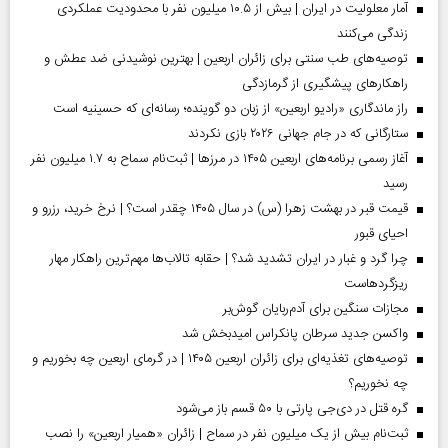
آمار معلولیت در ایران | بیش از ۱۰.۵ میلیون نفر با محدودیت عملکردی
زندگی می‌کنند
توصیه‌های طب سنتی برای زائران اربعین | بهترین نوشیدنی ضد عطش و
راهکارهای پیشگیری از گرمازدگی
راز ماندگاری «رادیو اربعین» از زبان دو گوینده؛ رسانه‌ای که حسینیه است
ستارگانی که در جام جهانی ۲۰۲۶ بازی نکردند
آغاز رسمی برنامه‌های اربعین ۱۴۰۵ در مرز‌ها | ثبت‌نام سماح به ۱.۷ میلیون نفر
رسید
قیمت قبر در بهشت زهرا (س) در سال ۱۴۰۵ چقدر است؟ | نرخ خرید، رزرو و
احیای قبور
چرا گرد و غبار در ایران تشدید شد؟ | حقابه تالاب‌ها مهم‌ترین راهکار مهار
ریزگردهاست
مجازات سنگین برای آدم‌ربایان گوش‌بر
واکسن جدید سرطان پانکراس امیدبخش شد
توصیه‌های تغذیه‌ای برای زائران اربعین ۱۴۰۵ | در گرمای اربعین چه بخوریم و
چه نخوریم؟
گره قتل در دی‌جی پارتی با ۵۰ قسم باز می‌شود
ثبت‌نام بیش از یک میلیون نفر در سماح | زائران «همیار اربعین» را نصب