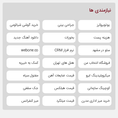
نیازمندی ها
یوتوبروکرز
جراحی بینی
خرید گوشی شیائومی
هزینه پست
بخورات
دانلود آهنگ جدید
سئو در مشهد
نرم افزار CRM
webone.co
فروشگاه انتخاب من
هتل های تهران
کمک به خیریه
میکروبلیدینگ ابرو
قیمت ضایعات آهن
مفتول سیاه
کوچینگ سازمانی
قیمت هبلکس
جک سقفی
خرید میز اداری مدرن
قیمت میلگرد
میز کنفرانس