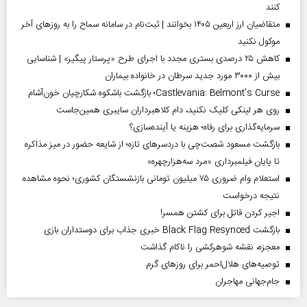
کنند
متقاضیان ارز اربعین ۱۴۰۵ بخوانند | ثبت‌نام در سامانه سماح را به روز‌های آخر
موکول نکنید
کاهش ۲۵ درصدی بستری مجدد با اجرای طرح «پرستار پیگیر» | شناسایی
بیش از ۳۰۰۰ مورد جدید سرطان در خانواده بیماران
Castlevania: Belmont’s Curse؛ بازگشت باشکوه شکارچیان خون‌آشام
روی هر لینکی کلیک نکنید، دام کلاهبرداران سایبری همین‌جاست
سرمایه‌گذاری برای رفاه؛ هزینه یا آینده‌سازی؟
بازگشت مسعود شصت‌چی با دردسر‌های تازه؛ از شایعه حضور در میز مذاکره
تا پایان فیلمبرداری «مرد سه‌هزارچهره»
استعلام وام ضروری ۷۵ میلیون تومانی بازنشستگان کشوری؛ نحوه مشاهده
نتیجه درخواست
اجیر کردن قاتل برای کشتن همسر!
بازگشت Black Flag Resynced خبری جذاب برای دوستداران بازی
معجزه، نقشه شوهرکشی را ناکام گذاشت
توصیه‌های هلال‌احمر برای روز‌های گرم
جام‌جهانی مهاجران