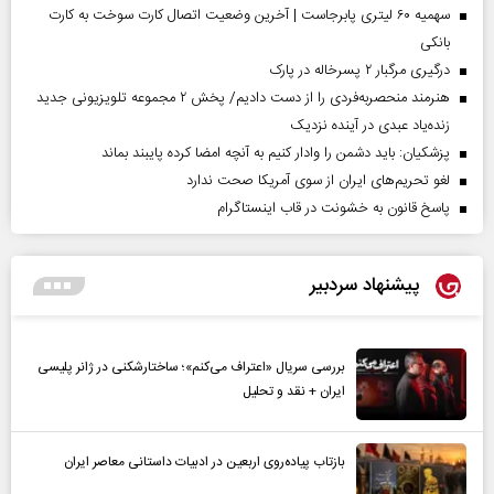
سهمیه ۶۰ لیتری پابرجاست | آخرین وضعیت اتصال کارت سوخت به کارت
بانکی
درگیری مرگبار ۲ پسرخاله در پارک
هنرمند منحصر‌به‌فردی را از دست دادیم/ پخش ۲ مجموعه تلویزیونی جدید
زنده‌یاد عبدی در آینده نزدیک
پزشکیان: باید دشمن را وادار کنیم به آنچه امضا کرده پایبند بماند
لغو تحریم‌های ایران از سوی آمریکا صحت ندارد
پاسخ قانون به خشونت در قاب اینستاگرام
پیشنهاد سردبیر
بررسی سریال «اعتراف می‌کنم»؛ ساختارشکنی در ژانر پلیسی
ایران + نقد و تحلیل
بازتاب پیاده‌روی اربعین در ادبیات داستانی معاصر ایران