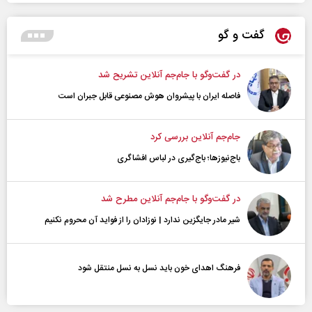
گفت و گو
در گفت‌و‌گو با جام‌جم آنلاین تشریح شد
فاصله ایران با پیشرو‌ان هوش مصنوعی قابل جبران است
جام‌جم آنلاین بررسی کرد
باج‌نیوزها؛ باج‌گیری در لباس افشاگری
در گفت‌و‌گو با جام‌جم آنلاین مطرح شد
شیر مادر جایگزین ندارد | نوزادان را از فواید آن محروم نکنیم
فرهنگ اهدای خون باید نسل به نسل منتقل شود