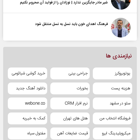
شیر مادر جایگزین ندارد | نوزادان را از فواید آن محروم نکنیم
فرهنگ اهدای خون باید نسل به نسل منتقل شود
نیازمندی ها
یوتوبروکرز
جراحی بینی
خرید گوشی شیائومی
هزینه پست
بخورات
دانلود آهنگ جدید
سئو در مشهد
نرم افزار CRM
webone.co
فروشگاه انتخاب من
هتل های تهران
کمک به خیریه
میکروبلیدینگ ابرو
قیمت ضایعات آهن
مفتول سیاه