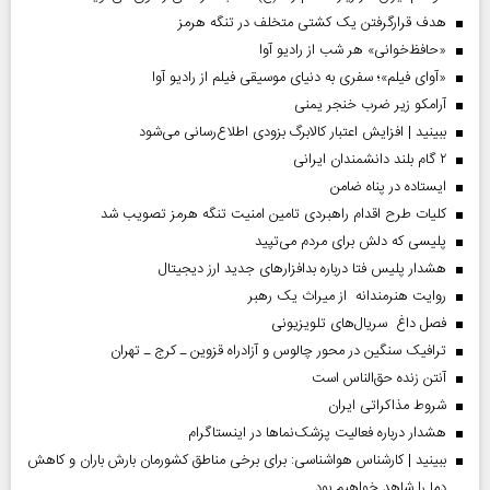
هدف قرارگرفتن یک کشتی متخلف در تنگه هرمز
«حافظ‌خوانی» هر شب از رادیو آوا
«آوای فیلم»؛ سفری به دنیای موسیقی فیلم از رادیو آوا
آرامکو زیر ضرب خنجر یمنی
ببینید | افزایش اعتبار کالابرگ بزودی اطلاع‌رسانی می‌شود
۲ گام بلند دانشمندان ایرانی
ایستاده در پناه ضامن
کلیات طرح اقدام راهبردی تامین امنیت تنگه هرمز تصویب شد
پلیسی که دلش برای مردم می‌تپید
هشدار پلیس فتا درباره بدافزار‌های جدید ارز دیجیتال
روایت هنرمندانه از میراث یک رهبر
فصل داغ سریال‌های تلویزیونی
ترافیک سنگین در محور چالوس و آزادراه قزوین ـ کرج ـ تهران
آنتن زنده حق‌الناس است
شروط مذاکراتی ایران
هشدار درباره فعالیت پزشک‌نما‌ها در اینستاگرام
ببینید | کارشناس هواشناسی: برای برخی مناطق کشورمان بارش باران و کاهش
دما را شاهد خواهیم بود