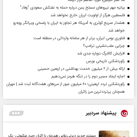
مد نظر طرفین، مورد تفاهم قرار گرفته
بیانیه مهم نیروهای مسلح یمن درباره حمله به نفتکش سعودی "وفاء"
فلسطین هرگز از اولویت ایران خارج نخواهد شد
هشدار صریح کوثری به آمریکا؛ هر تجاوز به ایران با پاسخی ویرانگر روبه‌رو
خواهد شد
فناوری بومی ایران، برتر از هر سامانه وارداتی در منطقه است
چرایی عقب‌نشینی ترامپ؟
افزایش کالابرگ دوباره جدی شد
رکوردشکنی تاریخی بورس
ارائه بیش از ۲ میلیون خدمت بهداشتی در اربعین حسینی
اجازه ایجاد مسیر دوم را در تنگه هرمز نمی‌دهیم
رکوردشکنی تردد اربعینی؛ ۶۰ میلیون عبور از مرزهای هفت‌گانه ثبت شد | مهران
همچنان پرترددترین مرز زائران
پیشنهاد سردبیر
مستند جدید دیزنی‌پلاس هم‌زمان با اکران «مرد عنکبوتی: یک