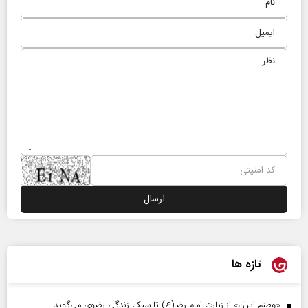
تازه ها
«وطنم ایران» از زیارت امام رضا(ع) تا سبک زندگی رضوی می‌گوید