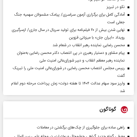
نکو در تبریز
آمادگی کامل برای برگزاری آزمون سراسری/ پیامک مشمولان سهمیه جنگ
جعلی است
نهایی شدن بیش از ۲۰ فیلم‌نامه برای تولید سریال در سال جاری/ ازسرگیری
رویداد «ایران جان» با میزبانی قزوین
محسن رضایی نماینده رهبر انقلاب در شعام شد
پیام مشاور و دستیار رهبری در پی انتصاب دکتر محسن رضایی به‌عنوان
نماینده رهبر معظم انقلاب و دبیر شورای‌عالی امنیت ملی
رییس مجلس انتصاب محسن رضایی در شورای‌عالی امنیت ملی را تبریک
گفت
واریز سود سهام عدالت ۱۴۰۴ تا هفته دولت؛ زمان پرداخت مرحله دوم اعلام
شد
گوناگون
راهی ساده برای جلوگیری از چک‌های برگشتی در معاملات
معرفی گونه جدید گیاهی چهارمحال و بختیاری در مجله علمی بین المللی