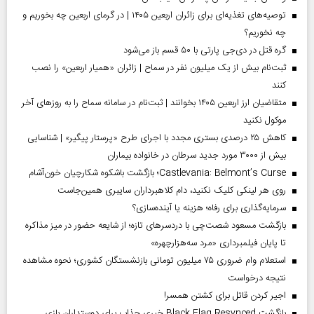
توصیه‌های تغذیه‌ای برای زائران اربعین ۱۴۰۵ | در گرمای اربعین چه بخوریم و
چه نخوریم؟
گره قتل در دی‌جی پارتی با ۵۰ قسم باز می‌شود
ثبت‌نام بیش از یک میلیون نفر در سماح | زائران «همیار اربعین» را نصب
کنند
متقاضیان ارز اربعین ۱۴۰۵ بخوانند | ثبت‌نام در سامانه سماح را به روز‌های آخر
موکول نکنید
کاهش ۲۵ درصدی بستری مجدد با اجرای طرح «پرستار پیگیر» | شناسایی
بیش از ۳۰۰۰ مورد جدید سرطان در خانواده بیماران
Castlevania: Belmont’s Curse؛ بازگشت باشکوه شکارچیان خون‌آشام
روی هر لینکی کلیک نکنید، دام کلاهبرداران سایبری همین‌جاست
سرمایه‌گذاری برای رفاه؛ هزینه یا آینده‌سازی؟
بازگشت مسعود شصت‌چی با دردسر‌های تازه؛ از شایعه حضور در میز مذاکره
تا پایان فیلمبرداری «مرد سه‌هزارچهره»
استعلام وام ضروری ۷۵ میلیون تومانی بازنشستگان کشوری؛ نحوه مشاهده
نتیجه درخواست
اجیر کردن قاتل برای کشتن همسر!
بازگشت Black Flag Resynced خبری جذاب برای دوستداران بازی