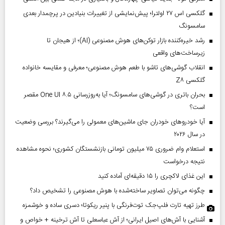
گلکسی اس ۲۷ اولترا؛ پیش‌نمایشی از تغییرات بنیادین در پرچمدار بعدی
سامسونگ
رشد خیره‌کننده بازار توکن‌های هوش مصنوعی (AI)؛ از هیجان تا
زیرساخت‌های واقعی
انقلاب گوشی‌های تاشو‌ با طعم هوش مصنوعی؛ معرفی و مقایسه خانواده
گلکسی Z۸
بحران باتری در گوشی‌های سامسونگ؛ آیا به‌روزرسانی One UI ۸.۵ مقصر
است؟
آیا خودروهای خودران جای ماشین‌های معمولی را می‌گیرند؟ بررسی وضعیت
در سال ۲۰۲۶
استعلام وام ضروری ۷۵ میلیون تومانی بازنشستگان کشوری؛ نحوه مشاهده
نتیجه درخواست
این غذای لاکچری را ۱۵ دقیقه‌ای آماده کنید
چگونه می‌توان تصاویر ساخته‌شده با هوش مصنوعی را تشخیص داد؟
طرز تهیه تارت فلپ‌جک توت‌فرنگی با پنیر ریکوتا؛ دسری ساده و خوشمزه
آشنایی با آش‌های اصیل ایرانی؛ از آش عباسعلی تا آش ترخینه + خواص و