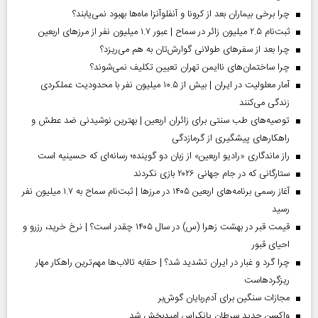
چرا برخی بیماران بعد از کرونا و آنفلوآنزا ماه‌ها بهبود نمی‌یابند؟
ثبت‌نام ۲.۵ میلیون زائر در سماح | عبور ۱.۷ میلیون نفر از مرز‌های اربعین
چرا بعد از سفرهای طولانی گوارش‌تان به هم می‌ریزد؟
چرا ساختمان‌های ناایمن تهران تعیین تکلیف نمی‌شوند؟
آمار معلولیت در ایران | بیش از ۱۰.۵ میلیون نفر با محدودیت عملکردی
زندگی می‌کنند
توصیه‌های طب سنتی برای زائران اربعین | بهترین نوشیدنی ضد عطش و
راهکارهای پیشگیری از گرمازدگی
راز ماندگاری «رادیو اربعین» از زبان دو گوینده؛ رسانه‌ای که حسینیه است
ستارگانی که در جام جهانی ۲۰۲۶ بازی نکردند
آغاز رسمی برنامه‌های اربعین ۱۴۰۵ در مرز‌ها | ثبت‌نام سماح به ۱.۷ میلیون نفر
رسید
قیمت قبر در بهشت زهرا (س) در سال ۱۴۰۵ چقدر است؟ | نرخ خرید، رزرو و
احیای قبور
چرا گرد و غبار در ایران تشدید شد؟ | حقابه تالاب‌ها مهم‌ترین راهکار مهار
ریزگردهاست
مجازات سنگین برای آدم‌ربایان گوش‌بر
واکسن جدید سرطان پانکراس امیدبخش شد