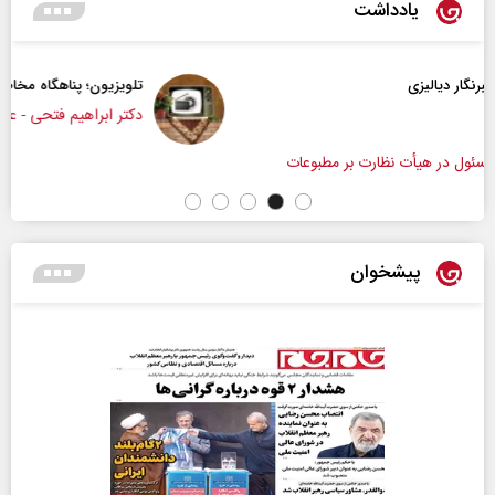
یادداشت
تلویزیون؛ پناهگاه مخاطب در روزهای ابهام
دکتر ابراهیم فتحی - عضو هیات علمی دانشگاه صدا
مطبوعات
پیشخوان