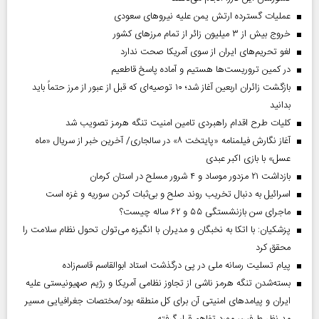
عملیات گسترده ارتش یمن علیه نیروهای سعودی
خروج بیش از ۳ میلیون زائر از تمام مرز‌های کشور
لغو تحریم‌های ایران از سوی آمریکا صحت ندارد
در کمین تروریست‌ها هستیم و آماده پاسخ قاطعیم
بازگشت زائران اربعین آغاز شد؛ ۱۰ توصیه‌ای که قبل از عبور از مرز حتماً باید
بدانید
کلیات طرح اقدام راهبردی تامین امنیت تنگه هرمز تصویب شد
آغاز نگارش فیلمنامه «پایتخت ۸» در سالجاری/ آخرین خبر از سریال «ماه
عسل» با بازی اکبر عبدی
بازداشت ۲۱ مزدور موساد و ۴ شرور مسلح در استان کرمان
اسرائیل به دنبال تخریب روند صلح و بی‌ثبات کردن سوریه و غزه است
ماجرای سن بازنشستگی ۵۵ و ۶۲ ساله چیست؟
پزشکیان: با اتکا به نخبگان و مدیران با انگیزه می‌توان تحول نظام سلامت را
محقق کرد
پیام تسلیت رسانه ملی در پی درگذشت استاد ابوالقاسم قاسم‌زاده
بسته‌شدن تنگه هرمز ناشی از تجاوز نظامی آمریکا و رژیم صهیونیستی علیه
ایران و پیامد‌های امنیتی آن برای کل منطقه بود/مختصات جغرافیایی مسیر