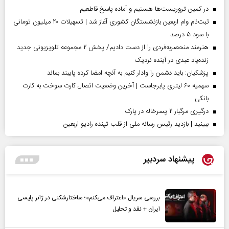
در کمین تروریست‌ها هستیم و آماده پاسخ قاطعیم
ثبت‌نام وام اربعین بازنشستگان کشوری آغاز شد | تسهیلات ۲۰ میلیون تومانی
با سود ۵ درصد
هنرمند منحصر‌به‌فردی را از دست دادیم/ پخش ۲ مجموعه تلویزیونی جدید
زنده‌یاد عبدی در آینده نزدیک
پزشکیان: باید دشمن را وادار کنیم به آنچه امضا کرده پایبند بماند
سهمیه ۶۰ لیتری پابرجاست | آخرین وضعیت اتصال کارت سوخت به کارت
بانکی
درگیری مرگبار ۲ پسرخاله در پارک
ببینید | بازدید رئیس رسانه ملی از قلب تپنده رادیو اربعین
پیشنهاد سردبیر
بررسی سریال «اعتراف می‌کنم»؛ ساختارشکنی در ژانر پلیسی
ایران + نقد و تحلیل