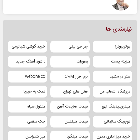
نیازمندی ها
یوتوبروکرز
جراحی بینی
خرید گوشی شیائومی
هزینه پست
بخورات
دانلود آهنگ جدید
سئو در مشهد
نرم افزار CRM
webone.co
فروشگاه انتخاب من
هتل های تهران
کمک به خیریه
میکروبلیدینگ ابرو
قیمت ضایعات آهن
مفتول سیاه
کوچینگ سازمانی
قیمت هبلکس
جک سقفی
خرید میز اداری مدرن
قیمت میلگرد
میز کنفرانس