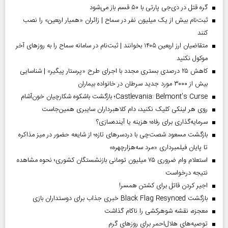
گره قتل در دی‌جی پارتی با ۵۰ قسم باز می‌شود
ثبت‌نام بیش از یک میلیون نفر در سماح | زائران «همیار اربعین» را نصب
کنند
متقاضیان ارز اربعین ۱۴۰۵ بخوانند | ثبت‌نام در سامانه سماح را به روز‌های آخر
موکول نکنید
کاهش ۲۵ درصدی بستری مجدد با اجرای طرح «پرستار پیگیر» | شناسایی
بیش از ۳۰۰۰ مورد جدید سرطان در خانواده بیماران
Castlevania: Belmont’s Curse؛ بازگشت باشکوه شکارچیان خون‌آشام
روی هر لینکی کلیک نکنید، دام کلاهبرداران سایبری همین‌جاست
سرمایه‌گذاری برای رفاه؛ هزینه یا آینده‌سازی؟
بازگشت مسعود شصت‌چی با دردسر‌های تازه؛ از شایعه حضور در میز مذاکره
تا پایان فیلمبرداری «مرد سه‌هزارچهره»
استعلام وام ضروری ۷۵ میلیون تومانی بازنشستگان کشوری؛ نحوه مشاهده
نتیجه درخواست
اجیر کردن قاتل برای کشتن همسر!
بازگشت Black Flag Resynced خبری جذاب برای دوستداران بازی
معجزه، نقشه شوهرکشی را ناکام گذاشت
توصیه‌های هلال‌احمر برای روز‌های گرم