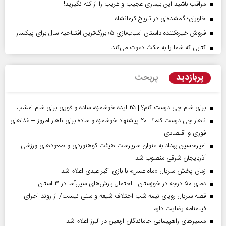
مراقب باشید این بیماری عجیب و غریب را از کنه نگیرید!
خاوران؛ گمشده‌ای در تاریخ کرمانشاه
فروش خیره‌کننده داستان اسباب‌بازی ۵؛ بزرگ‌ترین افتتاحیه سال برای پیکسار
کتابی که شما را به مکث دعوت می‌کند
پربازدید
پربحث
برای شام چی درست کنم؟ | ۲۵ ایده خوشمزه، ساده و فوری برای شام امشب
ناهار چی درست کنم؟ | ۲۰ پیشنهاد خوشمزه و ساده برای ناهار امروز + غذاهای
فوری و اقتصادی
امیرحسین بهداد به عنوان سرپرست هیئت کوهنوردی و صعودهای ورزشی
آذربایجان شرقی منصوب شد
زمان پخش سریال «ماه عسل» با بازی اکبر عبدی اعلام شد
دمای ۵۰ درجه در خوزستان | احتمال بارش‌های سیل‌آسا در ۳ استان
قصه سریال رویای نیمه شب اختلاف شیعه و سنی نیست/ از روند اجرای
فیلمنامه رضایت دارم
مسیر‌های راهپیمایی جاماندگان اربعین در البرز اعلام شد