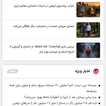
بازتاب پیاده‌روی اربعین در ادبیات داستانی معاصر ایران
امضای سروش صحت در «استخر» دیگر غافلگیر نمی‌کند
بررسی بازی Silent Hill: Townfall؛ از داستان و گیم‌پلی تا
تاریخ انتشار و سیستم مورد نیاز
اخبار ویژه
صبحانه چی درست کنم؟ معرفی ۳۰ صبحانه سریع، سالم و مقوی برای همه
سلیقه‌ها
چرا برخی بیماران بعد از کرونا و آنفلوآنزا ماه‌ها بهبود نمی‌یابند؟
ثبت‌نام ۲.۵ میلیون زائر در سماح | عبور ۱.۷ میلیون نفر از مرز‌های اربعین