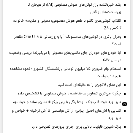
رشد خیره‌کننده بازار توکن‌های هوش مصنوعی (AI)؛ از هیجان تا
زیرساخت‌های واقعی
انقلاب گوشی‌های تاشو‌ با طعم هوش مصنوعی؛ معرفی و مقایسه خانواده
گلکسی Z۸
بحران باتری در گوشی‌های سامسونگ؛ آیا به‌روزرسانی One UI ۸.۵ مقصر
است؟
آیا خودروهای خودران جای ماشین‌های معمولی را می‌گیرند؟ بررسی وضعیت
در سال ۲۰۲۶
استعلام وام ضروری ۷۵ میلیون تومانی بازنشستگان کشوری؛ نحوه مشاهده
نتیجه درخواست
این غذای لاکچری را ۱۵ دقیقه‌ای آماده کنید
چگونه می‌توان تصاویر ساخته‌شده با هوش مصنوعی را تشخیص داد؟
طرز تهیه تارت فلپ‌جک توت‌فرنگی با پنیر ریکوتا؛ دسری ساده و خوشمزه
آشنایی با آش‌های اصیل ایرانی؛ از آش عباسعلی تا آش ترخینه + خواص و
طرز تهیه
پارک شیرین قابلیت‌ بالایی برای اجرای پروژهای تفریحی دارد