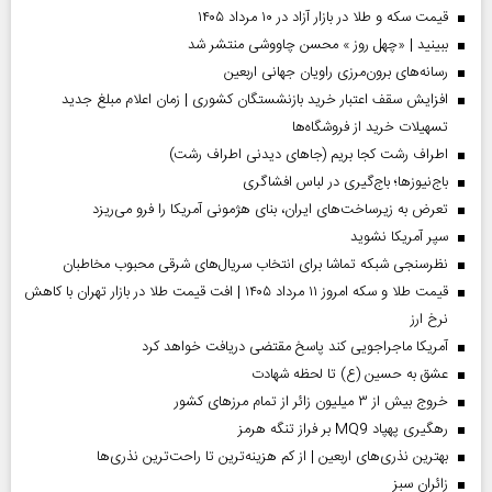
قیمت سکه و طلا در بازار آزاد در ۱۰ مرداد ۱۴۰۵
ببینید | «چهل روز » محسن چاووشی منتشر شد
رسانه‌های برون‌مرزی راویان جهانی اربعین
افزایش سقف اعتبار خرید بازنشستگان کشوری | زمان اعلام مبلغ جدید
تسهیلات خرید از فروشگاه‌ها
اطراف رشت کجا بریم (جاهای دیدنی اطراف رشت)
باج‌نیوزها؛ باج‌گیری در لباس افشاگری
تعرض به زیرساخت‌های ایران، بنای هژمونی آمریکا را فرو می‌ریزد
سپر آمریکا نشوید
نظرسنجی شبکه تماشا برای انتخاب سریال‌های شرقی محبوب مخاطبان
قیمت طلا و سکه امروز ۱۱ مرداد ۱۴۰۵ | افت قیمت طلا در بازار تهران با کاهش
نرخ ارز
آمریکا ماجراجویی کند پاسخ مقتضی دریافت خواهد کرد
عشق به حسین (ع) تا لحظه شهادت
خروج بیش از ۳ میلیون زائر از تمام مرز‌های کشور
رهگیری پهپاد MQ9 بر فراز تنگه هرمز
بهترین نذری‌های اربعین | از کم هزینه‌ترین تا راحت‌ترین نذری‌ها
‌زائران سبز