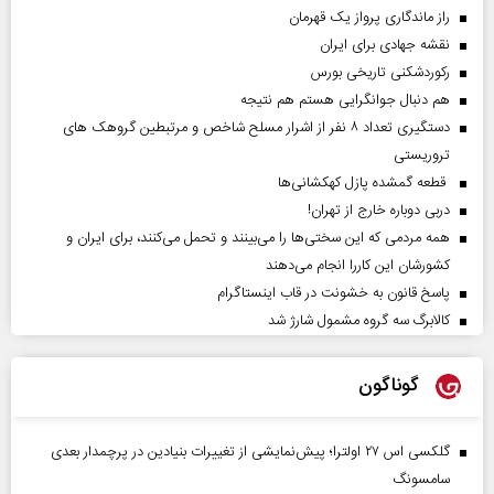
راز ماندگاری پرواز یک قهرمان
نقشه جهادی برای ایران
رکوردشکنی تاریخی بورس
هم دنبال جوانگرایی هستم هم نتیجه
دستگیری تعداد ۸ نفر از اشرار مسلح شاخص و مرتبطین گروهک های
تروریستی
قطعه گمشده پازل کهکشانی‌ها
دربی دوباره خارج از تهران!
همه مردمی که این سختی‌ها را می‌بینند و تحمل می‌کنند، برای ایران و
کشورشان این کاررا انجام می‌دهند
پاسخ قانون به خشونت در قاب اینستاگرام
کالابرگ سه گروه مشمول شارژ شد
گوناگون
گلکسی اس ۲۷ اولترا؛ پیش‌نمایشی از تغییرات بنیادین در پرچمدار بعدی
سامسونگ