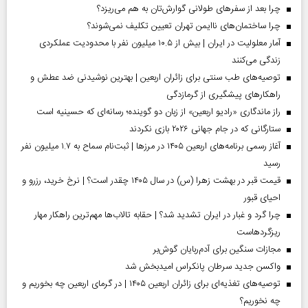
چرا بعد از سفرهای طولانی گوارش‌تان به هم می‌ریزد؟
چرا ساختمان‌های ناایمن تهران تعیین تکلیف نمی‌شوند؟
آمار معلولیت در ایران | بیش از ۱۰.۵ میلیون نفر با محدودیت عملکردی
زندگی می‌کنند
توصیه‌های طب سنتی برای زائران اربعین | بهترین نوشیدنی ضد عطش و
راهکارهای پیشگیری از گرمازدگی
راز ماندگاری «رادیو اربعین» از زبان دو گوینده؛ رسانه‌ای که حسینیه است
ستارگانی که در جام جهانی ۲۰۲۶ بازی نکردند
آغاز رسمی برنامه‌های اربعین ۱۴۰۵ در مرز‌ها | ثبت‌نام سماح به ۱.۷ میلیون نفر
رسید
قیمت قبر در بهشت زهرا (س) در سال ۱۴۰۵ چقدر است؟ | نرخ خرید، رزرو و
احیای قبور
چرا گرد و غبار در ایران تشدید شد؟ | حقابه تالاب‌ها مهم‌ترین راهکار مهار
ریزگردهاست
مجازات سنگین برای آدم‌ربایان گوش‌بر
واکسن جدید سرطان پانکراس امیدبخش شد
توصیه‌های تغذیه‌ای برای زائران اربعین ۱۴۰۵ | در گرمای اربعین چه بخوریم و
چه نخوریم؟