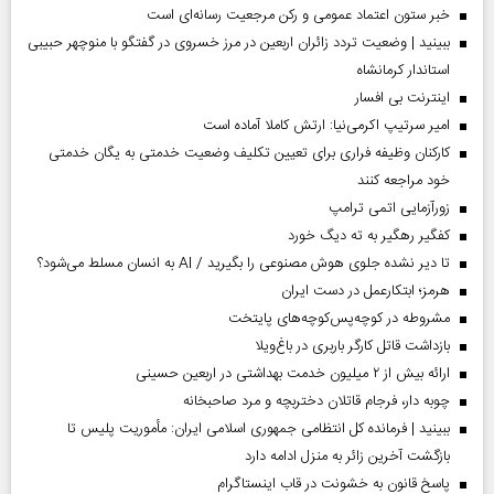
خبر ستون اعتماد عمومی و رکن مرجعیت رسانه‌ای است
ببینید | وضعیت تردد زائران اربعین در مرز خسروی در گفتگو با منوچهر حبیبی
استاندار کرمانشاه
اینترنت بی افسار
امیر سرتیپ اکرمی‌نیا: ارتش کاملا آماده است
کارکنان وظیفه فراری برای تعیین تکلیف وضعیت خدمتی به یگان خدمتی
خود مراجعه کنند
زورآزمایی اتمی ترامپ
کفگیر رهگیر به ته دیگ خورد
تا دیر نشده جلوی هوش مصنوعی را بگیرید / AI به انسان مسلط می‌شود؟
هرمز؛ ابتکارعمل در دست ایران
مشروطه در کوچه‌پس‌کوچه‌های پایتخت
بازداشت قاتل کارگر باربری در باغ‌ویلا
ارائه بیش از ۲ میلیون خدمت بهداشتی در اربعین حسینی
چوبه دار، فرجام قاتلان دختربچه و مرد صاحبخانه
ببینید | فرمانده کل انتظامی جمهوری اسلامی ایران­: مأموریت پلیس تا
بازگشت آخرین زائر به منزل ادامه دارد
پاسخ قانون به خشونت در قاب اینستاگرام