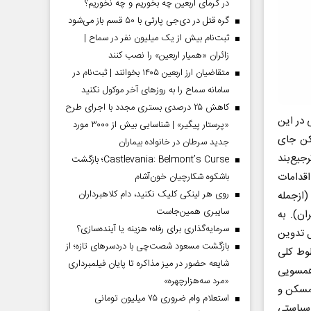
در گرمای اربعین چه بخوریم و چه نخوریم؟
گره قتل در دی‌جی پارتی با ۵۰ قسم باز می‌شود
ثبت‌نام بیش از یک میلیون نفر در سماح |
زائران «همیار اربعین» را نصب کنند
متقاضیان ارز اربعین ۱۴۰۵ بخوانند | ثبت‌نام در
سامانه سماح را به روز‌های آخر موکول نکنید
کاهش ۲۵ درصدی بستری مجدد با اجرای طرح
 در این
«پرستار پیگیر» | شناسایی بیش از ۳۰۰۰ مورد
کن جای
جدید سرطان در خانواده بیماران
جیع‌بند
Castlevania: Belmont’s Curse؛ بازگشت
اقدامات
باشکوه شکارچیان خون‌آشام
روی هر لینکی کلیک نکنید، دام کلاهبرداران
ازجمله
سایبری همین‌جاست
ن). به
سرمایه‌گذاری برای رفاه؛ هزینه یا آینده‌سازی؟
ل تدوین
بازگشت مسعود شصت‌چی با دردسر‌های تازه؛ از
وط کلی
شایعه حضور در میز مذاکره تا پایان فیلمبرداری
 همسویی
«مرد سه‌هزارچهره»
مسکن و
استعلام وام ضروری ۷۵ میلیون تومانی
سیاستی