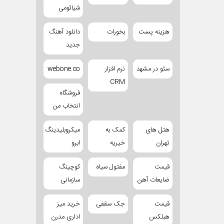
شیائومی
هزینه پست
بخورات
دانلود آهنگ
جدید
سئو در مشهد
نرم افزار
webone.co
CRM
فروشگاه
انتخاب من
هتل های
کمک به
میکروبلیدینگ
تهران
خیریه
ابرو
قیمت
مفتول سیاه
کوچینگ
ضایعات آهن
سازمانی
قیمت
جک سقفی
خرید میز
هبلکس
اداری مدرن