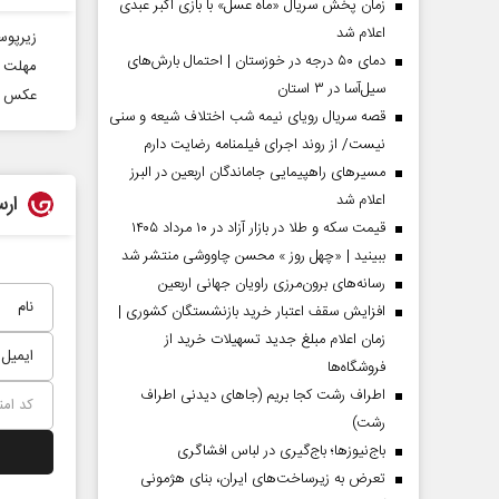
زمان پخش سریال «ماه عسل» با بازی اکبر عبدی
اعلام شد
زیرپوس
دمای ۵۰ درجه در خوزستان | احتمال بارش‌های
مهلت ث
سیل‌آسا در ۳ استان
عکس نو
قصه سریال رویای نیمه شب اختلاف شیعه و سنی
نیست/ از روند اجرای فیلمنامه رضایت دارم
مسیر‌های راهپیمایی جاماندگان اربعین در البرز
ارس
اعلام شد
قیمت سکه و طلا در بازار آزاد در ۱۰ مرداد ۱۴۰۵
ببینید | «چهل روز » محسن چاووشی منتشر شد
مردادماه
صفحات نخست روزنامه ها‌ی‌سه‌شنبه ۶ مردادماه
صفحات
رسانه‌های برون‌مرزی راویان جهانی اربعین
افزایش سقف اعتبار خرید بازنشستگان کشوری |
زمان اعلام مبلغ جدید تسهیلات خرید از
فروشگاه‌ها
اطراف رشت کجا بریم (جاهای دیدنی اطراف
رشت)
باج‌نیوزها؛ باج‌گیری در لباس افشاگری
تعرض به زیرساخت‌های ایران، بنای هژمونی