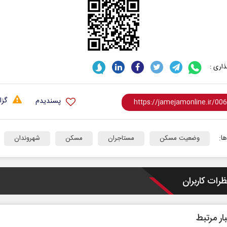
اری :
ت در برابر
از باتلاق انرژی تا بن‌بست ترامپ
گزا
پسندیدم
ون اجتماعی
رضا سپهوند - سخنگوی کمیسیون انرژی مجلس
ا:
وضعیت مسکن
مستاجران
مسکن
شهروندان
ظرات کاربران
ار مرتبط