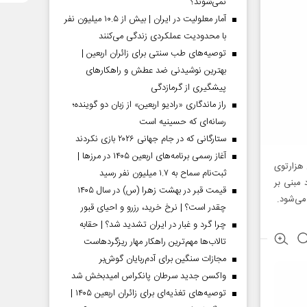
نمی‌شوند؟
آمار معلولیت در ایران | بیش از ۱۰.۵ میلیون نفر
با محدودیت عملکردی زندگی می‌کنند
توصیه‌های طب سنتی برای زائران اربعین |
بهترین نوشیدنی ضد عطش و راهکارهای
پیشگیری از گرمازدگی
راز ماندگاری «رادیو اربعین» از زبان دو گوینده؛
رسانه‌ای که حسینیه است
ستارگانی که در جام جهانی ۲۰۲۶ بازی نکردند
آغاز رسمی برنامه‌های اربعین ۱۴۰۵ در مرز‌ها |
هزارتوی
ثبت‌نام سماح به ۱.۷ میلیون نفر رسید
مبنی بر
قیمت قبر در بهشت زهرا (س) در سال ۱۴۰۵
می‌شود.
چقدر است؟ | نرخ خرید، رزرو و احیای قبور
چرا گرد و غبار در ایران تشدید شد؟ | حقابه
تالاب‌ها مهم‌ترین راهکار مهار ریزگردهاست
مجازات سنگین برای آدم‌ربایان گوش‌بر
واکسن جدید سرطان پانکراس امیدبخش شد
توصیه‌های تغذیه‌ای برای زائران اربعین ۱۴۰۵ |