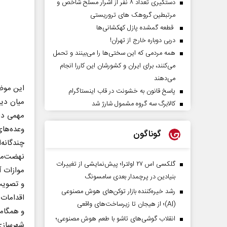
دستگیری تعداد ۸ نفر از اشرار مسلح شاخص و
مرتبطین گروهک های تروریستی
قطعه گمشده پازل کهکشانی‌ها
دربی دوباره خارج از تهران!
همه مردمی که این سختی‌ها را می‌بینند و تحمل
می‌کنند، برای ایران و کشورشان این کاررا انجام
می‌دهند
این موضو
پاسخ قانون به خشونت در قاب اینستاگرام
میان دی
کالابرگ سه گروه مشمول شارژ شد
مهمی دار
وعده‌های
گوناگون
چندگانه
نهضت‌مل
گلکسی اس ۲۷ اولترا؛ پیش‌نمایشی از تغییرات
موازات آ
بنیادین در پرچمدار بعدی سامسونگ
و تصویب
رشد خیره‌کننده بازار توکن‌های هوش مصنوعی
اقدامات 
(AI)؛ از هیجان تا زیرساخت‌های واقعی
و همگام
انقلاب گوشی‌های تاشو‌ با طعم هوش مصنوعی؛
شهرسازی