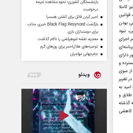
بازنشستگان کشوری؛ نحوه مشاهده نتیجه
ز کاملا
درخواست
 قوانین
اجیر کردن قاتل برای کشتن همسر!
ی بودن
بازگشت Black Flag Resynced خبری جذاب
، نبود
برای دوستداران بازی
ر اجرای
معجزه، نقشه شوهرکشی را ناکام گذاشت
نامه‌ای
توصیه‌های هلال‌احمر برای روز‌های گرم
جام‌جهانی مهاجران
 دارای
سترده و
 از سوی
ویدئو
ر تغییر
امید به
 طلاق و
ه گذشته
ه کاهشی