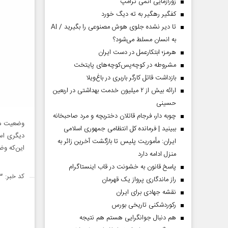
زورآزمایی اتمی ترامپ
کفگیر رهگیر به ته دیگ خورد
تا دیر نشده جلوی هوش مصنوعی را بگیرید / AI
به انسان مسلط می‌شود؟
هرمز؛ ابتکارعمل در دست ایران
مشروطه در کوچه‌پس‌کوچه‌های پایتخت
بازداشت قاتل کارگر باربری در باغ‌ویلا
ارائه بیش از ۲ میلیون خدمت بهداشتی در اربعین
حسینی
چوبه دار، فرجام قاتلان دختربچه و مرد صاحبخانه
وضعیت مس
ببینید | فرمانده کل انتظامی جمهوری اسلامی
دیگری اس
ایران­: مأموریت پلیس تا بازگشت آخرین زائر به
این‌که وض
منزل ادامه دارد
پاسخ قانون به خشونت در قاب اینستاگرام
کد خبر: ۱۴۳۵۷۲۳
راز ماندگاری پرواز یک قهرمان
نقشه جهادی برای ایران
رکوردشکنی تاریخی بورس
هم دنبال جوانگرایی هستم هم نتیجه