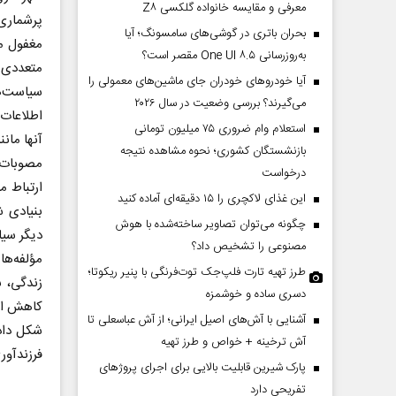
معرفی و مقایسه خانواده گلکسی Z۸
پرشماری 
بحران باتری در گوشی‌های سامسونگ؛ آیا
مغفول ما
به‌روزرسانی One UI ۸.۵ مقصر است؟
متعددی 
آیا خودروهای خودران جای ماشین‌های معمولی را
سیاست‌ه
می‌گیرند؟ بررسی وضعیت در سال ۲۰۲۶
اطلاعات 
استعلام وام ضروری ۷۵ میلیون تومانی
آنها مان
بازنشستگان کشوری؛ نحوه مشاهده نتیجه
مصوبات 
درخواست
ارتباط م
این غذای لاکچری را ۱۵ دقیقه‌ای آماده کنید
بنیادی ش
چگونه می‌توان تصاویر ساخته‌شده با هوش
دیگر سیا
مصنوعی را تشخیص داد؟
مؤلفه‌ها
طرز تهیه تارت فلپ‌جک توت‌فرنگی با پنیر ریکوتا؛
زندگی، س
دسری ساده و خوشمزه
کاهش ازد
آشنایی با آش‌های اصیل ایرانی؛ از آش عباسعلی تا
شکل داده
آش ترخینه + خواص و طرز تهیه
فرزندآور
پارک شیرین قابلیت‌ بالایی برای اجرای پروژهای
تفریحی دارد