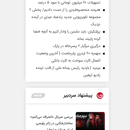
تسهیلات ۲۰ میلیون تومانی با سود ۵ درصد
هنرمند منحصر‌به‌فردی را از دست دادیم/ پخش ۲
مجموعه تلویزیونی جدید زنده‌یاد عبدی در آینده
نزدیک
پزشکیان: باید دشمن را وادار کنیم به آنچه امضا
کرده پایبند بماند
درگیری مرگبار ۲ پسرخاله در پارک
سهمیه ۶۰ لیتری پابرجاست | آخرین وضعیت
اتصال کارت سوخت به کارت بانکی
ببینید | بازدید رئیس رسانه ملی از قلب تپنده
رادیو اربعین
پیشنهاد سردبیر
بررسی سریال «اعتراف می‌کنم»؛
ساختارشکنی در ژانر پلیسی
ایران + نقد و تحلیل