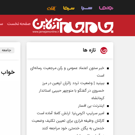
صفحه نخست
سی
تازه ها
جامعه
خبر ستون اعتماد عمومی و رکن مرجعیت رسانه‌ای
خواب و
است
ببینید | وضعیت تردد زائران اربعین در مرز
خسروی در گفتگو با منوچهر حبیبی استاندار
کرمانشاه
اینترنت بی افسار
امیر سرتیپ اکرمی‌نیا: ارتش کاملا آماده است
کارکنان وظیفه فراری برای تعیین تکلیف وضعیت
خدمتی به یگان خدمتی خود مراجعه کنند