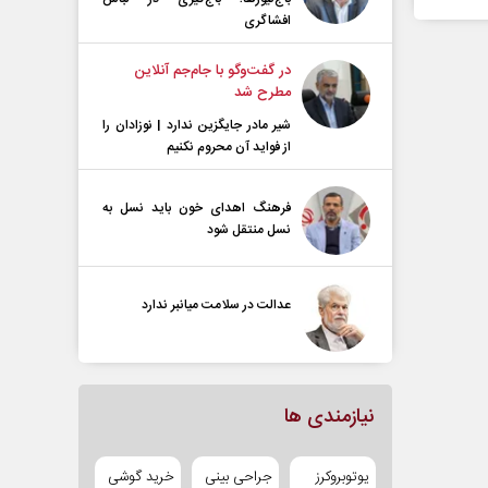
افشاگری
در گفت‌و‌گو با جام‌جم آنلاین
مطرح شد
شیر مادر جایگزین ندارد | نوزادان را
از فواید آن محروم نکنیم
فرهنگ اهدای خون باید نسل به
نسل منتقل شود
عدالت در سلامت میانبر ندارد
نیازمندی ها
یوتوبروکرز
جراحی بینی
خرید گوشی