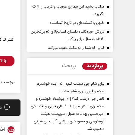
مراقب باشید این بیماری عجیب و غریب را از کنه
نگیرید!
خاوران؛ گمشده‌ای در تاریخ کرمانشاه
فروش خیره‌کننده داستان اسباب‌بازی ۵؛ بزرگ‌ترین
افتتاحیه سال برای پیکسار
اشتراک گذ
کتابی که شما را به مکث دعوت می‌کند
پشت‌پرده تهدیدات کوتاه‏‌مدت و
اربعین نماد مقاوم
ادعا‌های خلاف واقع آمریکا
استکبار‌
پربازدید
پربحث
سلیمی‌نمین - تحلیلگر مسائل سیاسی
رحمت‌الله نوروزی - عضو کمیسی
برچسب ه
مجلس
برای شام چی درست کنم؟ | ۲۵ ایده خوشمزه،
ساده و فوری برای شام امشب
ناهار چی درست کنم؟ | ۲۰ پیشنهاد خوشمزه و
ساده برای ناهار امروز + غذاهای فوری و اقتصادی
ن
امیرحسین بهداد به عنوان سرپرست هیئت
کوهنوردی و صعودهای ورزشی آذربایجان شرقی
اخب
منصوب شد