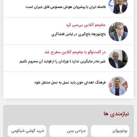
فاصله ایران با پیشرو‌ان هوش مصنوعی قابل جبران است
جام‌جم آنلاین بررسی کرد
باج‌نیوزها؛ باج‌گیری در لباس افشاگری
در گفت‌و‌گو با جام‌جم آنلاین مطرح شد
شیر مادر جایگزین ندارد | نوزادان را از فواید آن محروم نکنیم
فرهنگ اهدای خون باید نسل به نسل منتقل شود
نیازمندی ها
یوتوبروکرز
جراحی بینی
خرید گوشی شیائومی