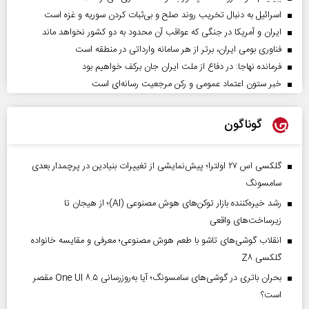
اسرائیل به دنبال تخریب روند صلح و بی‌ثبات کردن سوریه و غزه است
ایران و آمریکا در جنگی که عواقب آن محدود به دو کشور نخواهد ماند
فناوری بومی ایران، برتر از هر سامانه وارداتی در منطقه است
فرمانده نهاجا: در دفاع از ملت ایران جان برکف خواهیم بود
خبر ستون اعتماد عمومی و رکن مرجعیت رسانه‌ای است
گوناگون
گلکسی اس ۲۷ اولترا؛ پیش‌نمایشی از تغییرات بنیادین در پرچمدار بعدی
سامسونگ
رشد خیره‌کننده بازار توکن‌های هوش مصنوعی (AI)؛ از هیجان تا
زیرساخت‌های واقعی
انقلاب گوشی‌های تاشو‌ با طعم هوش مصنوعی؛ معرفی و مقایسه خانواده
گلکسی Z۸
بحران باتری در گوشی‌های سامسونگ؛ آیا به‌روزرسانی One UI ۸.۵ مقصر
است؟