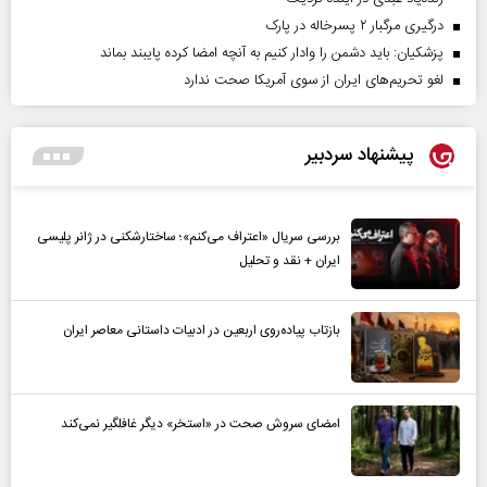
درگیری مرگبار ۲ پسرخاله در پارک
پزشکیان: باید دشمن را وادار کنیم به آنچه امضا کرده پایبند بماند
لغو تحریم‌های ایران از سوی آمریکا صحت ندارد
پیشنهاد سردبیر
بررسی سریال «اعتراف می‌کنم»؛ ساختارشکنی در ژانر پلیسی
ایران + نقد و تحلیل
بازتاب پیاده‌روی اربعین در ادبیات داستانی معاصر ایران
امضای سروش صحت در «استخر» دیگر غافلگیر نمی‌کند