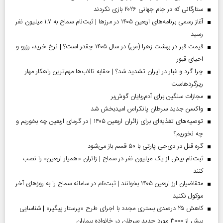
ستارگانی که در جام جهانی ۲۰۲۶ بازی نکردند
آغاز رسمی برنامه‌های اربعین ۱۴۰۵ در مرز‌ها | ثبت‌نام سماح به ۱.۷ میلیون نفر
رسید
قیمت قبر در بهشت زهرا (س) در سال ۱۴۰۵ چقدر است؟ | نرخ خرید، رزرو و
احیای قبور
چرا گرد و غبار در ایران تشدید شد؟ | حقابه تالاب‌ها مهم‌ترین راهکار مهار
ریزگردهاست
مجازات سنگین برای آدم‌ربایان گوش‌بر
واکسن جدید سرطان پانکراس امیدبخش شد
توصیه‌های تغذیه‌ای برای زائران اربعین ۱۴۰۵ | در گرمای اربعین چه بخوریم و
چه نخوریم؟
گره قتل در دی‌جی پارتی با ۵۰ قسم باز می‌شود
ثبت‌نام بیش از یک میلیون نفر در سماح | زائران «همیار اربعین» را نصب
کنند
متقاضیان ارز اربعین ۱۴۰۵ بخوانند | ثبت‌نام در سامانه سماح را به روز‌های آخر
موکول نکنید
کاهش ۲۵ درصدی بستری مجدد با اجرای طرح «پرستار پیگیر» | شناسایی
بیش از ۳۰۰۰ مورد جدید سرطان در خانواده بیماران