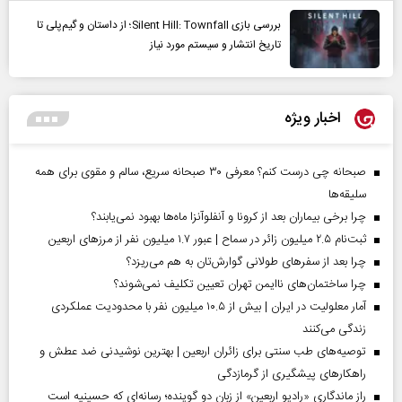
بررسی بازی Silent Hill: Townfall؛ از داستان و گیم‌پلی تا
تاریخ انتشار و سیستم مورد نیاز
اخبار ویژه
صبحانه چی درست کنم؟ معرفی ۳۰ صبحانه سریع، سالم و مقوی برای همه
سلیقه‌ها
چرا برخی بیماران بعد از کرونا و آنفلوآنزا ماه‌ها بهبود نمی‌یابند؟
ثبت‌نام ۲.۵ میلیون زائر در سماح | عبور ۱.۷ میلیون نفر از مرز‌های اربعین
چرا بعد از سفرهای طولانی گوارش‌تان به هم می‌ریزد؟
چرا ساختمان‌های ناایمن تهران تعیین تکلیف نمی‌شوند؟
آمار معلولیت در ایران | بیش از ۱۰.۵ میلیون نفر با محدودیت عملکردی
زندگی می‌کنند
توصیه‌های طب سنتی برای زائران اربعین | بهترین نوشیدنی ضد عطش و
راهکارهای پیشگیری از گرمازدگی
راز ماندگاری «رادیو اربعین» از زبان دو گوینده؛ رسانه‌ای که حسینیه است