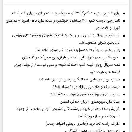
برای شام چی درست کنم؟ | ۲۵ ایده خوشمزه، ساده و فوری برای شام امشب
ناهار چی درست کنم؟ | ۲۰ پیشنهاد خوشمزه و ساده برای ناهار امروز + غذاهای
فوری و اقتصادی
امیرحسین بهداد به عنوان سرپرست هیئت کوهنوردی و صعودهای ورزشی
آذربایجان شرقی منصوب شد
زمان پخش سریال «ماه عسل» با بازی اکبر عبدی اعلام شد
دمای ۵۰ درجه در خوزستان | احتمال بارش‌های سیل‌آسا در ۳ استان
قصه سریال رویای نیمه شب اختلاف شیعه و سنی نیست/ از روند اجرای
فیلمنامه رضایت دارم
مسیر‌های راهپیمایی جاماندگان اربعین در البرز اعلام شد
قیمت سکه و طلا در بازار آزاد در ۱۰ مرداد ۱۴۰۵
ببینید | «چهل روز » محسن چاووشی منتشر شد
رسانه‌های برون‌مرزی راویان جهانی اربعین
افزایش سقف اعتبار خرید بازنشستگان کشوری | زمان اعلام مبلغ جدید
تسهیلات خرید از فروشگاه‌ها
اطراف رشت کجا بریم (جاهای دیدنی اطراف رشت)
باج‌نیوزها؛ باج‌گیری در لباس افشاگری