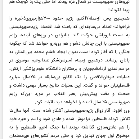
نیروهای صهیونیست در شمال غزه بودند اما حتی یک رد کوچک هم
پیدا نکردند‌!
همچنین پس ازحمله۷اکتبر، رژیم حدود ۳۰۰هزارنیروی‌ذخیره را
فراخواند؛ تعداد بی‌سابقه‌ای که باعث شد اقتصاد رژیم‌صهیونیستی
به سمت فروپاشی حرکت کند. بنابراین در روزهای آینده، رژیم
صهیونیستی با این چالش دشوار هم روبه‌رو خواهد شد که چگونه
جنگی را که آغاز کرده است، بدون ایجاد خشم مجدد بین‌المللی به
پایان برساند. درهمین زمینه، امیرسرلشکر عبدالرحیم موسوی در
مراسم تقدیر ازدانشجویان و پرستاران دانشگاه علوم پزشکی ارتش،
عملیات طوفان‌الاقصی را یک اتفاق بی‌سابقه‌ در ۷۵سال مبارزه
فلسطینیان خواند و گفت: این عملیات نتایج بسیار مهمی داشت و
صحت و دقت پیش‌بینی رهبر انقلاب در مورد این‌که رژیم
صهیونیستی ۲۵ سال آینده را نخواهد دید‌، اثبات کرد.
وی افزود: آثار زوال رژیم‌صهیونیستی آشکار شده است. آنها سال‌ها
تلاش کردند فلسطین فراموش شده و عادی شود و اسم راهبرد خود
را هم عادی‌سازی گذاشته بودند اما جنگ اخیر، فلسطین را به
موضوع اول جهان تبدیل کرد و حتی مردم کشورهای غیرمسلمان