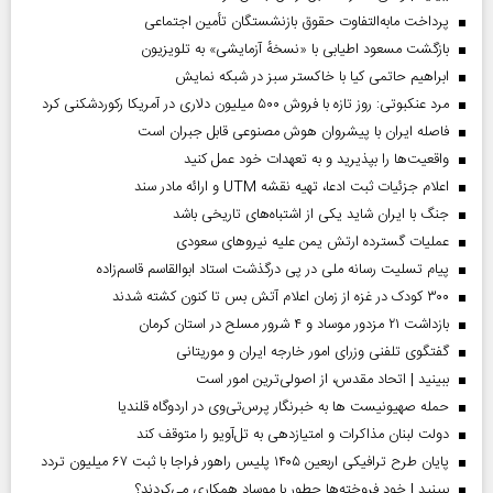
پرداخت مابه‌التفاوت حقوق بازنشستگان تأمین اجتماعی
بازگشت مسعود اطیابی با «نسخهٔ آزمایشی» به تلویزیون
ابراهیم حاتمی کیا با خاکستر سبز در شبکه نمایش
مرد عنکبوتی: روز تازه با فروش ۵۰۰ میلیون دلاری در آمریکا رکوردشکنی کرد
فاصله ایران با پیشرو‌ان هوش مصنوعی قابل جبران است
واقعیت‌ها را بپذیرید و به تعهدات خود عمل کنید
اعلام جزئیات ثبت ادعا، تهیه نقشه UTM و ارائه مادر سند
جنگ با ایران شاید یکی از اشتباه‌های تاریخی باشد
عملیات گسترده ارتش یمن علیه نیروهای سعودی
پیام تسلیت رسانه ملی در پی درگذشت استاد ابوالقاسم قاسم‌زاده
۳۰۰ کودک در غزه از زمان اعلام آتش بس تا کنون کشته شدند
بازداشت ۲۱ مزدور موساد و ۴ شرور مسلح در استان کرمان
گفتگوی تلفنی وزرای امور خارجه ایران و موریتانی
ببینید | اتحاد مقدس، از اصولی‌ترین امور است
حمله صهیونیست ها به خبرنگار پرس‌تی‌وی در اردوگاه قلندیا
دولت لبنان مذاکرات و امتیازدهی به تل‌آویو را متوقف کند
پایان طرح ترافیکی اربعین ۱۴۰۵ پلیس راهور فراجا با ثبت ۶۷ میلیون تردد
ببینید | خود فروخته‌ها چطور با موساد همکاری می‌کردند؟