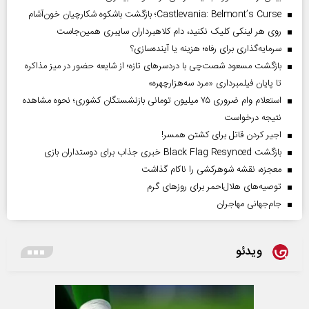
Castlevania: Belmont’s Curse؛ بازگشت باشکوه شکارچیان خون‌آشام
روی هر لینکی کلیک نکنید، دام کلاهبرداران سایبری همین‌جاست
سرمایه‌گذاری برای رفاه؛ هزینه یا آینده‌سازی؟
بازگشت مسعود شصت‌چی با دردسر‌های تازه؛ از شایعه حضور در میز مذاکره
تا پایان فیلمبرداری «مرد سه‌هزارچهره»
استعلام وام ضروری ۷۵ میلیون تومانی بازنشستگان کشوری؛ نحوه مشاهده
نتیجه درخواست
اجیر کردن قاتل برای کشتن همسر!
بازگشت Black Flag Resynced خبری جذاب برای دوستداران بازی
معجزه، نقشه شوهرکشی را ناکام گذاشت
توصیه‌های هلال‌احمر برای روز‌های گرم
جام‌جهانی مهاجران
ویدئو