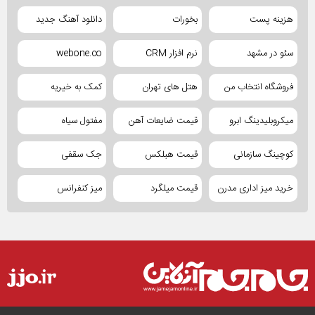
هزینه پست
بخورات
دانلود آهنگ جدید
سئو در مشهد
نرم افزار CRM
webone.co
فروشگاه انتخاب من
هتل های تهران
کمک به خیریه
میکروبلیدینگ ابرو
قیمت ضایعات آهن
مفتول سیاه
کوچینگ سازمانی
قیمت هبلکس
جک سقفی
خرید میز اداری مدرن
قیمت میلگرد
میز کنفرانس