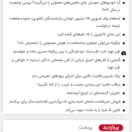
آیا خودروهای خودران جای ماشین‌های معمولی را می‌گیرند؟ بررسی وضعیت
در سال ۲۰۲۶
استعلام وام ضروری ۷۵ میلیون تومانی بازنشستگان کشوری؛ نحوه مشاهده
نتیجه درخواست
این غذای لاکچری را ۱۵ دقیقه‌ای آماده کنید
چگونه می‌توان تصاویر ساخته‌شده با هوش مصنوعی را تشخیص داد؟
طرز تهیه تارت فلپ‌جک توت‌فرنگی با پنیر ریکوتا؛ دسری ساده و خوشمزه
آشنایی با آش‌های اصیل ایرانی؛ از آش عباسعلی تا آش ترخینه + خواص و
طرز تهیه
پارک شیرین قابلیت‌ بالایی برای اجرای پروژهای تفریحی دارد
مراقب باشید این بیماری عجیب و غریب را از کنه نگیرید!
خاوران؛ گمشده‌ای در تاریخ کرمانشاه
فروش خیره‌کننده داستان اسباب‌بازی ۵؛ بزرگ‌ترین افتتاحیه سال برای پیکسار
کتابی که شما را به مکث دعوت می‌کند
پربازدید
پربحث