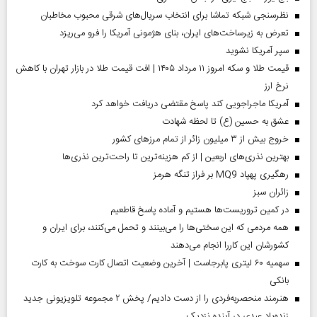
نظرسنجی شبکه تماشا برای انتخاب سریال‌های شرقی محبوب مخاطبان
تعرض به زیرساخت‌های ایران، بنای هژمونی آمریکا را فرو می‌ریزد
سپر آمریکا نشوید
قیمت طلا و سکه امروز ۱۱ مرداد ۱۴۰۵ | افت قیمت طلا در بازار تهران با کاهش
نرخ ارز
آمریکا ماجراجویی کند پاسخ مقتضی دریافت خواهد کرد
عشق به حسین (ع) تا لحظه شهادت
خروج بیش از ۳ میلیون زائر از تمام مرز‌های کشور
بهترین نذری‌های اربعین | از کم هزینه‌ترین تا راحت‌ترین نذری‌ها
رهگیری پهپاد MQ9 بر فراز تنگه هرمز
‌زائران سبز
در کمین تروریست‌ها هستیم و آماده پاسخ قاطعیم
همه مردمی که این سختی‌ها را می‌بینند و تحمل می‌کنند، برای ایران و
کشورشان این کاررا انجام می‌دهند
سهمیه ۶۰ لیتری پابرجاست | آخرین وضعیت اتصال کارت سوخت به کارت
بانکی
هنرمند منحصر‌به‌فردی را از دست دادیم/ پخش ۲ مجموعه تلویزیونی جدید
زنده‌یاد عبدی در آینده نزدیک