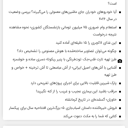
است؟
آیا خودروهای خودران جای ماشین‌های معمولی را می‌گیرند؟ بررسی وضعیت
در سال ۲۰۲۶
استعلام وام ضروری ۷۵ میلیون تومانی بازنشستگان کشوری؛ نحوه مشاهده
نتیجه درخواست
این غذای لاکچری را ۱۵ دقیقه‌ای آماده کنید
چگونه می‌توان تصاویر ساخته‌شده با هوش مصنوعی را تشخیص داد؟
طرز تهیه تارت فلپ‌جک توت‌فرنگی با پنیر ریکوتا؛ دسری ساده و خوشمزه
آشنایی با آش‌های اصیل ایرانی؛ از آش عباسعلی تا آش ترخینه + خواص و
طرز تهیه
پارک شیرین قابلیت‌ بالایی برای اجرای پروژهای تفریحی دارد
مراقب باشید این بیماری عجیب و غریب را از کنه نگیرید!
خاوران؛ گمشده‌ای در تاریخ کرمانشاه
فروش خیره‌کننده داستان اسباب‌بازی ۵؛ بزرگ‌ترین افتتاحیه سال برای پیکسار
کتابی که شما را به مکث دعوت می‌کند