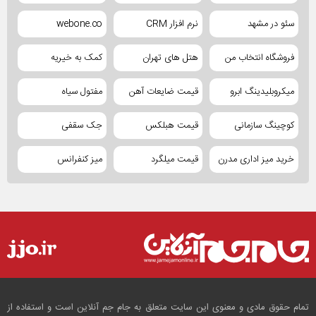
سئو در مشهد
نرم افزار CRM
webone.co
فروشگاه انتخاب من
هتل های تهران
کمک به خیریه
میکروبلیدینگ ابرو
قیمت ضایعات آهن
مفتول سیاه
کوچینگ سازمانی
قیمت هبلکس
جک سقفی
خرید میز اداری مدرن
قیمت میلگرد
میز کنفرانس
تمام حقوق مادی و معنوی این سایت متعلق به جام جم آنلاین است و استفاده از