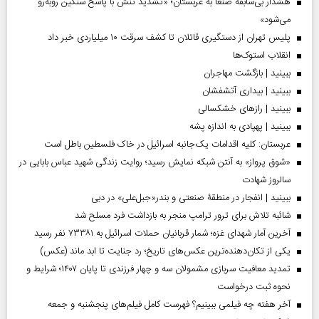
هشدار بی‌سابقه صنعا به عربستان؛ «تشدید تنش با پاسخ سنگین روبه‌رو
می‌شود»
پلیس تهران از دستگیری قاتلان تا کشف سرقت ۱۰ میلیاردی خبر داد
انقلاب استوک‌ها
ببینید | بازگشت مهاجران
ببینید | بیداری آتشفشان
ببینید | رازهای خشکسالی
ببینید | پهپادی به اندازه پشه
عربستان: کلیه اقدامات یک‌جانبه اسرائیل در خاک فلسطین باطل است
«شوق پرواز» به آنتن شبکه نمایش رسید؛ روایت زندگی شهید عباس بابایی در
سالروز شهادت
ببینید | انفجار در منطقۀ صنعتی و بندر«جبل‌علی» در دبی
شائبه تلاش برای ترور ترامپ منجر به بازداشت فرد مسلح شد
آخرین آمار شهدای غزه؛ شمار قربانیان حملات اسرائیل به ۷۳۳۸۱ نفر رسید
یکی از تکان‌دهنده‌ترین عکس‌های تاریخ؛ رد جنایت تا ابد ماند (عکس)
تمدید معافیت سربازی مشمولان سه و چهار فرزندی تا پایان ۱۴۰۷؛ شرایط و
نحوه ثبت درخواست
آخر هفته چه فیلمی ببینیم؟ فهرست کامل فیلم‌های پنجشنبه و جمعه