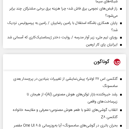
شبکه‌های سیما
راز قبض‌های نجومی برق فاش شد؛ چرا هزینه برق برخی مشترکان چند برابر
می‌شود؟
پایان همکاری باشگاه استقلال با رامین رضاییان / رامین به پرسپولیس نزدیک
شد؟
رویای تیم ملی، زیر آوار مدرسه / روایت دختر ژیمناستیک‌کاری که آسمانی شد
ایرانیان پای کار اربعین
گوناگون
گلکسی اس ۲۷ اولترا؛ پیش‌نمایشی از تغییرات بنیادین در پرچمدار بعدی
سامسونگ
رشد خیره‌کننده بازار توکن‌های هوش مصنوعی (AI)؛ از هیجان تا
زیرساخت‌های واقعی
انقلاب گوشی‌های تاشو‌ با طعم هوش مصنوعی؛ معرفی و مقایسه خانواده
گلکسی Z۸
بحران باتری در گوشی‌های سامسونگ؛ آیا به‌روزرسانی One UI ۸.۵ مقصر