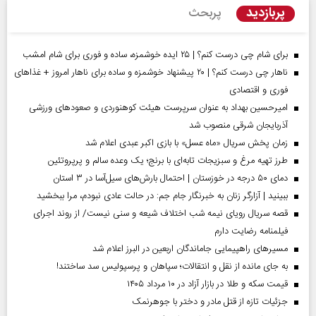
پربازدید
پربحث
برای شام چی درست کنم؟ | ۲۵ ایده خوشمزه، ساده و فوری برای شام امشب
ناهار چی درست کنم؟ | ۲۰ پیشنهاد خوشمزه و ساده برای ناهار امروز + غذاهای
فوری و اقتصادی
امیرحسین بهداد به عنوان سرپرست هیئت کوهنوردی و صعودهای ورزشی
آذربایجان شرقی منصوب شد
زمان پخش سریال «ماه عسل» با بازی اکبر عبدی اعلام شد
طرز تهیه مرغ و سبزیجات تابه‌ای با برنج؛ یک وعده سالم و پرپروتئین
دمای ۵۰ درجه در خوزستان | احتمال بارش‌های سیل‌آسا در ۳ استان
ببینید | آزارگر زنان به خبرنگار جام جم: در حالت عادی نبودم، مرا ببخشید
قصه سریال رویای نیمه شب اختلاف شیعه و سنی نیست/ از روند اجرای
فیلمنامه رضایت دارم
مسیر‌های راهپیمایی جاماندگان اربعین در البرز اعلام شد
به جای مانده از نقل و انتقالات؛ سپاهان و پرسپولیس سد ساختند!
قیمت سکه و طلا در بازار آزاد در ۱۰ مرداد ۱۴۰۵
جزئیات تازه از قتل مادر و دختر با جوهرنمک