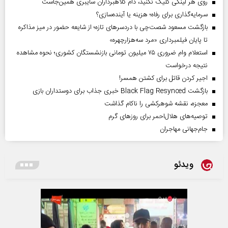
روی هر لینکی کلیک نکنید، دام کلاهبرداران سایبری همین‌جاست
سرمایه‌گذاری برای رفاه؛ هزینه یا آینده‌سازی؟
بازگشت مسعود شصت‌چی با دردسر‌های تازه؛ از شایعه حضور در میز مذاکره
تا پایان فیلمبرداری «مرد سه‌هزارچهره»
استعلام وام ضروری ۷۵ میلیون تومانی بازنشستگان کشوری؛ نحوه مشاهده
نتیجه درخواست
اجیر کردن قاتل برای کشتن همسر!
بازگشت Black Flag Resynced خبری جذاب برای دوستداران بازی
معجزه، نقشه شوهرکشی را ناکام گذاشت
توصیه‌های هلال‌احمر برای روز‌های گرم
جام‌جهانی مهاجران
ویدئو