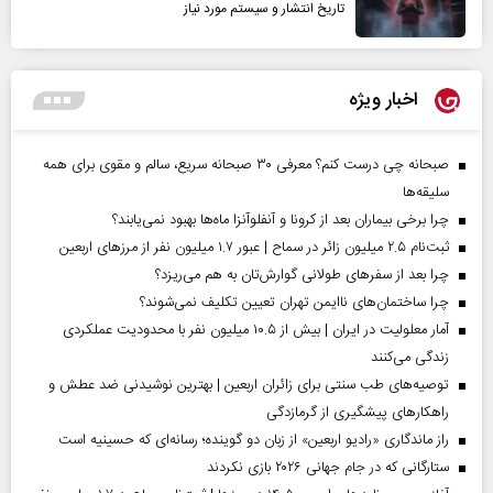
تاریخ انتشار و سیستم مورد نیاز
اخبار ویژه
صبحانه چی درست کنم؟ معرفی ۳۰ صبحانه سریع، سالم و مقوی برای همه
سلیقه‌ها
چرا برخی بیماران بعد از کرونا و آنفلوآنزا ماه‌ها بهبود نمی‌یابند؟
ثبت‌نام ۲.۵ میلیون زائر در سماح | عبور ۱.۷ میلیون نفر از مرز‌های اربعین
چرا بعد از سفرهای طولانی گوارش‌تان به هم می‌ریزد؟
چرا ساختمان‌های ناایمن تهران تعیین تکلیف نمی‌شوند؟
آمار معلولیت در ایران | بیش از ۱۰.۵ میلیون نفر با محدودیت عملکردی
زندگی می‌کنند
توصیه‌های طب سنتی برای زائران اربعین | بهترین نوشیدنی ضد عطش و
راهکارهای پیشگیری از گرمازدگی
راز ماندگاری «رادیو اربعین» از زبان دو گوینده؛ رسانه‌ای که حسینیه است
ستارگانی که در جام جهانی ۲۰۲۶ بازی نکردند