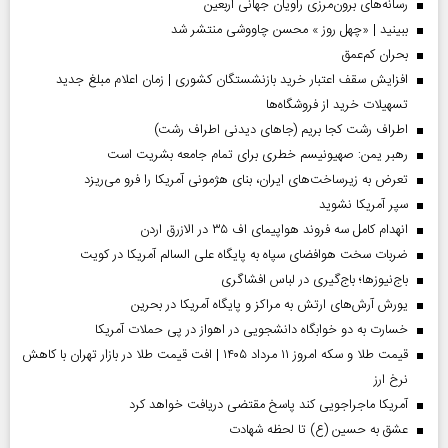
رسانه‌های برون‌مرزی راویان جهانی اربعین
ببینید | «چهل روز » محسن چاووشی منتشر شد
بحران کم‌عمق
افزایش سقف اعتبار خرید بازنشستگان کشوری | زمان اعلام مبلغ جدید
تسهیلات خرید از فروشگاه‌ها
اطراف رشت کجا بریم (جاهای دیدنی اطراف رشت)
رهبر یمن: صهیونیسم خطری برای تمام جامعه بشریت است
تعرض به زیرساخت‌های ایران، بنای هژمونی آمریکا را فرو می‌ریزد
سپر آمریکا نشوید
انهدام کامل سه فروند هواپیمای اف ۳۵ در الازرق اردن
ضربات سخت هوافضای سپاه به پایگاه علی السالم آمریکا در کویت
باج‌نیوزها؛ باج‌گیری در لباس افشاگری
یورش آرش‌های ارتش به مراکز و پایگاه‌ آمریکا در بحرین
خسارت به دو خوابگاه دانشجویی در اهواز در پی حملات آمریکا
قیمت طلا و سکه امروز ۱۱ مرداد ۱۴۰۵ | افت قیمت طلا در بازار تهران با کاهش
نرخ ارز
آمریکا ماجراجویی کند پاسخ مقتضی دریافت خواهد کرد
عشق به حسین (ع) تا لحظه شهادت