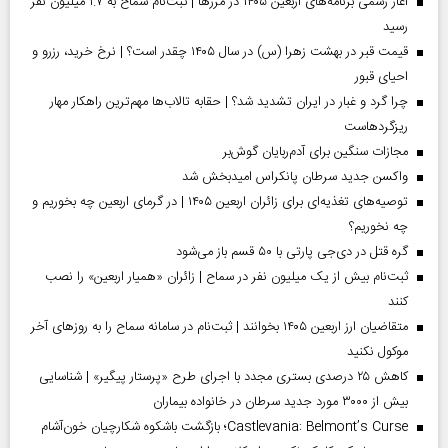
آغاز رسمی برنامه‌های اربعین ۱۴۰۵ در مرز‌ها | ثبت‌نام سماح به ۱.۷ میلیون نفر
رسید
قیمت قبر در بهشت زهرا (س) در سال ۱۴۰۵ چقدر است؟ | نرخ خرید، رزرو و
احیای قبور
چرا گرد و غبار در ایران تشدید شد؟ | حقابه تالاب‌ها مهم‌ترین راهکار مهار
ریزگردهاست
مجازات سنگین برای آدم‌ربایان گوش‌بر
واکسن جدید سرطان پانکراس امیدبخش شد
توصیه‌های تغذیه‌ای برای زائران اربعین ۱۴۰۵ | در گرمای اربعین چه بخوریم و
چه نخوریم؟
گره قتل در دی‌جی پارتی با ۵۰ قسم باز می‌شود
ثبت‌نام بیش از یک میلیون نفر در سماح | زائران «همیار اربعین» را نصب
کنند
متقاضیان ارز اربعین ۱۴۰۵ بخوانند | ثبت‌نام در سامانه سماح را به روز‌های آخر
موکول نکنید
کاهش ۲۵ درصدی بستری مجدد با اجرای طرح «پرستار پیگیر» | شناسایی
بیش از ۳۰۰۰ مورد جدید سرطان در خانواده بیماران
Castlevania: Belmont’s Curse؛ بازگشت باشکوه شکارچیان خون‌آشام