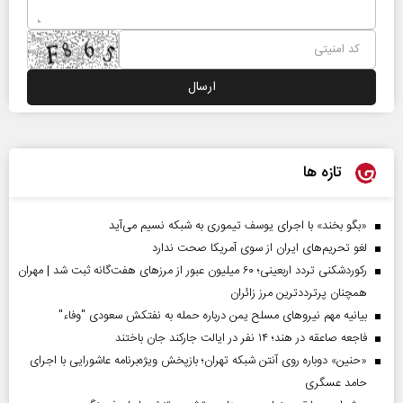
تازه ها
«بگو بخند» با اجرای یوسف تیموری به شبکه نسیم می‌آید
لغو تحریم‌های ایران از سوی آمریکا صحت ندارد
رکوردشکنی تردد اربعینی؛ ۶۰ میلیون عبور از مرزهای هفت‌گانه ثبت شد | مهران
همچنان پرترددترین مرز زائران
بیانیه مهم نیروهای مسلح یمن درباره حمله به نفتکش سعودی "وفاء"
فاجعه صاعقه در هند؛ ۱۴ نفر در ایالت جارکند جان باختند
«حنین» دوباره روی آنتن شبکه تهران؛ بازپخش ویژه‌برنامه عاشورایی با اجرای
حامد عسگری