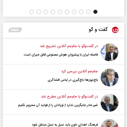
گفت و گو
در گفت‌و‌گو با جام‌جم آنلاین تشریح شد
فاصله ایران با پیشرو‌ان هوش مصنوعی قابل جبران است
جام‌جم آنلاین بررسی کرد
باج‌نیوزها؛ باج‌گیری در لباس افشاگری
در گفت‌و‌گو با جام‌جم آنلاین مطرح شد
شیر مادر جایگزین ندارد | نوزادان را از فواید آن محروم نکنیم
فرهنگ اهدای خون باید نسل به نسل منتقل شود