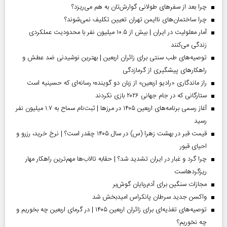
چرا بعد از سفرهای طولانی گوارش‌تان به هم می‌ریزد؟
چرا ساختمان‌های ناایمن تهران تعیین تکلیف نمی‌شوند؟
آمار معلولیت در ایران | بیش از ۱۰.۵ میلیون نفر با محدودیت عملکردی
زندگی می‌کنند
توصیه‌های طب سنتی برای زائران اربعین | بهترین نوشیدنی ضد عطش و
راهکارهای پیشگیری از گرمازدگی
راز ماندگاری «رادیو اربعین» از زبان دو گوینده؛ رسانه‌ای که حسینیه است
ستارگانی که در جام جهانی ۲۰۲۶ بازی نکردند
آغاز رسمی برنامه‌های اربعین ۱۴۰۵ در مرز‌ها | ثبت‌نام سماح به ۱.۷ میلیون نفر
رسید
قیمت قبر در بهشت زهرا (س) در سال ۱۴۰۵ چقدر است؟ | نرخ خرید، رزرو و
احیای قبور
چرا گرد و غبار در ایران تشدید شد؟ | حقابه تالاب‌ها مهم‌ترین راهکار مهار
ریزگردهاست
مجازات سنگین برای آدم‌ربایان گوش‌بر
واکسن جدید سرطان پانکراس امیدبخش شد
توصیه‌های تغذیه‌ای برای زائران اربعین ۱۴۰۵ | در گرمای اربعین چه بخوریم و
چه نخوریم؟