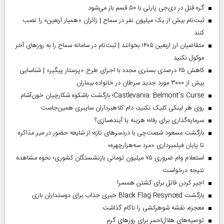
گره قتل در دی‌جی پارتی با ۵۰ قسم باز می‌شود
ثبت‌نام بیش از یک میلیون نفر در سماح | زائران «همیار اربعین» را نصب
کنند
متقاضیان ارز اربعین ۱۴۰۵ بخوانند | ثبت‌نام در سامانه سماح را به روز‌های آخر
موکول نکنید
کاهش ۲۵ درصدی بستری مجدد با اجرای طرح «پرستار پیگیر» | شناسایی
بیش از ۳۰۰۰ مورد جدید سرطان در خانواده بیماران
Castlevania: Belmont’s Curse؛ بازگشت باشکوه شکارچیان خون‌آشام
روی هر لینکی کلیک نکنید، دام کلاهبرداران سایبری همین‌جاست
سرمایه‌گذاری برای رفاه؛ هزینه یا آینده‌سازی؟
بازگشت مسعود شصت‌چی با دردسر‌های تازه؛ از شایعه حضور در میز مذاکره
تا پایان فیلمبرداری «مرد سه‌هزارچهره»
استعلام وام ضروری ۷۵ میلیون تومانی بازنشستگان کشوری؛ نحوه مشاهده
نتیجه درخواست
اجیر کردن قاتل برای کشتن همسر!
بازگشت Black Flag Resynced خبری جذاب برای دوستداران بازی
معجزه، نقشه شوهرکشی را ناکام گذاشت
توصیه‌های هلال‌احمر برای روز‌های گرم