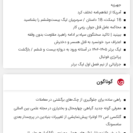
جهیزیه
آمریکا از تفاهم‌نامه تخلف کرد
18 نیمکت، 18 داستان / سرمربیان لیگ بیست‌وششم را بشناسید
محاکمه عامل قتل جوان رزمی کار
ببینید | تاکید سخنگوی سپاه بر ادامه راهبرد مقاومت بدون وقفه
اعتراف مرد خونسرد به قتل همسر و دخترش
لیگ برتر ۱۴۰۵-۱۴۰۶ در آستانه ورود به دروازه بیست و ششم / بازگشت
پرانرژی فوتبال
جزئیاتی از نیم فصل اول لیگ برتر
گوناگون
راهی ساده برای جلوگیری از چک‌های برگشتی در معاملات
معرفی گونه جدید گیاهی چهارمحال و بختیاری در مجله علمی بین المللی
گلکسی اس ۲۷ اولترا؛ پیش‌نمایشی از تغییرات بنیادین در پرچمدار بعدی
سامسونگ
رشد خیره‌کننده بازار توکن‌های هوش مصنوعی (AI)؛ از هیجان تا