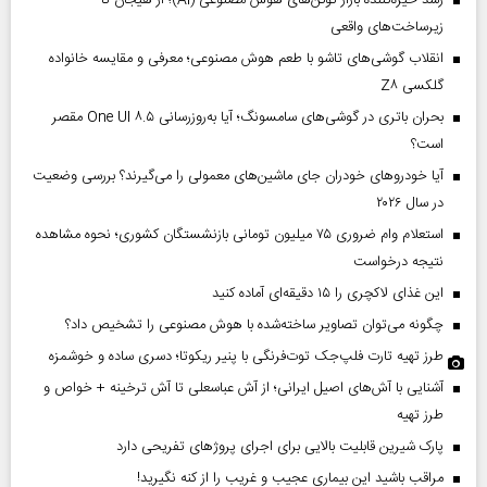
زیرساخت‌های واقعی
انقلاب گوشی‌های تاشو‌ با طعم هوش مصنوعی؛ معرفی و مقایسه خانواده
گلکسی Z۸
بحران باتری در گوشی‌های سامسونگ؛ آیا به‌روزرسانی One UI ۸.۵ مقصر
است؟
آیا خودروهای خودران جای ماشین‌های معمولی را می‌گیرند؟ بررسی وضعیت
در سال ۲۰۲۶
استعلام وام ضروری ۷۵ میلیون تومانی بازنشستگان کشوری؛ نحوه مشاهده
نتیجه درخواست
این غذای لاکچری را ۱۵ دقیقه‌ای آماده کنید
چگونه می‌توان تصاویر ساخته‌شده با هوش مصنوعی را تشخیص داد؟
طرز تهیه تارت فلپ‌جک توت‌فرنگی با پنیر ریکوتا؛ دسری ساده و خوشمزه
آشنایی با آش‌های اصیل ایرانی؛ از آش عباسعلی تا آش ترخینه + خواص و
طرز تهیه
پارک شیرین قابلیت‌ بالایی برای اجرای پروژهای تفریحی دارد
مراقب باشید این بیماری عجیب و غریب را از کنه نگیرید!