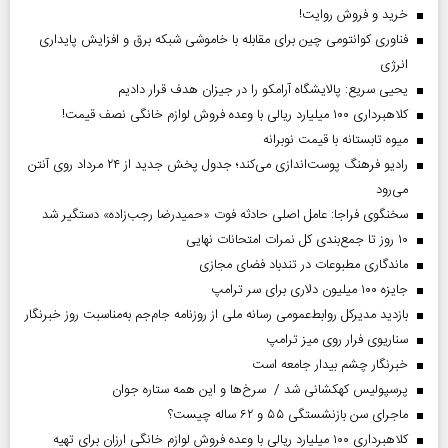
خرید و فروش روایت!
فناوری کوانتومی چین برای مقابله با خاموشی شبکه برق و افزایش پایداری
انرژی
یحیی سریع: پالایشگاه آرامکو را در جیزان هدف قرار دادیم
کلاهبرداری ۱۰۰ میلیارد ریالی با وعده فروش لوازم خانگی نصف قیمت!
میوه تابستانه با قیمت نوبرانه
رادیو فرهنگ پوست‌اندازی می‌کند؛ جدول پخش جدید از ۲۴ مرداد روی آنتن
می‌رود
سخنگوی فراجا: عامل اصلی حادثه فوت «حمیدرضا رجب‌زاده» دستگیر شد
۱۰ روز تا جمع‌بندی کل نمرات امتحانات نهایی
ماندگاری مطبوعات در تندباد فضای مجازی
جایزه ۱۰۰ میلیون دلاری برای سر ترامپ
بازدید مدیرکل روابط‌عمومی رسانه ملی از روزنامه جام‌جم به‌مناسبت روز خبرنگار
سناریوی فرار روی میز ترامپ
خبرنگار چشم بیدار جامعه است
پرسپولیس کهکشانی شد / سرخ‌ها و این همه ستاره جوان
ماجرای سن بازنشستگی ۵۵ و ۶۲ ساله چیست؟
کلاهبرداری ۱۰۰ میلیارد ریالی با وعده فروش لوازم خانگی ارزان برای تهیه