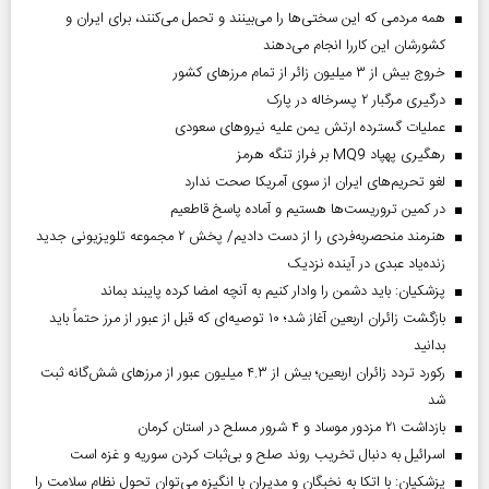
همه مردمی که این سختی‌ها را می‌بینند و تحمل می‌کنند، برای ایران و
کشورشان این کاررا انجام می‌دهند
خروج بیش از ۳ میلیون زائر از تمام مرز‌های کشور
درگیری مرگبار ۲ پسرخاله در پارک
عملیات گسترده ارتش یمن علیه نیروهای سعودی
رهگیری پهپاد MQ9 بر فراز تنگه هرمز
لغو تحریم‌های ایران از سوی آمریکا صحت ندارد
در کمین تروریست‌ها هستیم و آماده پاسخ قاطعیم
هنرمند منحصر‌به‌فردی را از دست دادیم/ پخش ۲ مجموعه تلویزیونی جدید
زنده‌یاد عبدی در آینده نزدیک
پزشکیان: باید دشمن را وادار کنیم به آنچه امضا کرده پایبند بماند
بازگشت زائران اربعین آغاز شد؛ ۱۰ توصیه‌ای که قبل از عبور از مرز حتماً باید
بدانید
رکورد تردد زائران اربعین؛ بیش از ۴.۳ میلیون عبور از مرزهای شش‌گانه ثبت
شد
بازداشت ۲۱ مزدور موساد و ۴ شرور مسلح در استان کرمان
اسرائیل به دنبال تخریب روند صلح و بی‌ثبات کردن سوریه و غزه است
پزشکیان: با اتکا به نخبگان و مدیران با انگیزه می‌توان تحول نظام سلامت را