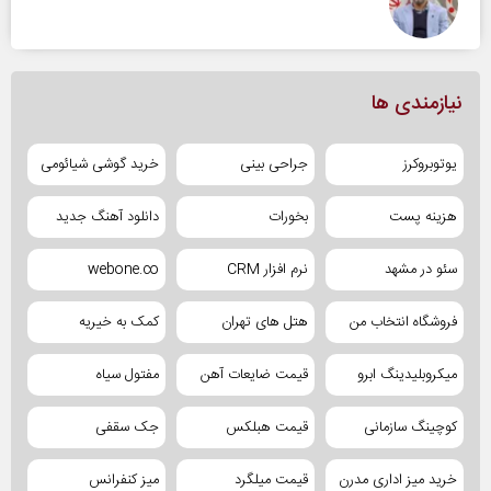
نیازمندی ها
یوتوبروکرز
جراحی بینی
خرید گوشی شیائومی
هزینه پست
بخورات
دانلود آهنگ جدید
سئو در مشهد
نرم افزار CRM
webone.co
فروشگاه انتخاب من
هتل های تهران
کمک به خیریه
میکروبلیدینگ ابرو
قیمت ضایعات آهن
مفتول سیاه
کوچینگ سازمانی
قیمت هبلکس
جک سقفی
خرید میز اداری مدرن
قیمت میلگرد
میز کنفرانس