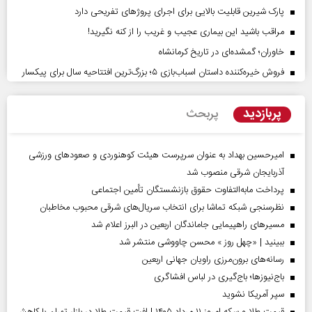
پارک شیرین قابلیت‌ بالایی برای اجرای پروژهای تفریحی دارد
مراقب باشید این بیماری عجیب و غریب را از کنه نگیرید!
خاوران؛ گمشده‌ای در تاریخ کرمانشاه
فروش خیره‌کننده داستان اسباب‌بازی ۵؛ بزرگ‌ترین افتتاحیه سال برای پیکسار
پربازدید
پربحث
امیرحسین بهداد به عنوان سرپرست هیئت کوهنوردی و صعودهای ورزشی
آذربایجان شرقی منصوب شد
پرداخت مابه‌التفاوت حقوق بازنشستگان تأمین اجتماعی
نظرسنجی شبکه تماشا برای انتخاب سریال‌های شرقی محبوب مخاطبان
مسیر‌های راهپیمایی جاماندگان اربعین در البرز اعلام شد
ببینید | «چهل روز » محسن چاووشی منتشر شد
رسانه‌های برون‌مرزی راویان جهانی اربعین
باج‌نیوزها؛ باج‌گیری در لباس افشاگری
سپر آمریکا نشوید