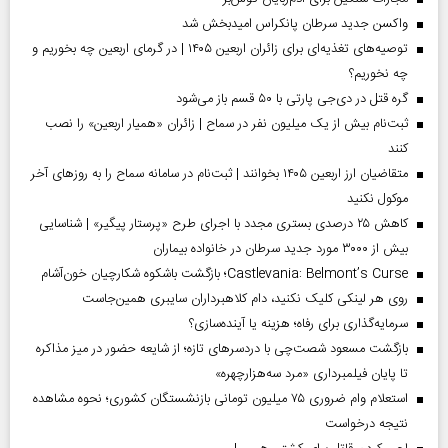
واکسن جدید سرطان پانکراس امیدبخش شد
توصیه‌های تغذیه‌ای برای زائران اربعین ۱۴۰۵ | در گرمای اربعین چه بخوریم و
چه نخوریم؟
گره قتل در دی‌جی پارتی با ۵۰ قسم باز می‌شود
ثبت‌نام بیش از یک میلیون نفر در سماح | زائران «همیار اربعین» را نصب
کنند
متقاضیان ارز اربعین ۱۴۰۵ بخوانند | ثبت‌نام در سامانه سماح را به روز‌های آخر
موکول نکنید
کاهش ۲۵ درصدی بستری مجدد با اجرای طرح «پرستار پیگیر» | شناسایی
بیش از ۳۰۰۰ مورد جدید سرطان در خانواده بیماران
Castlevania: Belmont’s Curse؛ بازگشت باشکوه شکارچیان خون‌آشام
روی هر لینکی کلیک نکنید، دام کلاهبرداران سایبری همین‌جاست
سرمایه‌گذاری برای رفاه؛ هزینه یا آینده‌سازی؟
بازگشت مسعود شصت‌چی با دردسر‌های تازه؛ از شایعه حضور در میز مذاکره
تا پایان فیلمبرداری «مرد سه‌هزارچهره»
استعلام وام ضروری ۷۵ میلیون تومانی بازنشستگان کشوری؛ نحوه مشاهده
نتیجه درخواست