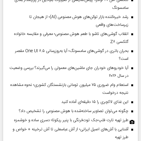
گلکسی اس ۲۷ اولترا؛ پیش‌نمایشی از تغییرات بنیادین در پرچمدار بعدی
سامسونگ
رشد خیره‌کننده بازار توکن‌های هوش مصنوعی (AI)؛ از هیجان تا
زیرساخت‌های واقعی
انقلاب گوشی‌های تاشو‌ با طعم هوش مصنوعی؛ معرفی و مقایسه خانواده
گلکسی Z۸
بحران باتری در گوشی‌های سامسونگ؛ آیا به‌روزرسانی One UI ۸.۵ مقصر
است؟
آیا خودروهای خودران جای ماشین‌های معمولی را می‌گیرند؟ بررسی وضعیت
در سال ۲۰۲۶
استعلام وام ضروری ۷۵ میلیون تومانی بازنشستگان کشوری؛ نحوه مشاهده
نتیجه درخواست
این غذای لاکچری را ۱۵ دقیقه‌ای آماده کنید
چگونه می‌توان تصاویر ساخته‌شده با هوش مصنوعی را تشخیص داد؟
طرز تهیه تارت فلپ‌جک توت‌فرنگی با پنیر ریکوتا؛ دسری ساده و خوشمزه
آشنایی با آش‌های اصیل ایرانی؛ از آش عباسعلی تا آش ترخینه + خواص و
طرز تهیه