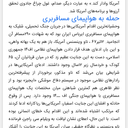
آمریکا وادار کند.» به عبارت دیگر، صدام، غول چراغ جادوی تحقق
آرزوها و برنامه‌های آمریکا شد.
حمله به هواپیمای مسافربری
وحشیانه‌ترین اقدام آمریکایی‌ها در جریان جنگ تحمیلی، شلیک به
هواپیمای مسافربری ایرباس ایران بود که به شهادت ۲۹۰مسافر آن
انجامید. ۱۲تیر۶۷ ، ناو وینسنس آمریکا، باز هم به یک بهانه‌ واهی،
و این بار، ادعای هدف قرار دادن هواپیمای نظامی اف‌۱۴ جمهوری
اسلامی، دست به این جنایت عظیم زد که در میان قربانیان آن، ۶۵
کودک و خردسال زیر ۱۲سال وجود داشتند. ادعای آمریکایی‌ها در
شرایطی بیان می‌شد که ناو مذکور، برخوردار از پیشرفته‌ترین
رادارهای نظامی موجود در سیستم دفاع موشکی «ایجیز» بود و از
نظر ظاهری هم کمترین شباهتی میان مختصات یک هواپیمای
مسافربری با هوایپمای جنگی اف ــ‌۱۴ وجود دارد. پس از وقوع
حادثه و افشای این جنایت اسفبار، آمریکایی‌ها ریاکارانه ادعا کردند
که مرتکب اشتباه شده‌اند و این اقدام یک خطای انسانی بوده
است. با این حال، اعطای نشان لیاقت به ویلیام سی راجرز، فرمانده
ناو وینسنس، نظرگاه حقیقی سران آمریکا به این جنایت را آشکار