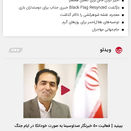
اجیر کردن قاتل برای کشتن همسر!
بازگشت Black Flag Resynced خبری جذاب برای دوستداران بازی
معجزه، نقشه شوهرکشی را ناکام گذاشت
توصیه‌های هلال‌احمر برای روز‌های گرم
جام‌جهانی مهاجران
ویدئو
ببینید | فعالیت ۵۰ خبرنگار صداوسیما به صورت خوداتکا در ایام جنگ