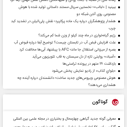
رسانه ملی در مقابله با جنگ روانی و شبهه‌افکنی دشمن نقش مهمی ایفا کرد
ببینید | «لبالب»؛ نخستین سریال مستند داستانی تولید شده با هوش
مصنوعی روی آنتن شبکه دو
هشدار پژوهشگران درباره یک ماده پرکاربرد؛ نقش پلی‌اتیلن در تشدید کبد
چرب
رژیم گیاه‌خواری در ماه چند کیلو از وزن شما کم می‌کند؟
علت افزایش قبض آب در تابستان چیست؟ توضیح آبفا درباره قبوض آب
بصره از میزبانی استقلال جا ماند؛ AFC با پیشنهاد آبی‌ها مخالفت کرد
«آسباد»؛ روایتی تازه از دل سیستان به قاب تلویزیون می‌آید
بازداشت ۲۸ متهم در پرونده تراستی‌ها
«بلواي کذاب» از رادیو نمایش پخش می‌شود
هوش مصنوعی ویروس‌های جدید ساخت؛ دانشمندان درباره آینده چه
هشداری می‌دهند؟
گوناگون
معرفی گونه جدید گیاهی چهارمحال و بختیاری در مجله علمی بین المللی