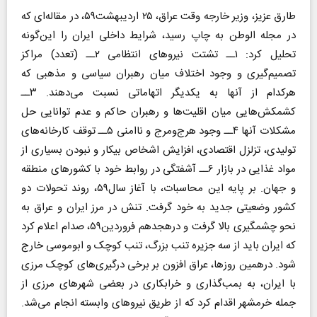
طارق عزیز، وزیر خارجه وقت عراق، ۲۵ اردیبهشت۵۹، در مقاله‌ای که
در مجله الوطن به چاپ رسید، شرایط داخلی ایران را این‌گونه
تحلیل کرد: ۱ــ تشتت نیروهای انتظامی ۲ــ (تعدد) مراکز
تصمیم‌گیری و وجود اختلاف میان رهبران سیاسی و مذهبی که
هر‌کدام از آنها به یکدیگر اتهاماتی نسبت می‌دهند. ۳ــ
کشمکش‌هایی میان اقلیت‌ها و رهبران حاکم و عدم توانایی حل
مشکلات آنها ۴ــ وجود هرج‌و‌مرج و ناامنی ۵ــ توقف کارخانه‌های
تولیدی، تزلزل اقتصادی، افزایش اشخاص بیکار و نبودن بسیاری از
مواد غذایی در بازار ۶ــ آشفتگی در روابط خود با کشورهای منطقه
و جهان. بر پایه‌ این محاسبات، با آغاز سال۵۹، روند تحولات دو
کشور وضعیتی جدید به خود گرفت. تنش در مرز ایران و عراق به
نحو چشمگیری بالا گرفت و درهجدهم فروردین۵۹، صدام اعلام کرد
که ایران باید از سه جزیره تنب بزرگ، تنب کوچک و ابوموسی خارج
شود. درهمین روزها، عراق افزون بر برخی درگیری‌های کوچک مرزی
با ایران، به بمب‌گذاری و خرابکاری در بعضی شهرهای مرزی از
جمله خرمشهر اقدام کرد که از طریق نیروهای وابسته انجام می‌شد.