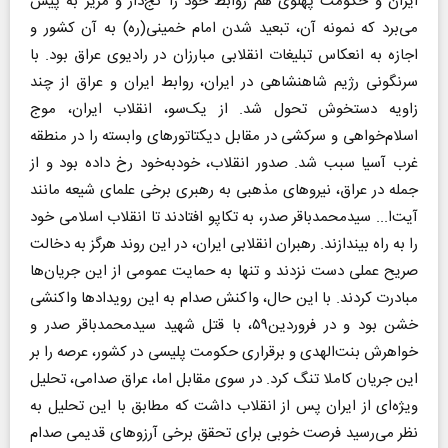
ایران و حکومت پهلوی هم روابط خود را کج‌دار و مریز به پیش
می‌برد که نمونه‌ آن، تبعید شدن امام خمینی‌(ره) به آن کشور و
اجازه به انعکاس تبلیغات انقلابی مبارزان در رادیوی عراق بود. با
سرنگونی رژیم شاهنشاهی در ایران، روابط ایران و عراق از چند
زاویه دستخوش تحول شد. از یک‌سو، انقلاب ایران، موج
اسلام‌خواهی و سرکشی در مقابل دیکتاتورهای وابسته را در منطقه
غرب آسیا سبب شد. صدور انقلاب، خود‌به‌خود رخ داده بود و از
جمله در عراق، نیروهای مذهبی به رهبری برخی علمای شیعه مانند
آیت‌ا... سیدمحمدباقر صدر، به تکاپو افتادند تا انقلاب اسلامی خود
را به راه بیندازند. رهبران انقلابی ایران، در این روند هرگز به دخالت
صریح عملی دست نزدند و تنها به حمایت عمومی از این جریان‌ها
مبادرت کردند. با این حال، واکنش صدام به این رویدادها واکنشی
خشن بود و در فروردین۵۹، با قتل شهید سیدمحمدباقر صدر و
خواهرش بنت‌الهدی و برقراری حکومت پلیسی در کشور، عرصه را بر
این جریان کاملا تنگ کرد. در سوی مقابل اما، عراق صدامی، تحلیل
ویژه‌ای از ایران پس از انقلاب داشت که مطابق با این تحلیل به
نظر می‌رسید فرصت خوبی برای تحقق برخی آرزوهای قدیمی صدام