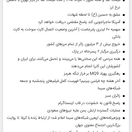
قیمت طلا و سکه امروز ۱۱ مرداد ۱۴۰۵ | افت قیمت طلا در بازار تهران با کاهش
نرخ ارز
عشق به حسین (ع) تا لحظه شهادت
آمریکا ماجراجویی کند پاسخ مقتضی دریافت خواهد کرد
سهمیه ۶۰ لیتری پابرجاست | آخرین وضعیت اتصال کارت سوخت به کارت
بانکی
خروج بیش از ۳ میلیون زائر از تمام مرز‌های کشور
درگیری مرگبار ۲ پسرخاله در پارک
همه مردمی که این سختی‌ها را می‌بینند و تحمل می‌کنند، برای ایران و
کشورشان این کاررا انجام می‌دهند
رهگیری پهپاد MQ9 بر فراز تنگه هرمز
آخر هفته چه فیلمی ببینیم؟ فهرست کامل فیلم‌های پنجشنبه و جمعه
شبکه‌های سیما
‌زائران سبز
پاسخ قانون به خشونت در قاب اینستاگرام
عملیات گسترده ارتش یمن علیه نیروهای سعودی
ویژه‌برنامه‌های اربعین شبکه‌های سیما اعلام شد؛ از ارتباط زنده با کربلا تا روایت
بزرگ‌ترین اجتماع معنوی جهان