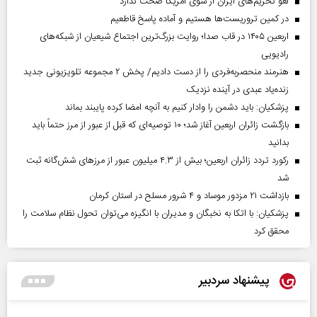
لغو تحریم‌های ایران از سوی آمریکا صحت ندارد
در کمین تروریست‌ها هستیم و آماده پاسخ قاطعیم
اربعین ۱۴۰۵ در قاب صدا؛ روایت بزرگ‌ترین اجتماع شیعیان از شبکه‌های
رادیویی
هنرمند منحصر‌به‌فردی را از دست دادیم/ پخش ۲ مجموعه تلویزیونی جدید
زنده‌یاد عبدی در آینده نزدیک
پزشکیان: باید دشمن را وادار کنیم به آنچه امضا کرده پایبند بماند
بازگشت زائران اربعین آغاز شد؛ ۱۰ توصیه‌ای که قبل از عبور از مرز حتماً باید
بدانید
رکورد تردد زائران اربعین؛ بیش از ۴.۳ میلیون عبور از مرزهای شش‌گانه ثبت
شد
بازداشت ۲۱ مزدور موساد و ۴ شرور مسلح در استان کرمان
پزشکیان: با اتکا به نخبگان و مدیران با انگیزه می‌توان تحول نظام سلامت را
محقق کرد
پیشنهاد سردبیر