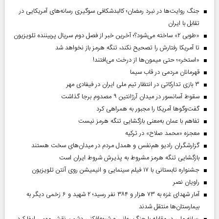
جنگ روایت‌ها در نبرد رمضان؛ کالبدشکافی سوگیری رسانه‌های آمریکایی در
تقابل با ایران
«طوبی ۲» ساخته می‌شود؟؛ آخرین خبر از فصل دوم سریال پربیننده تلویزیون
تا آمریکا رفتارش را تصحیح نکند، تنگه هرمز باز نخواهد شد
«استخر»‌‌؛ حتی میمون‌ها از درخت می‌افتند!
قهرمانان مردمی در قاب سیما
۳ بازی تدارکاتی در انتظار تیم ملی ایران در فیفادی مهر
سقوط آسانسور در میدان آرژانتین ۹ مصدوم برجا گذاشت
گفت‌وگوها آمریکا را مجبور به همراهی کرد
تفاهم با عمان به‌معنی بازگشایی تنگه هرمز نیست
معجزه «محمد صلاح» در ترکیه
گزارشگران رادیو هم‌نفس و همدل مردم در میدان‌های سخت هستند
بازگشایی تنگه هرمز مشروط به پذیرش شروط ایران است
جشنواره تابستانی با ۱۷ فیلم سینمایی و انیمیشن روی آنتن تلویزیون
راویان نصر
آمار شهدای غزه به ۷۳ هزار و ۳۸۴ نفر رسید؛ ۲ شهید و ۶ زخمی دیگر به
بیمارستان‌ها منتقل شدند