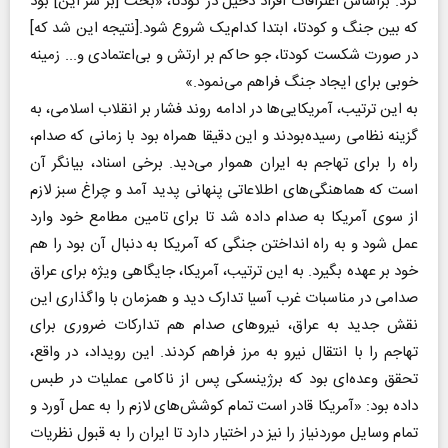
کرد. براساس اعترافات افراد دخیل در کودتا، «بحث [بر سر این] بود
که بین جنگ و کودتا، ابتدا کدام‌یک شروع شود.[نتیجه این شد که]
در صورت شکست کودتا، جو حاکم بر ارتش و بی‌اعتمادی و... زمینه
خوبی برای ایجاد جنگ فراهم می‌نمود.»
به این ترتیب، آمریکایی‌ها در ادامه روند فشار بر انقلاب اسلامی، به
گزینه‌ نظامی رسیده‌بودند و این دقیقا همراه بود با زمانی که صدام،
راه را برای تهاجم به ایران هموار می‌دید. برخی اسناد، بیانگر آن
است که هماهنگی‌های اطلاعاتی پنهانی پدید آمد و چراغ سبز لازم
از سوی آمریکا به صدام داده شد تا برای تامین مطامع خود وارد
عمل شود و به راه انداختن جنگی که آمریکا به دنبال آن بود را هم
خود بر عهده بگیرد. به این ترتیب، آمریکا، جایگاهی ویژه‌ برای عراق
صدامی در مناسبات غرب آسیا تدارک دید و همزمان با واگذاری این
نقش جدید به عراق، نیروهای صدام هم تدارکات ضروری برای
تهاجم را با انتقال نیرو به مرز فراهم کردند. این رویداد، در واقع،
تحقق وعده‌ای بود که برژینسکی پس از ناکامی عملیات در طبس
داده بود: «آمریکا قادر است تمام کوشش‌های لازم را به عمل آورد و
تمام وسایل موردنیاز را نیز در اختیار دارد تا ایران را به قبول نظریات