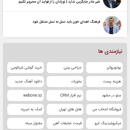
شیر مادر جایگزین ندارد | نوزادان را از فواید آن محروم نکنیم
فرهنگ اهدای خون باید نسل به نسل منتقل شود
نیازمندی ها
یوتوبروکرز
جراحی بینی
خرید گوشی شیائومی
هزینه پست
بخورات
دانلود آهنگ جدید
سئو در مشهد
نرم افزار CRM
webone.co
فروشگاه انتخاب من
هتل های تهران
کمک به خیریه
میکروبلیدینگ ابرو
قیمت ضایعات آهن
مفتول سیاه