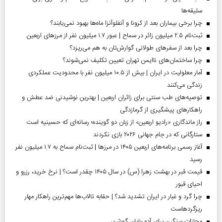
سلیقه‌ها
چرا برخی بیماران بعد از کرونا و آنفلوآنزا ماه‌ها بهبود نمی‌یابند؟
ثبت‌نام ۲.۵ میلیون زائر در سماح | عبور ۱.۷ میلیون نفر از مرز‌های اربعین
چرا بعد از سفرهای طولانی گوارش‌تان به هم می‌ریزد؟
چرا ساختمان‌های ناایمن تهران تعیین تکلیف نمی‌شوند؟
آمار معلولیت در ایران | بیش از ۱۰.۵ میلیون نفر با محدودیت عملکردی
زندگی می‌کنند
توصیه‌های طب سنتی برای زائران اربعین | بهترین نوشیدنی ضد عطش و
راهکارهای پیشگیری از گرمازدگی
راز ماندگاری «رادیو اربعین» از زبان دو گوینده؛ رسانه‌ای که حسینیه است
ستارگانی که در جام جهانی ۲۰۲۶ بازی نکردند
آغاز رسمی برنامه‌های اربعین ۱۴۰۵ در مرز‌ها | ثبت‌نام سماح به ۱.۷ میلیون نفر
رسید
قیمت قبر در بهشت زهرا (س) در سال ۱۴۰۵ چقدر است؟ | نرخ خرید، رزرو و
احیای قبور
چرا گرد و غبار در ایران تشدید شد؟ | حقابه تالاب‌ها مهم‌ترین راهکار مهار
ریزگردهاست
مجازات سنگین برای آدم‌ربایان گوش‌بر