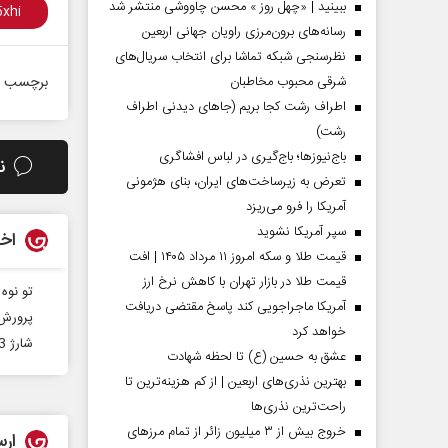
ببینید | «چهل روز » محسن چاووشی منتشر شد
رسانه‌های برون‌مرزی راویان جهانی اربعین
نظرسنجی شبکه تماشا برای انتخاب سریال‌های
شرقی محبوب مخاطبان
برچسب ه
اطراف رشت کجا بریم (جاهای دیدنی اطراف
رشت)
باج‌نیوزها؛ باج‌گیری در لباس افشاگری
ن
تعرض به زیرساخت‌های ایران، بنای هژمونی
آمریکا را فرو می‌ریزد
سپر آمریکا نشوید
اخب
قیمت طلا و سکه امروز ۱۱ مرداد ۱۴۰۵ | افت
قیمت طلا در بازار تهران با کاهش نرخ ارز
تو نوه 
آمریکا ماجراجویی کند پاسخ مقتضی دریافت
پرورش 
خواهد کرد
شارژ 3 میلیاردی ناشران و نویسندگان شهرستانی
عشق به حسین (ع) تا لحظه شهادت
بهترین نذری‌های اربعین | از کم هزینه‌ترین تا
راحت‌ترین نذری‌ها
خروج بیش از ۳ میلیون زائر از تمام مرز‌های
ارس