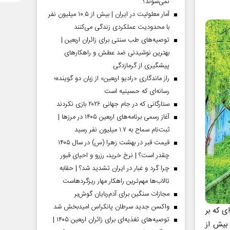
نمی‌شوند؟
آمار معلولیت در ایران | بیش از ۱۰.۵ میلیون نفر
با محدودیت عملکردی زندگی می‌کنند
توصیه‌های طب سنتی برای زائران اربعین |
بهترین نوشیدنی ضد عطش و راهکارهای
پیشگیری از گرمازدگی
راز ماندگاری «رادیو اربعین» از زبان دو گوینده؛
رسانه‌ای که حسینیه است
ستارگانی که در جام جهانی ۲۰۲۶ بازی نکردند
آغاز رسمی برنامه‌های اربعین ۱۴۰۵ در مرز‌ها |
ثبت‌نام سماح به ۱.۷ میلیون نفر رسید
قیمت قبر در بهشت زهرا (س) در سال ۱۴۰۵
چقدر است؟ | نرخ خرید، رزرو و احیای قبور
چرا گرد و غبار در ایران تشدید شد؟ | حقابه
تالاب‌ها مهم‌ترین راهکار مهار ریزگردهاست
مجازات سنگین برای آدم‌ربایان گوش‌بر
واکسن جدید سرطان پانکراس امیدبخش شد
ی که بر
توصیه‌های تغذیه‌ای برای زائران اربعین ۱۴۰۵ |
 بیش از