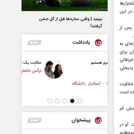
تزار‌ها
 در این
ببینید | وقتی ستاره‌ها قبل از گل جشن
گرفتند!
 پس از
.
یادداشت
ه‌ای به
ان برای
خرافاتی
 هستیم
حکایت یک تاریخ و دو زندگی
بدبختی
نرگس خانعلی‌زاده - روزنامه‌نگار
استادیار دانشگاه
دکتر 
 خلاقیت
رده است
یتش کم
پیشخوان
. او در
ده‌هایم