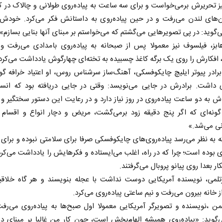
تحریرش برمی‌خواست و برای سه ساعت به ‌پیاده‌روی طولانی و چالاک در کش
ن‌های لندن می‌رفت و در حین ‌پیاده‌روی به داستانش فکر می‌کرد. خودش
ی‌گوید: در پی تصویر‌هایی می‌گشتم که می‌خواستم بر مبنای آنها بنایی بسازم»
ابز، فیلسوف نیز معمولا پس از صبحانه به ‌پیاده‌روی بامدادی می‌رفت و
افکارش را روی یک برگه کاغذ چسبیده به تخته‌ای چهارگوش یادداشت می‌کرد
برادر پیوتر ایلیچ چایکوفسکی، آهنگ‌ساز سرشناس روس، او اعتیاد خرافه گون
وی داشت. برادرش در جایی می‌نویسد: وقتی در جایی دریافته بود که انس
ش به دو ساعت ‌پیاده‌روی در روز نیاز دارد و در رعایت این دستور سختگیر و 
اربعین نماد مقاومت در برابر
همه مدافع حرم
 گونه‌ای که اگر پنج دقیقه زود برمی‌گشت، مریض و دچار انواع و اقسام 
استکبار‌
نی می‌شد.»
رحمت‌الله نوروزی - عضو کمیسیون اجتماعی
دکتر حکیمه سقای بی‌ریا - 
 به نظر می‌رسد ‌پیاده‌روی‌های چایکوفسکی صرفا برای سلامتی نبوده و برای
مجلس
تهران
 بوده است‌؛ چرا که در راه، اغلب می‌ایستاده و فکر‌هایش را یادداشت می‌ک
ار بعدا روی پیانو پروبال می‌گرفتند.
ارتلمی، نویسنده آمریکایی دوست نداشت با عجله بنویسند و هر گاه خلاق
ز خانه بیرون می‌رفت و نیم ساعتی ‌پیاده‌روی می‌کرد.
لمن ،نویسنده و تصویرگر آمریکایی معمولا اول صبح‌ها به ‌پیاده‌روی می‌رفت
گوید: «‌پیاده‌روی همیشه الهام‌بخش است، چون کار من غالبا بر مبنای دی