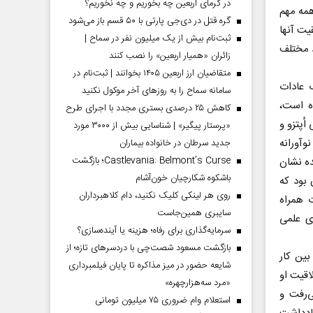
در گرمای اربعین چه بخوریم و چه نخوریم؟
همه مهم
گره قتل در دی‌جی پارتی با ۵۰ قسم باز می‌شود
یت آنها
ثبت‌نام بیش از یک میلیون نفر در سماح |
د مختلف
زائران «همیار اربعین» را نصب کنند
متقاضیان ارز اربعین ۱۴۰۵ بخوانند | ثبت‌نام در
 عادات
سامانه سماح را به روز‌های آخر موکول نکنید
ده است،
کاهش ۲۵ درصدی بستری مجدد با اجرای طرح
اُپتزو و
«پرستار پیگیر» | شناسایی بیش از ۳۰۰۰ مورد
ای نوآورانه
جدید سرطان در خانواده بیماران
Castlevania: Belmont’s Curse؛ بازگشت
ده نشان
باشکوه شکارچیان خون‌آشام
 بود که
روی هر لینکی کلیک نکنید، دام کلاهبرداران
 همراه
سایبری همین‌جاست
ای علمی
سرمایه‌گذاری برای رفاه؛ هزینه یا آینده‌سازی؟
بازگشت مسعود شصت‌چی با دردسر‌های تازه؛ از
بین کار
شایعه حضور در میز مذاکره تا پایان فیلمبرداری
اقیت او
«مرد سه‌هزارچهره»
ی‌رفت و
استعلام وام ضروری ۷۵ میلیون تومانی