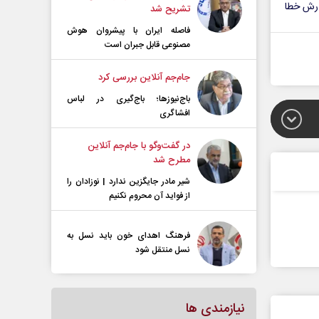
رش خطا
تشریح شد
فاصله ایران با پیشرو‌ان هوش
مصنوعی قابل جبران است
جام‌جم آنلاین بررسی کرد
باج‌نیوزها؛ باج‌گیری در لباس
افشاگری
در گفت‌و‌گو با جام‌جم آنلاین
مطرح شد
شیر مادر جایگزین ندارد | نوزادان را
از فواید آن محروم نکنیم
فرهنگ اهدای خون باید نسل به
نسل منتقل شود
نیازمندی ها