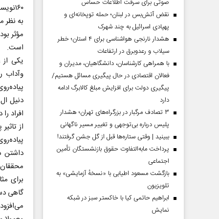
صوتی برای سرقت اطلاعات حساس
۱۶۰نو
نقض آتش‌بس در لبنان؛ حمله توپخانه‌ای و
به نظر م
پهپادی اسرائیل به چند شهرک
مؤثر بود
هشدار نارنجی هواشناسی برای ۴ استان؛ خطر
است.
سیلاب و رعدوبرق در ارتفاعات
یکی از 
با همراهی کارشناسان، دانشگاهیان، مدیران و
وآداب رو
فعالان اقتصادی در حال پیگیری مسائل هستیم/
‌پیاده‌رو
پیگیری دولت برای افزایش مبلغ کالابرگ ادامه
دارد
۳ تصادف مرگبار در بزرگراه‌های تهران؛ هشدار
افراد را
پلیس درباره بی‌توجهی و تغییر مسیر ناگهانی
از تاثیر
ببینید | وقتی ستاره‌ها قبل از گل جشن گرفتند!
‌پیاده‌
پرداخت مابه‌التفاوت حقوق بازنشستگان تأمین
داشتن دف
اجتماعی
محققان د
بازگشت مسعود اطیابی با «نسخهٔ آزمایشی» به
برای مثا
تلویزیون
گاهی دست
ابراهیم حاتمی کیا با خاکستر سبز در شبکه
می‌افزود
نمایش