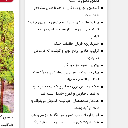
ارتقای معنویت است
قشقاوی: چارچوب کلی تفاهم با عمان مشخص
شده است
پنطیکاستی، کاریزماتیک و جنبش حواریون جدید:
تبارشناسی، باور‌ها و کاربست سیاسی در عصر
ترامپ
خبرنگاران؛ راویان حقیقت جنگ
ترکیب طلایی برنج، لوبیا و گوشت که فراموش
نمی‌شود
بهترین هدیه روز خبرنگار
پیام تسلیت معاون وزیر ارشاد در پی درگذشت
استاد ابوالقاسم قاسم‌زاده
هشدار پلیس برای مسافران شمال؛ مسیر جنوب
به شمال چالوس و تهران–شمال بسته شد
هشدار متخصصان؛ هپاتیت خاموش می‌تواند به
سرطان کبد برسد!
اجازه ایجاد مسیر دوم را در تنگه هرمز نمی‌دهیم
میسن کری
هک شرکت‌های مالی با تماس تلفنی؛ فیشینگ
خلاقیت و