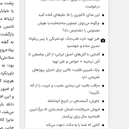
پشت میز 
درخواست
یا خیابا
این غذای لاکچری را ۱۵ دقیقه‌ای آماده کنید
ارتباط م
چگونه می‌توان تصاویر ساخته‌شده با هوش
تامس ‌ه
مصنوعی را تشخیص داد؟
بازگشت، 
طرز تهیه تارت فلپ‌جک توت‌فرنگی با پنیر ریکوتا؛
به گفته 
دسری ساده و خوشمزه
‌پیاده‌ر
آشنایی با آش‌های اصیل ایرانی؛ از آش عباسعلی تا
سلامتی‌ا
ب‌نشینی ترامپ؟
پشت‌پرده تهدیدات کوتاه‏‌مدت و
آش ترخینه + خواص و طرز تهیه
بود؛ به
ادعا‌های خلاف واقع آمریکا
پارک شیرین قابلیت‌ بالایی برای اجرای پروژهای
باورنکرد
تفریحی دارد
لیلگر مسائل سیاسی
عباس سلیمی‌نمین - تحلیلگر مسائل سیاسی
هرچند که
مراقب باشید این بیماری عجیب و غریب را از کنه
او ضروری
نگیرید!
و این افک
خاوران؛ گمشده‌ای در تاریخ کرمانشاه
دانلد ب
فروش خیره‌کننده داستان اسباب‌بازی ۵؛ بزرگ‌ترین
می‌شد، ا
افتتاحیه سال برای پیکسار
مایرا کا
کتابی که شما را به مکث دعوت می‌کند
جایی می‌