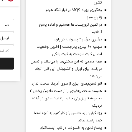
کشور
رهگیری پهپاد MQ9 بر فراز تنگه هرمز
‌زائران سبز
در کمین تروریست‌ها هستیم و آماده پاسخ
قاطعیم
درگیری مرگبار ۲ پسرخاله در پارک
سهمیه ۶۰ لیتری پابرجاست | آخرین وضعیت
اتصال کارت سوخت به کارت بانکی
همه مردمی که این سختی‌ها را می‌بینند و تحمل
می‌کنند، برای ایران و کشورشان این کاررا انجام
می‌دهند
لغو تحریم‌های ایران از سوی آمریکا صحت ندارد
هنرمند منحصر‌به‌فردی را از دست دادیم/ پخش ۲
مجموعه تلویزیونی جدید زنده‌یاد عبدی در آینده
نزدیک
پزشکیان: باید دشمن را وادار کنیم به آنچه امضا
کرده پایبند بماند
پاسخ قانون به خشونت در قاب اینستاگرام