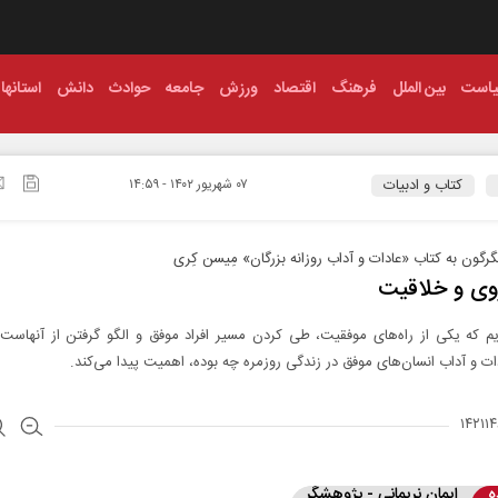
است
بین الملل
فرهنگ
اقتصاد
ورزش
جامعه
حوادث
دانش
استانها
کتاب و ادبیات
۰۷ شهريور ۱۴۰۲ - ۱۴:۵۹
رگون به کتاب «عادات و آداب روزانه بزرگان» مِیسن کِری
روی و خلاقیت
یم که یکی از راه‌های موفقیت، طی کردن مسیر افراد موفق و الگو گرفتن از آنهاست
دات و آداب انسان‌های موفق در زندگی روزمره چه بوده، اهمیت پیدا می‌کند.
ه
ایمان نریمانی - پژوهشگر