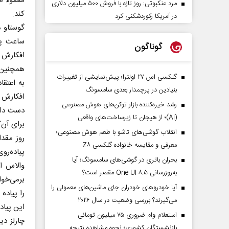
معمولا م
مرد عنکبوتی: روز تازه با فروش ۵۰۰ میلیون دلاری
کند.
در آمریکا رکوردشکنی کرد
گوستاو م
ساعت ‌پی
گوناگون
افکارش د
همچنین، 
گلکسی اس ۲۷ اولترا؛ پیش‌نمایشی از تغییرات
به اعتقا
بنیادین در پرچمدار بعدی سامسونگ
افکارش ر
رشد خیره‌کننده بازار توکن‌های هوش مصنوعی
دست داشت
(AI)؛ از هیجان تا زیرساخت‌های واقعی
برای آن‌
انقلاب گوشی‌های تاشو‌ با طعم هوش مصنوعی؛
روز مقدا
معرفی و مقایسه خانواده گلکسی Z۸
‌پیاده‌ر
بحران باتری در گوشی‌های سامسونگ؛ آیا
به‌روزرسانی One UI ۸.۵ مقصر است؟
برمی‌خوا
آیا خودروهای خودران جای ماشین‌های معمولی را
را پیاده
می‌گیرند؟ بررسی وضعیت در سال ۲۰۲۶
این ‌پیا
استعلام وام ضروری ۷۵ میلیون تومانی
چارلز د
بازنشستگان کشوری؛ نحوه مشاهده نتیجه