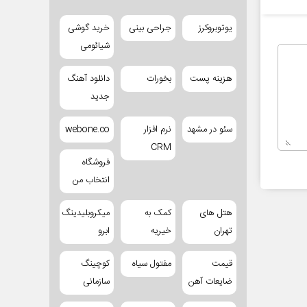
یوتوبروکرز
جراحی بینی
خرید گوشی
شیائومی
هزینه پست
بخورات
دانلود آهنگ
جدید
سئو در مشهد
نرم افزار
webone.co
CRM
فروشگاه
انتخاب من
هتل های
کمک به
میکروبلیدینگ
تهران
خیریه
ابرو
قیمت
مفتول سیاه
کوچینگ
ضایعات آهن
سازمانی