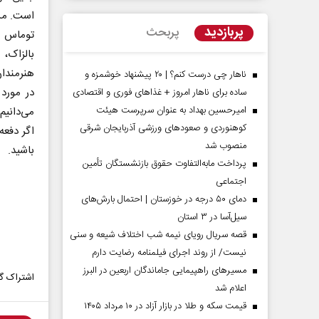
است. من 
پربازدید
پربحث
توماس ما
بالزاک، 
هنرمندان
ناهار چی درست کنم؟ | ۲۰ پیشنهاد خوشمزه و
در مورد 
ساده برای ناهار امروز + غذاهای فوری و اقتصادی
امیرحسین بهداد به عنوان سرپرست هیئت
می‌دانیم
کوهنوردی و صعودهای ورزشی آذربایجان شرقی
اگر دفعه
منصوب شد
باشید.
پرداخت مابه‌التفاوت حقوق بازنشستگان تأمین
اجتماعی
مردادماه
صفحات نخست روزنامه ها‌ی‌سه‌شنبه ۶ مردادماه
صفحات
دمای ۵۰ درجه در خوزستان | احتمال بارش‌های
سیل‌آسا در ۳ استان
قصه سریال رویای نیمه شب اختلاف شیعه و سنی
نیست/ از روند اجرای فیلمنامه رضایت دارم
مسیر‌های راهپیمایی جاماندگان اربعین در البرز
اشتراک گذ
اعلام شد
قیمت سکه و طلا در بازار آزاد در ۱۰ مرداد ۱۴۰۵