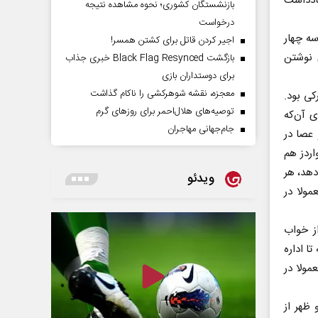
یادداشت
بازنشستگان کشوری؛ نحوه مشاهده نتیجه
درخواست
سه چهار
اجیر کردن قاتل برای کشتن همسر!
ی نوشتن
بازگشت Black Flag Resynced خبری جذاب
برای دوستداران بازی
معجزه، نقشه شوهرکشی را ناکام گذاشت
کی بود.
توصیه‌های هلال‌احمر برای روز‌های گرم
ی آن‌که
جام‌جهانی مهاجران
 عصا در
اردز هم
دهد، هر
ویدئو
مولا در
 شاعرآمریکایی قرن بیستم، بسیار سحر‌خیز بود و معمولا ساعت۶ از خواب
ا اداره
مولا در
ظهر از