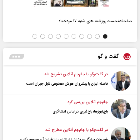
صفحات‌نخست‌روزنامه ها‌ی شنبه ۱۷ مردادماه
گفت و گو
در گفت‌و‌گو با جام‌جم آنلاین تشریح شد
فاصله ایران با پیشرو‌ان هوش مصنوعی قابل جبران است
جام‌جم آنلاین بررسی کرد
باج‌نیوزها؛ باج‌گیری در لباس افشاگری
در گفت‌و‌گو با جام‌جم آنلاین مطرح شد
شیر مادر جایگزین ندارد | نوزادان را از فواید آن محروم نکنیم