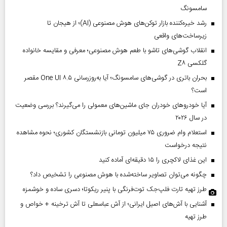
سامسونگ
رشد خیره‌کننده بازار توکن‌های هوش مصنوعی (AI)؛ از هیجان تا
زیرساخت‌های واقعی
انقلاب گوشی‌های تاشو‌ با طعم هوش مصنوعی؛ معرفی و مقایسه خانواده
گلکسی Z۸
بحران باتری در گوشی‌های سامسونگ؛ آیا به‌روزرسانی One UI ۸.۵ مقصر
است؟
آیا خودروهای خودران جای ماشین‌های معمولی را می‌گیرند؟ بررسی وضعیت
در سال ۲۰۲۶
استعلام وام ضروری ۷۵ میلیون تومانی بازنشستگان کشوری؛ نحوه مشاهده
نتیجه درخواست
این غذای لاکچری را ۱۵ دقیقه‌ای آماده کنید
چگونه می‌توان تصاویر ساخته‌شده با هوش مصنوعی را تشخیص داد؟
طرز تهیه تارت فلپ‌جک توت‌فرنگی با پنیر ریکوتا؛ دسری ساده و خوشمزه
آشنایی با آش‌های اصیل ایرانی؛ از آش عباسعلی تا آش ترخینه + خواص و
طرز تهیه