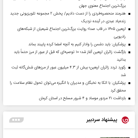
بزرگ‌ترین اجتماع معنوی جهان
هنرمند منحصر‌به‌فردی را از دست دادیم/ پخش ۲ مجموعه تلویزیونی جدید
زنده‌یاد عبدی در آینده نزدیک
اربعین ۱۴۰۵ در قاب صدا؛ روایت بزرگ‌ترین اجتماع شیعیان از شبکه‌های
رادیویی
پزشکیان: باید دشمن را وادار کنیم به آنچه امضا کرده پایبند بماند
بازگشت زائران اربعین آغاز شد؛ ۱۰ توصیه‌ای که قبل از عبور از مرز حتماً باید
بدانید
رکورد تردد زائران اربعین؛ بیش از ۴.۳ میلیون عبور از مرزهای شش‌گانه ثبت
شد
پزشکیان: با اتکا به نخبگان و مدیران با انگیزه می‌توان تحول نظام سلامت را
محقق کرد
بازداشت ۲۱ مزدور موساد و ۴ شرور مسلح در استان کرمان
پیشنهاد سردبیر