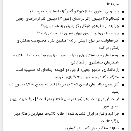
سلیقه‌ها
چرا برخی بیماران بعد از کرونا و آنفلوآنزا ماه‌ها بهبود نمی‌یابند؟
ثبت‌نام ۲.۵ میلیون زائر در سماح | عبور ۱.۷ میلیون نفر از مرز‌های اربعین
چرا بعد از سفرهای طولانی گوارش‌تان به هم می‌ریزد؟
چرا ساختمان‌های ناایمن تهران تعیین تکلیف نمی‌شوند؟
آمار معلولیت در ایران | بیش از ۱۰.۵ میلیون نفر با محدودیت عملکردی
زندگی می‌کنند
توصیه‌های طب سنتی برای زائران اربعین | بهترین نوشیدنی ضد عطش و
راهکارهای پیشگیری از گرمازدگی
راز ماندگاری «رادیو اربعین» از زبان دو گوینده؛ رسانه‌ای که حسینیه است
ستارگانی که در جام جهانی ۲۰۲۶ بازی نکردند
آغاز رسمی برنامه‌های اربعین ۱۴۰۵ در مرز‌ها | ثبت‌نام سماح به ۱.۷ میلیون نفر
رسید
قیمت قبر در بهشت زهرا (س) در سال ۱۴۰۵ چقدر است؟ | نرخ خرید، رزرو و
احیای قبور
چرا گرد و غبار در ایران تشدید شد؟ | حقابه تالاب‌ها مهم‌ترین راهکار مهار
ریزگردهاست
مجازات سنگین برای آدم‌ربایان گوش‌بر