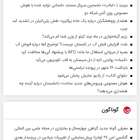
ببینید | «لبالب»؛ نخستین سریال مستند داستانی تولید شده با هوش
مصنوعی روی آنتن شبکه دو
هشدار پژوهشگران درباره یک ماده پرکاربرد؛ نقش پلی‌اتیلن در تشدید کبد
چرب
رژیم گیاه‌خواری در ماه چند کیلو از وزن شما کم می‌کند؟
علت افزایش قبض آب در تابستان چیست؟ توضیح آبفا درباره قبوض آب
بصره از میزبانی استقلال جا ماند؛ AFC با پیشنهاد آبی‌ها مخالفت کرد
«آسباد»؛ روایتی تازه از دل سیستان به قاب تلویزیون می‌آید
بازداشت ۲۸ متهم در پرونده تراستی‌ها
«بلواي کذاب» از رادیو نمایش پخش می‌شود
هوش مصنوعی ویروس‌های جدید ساخت؛ دانشمندان درباره آینده چه
هشداری می‌دهند؟
گوناگون
معرفی گونه جدید گیاهی چهارمحال و بختیاری در مجله علمی بین المللی
گلکسی اس ۲۷ اولترا؛ پیش‌نمایشی از تغییرات بنیادین در پرچمدار بعدی