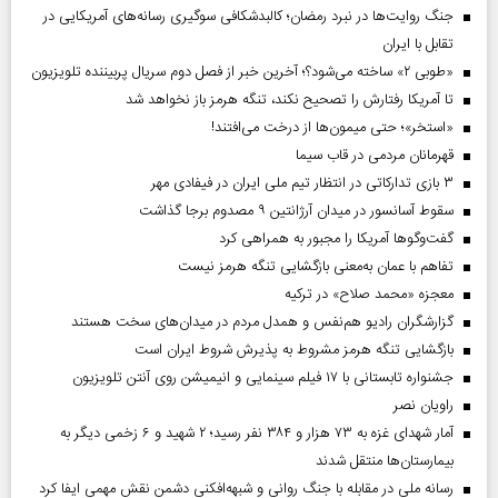
جنگ روایت‌ها در نبرد رمضان؛ کالبدشکافی سوگیری رسانه‌های آمریکایی در
تقابل با ایران
«طوبی ۲» ساخته می‌شود؟؛ آخرین خبر از فصل دوم سریال پربیننده تلویزیون
تا آمریکا رفتارش را تصحیح نکند، تنگه هرمز باز نخواهد شد
«استخر»‌‌؛ حتی میمون‌ها از درخت می‌افتند!
قهرمانان مردمی در قاب سیما
۳ بازی تدارکاتی در انتظار تیم ملی ایران در فیفادی مهر
سقوط آسانسور در میدان آرژانتین ۹ مصدوم برجا گذاشت
گفت‌وگوها آمریکا را مجبور به همراهی کرد
تفاهم با عمان به‌معنی بازگشایی تنگه هرمز نیست
معجزه «محمد صلاح» در ترکیه
گزارشگران رادیو هم‌نفس و همدل مردم در میدان‌های سخت هستند
بازگشایی تنگه هرمز مشروط به پذیرش شروط ایران است
جشنواره تابستانی با ۱۷ فیلم سینمایی و انیمیشن روی آنتن تلویزیون
راویان نصر
آمار شهدای غزه به ۷۳ هزار و ۳۸۴ نفر رسید؛ ۲ شهید و ۶ زخمی دیگر به
بیمارستان‌ها منتقل شدند
رسانه ملی در مقابله با جنگ روانی و شبهه‌افکنی دشمن نقش مهمی ایفا کرد