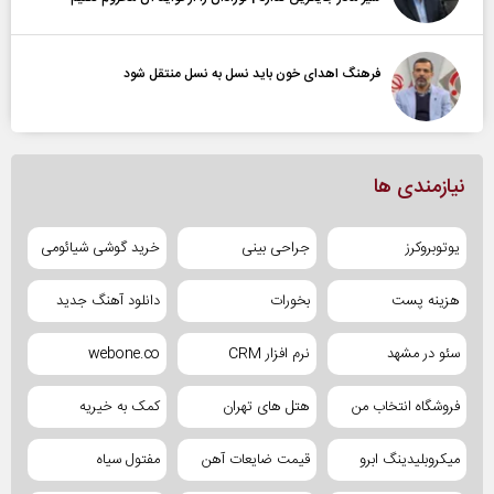
فرهنگ اهدای خون باید نسل به نسل منتقل شود
نیازمندی ها
یوتوبروکرز
جراحی بینی
خرید گوشی شیائومی
هزینه پست
بخورات
دانلود آهنگ جدید
سئو در مشهد
نرم افزار CRM
webone.co
فروشگاه انتخاب من
هتل های تهران
کمک به خیریه
میکروبلیدینگ ابرو
قیمت ضایعات آهن
مفتول سیاه