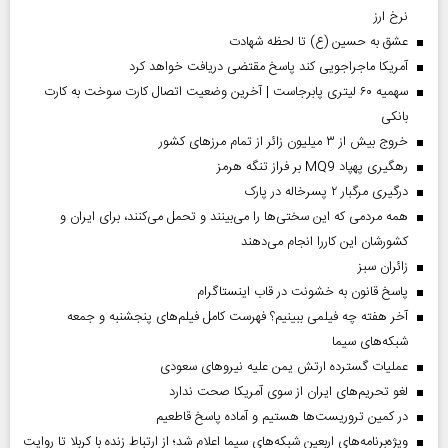
نرخ ارز
عشق به حسین (ع) تا لحظه شهادت
آمریکا ماجراجویی کند پاسخ مقتضی دریافت خواهد کرد
سهمیه ۶۰ لیتری پابرجاست | آخرین وضعیت اتصال کارت سوخت به کارت
بانکی
خروج بیش از ۳ میلیون زائر از تمام مرز‌های کشور
رهگیری پهپاد MQ9 بر فراز تنگه هرمز
درگیری مرگبار ۲ پسرخاله در پارک
همه مردمی که این سختی‌ها را می‌بینند و تحمل می‌کنند، برای ایران و
کشورشان این کاررا انجام می‌دهند
‌زائران سبز
پاسخ قانون به خشونت در قاب اینستاگرام
آخر هفته چه فیلمی ببینیم؟ فهرست کامل فیلم‌های پنجشنبه و جمعه
شبکه‌های سیما
عملیات گسترده ارتش یمن علیه نیروهای سعودی
لغو تحریم‌های ایران از سوی آمریکا صحت ندارد
در کمین تروریست‌ها هستیم و آماده پاسخ قاطعیم
ویژه‌برنامه‌های اربعین شبکه‌های سیما اعلام شد؛ از ارتباط زنده با کربلا تا روایت