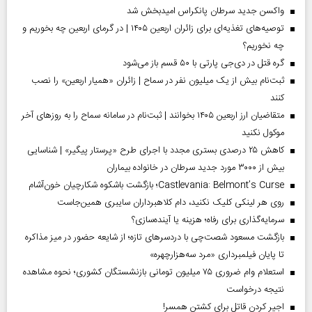
واکسن جدید سرطان پانکراس امیدبخش شد
توصیه‌های تغذیه‌ای برای زائران اربعین ۱۴۰۵ | در گرمای اربعین چه بخوریم و
چه نخوریم؟
گره قتل در دی‌جی پارتی با ۵۰ قسم باز می‌شود
ثبت‌نام بیش از یک میلیون نفر در سماح | زائران «همیار اربعین» را نصب
کنند
متقاضیان ارز اربعین ۱۴۰۵ بخوانند | ثبت‌نام در سامانه سماح را به روز‌های آخر
موکول نکنید
کاهش ۲۵ درصدی بستری مجدد با اجرای طرح «پرستار پیگیر» | شناسایی
بیش از ۳۰۰۰ مورد جدید سرطان در خانواده بیماران
Castlevania: Belmont’s Curse؛ بازگشت باشکوه شکارچیان خون‌آشام
روی هر لینکی کلیک نکنید، دام کلاهبرداران سایبری همین‌جاست
سرمایه‌گذاری برای رفاه؛ هزینه یا آینده‌سازی؟
بازگشت مسعود شصت‌چی با دردسر‌های تازه؛ از شایعه حضور در میز مذاکره
تا پایان فیلمبرداری «مرد سه‌هزارچهره»
استعلام وام ضروری ۷۵ میلیون تومانی بازنشستگان کشوری؛ نحوه مشاهده
نتیجه درخواست
اجیر کردن قاتل برای کشتن همسر!