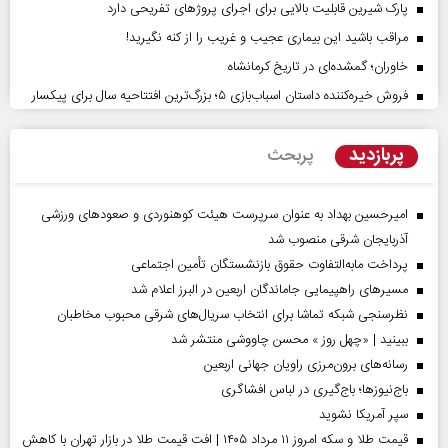
پارک شیرین قابلیت‌ بالایی برای اجرای پروژهای تفریحی دارد
مراقب باشید این بیماری عجیب و غریب را از کنه نگیرید!
خاوران؛ گمشده‌ای در تاریخ کرمانشاه
فروش خیره‌کننده داستان اسباب‌بازی ۵؛ بزرگ‌ترین افتتاحیه سال برای پیکسار
پربازدید
پربحث
امیرحسین بهداد به عنوان سرپرست هیئت کوهنوردی و صعودهای ورزشی
آذربایجان شرقی منصوب شد
پرداخت مابه‌التفاوت حقوق بازنشستگان تأمین اجتماعی
مسیر‌های راهپیمایی جاماندگان اربعین در البرز اعلام شد
نظرسنجی شبکه تماشا برای انتخاب سریال‌های شرقی محبوب مخاطبان
ببینید | «چهل روز » محسن چاووشی منتشر شد
رسانه‌های برون‌مرزی راویان جهانی اربعین
باج‌نیوزها؛ باج‌گیری در لباس افشاگری
سپر آمریکا نشوید
قیمت طلا و سکه امروز ۱۱ مرداد ۱۴۰۵ | افت قیمت طلا در بازار تهران با کاهش