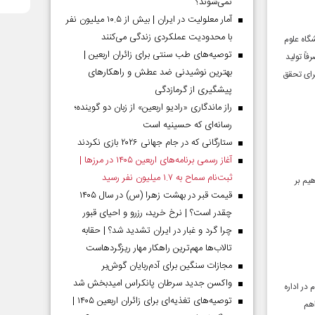
نمی‌شوند؟
آمار معلولیت در ایران | بیش از ۱۰.۵ میلیون نفر
با محدودیت عملکردی زندگی می‌کنند
گاه علوم
توصیه‌های طب سنتی برای زائران اربعین |
اً تولید
بهترین نوشیدنی ضد عطش و راهکارهای
برای تحقق
پیشگیری از گرمازدگی
راز ماندگاری «رادیو اربعین» از زبان دو گوینده؛
رسانه‌ای که حسینیه است
ستارگانی که در جام جهانی ۲۰۲۶ بازی نکردند
آغاز رسمی برنامه‌های اربعین ۱۴۰۵ در مرز‌ها |
ثبت‌نام سماح به ۱.۷ میلیون نفر رسید
یم بر
قیمت قبر در بهشت زهرا (س) در سال ۱۴۰۵
چقدر است؟ | نرخ خرید، رزرو و احیای قبور
چرا گرد و غبار در ایران تشدید شد؟ | حقابه
تالاب‌ها مهم‌ترین راهکار مهار ریزگردهاست
مجازات سنگین برای آدم‌ربایان گوش‌بر
واکسن جدید سرطان پانکراس امیدبخش شد
در اداره
توصیه‌های تغذیه‌ای برای زائران اربعین ۱۴۰۵ |
اهم