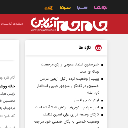
صفحه نخست
تازه ها
خبر ستون اعتماد عمومی و رکن مرجعیت
رسانه‌ای است
گام تازه 
ببینید | وضعیت تردد زائران اربعین در مرز
خسروی در گفتگو با منوچهر حبیبی استاندار
خانه ووشو
کرمانشاه
رئیس هیئت و
اینترنت بی افسار
نخستین خان
امیر سرتیپ اکرمی‌نیا: ارتش کاملا آماده است
برخوردار، ب
کارکنان وظیفه فراری برای تعیین تکلیف
کد خبر: ۱۵۵۹۳۸۰ تاریخ انتشار : ۱۴۰۵/۰۴/۲۵
وضعیت خدمتی به یگان خدمتی خود مراجعه