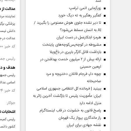
آیت‌الله رد
کنند
زورآزمایی اتمی ترامپ
عدالت از 
کفگیر رهگیر به ته دیگ خورد
نماینده مرد
تا دیر نشده جلوی هوش مصنوعی را بگیرید /
پزشکی برگزا
AI به انسان مسلط می‌شود؟
دانش نیست، 
هرمز؛ ابتکارعمل در دست ایران
عدالت در ج
مشروطه در کوچه‌پس‌کوچه‌های پایتخت
کد خبر: ۱۵۵۹۳۰۰ تاریخ انتشار : ۱۴۰۵/۰۴/۲۴
بازداشت قاتل کارگر باربری در باغ‌ویلا
رئیس جمهور
ارائه بیش از ۲ میلیون خدمت بهداشتی در
اربعین حسینی
هدف و دغ
چوبه دار، فرجام قاتلان دختربچه و مرد
رئیس جمهور 
صاحبخانه
اساس عدالت
ببینید | فرمانده کل انتظامی جمهوری اسلامی
کد خبر: ۱۵۳۸۲۷۴ تاریخ انتشار : ۱۴۰۴/۱۰/۲۱
ایران­: مأموریت پلیس تا بازگشت آخرین زائر به
جوکار:
منزل ادامه دارد
پاسخ قانون به خشونت در قاب اینستاگرام
انتخابات 
راز ماندگاری پرواز یک قهرمان
رئیس کمیسی
نقشه جهادی برای ایران
کشور دانست 