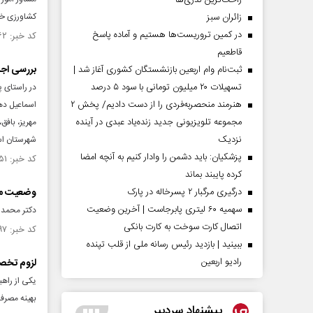
راحت‌ترین نذری‌ها
‌زائران سبز
کشاورزی خبر
در کمین تروریست‌ها هستیم و آماده پاسخ
کد خبر: ۱۵۲۵۲۶۲ تاریخ انتشار : ۱۴۰۴/۰۸/۰۸
قاطعیم
بررسی اج
ثبت‌نام وام اربعین بازنشستگان کشوری آغاز شد |
تسهیلات ۲۰ میلیون تومانی با سود ۵ درصد
در راستای 
هنرمند منحصر‌به‌فردی را از دست دادیم/ پخش ۲
اسماعیل ده
مجموعه تلویزیونی جدید زنده‌یاد عبدی در آینده
مهریز، بافق
نزدیک
شهرستان است
پزشکیان: باید دشمن را وادار کنیم به آنچه امضا
کد خبر: ۱۵۲۴۰۵۱ تاریخ انتشار : ۱۴۰۴/۰۷/۳۰
کرده پایبند بماند
درگیری مرگبار ۲ پسرخاله در پارک
وضعیت مسئ
سهمیه ۶۰ لیتری پابرجاست | آخرین وضعیت
دکتر محمدصا
اتصال کارت سوخت به کارت بانکی
کد خبر: ۱۵۲۳۲۹۷ تاریخ انتشار : ۱۴۰۴/۰۷/۲۶
ببینید | بازدید رئیس رسانه ملی از قلب تپنده
رادیو اربعین
لزوم تخصی
یکی از راهب
بهینه مصرف 
پیشنهاد سردبیر