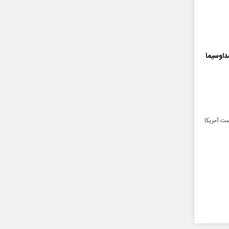
داوسیما
ست آمریکا