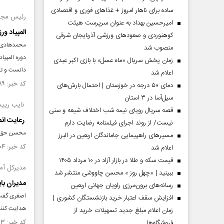
ساده برای ناهار امروز + غذاهای فوری و اقتصادی
رئیس مجمو
امیرحسین بهداد به عنوان سرپرست هیئت
المپیاد و
کوهنوردی و صعودهای ورزشی آذربایجان شرقی
محمدهادی آ
منصوب شد
دوره المپیا
زمان پخش سریال «ماه عسل» با بازی اکبر عبدی
دانست و تأک
اعلام شد
کد خبر: ۱۵۳۲۳۸۹ تاریخ انتشار : ۱۴۰۴/۰۹/۱۸
دمای ۵۰ درجه در خوزستان | احتمال بارش‌های
سیل‌آسا در ۳ استان
نایب رییس
قصه سریال رویای نیمه شب اختلاف شیعه و سنی
رعایت انص
نیست/ از روند اجرای فیلمنامه رضایت دارم
محسن حق شن
مسیر‌های راهپیمایی جاماندگان اربعین در البرز
کد خبر: ۱۵۳۱۴۰۴ تاریخ انتشار : ۱۴۰۴/۰۹/۱۲
اعلام شد
قیمت سکه و طلا در بازار آزاد در ۱۰ مرداد ۱۴۰۵
مدیرکل آم
ببینید | «چهل روز » محسن چاووشی منتشر شد
مدیران با
رسانه‌های برون‌مرزی راویان جهانی اربعین
اصغری گفت:
افزایش سقف اعتبار خرید بازنشستگان کشوری |
هدایت کنند
زمان اعلام مبلغ جدید تسهیلات خرید از
کد خبر: ۱۵۲۹۹۵۳ تاریخ انتشار : ۱۴۰۴/۰۹/۰۵
فروشگاه‌ها