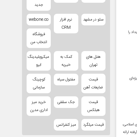
جدید
سئو در مشهد
نرم افزار
webone.co
CRM
اد را
فروشگاه
انتخاب من
هتل های
کمک به
میکروبلیدینگ
تهران
خیریه
ابرو
ه‌ای
قیمت
مفتول سیاه
کوچینگ
ضایعات آهن
سازمانی
قیمت
جک سقفی
خرید میز
هبلکس
اداری مدرن
از مجلس شورای اسلامی،
قیمت میلگرد
میز کنفرانس
گرفته ارائه