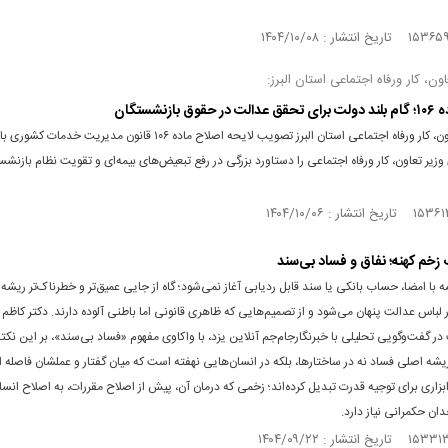
ون، کار ورفاه اجتماعی استان البرز:
ق بازنشستگان
مدیرکل تعاون، کار ورفاه اجتماعی استان البرز تصویب لایحه اصلاح ماده ۱۰۶ قانون مدیریت خدمات کشوری با
وزیر تعاون، کار ورفاه اجتماعی را دستاورد بزرگی در رفع تبعیض‌های بیمه‌ای و تقویت نظام بازنش
زخم کهنه؛ نفاق و فساد بی‌سند
با امضا، حساب بانکی یا سند قابل ردیابی آغاز نمی‌شود؛ گاه از جایی عمیق‌تر و خطرناک‌تر ریشه م
 لباس عدالت پنهان می‌شود و از تصمیم‌هایی که ظاهری قانونی اما باطنی آلوده دارند. دکتر کاظم
ر گفت‌وگویی تحلیلی با خبرنگارجام‌جم آنلاین یزد، با واکاوی مفهوم «فساد بی‌سند»، بر این نکته
یشه اصلی فساد نه در ساختارها، بلکه در انسان‌هایی نهفته است که میان گفتار و عملشان فاصله اف
 ابزاری برای توجیه قدرت تبدیل کرده‌اند؛ زخمی که درمان آن، پیش از اصلاح مقررات، به اصلاح انسا
ان حکمرانی نیاز دارد.