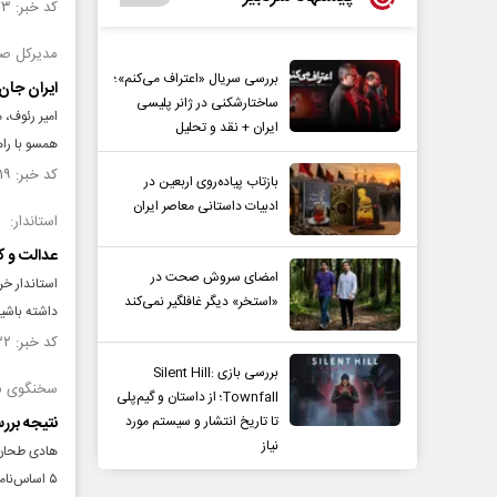
کد خبر: ۱۵۲۱۴۷۳ تاریخ انتشار : ۱۴۰۴/۰۷/۱۴
مدیرکل صد
بررسی سریال «اعتراف می‌کنم»؛
ایران جان
ساختارشکنی در ژانر پلیسی
امیر رئوف،
ایران + نقد و تحلیل
همسو با را
کد خبر: ۱۵۲۱۲۱۹ تاریخ انتشار : ۱۴۰۴/۰۷/۱۳
بازتاب پیاده‌روی اربعین در
ادبیات داستانی معاصر ایران
استاندار:
عدالت و ک
امضای سروش صحت در
استاندار خر
«استخر» دیگر غافلگیر نمی‌کند
داشته باشیم
کد خبر: ۱۵۱۹۴۳۲ تاریخ انتشار : ۱۴۰۴/۰۷/۰۱
بررسی بازی Silent Hill:
سخنگوی شو
Townfall؛ از داستان و گیم‌پلی
تا تاریخ انتشار و سیستم مورد
نتیجه بررسی ۶ طرح و لایحه مجلس، ۵ اساس‌نامه دولت و ۳۲ استعل
نیاز