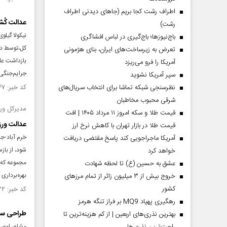
اطراف رشت کجا بریم (جاهای دیدنی اطراف
عدالت‌ کُ
رشت)
نیکولا گیلو
باج‌نیوزها؛ باج‌گیری در لباس افشاگری
کل،توسط دو
تعرض به زیرساخت‌های ایران، بنای هژمونی
بازداشت علی
آمریکا را فرو می‌ریزد
جرایم‌جنگی 
سپر آمریکا نشوید
نظرسنجی شبکه تماشا برای انتخاب سریال‌های
کد خبر: ۱۵۲۹۵۴۷ تاریخ انتشار : ۱۴۰۴/۰۹/۰۲
شرقی محبوب مخاطبان
مدیرکل ور
قیمت طلا و سکه امروز ۱۱ مرداد ۱۴۰۵ | افت
عدالت ورز
قیمت طلا در بازار تهران با کاهش نرخ ارز
خرم آباد-جا
آمریکا ماجراجویی کند پاسخ مقتضی دریافت
شود، از باز
خواهد کرد
مجموعه که ر
عشق به حسین (ع) تا لحظه شهادت
بهره‌برداری
خروج بیش از ۳ میلیون زائر از تمام مرز‌های
کشور
کد خبر: ۱۵۲۹۲۲۲ تاریخ انتشار : ۱۴۰۴/۰۹/۰۱
رهگیری پهپاد MQ9 بر فراز تنگه هرمز
طراحی سام
بهترین نذری‌های اربعین | از کم هزینه‌ترین تا
مشاور امور