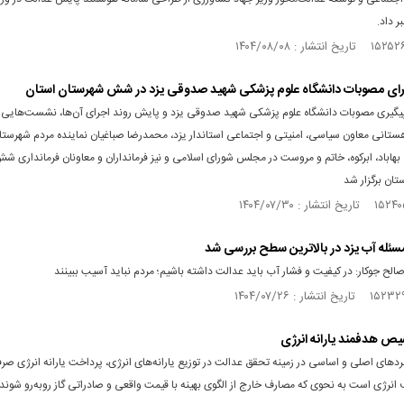
 داد.
رای مصوبات دانشگاه علوم پزشکی شهید صدوقی یزد در شش شهرستان استان
پیگیری مصوبات دانشگاه علوم پزشکی شهید صدوقی یزد و پایش روند اجرای آن‌ها، نشست‌هایی 
ستانی معاون سیاسی، امنیتی و اجتماعی استاندار یزد، محمدرضا صباغیان نماینده مردم شهرستا
، بهاباد، ابرکوه، خاتم و مروست در مجلس شورای اسلامی و نیز فرمانداران و معاونان فرمانداری ش
ان برگزار شد
له آب یزد در بالاترین سطح بررسی شد
لح جوکار: در کیفیت و فشار آب باید عدالت داشته باشیم؛ مردم نباید آسیب ببینند
ص هدفمند یارانه انرژی
ردهای اصلی و اساسی در زمینه تحقق عدالت در توزیع یارانه‌های انرژی، پرداخت یارانه انرژی صرفا
انرژی است به نحوی که مصارف خارج از الگوی بهینه با قیمت واقعی و صادراتی گاز روبه‌رو شوند.