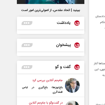
ببینید | اتحاد مقدس، از اصولی‌ترین امور است
،دادستان
یادداشت
حکام
پیشخوان
تاها آغاز
گفت و گو
جهی، این
به
جام‌جم آنلاین بررسی کرد
باج‌نیوزها؛ باج‌گیری در لباس
افشاگری
در گفت‌و‌گو با جام‌جم آنلاین
رت جهاد