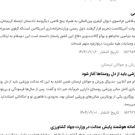
شی
ی،قاضی فرانسوی دیوان کیفری بین‌المللی به همراه پنج قاضی دیگروسه دادستان ازجمله کریم‌خان
لت آمریکاتحت تحریم قرار گرفتند.دلیل رسمی وزارت‌خزانه‌داری آمریکااین است‌که گیلوی صدورا
ه بنیامین نتانیاهو و یوآو گالانت،وزیر دفاع این کشور رامجاز دانسته است.این دومقام به ارتکاب
وجنایات علیه بشریت درنوارغزه متهم شده‌اند.
زش و جوانان لرستان:
شی باید از دل روستاها آغاز شود
م جم آنلاین- مدیرکل ورزش و جوانان لرستان ضمن اشاره به این که عدالت ورزشی باید از دل روس
سازی کامل سالن ورزشی روستای دارایی خرم‌آباد خبر داد و گفت: پس از سال‌ها فرسودگی و بی‌تو
وزگاری یکی از پویاترین سالن‌های ورزشی استان بود، به‌زودی با ظاهری نو و امکاناتی استاندارد 
 می‌رسد.
انه هوشمند پایش عدالت در وزارت جهاد کشاورزی
 اجتماعی و توسعه عدالت‌محور وزیر جهاد کشاورزی از طراحی سامانه هوشمند پایش عدالت در وزا