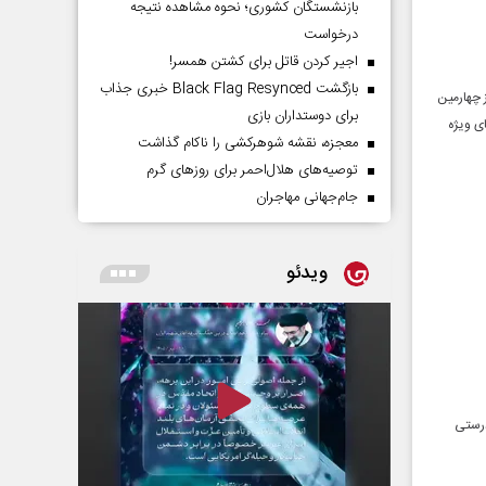
بازنشستگان کشوری؛ نحوه مشاهده نتیجه
درخواست
اجیر کردن قاتل برای کشتن همسر!
بازگشت Black Flag Resynced خبری جذاب
 چهارمین
برای دوستداران بازی
ای ویژه
معجزه، نقشه شوهرکشی را ناکام گذاشت
توصیه‌های هلال‌احمر برای روز‌های گرم
جام‌جهانی مهاجران
ویدئو
درستی