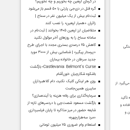
در گرمای اربعین چه بخوریم و چه نخوریم؟
گره قتل در دی‌جی پارتی با ۵۰ قسم باز می‌شود
ثبت‌نام بیش از یک میلیون نفر در سماح |
زائران «همیار اربعین» را نصب کنند
متقاضیان ارز اربعین ۱۴۰۵ بخوانند | ثبت‌نام در
سامانه سماح را به روز‌های آخر موکول نکنید
کاهش ۲۵ درصدی بستری مجدد با اجرای طرح
ستگی
«پرستار پیگیر» | شناسایی بیش از ۳۰۰۰ مورد
جدید سرطان در خانواده بیماران
Castlevania: Belmont’s Curse؛ بازگشت
باشکوه شکارچیان خون‌آشام
روی هر لینکی کلیک نکنید، دام کلاهبرداران
ی‌گیرد: از
سایبری همین‌جاست
سرمایه‌گذاری برای رفاه؛ هزینه یا آینده‌سازی؟
 تأکید
بازگشت مسعود شصت‌چی با دردسر‌های تازه؛ از
تاده و
شایعه حضور در میز مذاکره تا پایان فیلمبرداری
ن و
«مرد سه‌هزارچهره»
استعلام وام ضروری ۷۵ میلیون تومانی