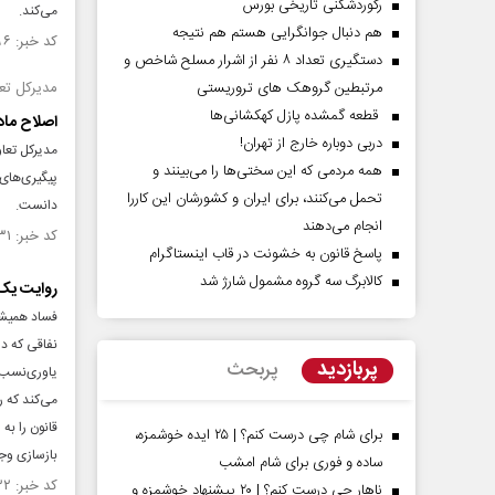
رکوردشکنی تاریخی بورس
می‌کند.
هم دنبال جوانگرایی هستم هم نتیجه
کد خبر: ۱۵۳۶۵۹۶ تاریخ انتشار : ۱۴۰۴/۱۰/۰۸
دستگیری تعداد ۸ نفر از اشرار مسلح شاخص و
مرتبطین گروهک های تروریستی
مدیرکل تعا
قطعه گمشده پازل کهکشانی‌ها
اصلاح ماده ۱۰۶؛ گام بلند دولت برای تحقق عدالت در حقو
دربی دوباره خارج از تهران!
همه مردمی که این سختی‌ها را می‌بینند و
پیگیری‌های 
تحمل می‌کنند، برای ایران و کشورشان این کاررا
دانست.
انجام می‌دهند
کد خبر: ۱۵۳۶۱۳۱ تاریخ انتشار : ۱۴۰۴/۱۰/۰۶
پاسخ قانون به خشونت در قاب اینستاگرام
کالابرگ سه گروه مشمول شارژ شد
روایت یک 
فساد همیشه 
نفاقی که در
پربازدید
پربحث
یاوری‌نسب د
می‌کند که ر
قانون را به
برای شام چی درست کنم؟ | ۲۵ ایده خوشمزه،
بازسازی وجد
ساده و فوری برای شام امشب
کد خبر: ۱۵۳۳۱۳۲ تاریخ انتشار : ۱۴۰۴/۰۹/۲۲
ناهار چی درست کنم؟ | ۲۰ پیشنهاد خوشمزه و