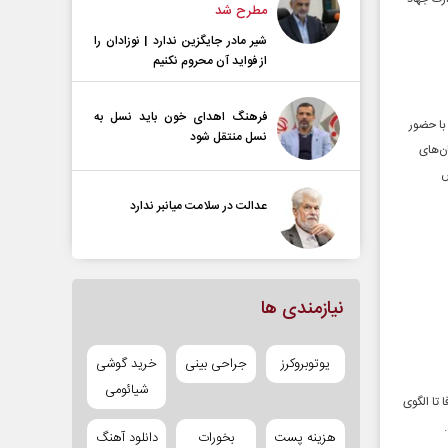
مطرح شد
شیر مادر جایگزین ندارد | نوزادان را
از فواید آن محروم نکنیم
فرهنگ اهدای خون باید نسل به
با حضور
نسل منتقل شود
ن‌های
ش
عدالت در سلامت میانبر ندارد
نیازمندی ها
یوتوبروکرز
جراحی بینی
خرید گوشی
شیائومی
 تا الگوی
هزینه پست
بخورات
دانلود آهنگ