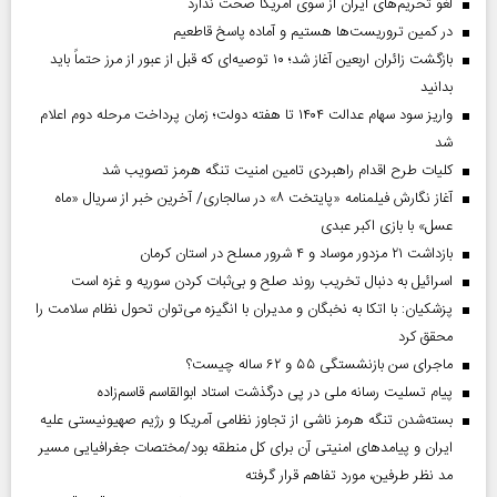
لغو تحریم‌های ایران از سوی آمریکا صحت ندارد
در کمین تروریست‌ها هستیم و آماده پاسخ قاطعیم
بازگشت زائران اربعین آغاز شد؛ ۱۰ توصیه‌ای که قبل از عبور از مرز حتماً باید
بدانید
واریز سود سهام عدالت ۱۴۰۴ تا هفته دولت؛ زمان پرداخت مرحله دوم اعلام
شد
کلیات طرح اقدام راهبردی تامین امنیت تنگه هرمز تصویب شد
آغاز نگارش فیلمنامه «پایتخت ۸» در سالجاری/ آخرین خبر از سریال «ماه
عسل» با بازی اکبر عبدی
بازداشت ۲۱ مزدور موساد و ۴ شرور مسلح در استان کرمان
اسرائیل به دنبال تخریب روند صلح و بی‌ثبات کردن سوریه و غزه است
پزشکیان: با اتکا به نخبگان و مدیران با انگیزه می‌توان تحول نظام سلامت را
محقق کرد
ماجرای سن بازنشستگی ۵۵ و ۶۲ ساله چیست؟
پیام تسلیت رسانه ملی در پی درگذشت استاد ابوالقاسم قاسم‌زاده
بسته‌شدن تنگه هرمز ناشی از تجاوز نظامی آمریکا و رژیم صهیونیستی علیه
ایران و پیامد‌های امنیتی آن برای کل منطقه بود/مختصات جغرافیایی مسیر
مد نظر طرفین، مورد تفاهم قرار گرفته