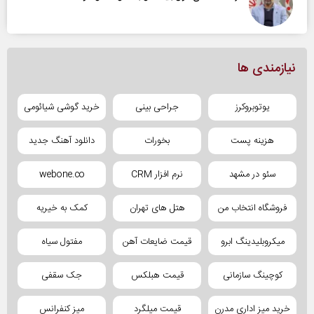
نیازمندی ها
یوتوبروکرز
جراحی بینی
خرید گوشی شیائومی
هزینه پست
بخورات
دانلود آهنگ جدید
سئو در مشهد
نرم افزار CRM
webone.co
فروشگاه انتخاب من
هتل های تهران
کمک به خیریه
میکروبلیدینگ ابرو
قیمت ضایعات آهن
مفتول سیاه
کوچینگ سازمانی
قیمت هبلکس
جک سقفی
خرید میز اداری مدرن
قیمت میلگرد
میز کنفرانس