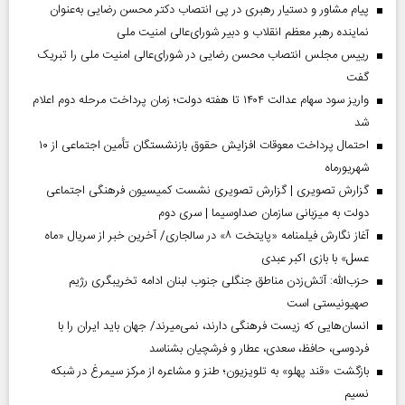
پیام مشاور و دستیار رهبری در پی انتصاب دکتر محسن رضایی به‌عنوان
نماینده رهبر معظم انقلاب و دبیر شورای‌عالی امنیت ملی
رییس مجلس انتصاب محسن رضایی در شورای‌عالی امنیت ملی را تبریک
گفت
واریز سود سهام عدالت ۱۴۰۴ تا هفته دولت؛ زمان پرداخت مرحله دوم اعلام
شد
احتمال پرداخت معوقات افزایش حقوق بازنشستگان تأمین اجتماعی از ۱۰
شهریورماه
گزارش تصویری | گزارش تصویری نشست کمیسیون فرهنگی اجتماعی
دولت به میزبانی سازمان صداوسیما | سری دوم
آغاز نگارش فیلمنامه «پایتخت ۸» در سالجاری/ آخرین خبر از سریال «ماه
عسل» با بازی اکبر عبدی
حزب‌الله: آتش‌زدن مناطق جنگلی جنوب لبنان ادامه تخریبگری رژیم
صهیونیستی است
انسان‌هایی که زیست فرهنگی دارند، نمی‌میرند/ جهان باید ایران را با
فردوسی، حافظ، سعدی، عطار و فرشچیان بشناسد
بازگشت «قند پهلو» به تلویزیون؛ طنز و مشاعره از مرکز سیمرغ در شبکه
نسیم