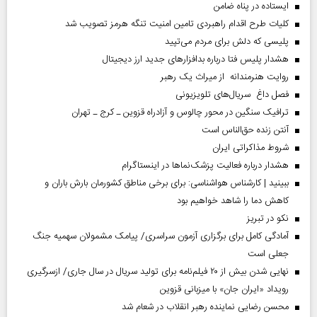
ایستاده در پناه ضامن
کلیات طرح اقدام راهبردی تامین امنیت تنگه هرمز تصویب شد
پلیسی که دلش برای مردم می‌تپید
هشدار پلیس فتا درباره بدافزار‌های جدید ارز دیجیتال
روایت هنرمندانه از میراث یک رهبر
فصل داغ سریال‌های تلویزیونی
ترافیک سنگین در محور چالوس و آزادراه قزوین ـ کرج ـ تهران
آنتن زنده حق‌الناس است
شروط مذاکراتی ایران
هشدار درباره فعالیت پزشک‌نما‌ها در اینستاگرام
ببینید | کارشناس هواشناسی: برای برخی مناطق کشورمان بارش باران و
کاهش دما را شاهد خواهیم بود
نکو در تبریز
آمادگی کامل برای برگزاری آزمون سراسری/ پیامک مشمولان سهمیه جنگ
جعلی است
نهایی شدن بیش از ۲۰ فیلم‌نامه برای تولید سریال در سال جاری/ ازسرگیری
رویداد «ایران جان» با میزبانی قزوین
محسن رضایی نماینده رهبر انقلاب در شعام شد