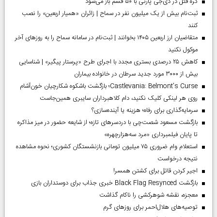
گره قتل در دی‌جی پارتی با ۵۰ قسم باز می‌شود
ثبت‌نام بیش از یک میلیون نفر در سماح | زائران «همیار اربعین» را نصب
کنند
متقاضیان ارز اربعین ۱۴۰۵ بخوانند | ثبت‌نام در سامانه سماح را به روز‌های آخر
موکول نکنید
کاهش ۲۵ درصدی بستری مجدد با اجرای طرح «پرستار پیگیر» | شناسایی
بیش از ۳۰۰۰ مورد جدید سرطان در خانواده بیماران
Castlevania: Belmont’s Curse؛ بازگشت باشکوه شکارچیان خون‌آشام
روی هر لینکی کلیک نکنید، دام کلاهبرداران سایبری همین‌جاست
سرمایه‌گذاری برای رفاه؛ هزینه یا آینده‌سازی؟
بازگشت مسعود شصت‌چی با دردسر‌های تازه؛ از شایعه حضور در میز مذاکره
تا پایان فیلمبرداری «مرد سه‌هزارچهره»
استعلام وام ضروری ۷۵ میلیون تومانی بازنشستگان کشوری؛ نحوه مشاهده
نتیجه درخواست
اجیر کردن قاتل برای کشتن همسر!
بازگشت Black Flag Resynced خبری جذاب برای دوستداران بازی
معجزه، نقشه شوهرکشی را ناکام گذاشت
توصیه‌های هلال‌احمر برای روز‌های گرم