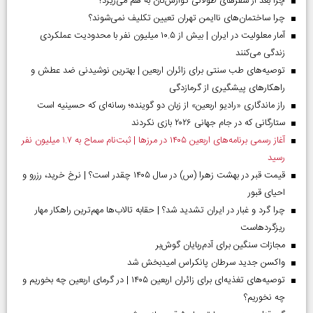
چرا بعد از سفرهای طولانی گوارش‌تان به هم می‌ریزد؟
چرا ساختمان‌های ناایمن تهران تعیین تکلیف نمی‌شوند؟
آمار معلولیت در ایران | بیش از ۱۰.۵ میلیون نفر با محدودیت عملکردی
زندگی می‌کنند
توصیه‌های طب سنتی برای زائران اربعین | بهترین نوشیدنی ضد عطش و
راهکارهای پیشگیری از گرمازدگی
راز ماندگاری «رادیو اربعین» از زبان دو گوینده؛ رسانه‌ای که حسینیه است
ستارگانی که در جام جهانی ۲۰۲۶ بازی نکردند
آغاز رسمی برنامه‌های اربعین ۱۴۰۵ در مرز‌ها | ثبت‌نام سماح به ۱.۷ میلیون نفر
رسید
قیمت قبر در بهشت زهرا (س) در سال ۱۴۰۵ چقدر است؟ | نرخ خرید، رزرو و
احیای قبور
چرا گرد و غبار در ایران تشدید شد؟ | حقابه تالاب‌ها مهم‌ترین راهکار مهار
ریزگردهاست
مجازات سنگین برای آدم‌ربایان گوش‌بر
واکسن جدید سرطان پانکراس امیدبخش شد
توصیه‌های تغذیه‌ای برای زائران اربعین ۱۴۰۵ | در گرمای اربعین چه بخوریم و
چه نخوریم؟