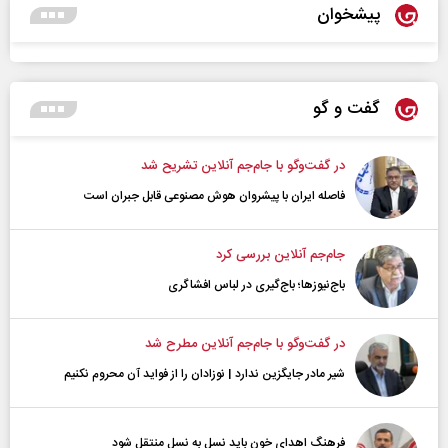
پیشخوان
گفت و گو
در گفت‌و‌گو با جام‌جم آنلاین تشریح شد
فاصله ایران با پیشرو‌ان هوش مصنوعی قابل جبران است
جام‌جم آنلاین بررسی کرد
باج‌نیوزها؛ باج‌گیری در لباس افشاگری
در گفت‌و‌گو با جام‌جم آنلاین مطرح شد
شیر مادر جایگزین ندارد | نوزادان را از فواید آن محروم نکنیم
فرهنگ اهدای خون باید نسل به نسل منتقل شود