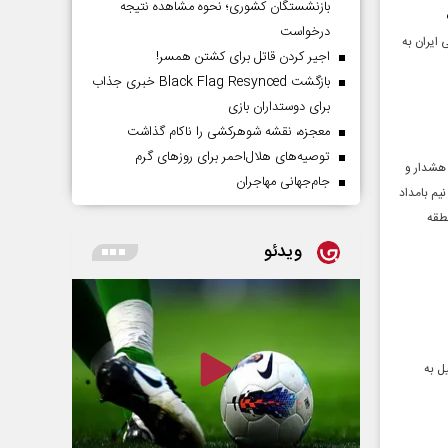
بازنشستگان کشوری؛ نحوه مشاهده نتیجه
درخواست
 ایران به
اجیر کردن قاتل برای کشتن همسر!
بازگشت Black Flag Resynced خبری جذاب
برای دوستداران بازی
معجزه، نقشه شوهرکشی را ناکام گذاشت
توصیه‌های هلال‌احمر برای روز‌های گرم
 هشدار و
جام‌جهانی مهاجران
یم بامداد
نطقه
ویدئو
ل به