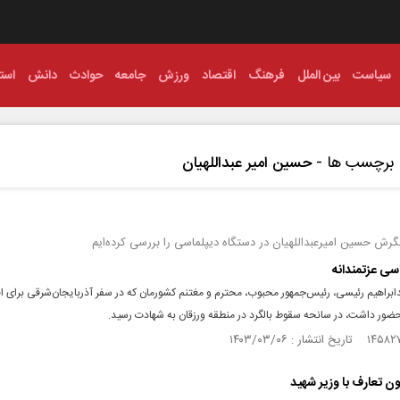
سیاست
بین الملل
فرهنگ
اقتصاد
ورزش
جامعه
حوادث
دانش
استا
برچسب ها -
حسین امیر عبداللهیان
گرش حسین امیرعبداللهیان در دستگاه دیپلماسی را بررسی کرده‌ایم
اسی عزتمندانه
دابراهیم رئیسی، رئیس‌جمهور محبوب، محترم و مغتنم کشورمان که در سفر آذربایجان‌شرقی برای ا
حضور داشت، در سانحه سقوط بالگرد در منطقه ورزقان به شهادت رسید.
دون تعارف با وزیر شهید