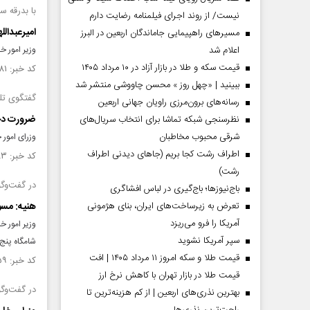
با بدرقه س
نیست/ از روند اجرای فیلمنامه رضایت دارم
امیرعبدال
مسیر‌های راهپیمایی جاماندگان اربعین در البرز
اعلام شد
وزیر امور خ
قیمت سکه و طلا در بازار آزاد در ۱۰ مرداد ۱۴۰۵
کد خبر: ۱۴۵۱۲۸۱ تاریخ انتشار : ۱۴۰۳/۰۱/۱۹
ببینید | «چهل روز » محسن چاووشی منتشر شد
گفتگوی تلف
رسانه‌های برون‌مرزی راویان جهانی اربعین
ضرورت دخا
نظرسنجی شبکه تماشا برای انتخاب سریال‌های
شرقی محبوب مخاطبان
وزرای امور
اطراف رشت کجا بریم (جاهای دیدنی اطراف
کد خبر: ۱۴۵۰۰۸۳ تاریخ انتشار : ۱۴۰۳/۰۱/۰۵
رشت)
در گفت‌وگو
باج‌نیوزها؛ باج‌گیری در لباس افشاگری
تعرض به زیرساخت‌های ایران، بنای هژمونی
هنیه: مسو
آمریکا را فرو می‌ریزد
وزیر امور 
سپر آمریکا نشوید
شامگاه پنج‌
قیمت طلا و سکه امروز ۱۱ مرداد ۱۴۰۵ | افت
کد خبر: ۱۴۴۹۹۵۹ تاریخ انتشار : ۱۴۰۳/۰۱/۰۳
قیمت طلا در بازار تهران با کاهش نرخ ارز
در گفت‌وگ
بهترین نذری‌های اربعین | از کم هزینه‌ترین تا