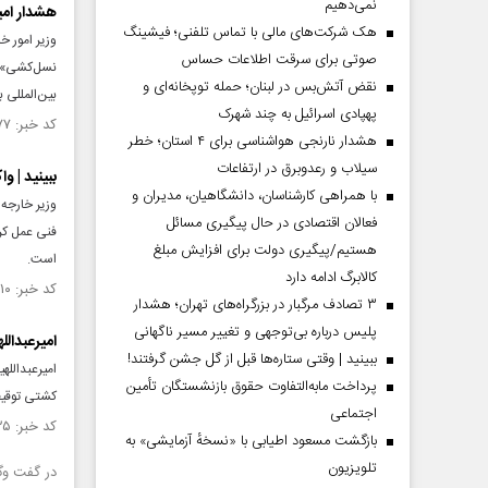
نمی‌دهیم
هشدار امی
هک شرکت‌های مالی با تماس تلفنی؛ فیشینگ
وزیر امور خ
صوتی برای سرقت اطلاعات حساس
نسل‌کشی» با
نقض آتش‌بس در لبنان؛ حمله توپخانه‌ای و
بین‌المللی 
پهپادی اسرائیل به چند شهرک
کد خبر: ۱۴۵۵۸۷۷ تاریخ انتشار : ۱۴۰۳/۰۲/۲۰
هشدار نارنجی هواشناسی برای ۴ استان؛ خطر
سیلاب و رعدوبرق در ارتفاعات
ببینید | 
با همراهی کارشناسان، دانشگاهیان، مدیران و
وزیر خارجه 
فعالان اقتصادی در حال پیگیری مسائل
فنی عمل کر
هستیم/پیگیری دولت برای افزایش مبلغ
است.
کالابرگ ادامه دارد
کد خبر: ۱۴۵۵۷۱۰ تاریخ انتشار : ۱۴۰۳/۰۲/۱۹
۳ تصادف مرگبار در بزرگراه‌های تهران؛ هشدار
پلیس درباره بی‌توجهی و تغییر مسیر ناگهانی
امیرعبدالل
ببینید | وقتی ستاره‌ها قبل از گل جشن گرفتند!
امیرعبدالله
پرداخت مابه‌التفاوت حقوق بازنشستگان تأمین
کشتی توقیف‌
اجتماعی
کد خبر: ۱۴۵۵۰۲۵ تاریخ انتشار : ۱۴۰۳/۰۲/۱۳
بازگشت مسعود اطیابی با «نسخهٔ آزمایشی» به
تلویزیون
در گفت وگو