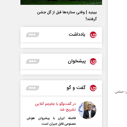
ببینید | وقتی ستاره‌ها قبل از گل جشن
گرفتند!
یادداشت
پیشخوان
گفت و گو
ن- حماس
در گفت‌و‌گو با جام‌جم آنلاین
تشریح شد
فاصله ایران با پیشرو‌ان هوش
مصنوعی قابل جبران است