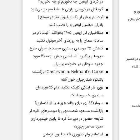
در گرمای اربعین چه بخوریم و چه نخوریم؟
گره قتل در دی‌جی پارتی با ۵۰ قسم باز می‌شود
ر و
ثبت‌نام بیش از یک میلیون نفر در سماح |
لاش‌های
زائران «همیار اربعین» را نصب کنند
متقاضیان ارز اربعین ۱۴۰۵ بخوانند | ثبت‌نام در
سامانه سماح را به روز‌های آخر موکول نکنید
کاهش ۲۵ درصدی بستری مجدد با اجرای طرح
«پرستار پیگیر» | شناسایی بیش از ۳۰۰۰ مورد
 در مسیر
جدید سرطان در خانواده بیماران
 شده
Castlevania: Belmont’s Curse؛ بازگشت
باشکوه شکارچیان خون‌آشام
روی هر لینکی کلیک نکنید، دام کلاهبرداران
سایبری همین‌جاست
سرمایه‌گذاری برای رفاه؛ هزینه یا آینده‌سازی؟
 خدمه
بازگشت مسعود شصت‌چی با دردسر‌های تازه؛ از
شایعه حضور در میز مذاکره تا پایان فیلمبرداری
«مرد سه‌هزارچهره»
استعلام وام ضروری ۷۵ میلیون تومانی