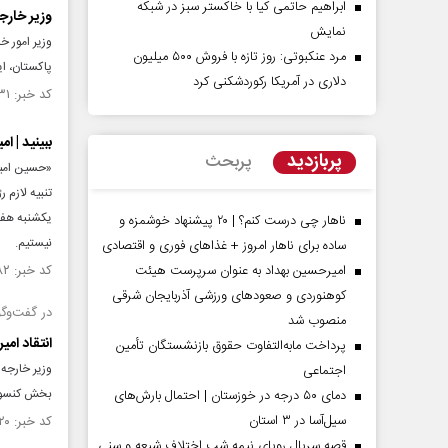
ابراهیم حاتمی کیا با خاکستر سبز در شبکه
وزیر خارج
نمایش
وزیر امور خ
مرد عنکبوتی: روز تازه با فروش ۵۰۰ میلیون
پاکستان، ا
دلاری در آمریکا رکوردشکنی کرد
کد خبر: ۱۴۵۳۳۳۱ تاریخ انتشار : ۱۴۰۳/۰۲/۰۲
ببینید | ا
پربازدید
پربحث
«حسین امیرع
تنبیه لازم 
یکشنبه هفته
ناهار چی درست کنم؟ | ۲۰ پیشنهاد خوشمزه و
نیستیم.
ساده برای ناهار امروز + غذاهای فوری و اقتصادی
امیرحسین بهداد به عنوان سرپرست هیئت
کد خبر: ۱۴۵۲۷۸۲ تاریخ انتشار : ۱۴۰۳/۰۱/۳۰
کوهنوردی و صعودهای ورزشی آذربایجان شرقی
در گفت‌وگ
منصوب شد
انتقاد امی
پرداخت مابه‌التفاوت حقوق بازنشستگان تأمین
وزیر خارجه 
اجتماعی
بخش کنسولی
دمای ۵۰ درجه در خوزستان | احتمال بارش‌های
سیل‌آسا در ۳ استان
کد خبر: ۱۴۵۱۷۲۰ تاریخ انتشار : ۱۴۰۳/۰۱/۲۳
قصه سریال رویای نیمه شب اختلاف شیعه و سنی