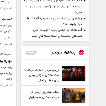
هنرمند منحصر‌به‌فردی را از دست دادیم/ پخش ۲
این نتیجه 
مجموعه تلویزیونی جدید زنده‌یاد عبدی در آینده
کد خبر: ۱۴۴۵۱۵۴ تاریخ انتشار : ۱۴۰۲/۱۱/۲۴
نزدیک
پزشکیان: باید دشمن را وادار کنیم به آنچه امضا
توصیه امیر
کرده پایبند بماند
وزیر امور خ
آخر هفته چه فیلمی ببینیم؟ فهرست کامل
انگلیس تصر
فیلم‌های پنجشنبه و جمعه شبکه‌های سیما
نیازمایند.
کد خبر: ۱۴۴۴۰۴۱ تاریخ انتشار : ۱۴۰۲/۱۱/۱۵
پیشنهاد سردبیر
امیرعبدالله
تنها راه ب
وزیر امور خ
بررسی سریال «اعتراف می‌کنم»؛
روابط جمهور
ساختارشکنی در ژانر پلیسی
گرفت.
ایران + نقد و تحلیل
کد خبر: ۱۴۴۳۵۵۸ تاریخ انتشار : ۱۴۰۲/۱۱/۱۲
بازتاب پیاده‌روی اربعین در
ادبیات داستانی معاصر ایران