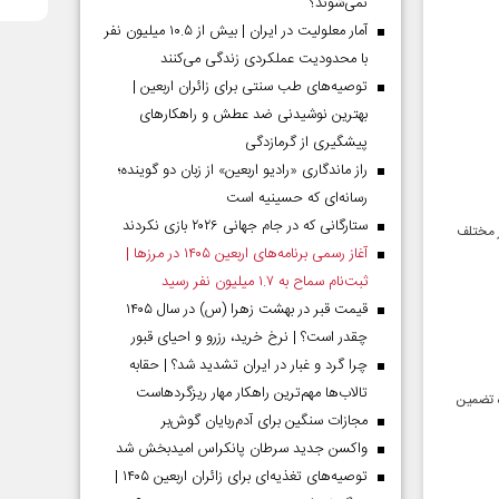
نمی‌شوند؟
آمار معلولیت در ایران | بیش از ۱۰.۵ میلیون نفر
با محدودیت عملکردی زندگی می‌کنند
توصیه‌های طب سنتی برای زائران اربعین |
بهترین نوشیدنی ضد عطش و راهکارهای
پیشگیری از گرمازدگی
راز ماندگاری «رادیو اربعین» از زبان دو گوینده؛
رسانه‌ای که حسینیه است
ستارگانی که در جام جهانی ۲۰۲۶ بازی نکردند
ر مختلف
آغاز رسمی برنامه‌های اربعین ۱۴۰۵ در مرز‌ها |
ثبت‌نام سماح به ۱.۷ میلیون نفر رسید
قیمت قبر در بهشت زهرا (س) در سال ۱۴۰۵
چقدر است؟ | نرخ خرید، رزرو و احیای قبور
چرا گرد و غبار در ایران تشدید شد؟ | حقابه
تالاب‌ها مهم‌ترین راهکار مهار ریزگردهاست
ه تضمین
مجازات سنگین برای آدم‌ربایان گوش‌بر
واکسن جدید سرطان پانکراس امیدبخش شد
توصیه‌های تغذیه‌ای برای زائران اربعین ۱۴۰۵ |