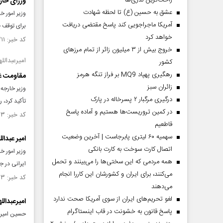
راحت‌ترین نذری‌ها
وزرای خار
عشق به حسین (ع) تا لحظه شهادت
وزیر امور 
آمریکا ماجراجویی کند پاسخ مقتضی دریافت
برای توقف 
خواهد کرد
کد خبر: ۱۴۴۷۲۱۱ تاریخ انتشار : ۱۴۰۲/۱۲/۱۰
خروج بیش از ۳ میلیون زائر از تمام مرز‌های
امیرعبدالله
کشور
رهگیری پهپاد MQ9 بر فراز تنگه هرمز
مقاومت غز
‌زائران سبز
وزیر خارجه 
درگیری مرگبار ۲ پسرخاله در پارک
تأکید کرد، 
در کمین تروریست‌ها هستیم و آماده پاسخ
کد خبر: ۱۴۴۶۹۵۳ تاریخ انتشار : ۱۴۰۲/۱۲/۰۸
قاطعیم
سهمیه ۶۰ لیتری پابرجاست | آخرین وضعیت
امیر عبدال
اتصال کارت سوخت به کارت بانکی
وزیر امور خ
همه مردمی که این سختی‌ها را می‌بینند و تحمل
ایرانی در ج
می‌کنند، برای ایران و کشورشان این کاررا انجام
کد خبر: ۱۴۴۶۳۹۳ تاریخ انتشار : ۱۴۰۲/۱۲/۰۳
می‌دهند
لغو تحریم‌های ایران از سوی آمریکا صحت ندارد
امیرعبدالل
پاسخ قانون به خشونت در قاب اینستاگرام
حسین امیرعب