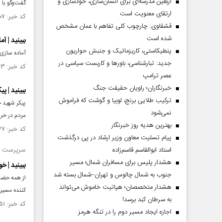
اربعین مدرسه‌ای برای انسان‌سازی، خودسازی و
گفت‌وگو با شهید
ارتقای معنویت است
کد خبر: ۱۴۵۸۰۰۷ تاریخ انتشار : ۱۴۰۳/۰۳/۰۳
قشقاوی: چارچوب کلی تفاهم با عمان مشخص
شده است
ببینید | آ
پنطیکاستی، کاریزماتیک و جنبش حواریون
آماده‌ ساز
جدید: تبارشناسی، باور‌ها و کاربست سیاسی در
کد خبر: ۱۴۵۷۹۸۳ تاریخ انتشار : ۱۴۰۳/۰۳/۰۳
عصر ترامپ
خبرنگاران؛ راویان حقیقت جنگ
ببینید | پ
ترکیب طلایی برنج، لوبیا و گوشت که فراموش
پیکر شهید 
نمی‌شود
مردم در حر
بهترین هدیه روز خبرنگار
کد خبر: ۱۴۵۷۹۷۷ تاریخ انتشار : ۱۴۰۳/۰۳/۰۳
پیام تسلیت معاون وزیر ارشاد در پی درگذشت
استاد ابوالقاسم قاسم‌زاده
سرپرست وز
هشدار پلیس برای مسافران شمال؛ مسیر
ببینید | خ
جنوب به شمال چالوس و تهران–شمال بسته شد
از همه حضا
هشدار متخصصان؛ هپاتیت خاموش می‌تواند
کننده مسیر
به سرطان کبد برسد!
کد خبر: ۱۴۵۷۹۵۱ تاریخ انتشار : ۱۴۰۳/۰۳/۰۳
اجازه ایجاد مسیر دوم را در تنگه هرمز