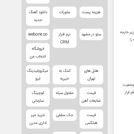
هزینه پست
بخورات
دانلود آهنگ
جدید
زیر خارجه
سئو در مشهد
نرم افزار
webone.co
را
CRM
فروشگاه
انتخاب من
هتل های
کمک به
میکروبلیدینگ
تهران
خیریه
ابرو
ن وضعیت
ر قرار
قیمت
مفتول سیاه
کوچینگ
ضایعات آهن
سازمانی
قیمت
جک سقفی
خرید میز
هبلکس
اداری مدرن