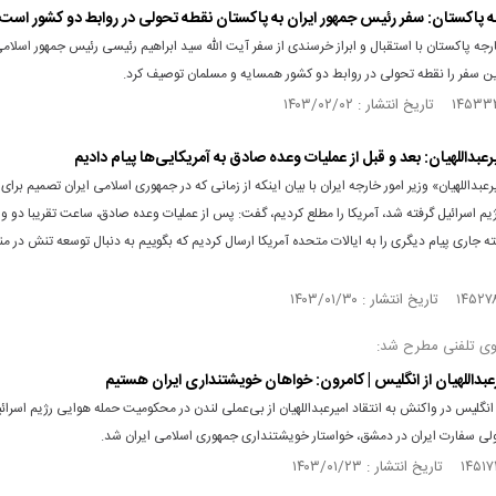
ه پاکستان:‌ سفر رئیس جمهور ایران به پاکستان نقطه تحولی در روابط دو کشور است
ارجه پاکستان با استقبال و ابراز خرسندی از سفر آیت الله سید ابراهیم رئیسی رئیس جمهور اسلامی
ین سفر را نقطه تحولی در روابط دو کشور همسایه و مسلمان توصیف کرد.
میرعبداللهیان: بعد و قبل از عملیات وعده صادق به آمریکایی‌ها پیام دادیم
بداللهیان» وزیر امور خارجه ایران با بیان اینکه از زمانی که در جمهوری اسلامی ایران تصمیم برای
رژیم اسرائیل گرفته شد، آمریکا را مطلع کردیم، گفت: پس از عملیات وعده صادق، ساعت تقریبا دو و ن
 جاری پیام دیگری را به ایالات متحده آمریکا ارسال کردیم که بگوییم به دنبال توسعه تنش در م
وی تلفنی مطرح شد:
رعبداللهیان از انگلیس | کامرون: خواهان خویشتنداری ایران هستیم
انگلیس در واکنش به انتقاد امیرعبداللهیان از بی‌عملی لندن در محکومیت حمله هوایی رژیم اسرائی
 سفارت ایران در دمشق، خواستار خویشتنداری جمهوری اسلامی ایران شد.