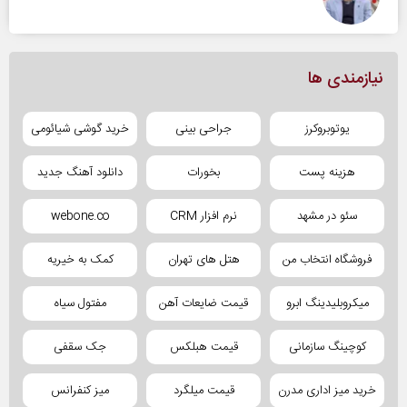
نیازمندی ها
یوتوبروکرز
جراحی بینی
خرید گوشی شیائومی
هزینه پست
بخورات
دانلود آهنگ جدید
سئو در مشهد
نرم افزار CRM
webone.co
فروشگاه انتخاب من
هتل های تهران
کمک به خیریه
میکروبلیدینگ ابرو
قیمت ضایعات آهن
مفتول سیاه
کوچینگ سازمانی
قیمت هبلکس
جک سقفی
خرید میز اداری مدرن
قیمت میلگرد
میز کنفرانس