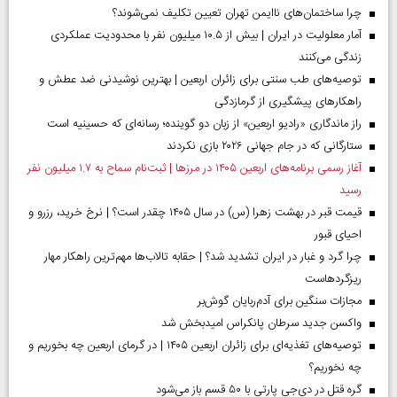
چرا ساختمان‌های ناایمن تهران تعیین تکلیف نمی‌شوند؟
آمار معلولیت در ایران | بیش از ۱۰.۵ میلیون نفر با محدودیت عملکردی
زندگی می‌کنند
توصیه‌های طب سنتی برای زائران اربعین | بهترین نوشیدنی ضد عطش و
راهکارهای پیشگیری از گرمازدگی
راز ماندگاری «رادیو اربعین» از زبان دو گوینده؛ رسانه‌ای که حسینیه است
ستارگانی که در جام جهانی ۲۰۲۶ بازی نکردند
آغاز رسمی برنامه‌های اربعین ۱۴۰۵ در مرز‌ها | ثبت‌نام سماح به ۱.۷ میلیون نفر
رسید
قیمت قبر در بهشت زهرا (س) در سال ۱۴۰۵ چقدر است؟ | نرخ خرید، رزرو و
احیای قبور
چرا گرد و غبار در ایران تشدید شد؟ | حقابه تالاب‌ها مهم‌ترین راهکار مهار
ریزگردهاست
مجازات سنگین برای آدم‌ربایان گوش‌بر
واکسن جدید سرطان پانکراس امیدبخش شد
توصیه‌های تغذیه‌ای برای زائران اربعین ۱۴۰۵ | در گرمای اربعین چه بخوریم و
چه نخوریم؟
گره قتل در دی‌جی پارتی با ۵۰ قسم باز می‌شود