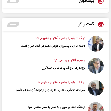
پیشخوان
گفت و گو
در گفت‌و‌گو با جام‌جم آنلاین تشریح شد
فاصله ایران با پیشرو‌ان هوش مصنوعی قابل جبران است
جام‌جم آنلاین بررسی کرد
باج‌نیوزها؛ باج‌گیری در لباس افشاگری
در گفت‌و‌گو با جام‌جم آنلاین مطرح شد
شیر مادر جایگزین ندارد | نوزادان را از فواید آن محروم نکنیم
فرهنگ اهدای خون باید نسل به نسل منتقل شود