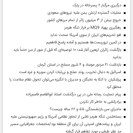
درگیری مرگبار ۲ پسرخاله در پارک
عملیات گسترده ارتش یمن علیه نیروهای سعودی
خروج بیش از ۳ میلیون زائر از تمام مرز‌های کشور
رهگیری پهپاد MQ9 بر فراز تنگه هرمز
لغو تحریم‌های ایران از سوی آمریکا صحت ندارد
در کمین تروریست‌ها هستیم و آماده پاسخ قاطعیم
بازگشت زائران اربعین آغاز شد؛ ۱۰ توصیه‌ای که قبل از عبور از مرز حتماً باید
بدانید
بازداشت ۲۱ مزدور موساد و ۴ شرور مسلح در استان کرمان
اسرائیل به دنبال تخریب روند صلح و بی‌ثبات کردن سوریه و غزه است
پزشکیان: با اتکا به نخبگان و مدیران با انگیزه می‌توان تحول نظام سلامت را
محقق کرد
پیام تسلیت رسانه ملی در پی درگذشت استاد ابوالقاسم قاسم‌زاده
برادرکشی به خاطر کار نکردن
ماجرای سن بازنشستگی ۵۵ و ۶۲ ساله چیست؟
بسته‌شدن تنگه هرمز ناشی از تجاوز نظامی آمریکا و رژیم صهیونیستی علیه
ایران و پیامد‌های امنیتی آن برای کل منطقه بود/مختصات جغرافیایی مسیر
مد نظر طرفین، مورد تفاهم قرار گرفته