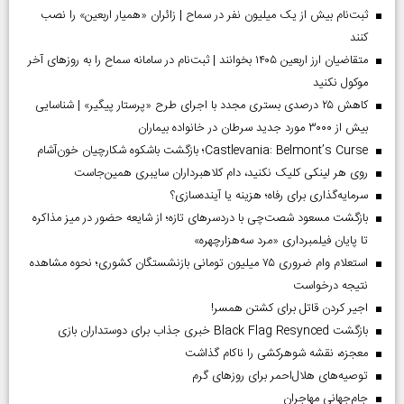
ثبت‌نام بیش از یک میلیون نفر در سماح | زائران «همیار اربعین» را نصب
کنند
متقاضیان ارز اربعین ۱۴۰۵ بخوانند | ثبت‌نام در سامانه سماح را به روز‌های آخر
موکول نکنید
کاهش ۲۵ درصدی بستری مجدد با اجرای طرح «پرستار پیگیر» | شناسایی
بیش از ۳۰۰۰ مورد جدید سرطان در خانواده بیماران
Castlevania: Belmont’s Curse؛ بازگشت باشکوه شکارچیان خون‌آشام
روی هر لینکی کلیک نکنید، دام کلاهبرداران سایبری همین‌جاست
سرمایه‌گذاری برای رفاه؛ هزینه یا آینده‌سازی؟
بازگشت مسعود شصت‌چی با دردسر‌های تازه؛ از شایعه حضور در میز مذاکره
تا پایان فیلمبرداری «مرد سه‌هزارچهره»
استعلام وام ضروری ۷۵ میلیون تومانی بازنشستگان کشوری؛ نحوه مشاهده
نتیجه درخواست
اجیر کردن قاتل برای کشتن همسر!
بازگشت Black Flag Resynced خبری جذاب برای دوستداران بازی
معجزه، نقشه شوهرکشی را ناکام گذاشت
توصیه‌های هلال‌احمر برای روز‌های گرم
جام‌جهانی مهاجران