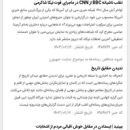
تقلب ناشیانه BBC از CNN در ماجرای فوت نیکا شاکرمی
اواخر آبان سال ۱۴۰۱ شبکه خبری سی ان ان آمریکا که یکی از بزرگ‌ترین منابع خبری
آمریکا محسوب می شود در گزارشی با عنوان «نیروهای امنیتی ایران چطور از تجاوز
جنسی برای سرکوب اعتراضات بهره می‌برند؟» ادعاهایی درباره دختری به‌نام آرمیتا
عباسی مطرح کرد که شباهت‌های زیادی به نمایش بی‌بی‌سی با عنوان «مستند
تحقیقی آخرین لحظات نیکا» که دیروز منتشر شد دارد.
کد خبر: ۱۴۵۴۸۹۹ تاریخ انتشار : ۱۴۰۳/۰۲/۱۲
شیوه متناقض رسانه‌ها به موضوع جنایت صهیون
ندیدن حقایق تاریخ
انحراف به اخباری با سبقه تاریخی و علمی، برای ندیدن حقایق میدان تاریخ از
شگردهای رسانه‌هایی است که در کتمان و نمایان‌نکردن بخش‌های مهمی از ظلم و
ستم در تاریخ معاصر جهان و بخش مهمی از فضای رسانه‌ای مانند غزه تلاش می‌کنند.
این گزاره‌‌ اتهامی البته نیاز چندانی به اثبات یا تحلیل ندارد؛ چراکه کاربرد این قبیل
جریان‌سازی‌های رسانه‌ای اغلب فراتر از این دست گزارش‌های چندروزه نیست.
کد خبر: ۱۴۵۴۸۲۹ تاریخ انتشار : ۱۴۰۳/۰۲/۱۲
ببینید | ایستادن در مقابل خوش‌ اقبالی مردم از انتخابات