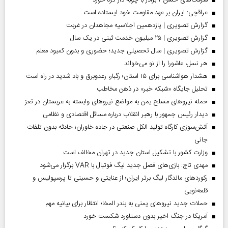
سرقت‌های خشن ۲ برادر با چوبه دار گره خورد
عراقچی: ایران بر عهد مقاومت خود ایستاده است
گزارش تصویری | یازدهمین اجلاسیه مجاهدان در غربت
گزارش تصویری | ۲۵ میلیون خدمت ثبتی در یک سال
گزارش تصویری | سال تحصیلی جدید؛ حضوری و بدون کمبود معلم
هر نسل، عاشورا را از نو می‌خواند
هشدار هواشناسی برای ۱۵ استان؛ رگبار، رعدوبرق و باد شدید در راه است
تحلیل جایگاه «شبکه خبر» در ذهن مخاطب
حمله نیروهای مسلح یمن به مواضع نیروهای وابسته به عربستان در تعز
دیدار رئیس‌ جمهور با رهبر انقلاب درباره مسائل اقتصادی و نظامی
آتش‌سوزی کارگاه تولید الکل صنعتی در جاده خاوران؛ حادثه بدون تلفات
جانی
وزارت کشور با تشکیل استان جدید در تهران مخالف است
مهدی تاج: بازی‌های فصل جدید لیگ فوتبال با VAR برگزار می‌شود
رکورد‌های ماندگار لیگ برتر ایران؛ از عنایتی و حسینی تا پرسپولیس و
قلعه‌نویی
حملات جدید نیروهای یمنی به بندر المخا؛ انتظار برای بیانیه مهم
آمریکا در جنگ اخیر بدون دستاورد شکست خورد