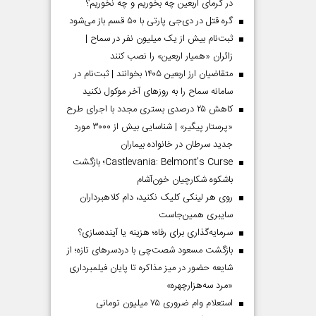
در گرمای اربعین چه بخوریم و چه نخوریم؟
گره قتل در دی‌جی پارتی با ۵۰ قسم باز می‌شود
ثبت‌نام بیش از یک میلیون نفر در سماح |
زائران «همیار اربعین» را نصب کنند
متقاضیان ارز اربعین ۱۴۰۵ بخوانند | ثبت‌نام در
سامانه سماح را به روز‌های آخر موکول نکنید
کاهش ۲۵ درصدی بستری مجدد با اجرای طرح
«پرستار پیگیر» | شناسایی بیش از ۳۰۰۰ مورد
جدید سرطان در خانواده بیماران
Castlevania: Belmont’s Curse؛ بازگشت
باشکوه شکارچیان خون‌آشام
روی هر لینکی کلیک نکنید، دام کلاهبرداران
سایبری همین‌جاست
سرمایه‌گذاری برای رفاه؛ هزینه یا آینده‌سازی؟
بازگشت مسعود شصت‌چی با دردسر‌های تازه؛ از
شایعه حضور در میز مذاکره تا پایان فیلمبرداری
«مرد سه‌هزارچهره»
استعلام وام ضروری ۷۵ میلیون تومانی