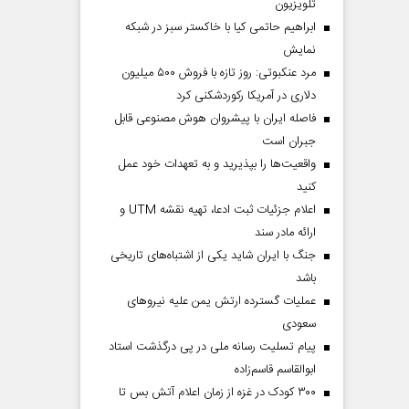
تلویزیون
ابراهیم حاتمی کیا با خاکستر سبز در شبکه
نمایش
مرد عنکبوتی: روز تازه با فروش ۵۰۰ میلیون
دلاری در آمریکا رکوردشکنی کرد
فاصله ایران با پیشرو‌ان هوش مصنوعی قابل
جبران است
واقعیت‌ها را بپذیرید و به تعهدات خود عمل
کنید
اعلام جزئیات ثبت ادعا، تهیه نقشه UTM و
ارائه مادر سند
جنگ با ایران شاید یکی از اشتباه‌های تاریخی
باشد
عملیات گسترده ارتش یمن علیه نیروهای
سعودی
پیام تسلیت رسانه ملی در پی درگذشت استاد
ابوالقاسم قاسم‌زاده
۳۰۰ کودک در غزه از زمان اعلام آتش بس تا