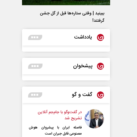
ببینید | وقتی ستاره‌ها قبل از گل جشن
گرفتند!
یادداشت
پیشخوان
گفت و گو
در گفت‌و‌گو با جام‌جم آنلاین
تشریح شد
فاصله ایران با پیشرو‌ان هوش
مصنوعی قابل جبران است