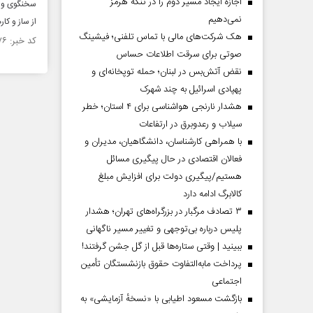
اجازه ایجاد مسیر دوم را در تنگه هرمز
سخنگوی وزار
نمی‌دهیم
از ساز و کا
هک شرکت‌های مالی با تماس تلفنی؛ فیشینگ
کد خبر: ۱۴۹۸۰۷۶ تاریخ انتشار : ۱۴۰۴/۰۱/۱۵
صوتی برای سرقت اطلاعات حساس
نقض آتش‌بس در لبنان؛ حمله توپخانه‌ای و
پهپادی اسرائیل به چند شهرک
هشدار نارنجی هواشناسی برای ۴ استان؛ خطر
سیلاب و رعدوبرق در ارتفاعات
با همراهی کارشناسان، دانشگاهیان، مدیران و
فعالان اقتصادی در حال پیگیری مسائل
هستیم/پیگیری دولت برای افزایش مبلغ
کالابرگ ادامه دارد
۳ تصادف مرگبار در بزرگراه‌های تهران؛ هشدار
پلیس درباره بی‌توجهی و تغییر مسیر ناگهانی
ببینید | وقتی ستاره‌ها قبل از گل جشن گرفتند!
پرداخت مابه‌التفاوت حقوق بازنشستگان تأمین
اجتماعی
بازگشت مسعود اطیابی با «نسخهٔ آزمایشی» به