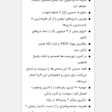
آمریکا ماجراجویی کند پاسخ مقتضی دریافت
خواهد کرد
عشق به حسین (ع) تا لحظه شهادت
بهترین نذری‌های اربعین | از کم هزینه‌ترین تا
راحت‌ترین نذری‌ها
خروج بیش از ۳ میلیون زائر از تمام مرز‌های
کشور
رهگیری پهپاد MQ9 بر فراز تنگه هرمز
‌زائران سبز
در کمین تروریست‌ها هستیم و آماده پاسخ
قاطعیم
همه مردمی که این سختی‌ها را می‌بینند و تحمل
می‌کنند، برای ایران و کشورشان این کاررا انجام
می‌دهند
سهمیه ۶۰ لیتری پابرجاست | آخرین وضعیت
اتصال کارت سوخت به کارت بانکی
درگیری مرگبار ۲ پسرخاله در پارک
هنرمند منحصر‌به‌فردی را از دست دادیم/ پخش ۲