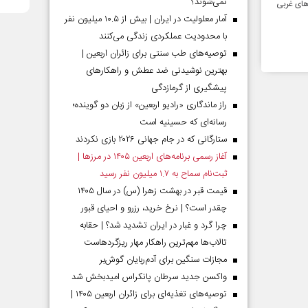
نمی‌شوند؟
های غربی
آمار معلولیت در ایران | بیش از ۱۰.۵ میلیون نفر
با محدودیت عملکردی زندگی می‌کنند
توصیه‌های طب سنتی برای زائران اربعین |
بهترین نوشیدنی ضد عطش و راهکارهای
پیشگیری از گرمازدگی
راز ماندگاری «رادیو اربعین» از زبان دو گوینده؛
رسانه‌ای که حسینیه است
ستارگانی که در جام جهانی ۲۰۲۶ بازی نکردند
آغاز رسمی برنامه‌های اربعین ۱۴۰۵ در مرز‌ها |
ثبت‌نام سماح به ۱.۷ میلیون نفر رسید
قیمت قبر در بهشت زهرا (س) در سال ۱۴۰۵
چقدر است؟ | نرخ خرید، رزرو و احیای قبور
چرا گرد و غبار در ایران تشدید شد؟ | حقابه
تالاب‌ها مهم‌ترین راهکار مهار ریزگردهاست
مجازات سنگین برای آدم‌ربایان گوش‌بر
واکسن جدید سرطان پانکراس امیدبخش شد
توصیه‌های تغذیه‌ای برای زائران اربعین ۱۴۰۵ |