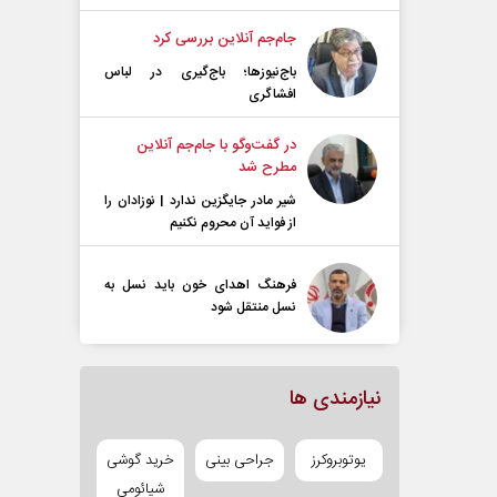
جام‌جم آنلاین بررسی کرد
باج‌نیوزها؛ باج‌گیری در لباس
افشاگری
در گفت‌و‌گو با جام‌جم آنلاین
مطرح شد
شیر مادر جایگزین ندارد | نوزادان را
از فواید آن محروم نکنیم
فرهنگ اهدای خون باید نسل به
نسل منتقل شود
نیازمندی ها
یوتوبروکرز
جراحی بینی
خرید گوشی
شیائومی