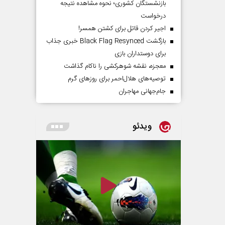
بازنشستگان کشوری؛ نحوه مشاهده نتیجه
درخواست
اجیر کردن قاتل برای کشتن همسر!
بازگشت Black Flag Resynced خبری جذاب
برای دوستداران بازی
معجزه، نقشه شوهرکشی را ناکام گذاشت
توصیه‌های هلال‌احمر برای روز‌های گرم
جام‌جهانی مهاجران
ویدئو