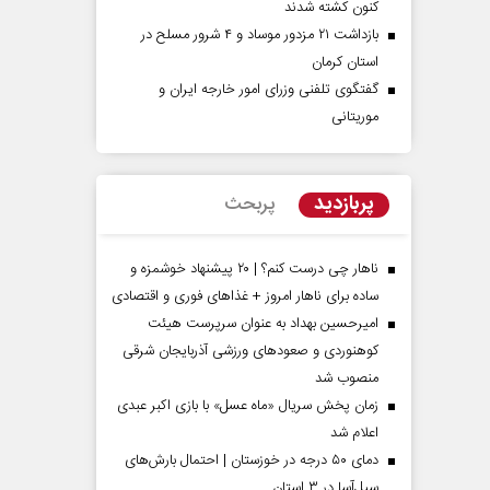
کنون کشته شدند
بازداشت ۲۱ مزدور موساد و ۴ شرور مسلح در
استان کرمان
گفتگوی تلفنی وزرای امور خارجه ایران و
موریتانی
پربازدید
پربحث
ناهار چی درست کنم؟ | ۲۰ پیشنهاد خوشمزه و
ساده برای ناهار امروز + غذاهای فوری و اقتصادی
امیرحسین بهداد به عنوان سرپرست هیئت
کوهنوردی و صعودهای ورزشی آذربایجان شرقی
منصوب شد
زمان پخش سریال «ماه عسل» با بازی اکبر عبدی
اعلام شد
دمای ۵۰ درجه در خوزستان | احتمال بارش‌های
سیل‌آسا در ۳ استان