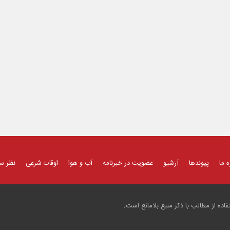
ه ما
پیوندها
آرشیو
عضویت در خبرنامه
آب و هوا
اوقات شرعی
نظر س
ده از مطالب با ذکر منبع بلامانع است.