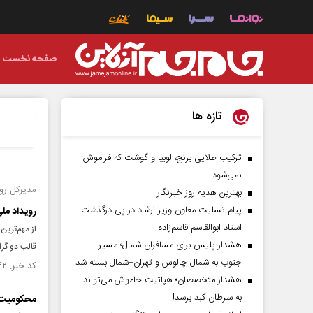
صفحه نخست
تازه ها
ترکیب طلایی برنج، لوبیا و گوشت که فراموش
نمی‌شود
مدیرکل رو
بهترین هدیه روز خبرنگار
پیام تسلیت معاون وزیر ارشاد در پی درگذشت
رویداد مل
استاد ابوالقاسم قاسم‌زاده
از مهم‌ترین
هشدار پلیس برای مسافران شمال؛ مسیر
قالب دو گز
جنوب به شمال چالوس و تهران–شمال بسته شد
کد خبر: ۱۵۰۴۸۶۲ تاریخ انتشار : ۱۴۰۴/۰۳/۰۵
هشدار متخصصان؛ هپاتیت خاموش می‌تواند
به سرطان کبد برسد!
محکومیت ا