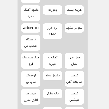
هزینه پست
بخورات
دانلود آهنگ
جدید
سئو در مشهد
نرم افزار
webone.co
CRM
فروشگاه
انتخاب من
هتل های
کمک به
میکروبلیدینگ
تهران
خیریه
ابرو
قیمت
مفتول سیاه
کوچینگ
ضایعات آهن
سازمانی
قیمت
جک سقفی
خرید میز
هبلکس
اداری مدرن