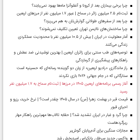
چرا برخی بیماران بعد از کرونا و آنفلوآنزا ماه‌ها بهبود نمی‌یابند؟
ثبت‌نام ۲.۵ میلیون زائر در سماح | عبور ۱.۷ میلیون نفر از مرز‌های اربعین
چرا بعد از سفرهای طولانی گوارش‌تان به هم می‌ریزد؟
چرا ساختمان‌های ناایمن تهران تعیین تکلیف نمی‌شوند؟
آمار معلولیت در ایران | بیش از ۱۰.۵ میلیون نفر با محدودیت عملکردی
زندگی می‌کنند
توصیه‌های طب سنتی برای زائران اربعین | بهترین نوشیدنی ضد عطش و
راهکارهای پیشگیری از گرمازدگی
راز ماندگاری «رادیو اربعین» از زبان دو گوینده؛ رسانه‌ای که حسینیه است
ستارگانی که در جام جهانی ۲۰۲۶ بازی نکردند
آغاز رسمی برنامه‌های اربعین ۱۴۰۵ در مرز‌ها | ثبت‌نام سماح به ۱.۷ میلیون نفر
رسید
قیمت قبر در بهشت زهرا (س) در سال ۱۴۰۵ چقدر است؟ | نرخ خرید، رزرو و
احیای قبور
چرا گرد و غبار در ایران تشدید شد؟ | حقابه تالاب‌ها مهم‌ترین راهکار مهار
ریزگردهاست
مجازات سنگین برای آدم‌ربایان گوش‌بر
واکسن جدید سرطان پانکراس امیدبخش شد