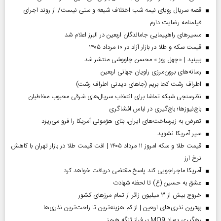
قصه سریال رویای نیمه شب اختلاف شیعه و سنی نیست/ از روند اجرای
فیلمنامه رضایت دارم
مسیر‌های راهپیمایی جاماندگان اربعین در البرز اعلام شد
قیمت سکه و طلا در بازار آزاد در ۱۰ مرداد ۱۴۰۵
ببینید | «چهل روز » محسن چاووشی منتشر شد
رسانه‌های برون‌مرزی راویان جهانی اربعین
اطراف رشت کجا بریم (جاهای دیدنی اطراف رشت)
نظرسنجی شبکه تماشا برای انتخاب سریال‌های شرقی محبوب مخاطبان
باج‌نیوزها؛ باج‌گیری در لباس افشاگری
تعرض به زیرساخت‌های ایران، بنای هژمونی آمریکا را فرو می‌ریزد
سپر آمریکا نشوید
قیمت طلا و سکه امروز ۱۱ مرداد ۱۴۰۵ | افت قیمت طلا در بازار تهران با کاهش
نرخ ارز
آمریکا ماجراجویی کند پاسخ مقتضی دریافت خواهد کرد
عشق به حسین (ع) تا لحظه شهادت
خروج بیش از ۳ میلیون زائر از تمام مرز‌های کشور
بهترین نذری‌های اربعین | از کم هزینه‌ترین تا راحت‌ترین نذری‌ها
رهگیری پهپاد MQ9 بر فراز تنگه هرمز