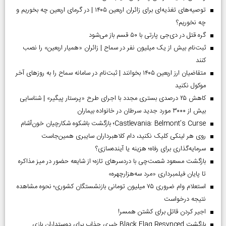
توصیه‌های تغذیه‌ای برای زائران اربعین ۱۴۰۵ | در گرمای اربعین چه بخوریم و
چه نخوریم؟
گره قتل در دی‌جی پارتی با ۵۰ قسم باز می‌شود
ثبت‌نام بیش از یک میلیون نفر در سماح | زائران «همیار اربعین» را نصب
کنند
متقاضیان ارز اربعین ۱۴۰۵ بخوانند | ثبت‌نام در سامانه سماح را به روز‌های آخر
موکول نکنید
کاهش ۲۵ درصدی بستری مجدد با اجرای طرح «پرستار پیگیر» | شناسایی
بیش از ۳۰۰۰ مورد جدید سرطان در خانواده بیماران
Castlevania: Belmont’s Curse؛ بازگشت باشکوه شکارچیان خون‌آشام
روی هر لینکی کلیک نکنید، دام کلاهبرداران سایبری همین‌جاست
سرمایه‌گذاری برای رفاه؛ هزینه یا آینده‌سازی؟
بازگشت مسعود شصت‌چی با دردسر‌های تازه؛ از شایعه حضور در میز مذاکره
تا پایان فیلمبرداری «مرد سه‌هزارچهره»
استعلام وام ضروری ۷۵ میلیون تومانی بازنشستگان کشوری؛ نحوه مشاهده
نتیجه درخواست
اجیر کردن قاتل برای کشتن همسر!
بازگشت Black Flag Resynced خبری جذاب برای دوستداران بازی