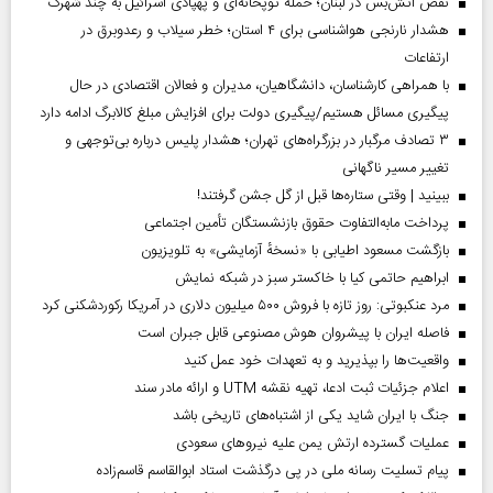
نقض آتش‌بس در لبنان؛ حمله توپخانه‌ای و پهپادی اسرائیل به چند شهرک
هشدار نارنجی هواشناسی برای ۴ استان؛ خطر سیلاب و رعدوبرق در
ارتفاعات
با همراهی کارشناسان، دانشگاهیان، مدیران و فعالان اقتصادی در حال
پیگیری مسائل هستیم/پیگیری دولت برای افزایش مبلغ کالابرگ ادامه دارد
۳ تصادف مرگبار در بزرگراه‌های تهران؛ هشدار پلیس درباره بی‌توجهی و
تغییر مسیر ناگهانی
ببینید | وقتی ستاره‌ها قبل از گل جشن گرفتند!
پرداخت مابه‌التفاوت حقوق بازنشستگان تأمین اجتماعی
بازگشت مسعود اطیابی با «نسخهٔ آزمایشی» به تلویزیون
ابراهیم حاتمی کیا با خاکستر سبز در شبکه نمایش
مرد عنکبوتی: روز تازه با فروش ۵۰۰ میلیون دلاری در آمریکا رکوردشکنی کرد
فاصله ایران با پیشرو‌ان هوش مصنوعی قابل جبران است
واقعیت‌ها را بپذیرید و به تعهدات خود عمل کنید
اعلام جزئیات ثبت ادعا، تهیه نقشه UTM و ارائه مادر سند
جنگ با ایران شاید یکی از اشتباه‌های تاریخی باشد
عملیات گسترده ارتش یمن علیه نیروهای سعودی
پیام تسلیت رسانه ملی در پی درگذشت استاد ابوالقاسم قاسم‌زاده