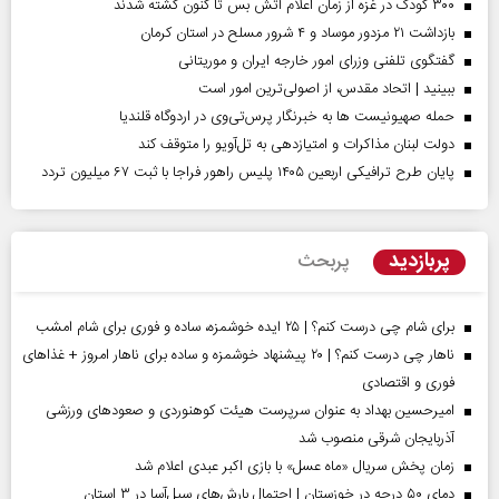
۳۰۰ کودک در غزه از زمان اعلام آتش بس تا کنون کشته شدند
بازداشت ۲۱ مزدور موساد و ۴ شرور مسلح در استان کرمان
گفتگوی تلفنی وزرای امور خارجه ایران و موریتانی
ببینید | اتحاد مقدس، از اصولی‌ترین امور است
حمله صهیونیست ها به خبرنگار پرس‌تی‌وی در اردوگاه قلندیا
دولت لبنان مذاکرات و امتیازدهی به تل‌آویو را متوقف کند
پایان طرح ترافیکی اربعین ۱۴۰۵ پلیس راهور فراجا با ثبت ۶۷ میلیون تردد
پربازدید
پربحث
برای شام چی درست کنم؟ | ۲۵ ایده خوشمزه، ساده و فوری برای شام امشب
ناهار چی درست کنم؟ | ۲۰ پیشنهاد خوشمزه و ساده برای ناهار امروز + غذاهای
فوری و اقتصادی
امیرحسین بهداد به عنوان سرپرست هیئت کوهنوردی و صعودهای ورزشی
آذربایجان شرقی منصوب شد
زمان پخش سریال «ماه عسل» با بازی اکبر عبدی اعلام شد
دمای ۵۰ درجه در خوزستان | احتمال بارش‌های سیل‌آسا در ۳ استان