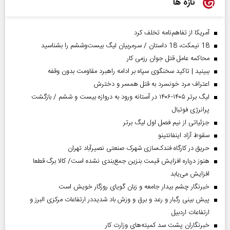
تازه ها
آمریکا از تفاهم‌نامه تخلف کرد
18 نیمکت، 18 داستان / سرمربیان لیگ بیست‌وششم را بشناسید
محاکمه عامل قتل جوان رزمی کار
ببینید | تاکید سخنگوی سپاه بر ادامه راهبرد مقاومت بدون وقفه
اعتراف مرد خونسرد به قتل همسر و دخترش
لیگ برتر ۱۴۰۵-۱۴۰۶ در آستانه ورود به دروازه بیست و ششم / بازگشت
پرانرژی فوتبال
جزئیاتی از نیم فصل اول لیگ برتر
سقوط آزاد اینفانتینو
حریق در کارگاه فندک‌سازی شهرک صنعتی نصیرآباد تهران
هنوز درباره افزایش قیمت بنزین جمع‌بندی نشده است/ کالا برگ قطعا
افزایش می‌یابد
خبرنگار چشم بیدار جامعه و زبان گویای روزگار خویش است
پیش بینی رگبار و رعد و برق و وزش باد شدیددر ارتفاعات مرکزی البرز و
ارتفاعات اردبیل
خبرنگاران پشت سد کمیته‌های وزارت کار