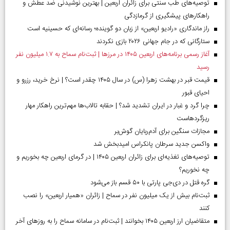
توصیه‌های طب سنتی برای زائران اربعین | بهترین نوشیدنی ضد عطش و
راهکارهای پیشگیری از گرمازدگی
راز ماندگاری «رادیو اربعین» از زبان دو گوینده؛ رسانه‌ای که حسینیه است
ستارگانی که در جام جهانی ۲۰۲۶ بازی نکردند
آغاز رسمی برنامه‌های اربعین ۱۴۰۵ در مرز‌ها | ثبت‌نام سماح به ۱.۷ میلیون نفر
رسید
قیمت قبر در بهشت زهرا (س) در سال ۱۴۰۵ چقدر است؟ | نرخ خرید، رزرو و
احیای قبور
چرا گرد و غبار در ایران تشدید شد؟ | حقابه تالاب‌ها مهم‌ترین راهکار مهار
ریزگردهاست
مجازات سنگین برای آدم‌ربایان گوش‌بر
واکسن جدید سرطان پانکراس امیدبخش شد
توصیه‌های تغذیه‌ای برای زائران اربعین ۱۴۰۵ | در گرمای اربعین چه بخوریم و
چه نخوریم؟
گره قتل در دی‌جی پارتی با ۵۰ قسم باز می‌شود
ثبت‌نام بیش از یک میلیون نفر در سماح | زائران «همیار اربعین» را نصب
کنند
متقاضیان ارز اربعین ۱۴۰۵ بخوانند | ثبت‌نام در سامانه سماح را به روز‌های آخر