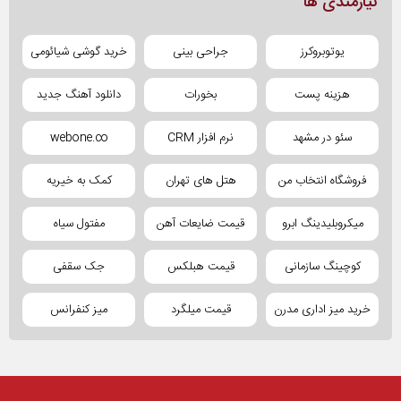
نیازمندی ها
یوتوبروکرز
جراحی بینی
خرید گوشی شیائومی
هزینه پست
بخورات
دانلود آهنگ جدید
سئو در مشهد
نرم افزار CRM
webone.co
فروشگاه انتخاب من
هتل های تهران
کمک به خیریه
میکروبلیدینگ ابرو
قیمت ضایعات آهن
مفتول سیاه
کوچینگ سازمانی
قیمت هبلکس
جک سقفی
خرید میز اداری مدرن
قیمت میلگرد
میز کنفرانس