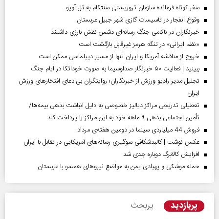
سفر کوتاه فرمانده سازمان تروریستی سنتکام به تل آویو
وقوع انفجار در تاسیسات گازی شهر جبیل عربستان
خبرنگاران در ناکامی جنگ رسانه‌ای دشمن نقش بارزی داشتند
«نظم ایرانی» در تنگه هرمز غیرقابل بازگشت است
خروج از مناقشه آمریکا و ایران تنها از مسیر دیپلماسی ممکن است
ببینید | فعالیت ۵۰ خبرنگار صداوسیما به صورت خوداتکا در ایام جنگ
تجلیل مدیر رادیو ورزش از خبرنگاران؛ روایتگران بی‌ادعای افتخارهای ورزش
ایران
تعطیلی تدریجی مراکز دیالیز خصوصی به دلیل انباشت بدهی بیمه‌ها/
تأمین اجتماعی بدهی ۹ ماهه خود به این مراکز را پرداخت کند
فروش 44 میلیاردی سینما در دومین هفته‌ی مرداد
عکس نوشت | کالبدشکافی سوگیری رسانه‌های آمریکایی در تقابل با ایران
افزایش کالابرگ دوباره جدی شد
حمله موشکی و پهپادی یمن به مواضع نیروهای همسو با عربستان
پربازدید
پربحث