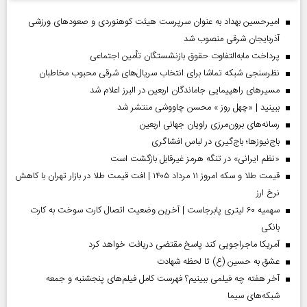
امیرحسین بهداد به عنوان سرپرست هیئت کوهنوردی و صعودهای ورزشی
آذربایجان شرقی منصوب شد
پرداخت مابه‌التفاوت حقوق بازنشستگان تأمین اجتماعی
نظرسنجی شبکه تماشا برای انتخاب سریال‌های شرقی محبوب مخاطبان
مسیر‌های راهپیمایی جاماندگان اربعین در البرز اعلام شد
ببینید | «چهل روز » محسن چاووشی منتشر شد
رسانه‌های برون‌مرزی راویان جهانی اربعین
باج‌نیوزها؛ باج‌گیری در لباس افشاگری
«نظم ایرانی» در تنگه هرمز غیرقابل بازگشت است
قیمت طلا و سکه امروز ۱۱ مرداد ۱۴۰۵ | افت قیمت طلا در بازار تهران با کاهش
نرخ ارز
سهمیه ۶۰ لیتری پابرجاست | آخرین وضعیت اتصال کارت سوخت به کارت
بانکی
آمریکا ماجراجویی کند پاسخ مقتضی دریافت خواهد کرد
عشق به حسین (ع) تا لحظه شهادت
آخر هفته چه فیلمی ببینیم؟ فهرست کامل فیلم‌های پنجشنبه و جمعه
شبکه‌های سیما