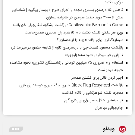
موکول نکنید
کاهش ۲۵ درصدی بستری مجدد با اجرای طرح «پرستار پیگیر» | شناسایی
بیش از ۳۰۰۰ مورد جدید سرطان در خانواده بیماران
Castlevania: Belmont’s Curse؛ بازگشت باشکوه شکارچیان خون‌آشام
روی هر لینکی کلیک نکنید، دام کلاهبرداران سایبری همین‌جاست
سرمایه‌گذاری برای رفاه؛ هزینه یا آینده‌سازی؟
بازگشت مسعود شصت‌چی با دردسر‌های تازه؛ از شایعه حضور در میز مذاکره
تا پایان فیلمبرداری «مرد سه‌هزارچهره»
استعلام وام ضروری ۷۵ میلیون تومانی بازنشستگان کشوری؛ نحوه مشاهده
نتیجه درخواست
اجیر کردن قاتل برای کشتن همسر!
بازگشت Black Flag Resynced خبری جذاب برای دوستداران بازی
معجزه، نقشه شوهرکشی را ناکام گذاشت
توصیه‌های هلال‌احمر برای روز‌های گرم
جام‌جهانی مهاجران
ویدئو