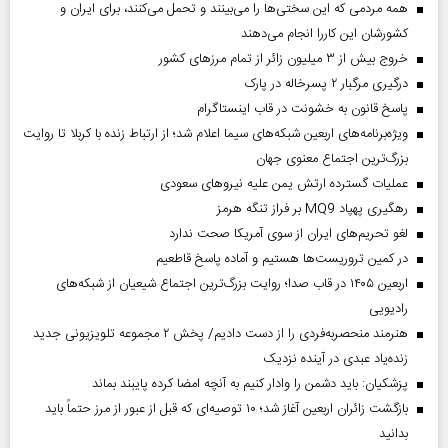
همه مردمی که این سختی‌ها را می‌بینند و تحمل می‌کنند، برای ایران و
کشورشان این کاررا انجام می‌دهند
خروج بیش از ۳ میلیون زائر از تمام مرز‌های کشور
درگیری مرگبار ۲ پسرخاله در پارک
پاسخ قانون به خشونت در قاب اینستاگرام
ویژه‌برنامه‌های اربعین شبکه‌های سیما اعلام شد؛ از ارتباط زنده با کربلا تا روایت
بزرگ‌ترین اجتماع معنوی جهان
عملیات گسترده ارتش یمن علیه نیروهای سعودی
رهگیری پهپاد MQ9 بر فراز تنگه هرمز
لغو تحریم‌های ایران از سوی آمریکا صحت ندارد
در کمین تروریست‌ها هستیم و آماده پاسخ قاطعیم
اربعین ۱۴۰۵ در قاب صدا؛ روایت بزرگ‌ترین اجتماع شیعیان از شبکه‌های
رادیویی
هنرمند منحصر‌به‌فردی را از دست دادیم/ پخش ۲ مجموعه تلویزیونی جدید
زنده‌یاد عبدی در آینده نزدیک
پزشکیان: باید دشمن را وادار کنیم به آنچه امضا کرده پایبند بماند
بازگشت زائران اربعین آغاز شد؛ ۱۰ توصیه‌ای که قبل از عبور از مرز حتماً باید
بدانید