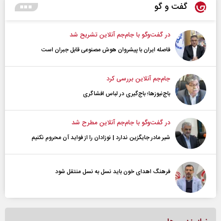
گفت و گو
در گفت‌و‌گو با جام‌جم آنلاین تشریح شد
فاصله ایران با پیشرو‌ان هوش مصنوعی قابل جبران است
جام‌جم آنلاین بررسی کرد
باج‌نیوزها؛ باج‌گیری در لباس افشاگری
در گفت‌و‌گو با جام‌جم آنلاین مطرح شد
شیر مادر جایگزین ندارد | نوزادان را از فواید آن محروم نکنیم
فرهنگ اهدای خون باید نسل به نسل منتقل شود