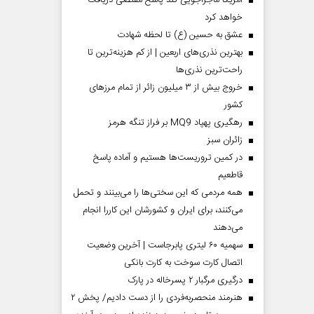
آمریکا ماجراجویی کند پاسخ مقتضی دریافت
خواهد کرد
عشق به حسین (ع) تا لحظه شهادت
بهترین نذری‌های اربعین | از کم هزینه‌ترین تا
راحت‌ترین نذری‌ها
خروج بیش از ۳ میلیون زائر از تمام مرز‌های
کشور
رهگیری پهپاد MQ9 بر فراز تنگه هرمز
‌زائران سبز
در کمین تروریست‌ها هستیم و آماده پاسخ
قاطعیم
همه مردمی که این سختی‌ها را می‌بینند و تحمل
می‌کنند، برای ایران و کشورشان این کاررا انجام
می‌دهند
سهمیه ۶۰ لیتری پابرجاست | آخرین وضعیت
اتصال کارت سوخت به کارت بانکی
درگیری مرگبار ۲ پسرخاله در پارک
هنرمند منحصر‌به‌فردی را از دست دادیم/ پخش ۲