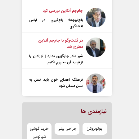
جام‌جم آنلاین بررسی کرد
باج‌نیوزها؛ باج‌گیری در لباس
افشاگری
در گفت‌و‌گو با جام‌جم آنلاین
مطرح شد
شیر مادر جایگزین ندارد | نوزادان را
از فواید آن محروم نکنیم
فرهنگ اهدای خون باید نسل به
نسل منتقل شود
نیازمندی ها
یوتوبروکرز
جراحی بینی
خرید گوشی
شیائومی