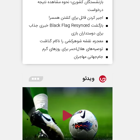
بازنشستگان کشوری؛ نحوه مشاهده نتیجه
درخواست
اجیر کردن قاتل برای کشتن همسر!
بازگشت Black Flag Resynced خبری جذاب
برای دوستداران بازی
معجزه، نقشه شوهرکشی را ناکام گذاشت
توصیه‌های هلال‌احمر برای روز‌های گرم
جام‌جهانی مهاجران
ویدئو