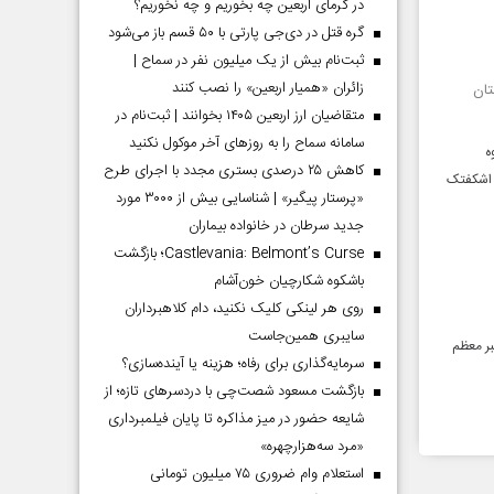
در گرمای اربعین چه بخوریم و چه نخوریم؟
گره قتل در دی‌جی پارتی با ۵۰ قسم باز می‌شود
ثبت‌نام بیش از یک میلیون نفر در سماح |
زائران «همیار اربعین» را نصب کنند
متقاضیان ارز اربعین ۱۴۰۵ بخوانند | ثبت‌نام در
سامانه سماح را به روز‌های آخر موکول نکنید
ه
کاهش ۲۵ درصدی بستری مجدد با اجرای طرح
د اعظم اشکفتک
«پرستار پیگیر» | شناسایی بیش از ۳۰۰۰ مورد
جدید سرطان در خانواده بیماران
Castlevania: Belmont’s Curse؛ بازگشت
باشکوه شکارچیان خون‌آشام
روی هر لینکی کلیک نکنید، دام کلاهبرداران
سایبری همین‌جاست
بر معظم
سرمایه‌گذاری برای رفاه؛ هزینه یا آینده‌سازی؟
بازگشت مسعود شصت‌چی با دردسر‌های تازه؛ از
شایعه حضور در میز مذاکره تا پایان فیلمبرداری
«مرد سه‌هزارچهره»
استعلام وام ضروری ۷۵ میلیون تومانی