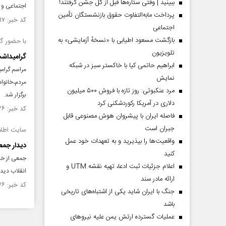
ببینید | وقتی ستاره‌ها قبل از گل جشن گرفتند!
اجتماعی و ا
پرداخت مابه‌التفاوت حقوق بازنشستگان تأمین
کد خبر: ۱۴۲۰۹۱۷ تاریخ انتشار : ۱۴۰۲/۰۶/۰۵
اجتماعی
بازگشت مسعود اطیابی با «نسخهٔ آزمایشی» به
با حضور گسترده 
تلویزیون
گرامیداشت
ابراهیم حاتمی کیا با خاکستر سبز در شبکه
مراسم گرام
نمایش
مرد عنکبوتی: روز تازه با فروش ۵۰۰ میلیون
برگزار شد.
دلاری در آمریکا رکوردشکنی کرد
کد خبر: ۱۳۸۴۹۳۶ تاریخ انتشار : ۱۴۰۱/۰۸/۰۷
فاصله ایران با پیشرو‌ان هوش مصنوعی قابل
جبران است
سایت اطلا
واقعیت‌ها را بپذیرید و به تعهدات خود عمل
دیدار جمع
کنید
جمعی از خا
اعلام جزئیات ثبت ادعا، تهیه نقشه UTM و
انقلاب دیدا
ارائه مادر سند
کد خبر: ۱۰۴۳۰۷۶ تاریخ انتشار : ۱۳۹۶/۰۳/۲۸
جنگ با ایران شاید یکی از اشتباه‌های تاریخی
باشد
عملیات گسترده ارتش یمن علیه نیروهای