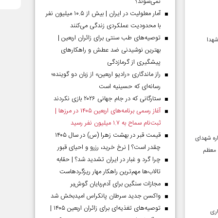
نمی‌شوند؟
آمار معلولیت در ایران | بیش از ۱۰.۵ میلیون نفر
با محدودیت عملکردی زندگی می‌کنند
توصیه‌های طب سنتی برای زائران اربعین |
شهدا
بهترین نوشیدنی ضد عطش و راهکارهای
پیشگیری از گرمازدگی
راز ماندگاری «رادیو اربعین» از زبان دو گوینده؛
رسانه‌ای که حسینیه است
ستارگانی که در جام جهانی ۲۰۲۶ بازی نکردند
آغاز رسمی برنامه‌های اربعین ۱۴۰۵ در مرز‌ها |
ثبت‌نام سماح به ۱.۷ میلیون نفر رسید
قیمت قبر در بهشت زهرا (س) در سال ۱۴۰۵
ره شهدای
چقدر است؟ | نرخ خرید، رزرو و احیای قبور
ه معظم
چرا گرد و غبار در ایران تشدید شد؟ | حقابه
تالاب‌ها مهم‌ترین راهکار مهار ریزگردهاست
مجازات سنگین برای آدم‌ربایان گوش‌بر
واکسن جدید سرطان پانکراس امیدبخش شد
توصیه‌های تغذیه‌ای برای زائران اربعین ۱۴۰۵ |
ری