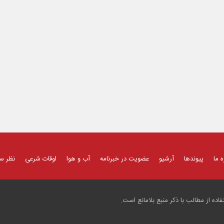
ه ما
پیوندها
آرشیو
عضویت در خبرنامه
آب و هوا
اوقات شرعی
نظر س
ده از مطالب با ذکر منبع بلامانع است.