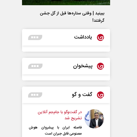
ببینید | وقتی ستاره‌ها قبل از گل جشن
گرفتند!
یادداشت
پیشخوان
گفت و گو
در گفت‌و‌گو با جام‌جم آنلاین
تشریح شد
فاصله ایران با پیشرو‌ان هوش
مصنوعی قابل جبران است