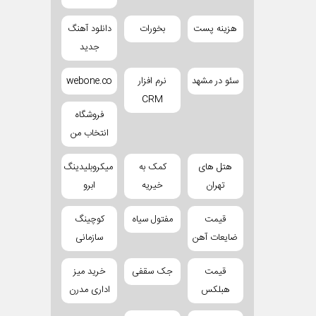
هزینه پست
بخورات
دانلود آهنگ
جدید
سئو در مشهد
نرم افزار
webone.co
CRM
فروشگاه
انتخاب من
هتل های
کمک به
میکروبلیدینگ
تهران
خیریه
ابرو
قیمت
مفتول سیاه
کوچینگ
ضایعات آهن
سازمانی
قیمت
جک سقفی
خرید میز
هبلکس
اداری مدرن