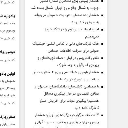
هشدار پلیس برای مسافران شمال؛ مسیر
کد خبر: ۱۴۲۴۸۶۲ تاریخ انتشار : ۱۴۰۲/۰۷/۱۳
جنوب به شمال چالوس و تهران–شمال بسته شد
هشدار متخصصان؛ هپاتیت خاموش می‌تواند
یادواره شه
به سرطان کبد برسد!
به مناسبت 
اجازه ایجاد مسیر دوم را در تنگه هرمز
وعموم مردم 
نمی‌دهیم
کد خبر: ۱۴۲۳۸۴۰ تاریخ انتشار : ۱۴۰۲/۰۷/۰۴
هک شرکت‌های مالی با تماس تلفنی؛ فیشینگ
صوتی برای سرقت اطلاعات حساس
دومین یادواره ۵۶ شهید کارمند شهرست
نقض آتش‌بس در لبنان؛ حمله توپخانه‌ای و
کد خبر: ۱۴۲۳۶۰۰ تاریخ انتشار : ۱۴۰۲/۰۷/۰۲
پهپادی اسرائیل به چند شهرک
هشدار نارنجی هواشناسی برای ۴ استان؛ خطر
اولین یاد
سیلاب و رعدوبرق در ارتفاعات
همزمان با 
با همراهی کارشناسان، دانشگاهیان، مدیران و
روستای میره
فعالان اقتصادی در حال پیگیری مسائل
شهداء و ایث
هستیم/پیگیری دولت برای افزایش مبلغ
کد خبر: ۱۴۲۳۲۴۹ تاریخ انتشار : ۱۴۰۲/۰۶/۲۸
کالابرگ ادامه دارد
۳ تصادف مرگبار در بزرگراه‌های تهران؛ هشدار
سفر زیارت
پلیس درباره بی‌توجهی و تغییر مسیر ناگهانی
سفر زیارتی