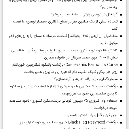
توصیه‌های تغذیه‌ای برای زائران اربعین ۱۴۰۵ | در گرمای اربعین چه بخوریم و
چه نخوریم؟
گره قتل در دی‌جی پارتی با ۵۰ قسم باز می‌شود
ثبت‌نام بیش از یک میلیون نفر در سماح | زائران «همیار اربعین» را نصب
کنند
متقاضیان ارز اربعین ۱۴۰۵ بخوانند | ثبت‌نام در سامانه سماح را به روز‌های آخر
موکول نکنید
کاهش ۲۵ درصدی بستری مجدد با اجرای طرح «پرستار پیگیر» | شناسایی
بیش از ۳۰۰۰ مورد جدید سرطان در خانواده بیماران
Castlevania: Belmont’s Curse؛ بازگشت باشکوه شکارچیان خون‌آشام
روی هر لینکی کلیک نکنید، دام کلاهبرداران سایبری همین‌جاست
سرمایه‌گذاری برای رفاه؛ هزینه یا آینده‌سازی؟
بازگشت مسعود شصت‌چی با دردسر‌های تازه؛ از شایعه حضور در میز مذاکره
تا پایان فیلمبرداری «مرد سه‌هزارچهره»
استعلام وام ضروری ۷۵ میلیون تومانی بازنشستگان کشوری؛ نحوه مشاهده
نتیجه درخواست
اجیر کردن قاتل برای کشتن همسر!
بازگشت Black Flag Resynced خبری جذاب برای دوستداران بازی