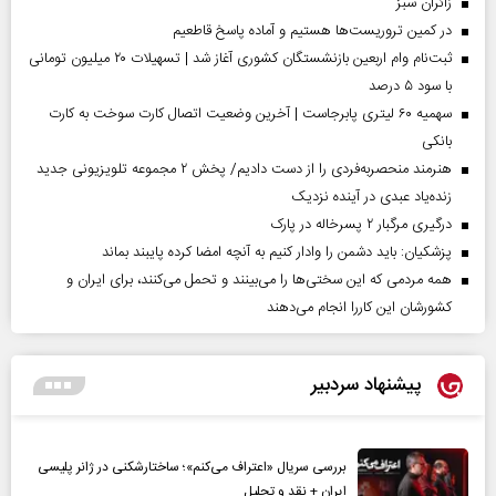
‌زائران سبز
در کمین تروریست‌ها هستیم و آماده پاسخ قاطعیم
ثبت‌نام وام اربعین بازنشستگان کشوری آغاز شد | تسهیلات ۲۰ میلیون تومانی
با سود ۵ درصد
سهمیه ۶۰ لیتری پابرجاست | آخرین وضعیت اتصال کارت سوخت به کارت
بانکی
هنرمند منحصر‌به‌فردی را از دست دادیم/ پخش ۲ مجموعه تلویزیونی جدید
زنده‌یاد عبدی در آینده نزدیک
درگیری مرگبار ۲ پسرخاله در پارک
پزشکیان: باید دشمن را وادار کنیم به آنچه امضا کرده پایبند بماند
همه مردمی که این سختی‌ها را می‌بینند و تحمل می‌کنند، برای ایران و
کشورشان این کاررا انجام می‌دهند
پیشنهاد سردبیر
بررسی سریال «اعتراف می‌کنم»؛ ساختارشکنی در ژانر پلیسی
ایران + نقد و تحلیل