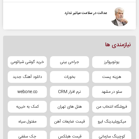
عدالت در سلامت میانبر ندارد
نیازمندی ها
یوتوبروکرز
جراحی بینی
خرید گوشی شیائومی
هزینه پست
بخورات
دانلود آهنگ جدید
سئو در مشهد
نرم افزار CRM
webone.co
فروشگاه انتخاب من
هتل های تهران
کمک به خیریه
میکروبلیدینگ ابرو
قیمت ضایعات آهن
مفتول سیاه
کوچینگ سازمانی
قیمت هبلکس
جک سقفی