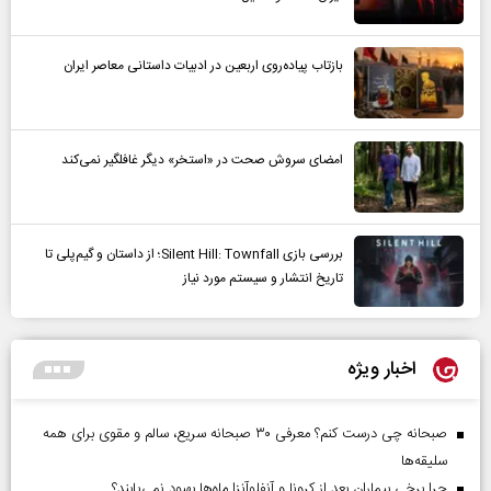
بازتاب پیاده‌روی اربعین در ادبیات داستانی معاصر ایران
امضای سروش صحت در «استخر» دیگر غافلگیر نمی‌کند
بررسی بازی Silent Hill: Townfall؛ از داستان و گیم‌پلی تا
تاریخ انتشار و سیستم مورد نیاز
اخبار ویژه
صبحانه چی درست کنم؟ معرفی ۳۰ صبحانه سریع، سالم و مقوی برای همه
سلیقه‌ها
چرا برخی بیماران بعد از کرونا و آنفلوآنزا ماه‌ها بهبود نمی‌یابند؟