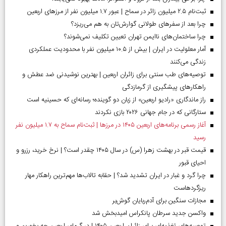
ثبت‌نام ۲.۵ میلیون زائر در سماح | عبور ۱.۷ میلیون نفر از مرز‌های اربعین
چرا بعد از سفرهای طولانی گوارش‌تان به هم می‌ریزد؟
چرا ساختمان‌های ناایمن تهران تعیین تکلیف نمی‌شوند؟
آمار معلولیت در ایران | بیش از ۱۰.۵ میلیون نفر با محدودیت عملکردی
زندگی می‌کنند
توصیه‌های طب سنتی برای زائران اربعین | بهترین نوشیدنی ضد عطش و
راهکارهای پیشگیری از گرمازدگی
راز ماندگاری «رادیو اربعین» از زبان دو گوینده؛ رسانه‌ای که حسینیه است
ستارگانی که در جام جهانی ۲۰۲۶ بازی نکردند
آغاز رسمی برنامه‌های اربعین ۱۴۰۵ در مرز‌ها | ثبت‌نام سماح به ۱.۷ میلیون نفر
رسید
قیمت قبر در بهشت زهرا (س) در سال ۱۴۰۵ چقدر است؟ | نرخ خرید، رزرو و
احیای قبور
چرا گرد و غبار در ایران تشدید شد؟ | حقابه تالاب‌ها مهم‌ترین راهکار مهار
ریزگردهاست
مجازات سنگین برای آدم‌ربایان گوش‌بر
واکسن جدید سرطان پانکراس امیدبخش شد