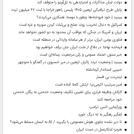
دولت لبنان مذاکرات و امتیازدهی به تل‌آویو را متوقف کند
پایان طرح ترافیکی اربعین ۱۴۰۵ پلیس راهور فراجا با ثبت ۶۷ میلیون تردد
ببینید | خود فروخته‌ها چطور با موساد همکاری می‌کردند؟
اسرائیل به دنبال تخریب روند صلح و بی‌ثبات کردن سوریه و غزه است
ایران و آمریکا در جنگی که عواقب آن محدود به دو کشور نخواهد ماند
فناوری بومی ایران، برتر از هر سامانه وارداتی در منطقه است
فرمانده نهاجا: در دفاع از ملت ایران جان برکف خواهیم بود
خبر ستون اعتماد عمومی و رکن مرجعیت رسانه‌ای است
ببینید | وضعیت تردد زائران اربعین در مرز خسروی در گفتگو با منوچهر
حبیبی استاندار کرمانشاه
اینترنت بی افسار
امیر سرتیپ اکرمی‌نیا: ارتش کاملا آماده است
کارکنان وظیفه فراری برای تعیین تکلیف وضعیت خدمتی به یگان خدمتی
خود مراجعه کنند
زورآزمایی اتمی ترامپ
کفگیر رهگیر به ته دیگ خورد
تا دیر نشده جلوی هوش مصنوعی را بگیرید / AI به انسان مسلط می‌شود؟
هرمز؛ ابتکارعمل در دست ایران