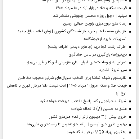
مسیر‌های راهپیمایی جاماندگان اربعین در البرز اعلام شد
قیمت سکه و طلا در بازار آزاد در ۱۰ مرداد ۱۴۰۵
ببینید | «چهل روز » محسن چاووشی منتشر شد
رسانه‌های برون‌مرزی راویان جهانی اربعین
افزایش سقف اعتبار خرید بازنشستگان کشوری | زمان اعلام مبلغ جدید
تسهیلات خرید از فروشگاه‌ها
اطراف رشت کجا بریم (جاهای دیدنی اطراف رشت)
باج‌نیوزها؛ باج‌گیری در لباس افشاگری
تعرض به زیرساخت‌های ایران، بنای هژمونی آمریکا را فرو می‌ریزد
سپر آمریکا نشوید
نظرسنجی شبکه تماشا برای انتخاب سریال‌های شرقی محبوب مخاطبان
قیمت طلا و سکه امروز ۱۱ مرداد ۱۴۰۵ | افت قیمت طلا در بازار تهران با کاهش
نرخ ارز
آمریکا ماجراجویی کند پاسخ مقتضی دریافت خواهد کرد
عشق به حسین (ع) تا لحظه شهادت
خروج بیش از ۳ میلیون زائر از تمام مرز‌های کشور
بهترین نذری‌های اربعین | از کم هزینه‌ترین تا راحت‌ترین نذری‌ها
رهگیری پهپاد MQ9 بر فراز تنگه هرمز