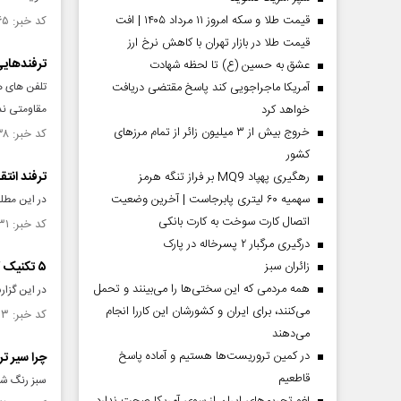
قیمت طلا و سکه امروز ۱۱ مرداد ۱۴۰۵ | افت
کد خبر: ۱۳۳۳۰۶۵ تاریخ انتشار : ۱۴۰۰/۰۵/۳۰
قیمت طلا در بازار تهران با کاهش نرخ ارز
ترفندهایی
عشق به حسین (ع) تا لحظه شهادت
آمریکا ماجراجویی کند پاسخ مقتضی دریافت
تلفن های هم
خواهد کرد
مقاومتی ند
خروج بیش از ۳ میلیون زائر از تمام مرز‌های
کد خبر: ۱۳۳۲۴۳۸ تاریخ انتشار : ۱۴۰۰/۰۵/۲۵
کشور
ترفند انت
رهگیری پهپاد MQ9 بر فراز تنگه هرمز
سهمیه ۶۰ لیتری پابرجاست | آخرین وضعیت
در این مطلب
اتصال کارت سوخت به کارت بانکی
کد خبر: ۱۳۲۶۹۳۱ تاریخ انتشار : ۱۴۰۰/۰۴/۲۶
درگیری مرگبار ۲ پسرخاله در پارک
‌زائران سبز
۵ تکنیک کاربردی برای انتخاب یک رمز عبور امن
همه مردمی که این سختی‌ها را می‌بینند و تحمل
در این گزارش ما به شما ۵ نکته بر
می‌کنند، برای ایران و کشورشان این کاررا انجام
کد خبر: ۱۳۲۶۶۱۳ تاریخ انتشار : ۱۴۰۰/۰۴/۲۳
می‌دهند
در کمین تروریست‌ها هستیم و آماده پاسخ
چرا سیر ت
قاطعیم
سبز رنگ شدن