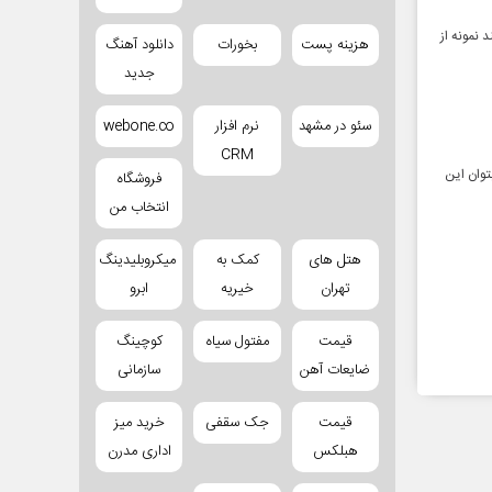
 نمونه از
هزینه پست
بخورات
دانلود آهنگ
جدید
سئو در مشهد
نرم افزار
webone.co
CRM
توان این
فروشگاه
انتخاب من
هتل های
کمک به
میکروبلیدینگ
تهران
خیریه
ابرو
قیمت
مفتول سیاه
کوچینگ
ضایعات آهن
سازمانی
قیمت
جک سقفی
خرید میز
هبلکس
اداری مدرن