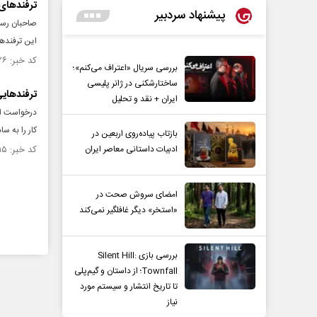
ترفند‌های
پیشنهاد سردبیر
صاحبان رستو
این ترفند‌ها
کد خبر: ۱۳۱۶۱۲۶ تاریخ انتشار : ۱۴۰۰/۰۲/۲۸
بررسی سریال «اعتراف می‌کنم»؛
ساختارشکنی در ژانر پلیسی
ترفند‌های
ایران + نقد و تحلیل
درخواست افز
کار را به س
بازتاب پیاده‌روی اربعین در
ادبیات داستانی معاصر ایران
کد خبر: ۱۳۱۱۱۱۵ تاریخ انتشار : ۱۴۰۰/۰۱/۲۸
امضای سروش صحت در
«استخر» دیگر غافلگیر نمی‌کند
بررسی بازی Silent Hill:
Townfall؛ از داستان و گیم‌پلی
تا تاریخ انتشار و سیستم مورد
نیاز