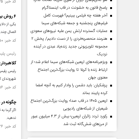
لغو تحریم‌های ایران از سوی آمریکا صحت ندارد
کد خبر: ۱۳۲۳۵۳۵ تاریخ انتشار : ۱۴۰۰/۰۴/۰۸
پاسخ قانون به خشونت در قاب اینستاگرام
آخر هفته چه فیلمی ببینیم؟ فهرست کامل
۶ روش برای افزایش سرعت اینترنت
فیلم‌های پنجشنبه و جمعه شبکه‌های سیما
یکی از دلا
عملیات گسترده ارتش یمن علیه نیروهای سعودی
اتصال چندی
هنرمند منحصر‌به‌فردی را از دست دادیم/ پخش ۲
کد خبر: ۱۳۲۳۲۵۰ تاریخ انتشار : ۱۴۰۰/۰۴/۰۶
مجموعه تلویزیونی جدید زنده‌یاد عبدی در آینده
رئیس پلیس
نزدیک
ویژه‌برنامه‌های اربعین شبکه‌های سیما اعلام شد؛ از
کلاهبرداری تلگرامی از ۲۵ نفر در ته
ارتباط زنده با کربلا تا روایت بزرگ‌ترین اجتماع
معنوی جهان
شهروندان کل
پزشکیان: باید دشمن را وادار کنیم به آنچه امضا
کد خبر: ۱۳۲۳۲۱۶ تاریخ انتشار : ۱۴۰۰/۰۴/۰۵
کرده پایبند بماند
اربعین ۱۴۰۵ در قاب صدا؛ روایت بزرگ‌ترین اجتماع
چگونه در 
شیعیان از شبکه‌های رادیویی
اگر گرما ب
رکورد تردد زائران اربعین؛ بیش از ۴.۳ میلیون عبور
ندهید.
از مرزهای شش‌گانه ثبت شد
کد خبر: ۱۳۲۱۷۳۶ تاریخ انتشار : ۱۴۰۰/۰۳/۳۰