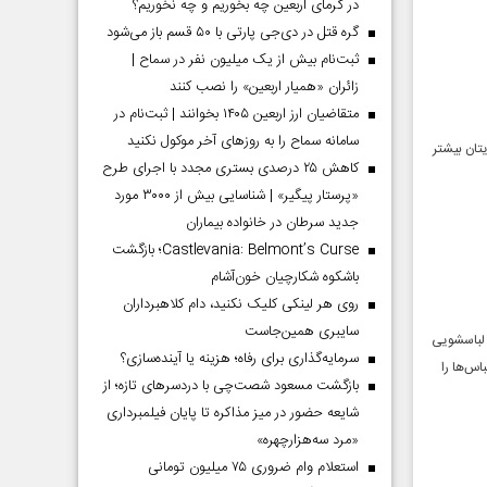
در گرمای اربعین چه بخوریم و چه نخوریم؟
گره قتل در دی‌جی پارتی با ۵۰ قسم باز می‌شود
ثبت‌نام بیش از یک میلیون نفر در سماح |
زائران «همیار اربعین» را نصب کنند
متقاضیان ارز اربعین ۱۴۰۵ بخوانند | ثبت‌نام در
سامانه سماح را به روز‌های آخر موکول نکنید
بازیتان بیشتر
کاهش ۲۵ درصدی بستری مجدد با اجرای طرح
«پرستار پیگیر» | شناسایی بیش از ۳۰۰۰ مورد
جدید سرطان در خانواده بیماران
Castlevania: Belmont’s Curse؛ بازگشت
باشکوه شکارچیان خون‌آشام
روی هر لینکی کلیک نکنید، دام کلاهبرداران
سایبری همین‌جاست
 لباسشویی
سرمایه‌گذاری برای رفاه؛ هزینه یا آینده‌سازی؟
اس‌ها را
بازگشت مسعود شصت‌چی با دردسر‌های تازه؛ از
شایعه حضور در میز مذاکره تا پایان فیلمبرداری
«مرد سه‌هزارچهره»
استعلام وام ضروری ۷۵ میلیون تومانی