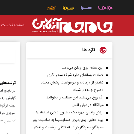
صفحه نخست
تازه ها
این قطعه بوی وطن می‌دهد
حملات رسانه‌ای علیه شبکه سحر آذری
تشکر از «زمانه» و درخواست پخش مجدد
ترفندهایی 
«صبح جمعه با شما»
در دنیای ام
اگر روح می‌بینید این مطلب را بخوانید!
گزارش، به م
میانکاله در میان آتش
بهینه از گ
ارزش واقعی مهره یک میلیون دلاری استقلال!
امروزی در اخ
پیام معاون برون‌مرزی صداوسیما به مناسبت روز
کد خبر: ۱۵۰۳۸۹۳ تاریخ انتشار : ۱۴۰۴/۰۲/۲۸
خبرنگار؛ خبرنگار در نقطه تلاقی واقعیت و افکار