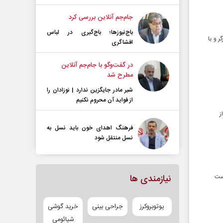
جام‌جم آنلاین بررسی کرد
باج‌نیوزها؛ باج‌گیری در لباس
 و یا
افشاگری
در گفت‌و‌گو با جام‌جم آنلاین
مطرح شد
شیر مادر جایگزین ندارد | نوزادان را
از فواید آن محروم نکنیم
افراد نیازمند از ۲۵ نفر از
فرهنگ اهدای خون باید نسل به
نسل منتقل شود
دست
نیازمندی ها
یوتوبروکرز
جراحی بینی
خرید گوشی
شیائومی