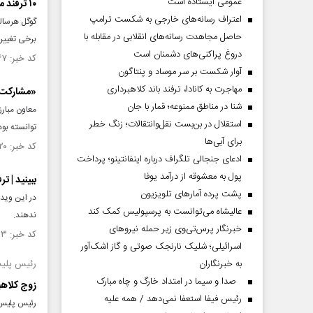
عمومی ایستاده است
۱۰ ترفند موبایلی برای جست‌وجوی امن
اعتراف رسانه‌های خارجی به شکست ترامپ
گوگل هرساله
حاصل مجاهدت رسانه‌های انقلابی در مقابله با
برخی تغییرا
دروغ پراکنی‌های دشمنان است
کد خبر: ۱۴۹۸۳۶۷ تاریخ انتشار : ۱۴۰۴/۰۱/۱۷
آوار شکست بر سر موساد و پنتاگون
مهاجرت به کانادا، ترفند باند کلاهبرداری
«مشارکت در 
شنا در مناطق ممنوعه؛ قمار با جان
معاون مبارز
استقلال در بن‌بست نقل‌وانتقالات؛ زنگ خطر
توانسته بود از ۸۰ نفر، حدود یک هزار و ۸۰۰ میلیارد ریال اخاذی کند، شن
برای آبی‌ها
کد خبر: ۱۴۹۴۲۲۰ تاریخ انتشار : ۱۴۰۳/۱۱/۳۰
ادعای جنجالی تلگراف درباره اینفانتینو؛ پرداخت
پول به معشوقه از درآمد یوفا
ببینید | تر
پشت پرده آمارهای تلویزیون
در این ویدئ
عالیشاه می‌توانست به پرسپولیس کمک کند
ندهند.
خبرنگار پرس‌تی‌وی زیر حمله نیروهای
کد خبر: ۱۴۸۷۷۶۳ تاریخ انتشار : ۱۴۰۳/۱۰/۱۰
اسرائیلی؛ شلیک نارنجک صوتی و گاز اشک‌آور
به خبرنگاران
رئیس پلیس
صدا و سیما در امتداد خارگ و چاه مبارک
زوج کلاهب
رئیس فیفا استعفا نمی‌دهد / همه علیه
رئیس پلیس 