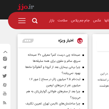
نها
عکس
جام جم پلاس
سلامت
بازار
اخبار ویژه
صبحانه چی درست کنم؟ معرفی ۳۰ صبحانه
سریع، سالم و مقوی برای همه سلیقه‌ها
چرا برخی بیماران بعد از کرونا و آنفلوآنزا ماه‌ها
بهبود نمی‌یابند؟
 در این
ثبت‌نام ۲.۵ میلیون زائر در سماح | عبور ۱.۷
ر استفاده
میلیون نفر از مرز‌های اربعین
 هوشمند
چرا بعد از سفرهای طولانی گوارش‌تان به هم
می‌ریزد؟
چرا ساختمان‌های ناایمن تهران تعیین تکلیف