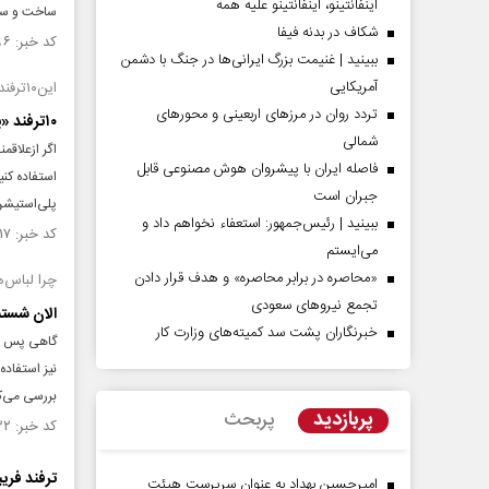
اینفانتینو، اینفانتینو علیه همه
ساخت و ساز 
شکاف در بدنه فیفا
کد خبر: ۱۴۸۴۴۹۶ تاریخ انتشار : ۱۴۰۳/۰۹/۱۸
ببینید | غنیمت بزرگ ایرانی‌ها در جنگ با دشمن
آمریکایی
این۱۰ترفند، تجربه بازی شما را جذاب‌تر می‌کند
تردد روان در مرزهای اربعینی و محورهای
۱۰ترفند «پلی‌استیشن۵» که هر گیمری باید بداند!
شمالی
فاصله ایران با پیشرو‌ان هوش مصنوعی قابل
جبران است
پلی‌استیشن۵خواهم گف
ببینید | رئیس‌جمهور: استعفاء نخواهم داد و
کد خبر: ۱۴۴۸۷۱۷ تاریخ انتشار : ۱۴۰۲/۱۲/۲۰
می‌ایستم
«محاصره در برابر محاصره» و هدف قرار دادن
چرا لباس‌
تجمع نیروهای سعودی
الان شست
خبرنگاران پشت سد کمیته‌های وزارت کار
گاهی پس از
نیز استفاده
بررسی می‌کن
پربازدید
پربحث
کد خبر: ۱۴۲۹۵۳۲ تاریخ انتشار : ۱۴۰۲/۰۸/۱۵
ترفند فریب
امیرحسین بهداد به عنوان سرپرست هیئت