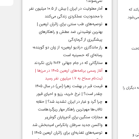
نمی‌شوند؟
آمار معلولیت در ایران | بیش از ۱۰.۵ میلیون نفر
کند که
با محدودیت عملکردی زندگی می‌کنند
می‌شود.
توصیه‌های طب سنتی برای زائران اربعین |
بهترین نوشیدنی ضد عطش و راهکارهای
پیشگیری از گرمازدگی
راز ماندگاری «رادیو اربعین» از زبان دو گوینده؛
ساخت
رسانه‌ای که حسینیه است
ستارگانی که در جام جهانی ۲۰۲۶ بازی نکردند
آغاز رسمی برنامه‌های اربعین ۱۴۰۵ در مرز‌ها |
ثبت‌نام سماح به ۱.۷ میلیون نفر رسید
قیمت قبر در بهشت زهرا (س) در سال ۱۴۰۵
 دیگران را
چقدر است؟ | نرخ خرید، رزرو و احیای قبور
چرا گرد و غبار در ایران تشدید شد؟ | حقابه
تالاب‌ها مهم‌ترین راهکار مهار ریزگردهاست
مجازات سنگین برای آدم‌ربایان گوش‌بر
واکسن جدید سرطان پانکراس امیدبخش شد
توصیه‌های تغذیه‌ای برای زائران اربعین ۱۴۰۵ |
گی و