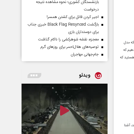
بازنشستگان کشوری؛ نحوه مشاهده نتیجه
درخواست
اجیر کردن قاتل برای کشتن همسر!
بازگشت Black Flag Resynced خبری جذاب
برای دوستداران بازی
معجزه، نقشه شوهرکشی را ناکام گذاشت
که مدل
توصیه‌های هلال‌احمر برای روز‌های گرم
هیم که
جام‌جهانی مهاجران
 هستید که
ویدئو
، آشنا