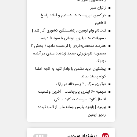
راحت‌ترین نذری‌ها
‌زائران سبز
در کمین تروریست‌ها هستیم و آماده پاسخ
قاطعیم
ثبت‌نام وام اربعین بازنشستگان کشوری آغاز شد |
تسهیلات ۲۰ میلیون تومانی با سود ۵ درصد
هنرمند منحصر‌به‌فردی را از دست دادیم/ پخش ۲
مجموعه تلویزیونی جدید زنده‌یاد عبدی در آینده
نزدیک
پزشکیان: باید دشمن را وادار کنیم به آنچه امضا
کرده پایبند بماند
درگیری مرگبار ۲ پسرخاله در پارک
سهمیه ۶۰ لیتری پابرجاست | آخرین وضعیت
اتصال کارت سوخت به کارت بانکی
ببینید | بازدید رئیس رسانه ملی از قلب تپنده
رادیو اربعین
پیشنهاد سردبیر