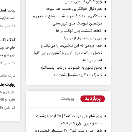
رکوردشکنی تاریخی بورس
هم دنبال جوانگرایی هستم هم نتیجه
بیانیه اس
دستگیری تعداد ۸ نفر از اشرار مسلح شاخص و
استاندارکرم
مرتبطین گروهک های تروریستی
کد خبر: ۱۴۲۶۵۱۰ تاریخ انتشار : ۱۴۰۲/۰۷/۲۶
قطعه گمشده پازل کهکشانی‌ها
دربی دوباره خارج از تهران!
کمک یک می
همه مردمی که این سختی‌ها را می‌بینند و
جام جم ورزش
تحمل می‌کنند، برای ایران و کشورشان این کاررا
این شهر کم
انجام می‌دهند
کد خبر: ۷۲۰۴۲۴ تاریخ انتشار : ۱۳۹۳/۰۷/۰۱
پاسخ قانون به خشونت در قاب اینستاگرام
کالابرگ سه گروه مشمول شارژ شد
عارف طاهرک
روایت جنا
30 بانوی
پربازدید
پربحث
هنری و نقا
کد خبر: ۷۰۴۹۴۱ تاریخ انتشار : ۱۳۹۳/۰۵/۲۱
برای شام چی درست کنم؟ | ۲۵ ایده خوشمزه،
ساده و فوری برای شام امشب
ناهار چی درست کنم؟ | ۲۰ پیشنهاد خوشمزه و