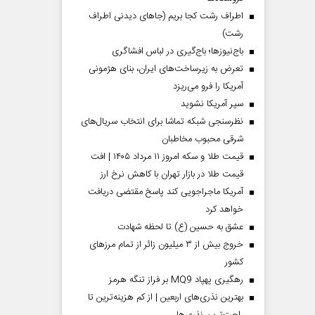
اطراف رشت کجا بریم (جاهای دیدنی اطراف
رشت)
باج‌نیوزها؛ باج‌گیری در لباس افشاگری
تعرض به زیرساخت‌های ایران، بنای هژمونی
آمریکا را فرو می‌ریزد
سپر آمریکا نشوید
نظرسنجی شبکه تماشا برای انتخاب سریال‌های
شرقی محبوب مخاطبان
قیمت طلا و سکه امروز ۱۱ مرداد ۱۴۰۵ | افت
قیمت طلا در بازار تهران با کاهش نرخ ارز
آمریکا ماجراجویی کند پاسخ مقتضی دریافت
خواهد کرد
عشق به حسین (ع) تا لحظه شهادت
خروج بیش از ۳ میلیون زائر از تمام مرز‌های
کشور
رهگیری پهپاد MQ9 بر فراز تنگه هرمز
بهترین نذری‌های اربعین | از کم هزینه‌ترین تا