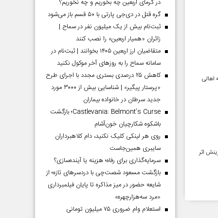
در گرمای اربعین چه بخوریم و چه نخوریم؟
گره قتل در دی‌جی پارتی با ۵۰ قسم باز می‌شود
ثبت‌نام بیش از یک میلیون نفر در سماح |
زائران «همیار اربعین» را نصب کنند
متقاضیان ارز اربعین ۱۴۰۵ بخوانند | ثبت‌نام در
سامانه سماح را به روز‌های آخر موکول نکنید
کاهش ۲۵ درصدی بستری مجدد با اجرای طرح
 اهالی
«پرستار پیگیر» | شناسایی بیش از ۳۰۰۰ مورد
جدید سرطان در خانواده بیماران
Castlevania: Belmont’s Curse؛ بازگشت
باشکوه شکارچیان خون‌آشام
روی هر لینکی کلیک نکنید، دام کلاهبرداران
سایبری همین‌جاست
ینش اثر
سرمایه‌گذاری برای رفاه؛ هزینه یا آینده‌سازی؟
بازگشت مسعود شصت‌چی با دردسر‌های تازه؛ از
شایعه حضور در میز مذاکره تا پایان فیلمبرداری
«مرد سه‌هزارچهره»
استعلام وام ضروری ۷۵ میلیون تومانی