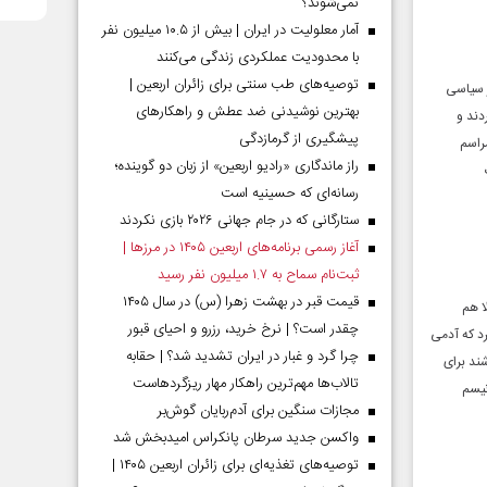
نمی‌شوند؟
آمار معلولیت در ایران | بیش از ۱۰.۵ میلیون نفر
با محدودیت عملکردی زندگی می‌کنند
توصیه‌های طب سنتی برای زائران اربعین |
ر سیاسی
بهترین نوشیدنی ضد عطش و راهکارهای
دند و
پیشگیری از گرمازدگی
راسم
راز ماندگاری «رادیو اربعین» از زبان دو گوینده؛
رسانه‌ای که حسینیه است
ستارگانی که در جام جهانی ۲۰۲۶ بازی نکردند
آغاز رسمی برنامه‌های اربعین ۱۴۰۵ در مرز‌ها |
ثبت‌نام سماح به ۱.۷ میلیون نفر رسید
قیمت قبر در بهشت زهرا (س) در سال ۱۴۰۵
ا هم
چقدر است؟ | نرخ خرید، رزرو و احیای قبور
رد که آدمی
چرا گرد و غبار در ایران تشدید شد؟ | حقابه
ند برای
تالاب‌ها مهم‌ترین راهکار مهار ریزگردهاست
نیسم
مجازات سنگین برای آدم‌ربایان گوش‌بر
واکسن جدید سرطان پانکراس امیدبخش شد
توصیه‌های تغذیه‌ای برای زائران اربعین ۱۴۰۵ |