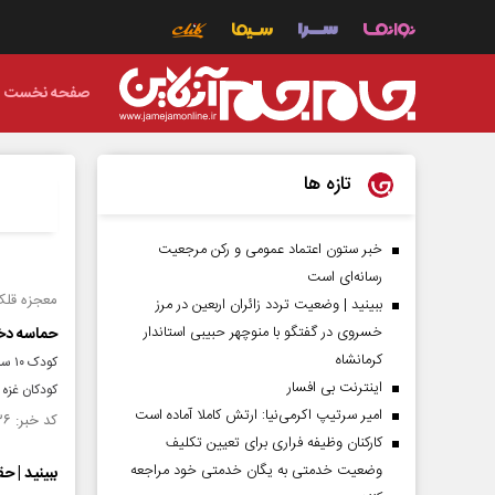
صفحه نخست
تازه ها
خبر ستون اعتماد عمومی و رکن مرجعیت
رسانه‌ای است
معجزه قلک کود
ببینید | وضعیت تردد زائران اربعین در مرز
خسروی در گفتگو با منوچهر حبیبی استاندار
حماسه دخت
کرمانشاه
کود
اینترنت بی افسار
کودکان غزه
امیر سرتیپ اکرمی‌نیا: ارتش کاملا آماده است
کد خبر: ۱۵۱۲۰۳۶ تاریخ انتشار : ۱۴۰۴/۰۵/۰۶
کارکنان وظیفه فراری برای تعیین تکلیف
وضعیت خدمتی به یگان خدمتی خود مراجعه
ببینید | 