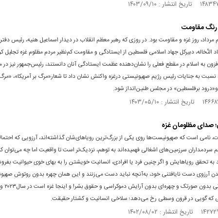
 رنگ مقاومت
 مرداد،‌ روز غزه و مقاومت بود. در روزی که رهبر معظم انقلاب در دیدار اسماعیل هنیه، رئیس دفت
 النَّخاله، دبیرکل جهاد اسلامی فلسطین از ایستادگی و مقاومت کم‌نظیر مردم مظلوم غزه تجلیل کر
زون به اسلام در مقطع فعلی را نشان‌دهنده عظمت ایستادگی آنان دانستند، رئیس‌جمهور نیز در م
نسبت به جنایات رئیس رژیم صهیونیستی درغزه واکنش نشان داد تا شعار«مرگ بر آمریکا»، «مرگ
 و«درود برفلسطین» در مجلس طنین‌انداز شود.
؛ صدای مظلومان غزه
رات، نامی است که صهیونیست‌‌ها روی یکی از بزرگ‌ترین رویاهای‌شان گذاشته‌اند، آرزویی که احتمال
 سردمداران سرزمین‌های اشغالی فهمیده‌اند به توهم، نزدیک‌تر است تا واقعیت اما چه می‌توان ک
به تحقق رویاهایش و اگر چنین فرد یا افرادی، انسانیت خویشتن را به بهای خوی حیوانیت بفروش
ندن آرزوی دست نایافتنی خود، به‌آنچه نباید دست می‌زنند و این همان چهره بدون روتوش صهیو
است؛ صورتی بدون صورتک و چهره‌ای بدون آرایش دموکراسی و حقوق بشر! و اینجا غزه است در سال۲۰۲۳ و
 که گویی در قرون وسطی رخ می‌دهد؛ سلاخی انسانیت و کشتار حقیقت.