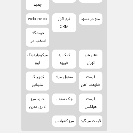
جدید
سئو در مشهد
نرم افزار
webone.co
CRM
فروشگاه
انتخاب من
هتل های
کمک به
میکروبلیدینگ
تهران
خیریه
ابرو
قیمت
مفتول سیاه
کوچینگ
ضایعات آهن
سازمانی
قیمت
جک سقفی
خرید میز
هبلکس
اداری مدرن
قیمت میلگرد
میز کنفرانس