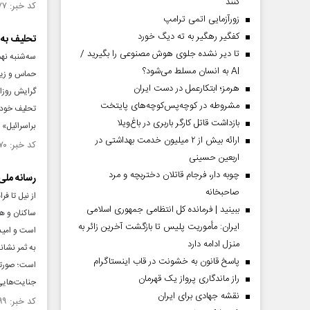
کنند
کد خبر: ۱۴۸۳۴۷۷ تاریخ انتشار : ۱۴۰۳/۰۹/۱۰
زورآزمایی اتمی ترامپ
کفگیر رهگیر به ته دیگ خورد
تحلیف به
تا دیر نشده جلوی هوش مصنوعی را بگیرید /
سه‌شنبه نهم
AI به انسان مسلط می‌شود؟
حماس و زیاد
هرمز؛ ابتکارعمل در دست ایران
گرایش روزاف
مشروطه در کوچه‌پس‌کوچه‌های پایتخت
تحلیف خود 
بازداشت قاتل کارگر باربری در باغ‌ویلا
براسرائیل»
ارائه بیش از ۲ میلیون خدمت بهداشتی در
کد خبر: ۱۴۶۶۸۷۰ تاریخ انتشار : ۱۴۰۳/۰۵/۱۰
اربعین حسینی
چوبه دار، فرجام قاتلان دختربچه و مرد
رسانه ملی
صاحبخانه
از نیل تا ف
ببینید | فرمانده کل انتظامی جمهوری اسلامی
ساکنان و هم
ایران­: مأموریت پلیس تا بازگشت آخرین زائر به
است و امید 
منزل ادامه دارد
به ثمر نشا
پاسخ قانون به خشونت در قاب اینستاگرام
راز ماندگاری پرواز یک قهرمان
جنایت‌هایی
نقشه جهادی برای ایران
کد خبر: ۱۴۲۷۲۹۹ تاریخ انتشار : ۱۴۰۲/۰۸/۰۲