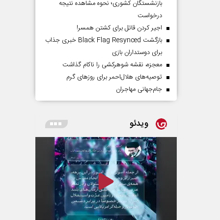
بازنشستگان کشوری؛ نحوه مشاهده نتیجه
درخواست
اجیر کردن قاتل برای کشتن همسر!
بازگشت Black Flag Resynced خبری جذاب
برای دوستداران بازی
معجزه، نقشه شوهرکشی را ناکام گذاشت
توصیه‌های هلال‌احمر برای روز‌های گرم
جام‌جهانی مهاجران
ویدئو