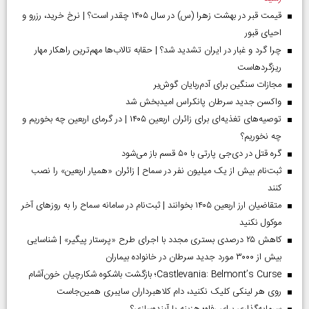
قیمت قبر در بهشت زهرا (س) در سال ۱۴۰۵ چقدر است؟ | نرخ خرید، رزرو و
احیای قبور
چرا گرد و غبار در ایران تشدید شد؟ | حقابه تالاب‌ها مهم‌ترین راهکار مهار
ریزگردهاست
مجازات سنگین برای آدم‌ربایان گوش‌بر
واکسن جدید سرطان پانکراس امیدبخش شد
توصیه‌های تغذیه‌ای برای زائران اربعین ۱۴۰۵ | در گرمای اربعین چه بخوریم و
چه نخوریم؟
گره قتل در دی‌جی پارتی با ۵۰ قسم باز می‌شود
ثبت‌نام بیش از یک میلیون نفر در سماح | زائران «همیار اربعین» را نصب
کنند
متقاضیان ارز اربعین ۱۴۰۵ بخوانند | ثبت‌نام در سامانه سماح را به روز‌های آخر
موکول نکنید
کاهش ۲۵ درصدی بستری مجدد با اجرای طرح «پرستار پیگیر» | شناسایی
بیش از ۳۰۰۰ مورد جدید سرطان در خانواده بیماران
Castlevania: Belmont’s Curse؛ بازگشت باشکوه شکارچیان خون‌آشام
روی هر لینکی کلیک نکنید، دام کلاهبرداران سایبری همین‌جاست