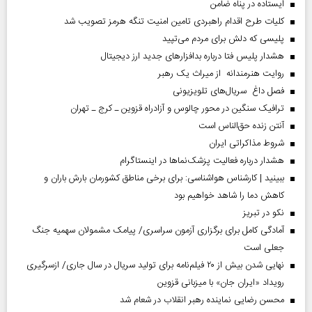
ایستاده در پناه ضامن
کلیات طرح اقدام راهبردی تامین امنیت تنگه هرمز تصویب شد
پلیسی که دلش برای مردم می‌تپید
هشدار پلیس فتا درباره بدافزار‌های جدید ارز دیجیتال
روایت هنرمندانه از میراث یک رهبر
فصل داغ سریال‌های تلویزیونی
ترافیک سنگین در محور چالوس و آزادراه قزوین ـ کرج ـ تهران
آنتن زنده حق‌الناس است
شروط مذاکراتی ایران
هشدار درباره فعالیت پزشک‌نما‌ها در اینستاگرام
ببینید | کارشناس هواشناسی: برای برخی مناطق کشورمان بارش باران و
کاهش دما را شاهد خواهیم بود
نکو در تبریز
آمادگی کامل برای برگزاری آزمون سراسری/ پیامک مشمولان سهمیه جنگ
جعلی است
نهایی شدن بیش از ۲۰ فیلم‌نامه برای تولید سریال در سال جاری/ ازسرگیری
رویداد «ایران جان» با میزبانی قزوین
محسن رضایی نماینده رهبر انقلاب در شعام شد