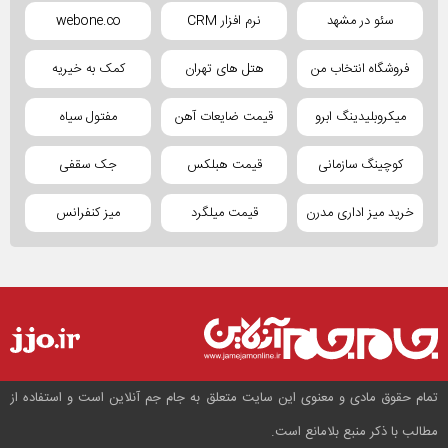
سئو در مشهد
نرم افزار CRM
webone.co
فروشگاه انتخاب من
هتل های تهران
کمک به خیریه
میکروبلیدینگ ابرو
قیمت ضایعات آهن
مفتول سیاه
کوچینگ سازمانی
قیمت هبلکس
جک سقفی
خرید میز اداری مدرن
قیمت میلگرد
میز کنفرانس
تمام حقوق مادی و معنوی این سایت متعلق به جام جم آنلاین است و استفاده از
مطالب با ذکر منبع بلامانع است.