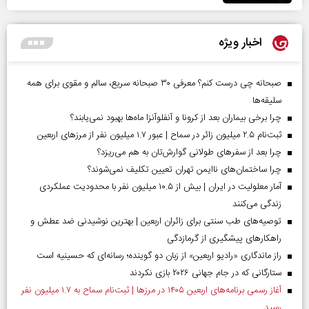
اخبار ویژه
صبحانه چی درست کنم؟ معرفی ۳۰ صبحانه سریع، سالم و مقوی برای همه
سلیقه‌ها
چرا برخی بیماران بعد از کرونا و آنفلوآنزا ماه‌ها بهبود نمی‌یابند؟
ثبت‌نام ۲.۵ میلیون زائر در سماح | عبور ۱.۷ میلیون نفر از مرز‌های اربعین
چرا بعد از سفرهای طولانی گوارش‌تان به هم می‌ریزد؟
چرا ساختمان‌های ناایمن تهران تعیین تکلیف نمی‌شوند؟
آمار معلولیت در ایران | بیش از ۱۰.۵ میلیون نفر با محدودیت عملکردی
زندگی می‌کنند
توصیه‌های طب سنتی برای زائران اربعین | بهترین نوشیدنی ضد عطش و
راهکارهای پیشگیری از گرمازدگی
راز ماندگاری «رادیو اربعین» از زبان دو گوینده؛ رسانه‌ای که حسینیه است
ستارگانی که در جام جهانی ۲۰۲۶ بازی نکردند
آغاز رسمی برنامه‌های اربعین ۱۴۰۵ در مرز‌ها | ثبت‌نام سماح به ۱.۷ میلیون نفر
رسید