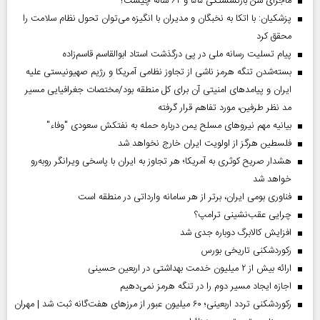
ماجرای سن بازنشستگی ۵۵ و ۶۲ ساله چیست؟
پزشکیان: با اتکا به نخبگان و مدیران با انگیزه می‌توان تحول نظام سلامت را
محقق کرد
پیام تسلیت رسانه ملی در پی درگذشت استاد ابوالقاسم قاسم‌زاده
بسته‌شدن تنگه هرمز ناشی از تجاوز نظامی آمریکا و رژیم صهیونیستی علیه
ایران و پیامد‌های امنیتی آن برای کل منطقه بود/مختصات جغرافیایی مسیر
مد نظر طرفین، مورد تفاهم قرار گرفته
بیانیه مهم نیروهای مسلح یمن درباره حمله به نفتکش سعودی "وفاء"
فلسطین هرگز از اولویت ایران خارج نخواهد شد
هشدار صریح کوثری به آمریکا؛ هر تجاوز به ایران با پاسخی ویرانگر روبه‌رو
خواهد شد
فناوری بومی ایران، برتر از هر سامانه وارداتی در منطقه است
چرایی عقب‌نشینی ترامپ؟
افزایش کالابرگ دوباره جدی شد
رکوردشکنی تاریخی بورس
ارائه بیش از ۲ میلیون خدمت بهداشتی در اربعین حسینی
اجازه ایجاد مسیر دوم را در تنگه هرمز نمی‌دهیم
رکوردشکنی تردد اربعینی؛ ۶۰ میلیون عبور از مرزهای هفت‌گانه ثبت شد | مهران