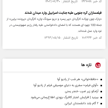
کد خبر: ۱۴۲۷۰۷۸ تاریخ انتشار : ۱۴۰۲/۰۷/۳۰
فیلمسازان کره جنوبی علیه جنایت اسراییل وارد میدان شدند
«پارک چون-ووک» کارگردان «پیر پسر» و «ریو سیونگ-وان» کارگردان «پرونده برلین» از
جمله 100 چهره ای هستند که با امضای دادخواستی علیه رفتار رژیم صهیونیستی در
غزه وارد عمل شده‌ا‌ند.
کد خبر: ۷۰۲۶۴۴ تاریخ انتشار : ۱۳۹۳/۰۵/۱۵
تازه ها
«حافظ‌خوانی» هر شب از رادیو آوا
«آوای فیلم»؛ سفری به دنیای موسیقی فیلم از رادیو آوا
آرامکو زیر ضرب خنجر یمنی
ببینید | افزایش اعتبار کالابرگ بزودی اطلاع‌رسانی می‌شود
۲ گام بلند دانشمندان ایرانی