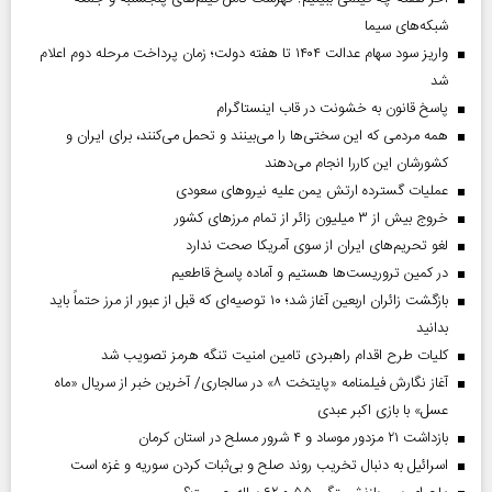
شبکه‌های سیما
واریز سود سهام عدالت ۱۴۰۴ تا هفته دولت؛ زمان پرداخت مرحله دوم اعلام
شد
پاسخ قانون به خشونت در قاب اینستاگرام
همه مردمی که این سختی‌ها را می‌بینند و تحمل می‌کنند، برای ایران و
کشورشان این کاررا انجام می‌دهند
عملیات گسترده ارتش یمن علیه نیروهای سعودی
خروج بیش از ۳ میلیون زائر از تمام مرز‌های کشور
لغو تحریم‌های ایران از سوی آمریکا صحت ندارد
در کمین تروریست‌ها هستیم و آماده پاسخ قاطعیم
بازگشت زائران اربعین آغاز شد؛ ۱۰ توصیه‌ای که قبل از عبور از مرز حتماً باید
بدانید
کلیات طرح اقدام راهبردی تامین امنیت تنگه هرمز تصویب شد
آغاز نگارش فیلمنامه «پایتخت ۸» در سالجاری/ آخرین خبر از سریال «ماه
عسل» با بازی اکبر عبدی
بازداشت ۲۱ مزدور موساد و ۴ شرور مسلح در استان کرمان
اسرائیل به دنبال تخریب روند صلح و بی‌ثبات کردن سوریه و غزه است