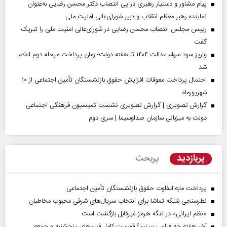
پیام مشاور و دستیار رهبری در پی انتصاب دکتر محسن رضایی به‌عنوان
نماینده رهبر معظم انقلاب و دبیر شورای‌عالی امنیت ملی
رییس مجلس انتصاب محسن رضایی در شورای‌عالی امنیت ملی را تبریک
گفت
واریز سود سهام عدالت ۱۴۰۴ تا هفته دولت؛ زمان پرداخت مرحله دوم اعلام
شد
احتمال پرداخت معوقات افزایش حقوق بازنشستگان تأمین اجتماعی از ۱۰
شهریورماه
گزارش تصویری | گزارش تصویری نشست کمیسیون فرهنگی اجتماعی
دولت به میزبانی سازمان صداوسیما | سری دوم
پربازدید
پربحث
پرداخت مابه‌التفاوت حقوق بازنشستگان تأمین اجتماعی
نظرسنجی شبکه تماشا برای انتخاب سریال‌های شرقی محبوب مخاطبان
«نظم ایرانی» در تنگه هرمز غیرقابل بازگشت است
آخر هفته چه فیلمی ببینیم؟ فهرست کامل فیلم‌های پنجشنبه و جمعه