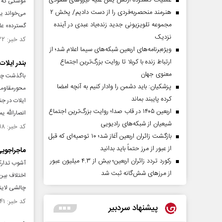
عملیات گسترده ارتش یمن علیه نیروهای سعودی
موشکی که در
هنرمند منحصر‌به‌فردی را از دست دادیم/ پخش ۲
می‌خواند یا
مجموعه تلویزیونی جدید زنده‌یاد عبدی در آینده
گسترده» عل
نزدیک
کد خبر: ۱۵۴۴۸۳۲ تاریخ انتشار : ۱۴۰۴/۱۲/۱۰
ویژه‌برنامه‌های اربعین شبکه‌های سیما اعلام شد؛ از
ارتباط زنده با کربلا تا روایت بزرگ‌ترین اجتماع
بندر ایلات
معنوی جهان
پزشکیان: باید دشمن را وادار کنیم به آنچه امضا
کرده پایبند بماند
ایلات در ج
اربعین ۱۴۰۵ در قاب صدا؛ روایت بزرگ‌ترین اجتماع
انصارالله یمن به‎فعالیت این بندر راهبردی رژیم‌صهیو
شیعیان از شبکه‌های رادیویی
کد خبر: ۱۵۳۸۵۹۸ تاریخ انتشار : ۱۴۰۴/۱۰/۲۴
بازگشت زائران اربعین آغاز شد؛ ۱۰ توصیه‌ای که قبل
از عبور از مرز حتماً باید بدانید
ماجراجویی
رکورد تردد زائران اربعین؛ بیش از ۴.۳ میلیون عبور
آشوب تدارک
از مرزهای شش‌گانه ثبت شد
اختلاف بین 
چالشی لاین
کد خبر: ۱۵۳۸۱۴۱ تاریخ انتشار : ۱۴۰۴/۱۰/۲۰
پیشنهاد سردبیر