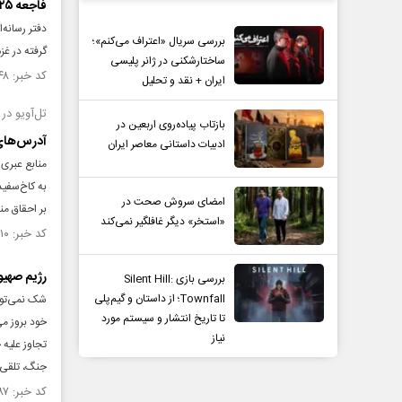
فاجعه ۲۰۲۵ در غزه به روایت آمار؛ ۳۳ میلیارد دلار خسارت مستقیم
دفتر رسانه
بررسی سریال «اعتراف می‌کنم»؛
گرفته در غزه طی س
ساختارشکنی در ژانر پلیسی
کد خبر: ۱۵۳۶۹۴۸ تاریخ انتشار : ۱۴۰۴/۱۰/۱۰
ایران + نقد و تحلیل
تل‌‎آویو در آستانه جنگی جدید با لبنان قرار دارد اما وزیرخارجه بیروت علیه حزب‎‌الله شمشیر کشیده است
بازتاب پیاده‌روی اربعین در
آدرس‌های 
ادبیات داستانی معاصر ایران
امضای سروش صحت در
بر احقاق منافع ملی‎‌شان باهمراهی محورمقاومت به 
«استخر» دیگر غافلگیر نمی‌کند
کد خبر: ۱۵۳۵۹۱۰ تاریخ انتشار : ۱۴۰۴/۱۰/۰۴
رژیم صهیو
بررسی بازی Silent Hill:
Townfall؛ از داستان و گیم‌پلی
شک نمی‌توا
تا تاریخ انتشار و سیستم مورد
خود بروز م
نیاز
تجاوز علیه 
جنگ، تلقی 
کد خبر: ۱۵۳۵۶۸۷ تاریخ انتشار : ۱۴۰۴/۱۰/۰۳