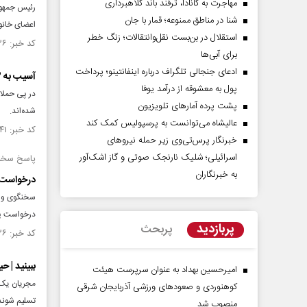
مهاجرت به کانادا، ترفند باند کلاهبرداری
رئیس جمهور 
شنا در مناطق ممنوعه؛ قمار با جان
اعضای خانوا
استقلال در بن‌بست نقل‌وانتقالات؛ زنگ خطر
کد خبر: ۱۵۴۶۵۳۶ تاریخ انتشار : ۱۴۰۴/۱۲/۲۷
برای آبی‌ها
ادعای جنجالی تلگراف درباره اینفانتینو؛ پرداخت
آسیب به ۱۵۳ واحد بهداشتی در کشور
پول به معشوقه از درآمد یوفا
پشت پرده آمارهای تلویزیون
شده‌اند.
عالیشاه می‌توانست به پرسپولیس کمک کند
کد خبر: ۱۵۴۶۲۴۱ تاریخ انتشار : ۱۴۰۴/۱۲/۲۴
خبرنگار پرس‌تی‌وی زیر حمله نیروهای
اسرائیلی؛ شلیک نارنجک صوتی و گاز اشک‌آور
پاسخ سخنگ
به خبرنگاران
درخواست 
سخنگوی وزا
درخواست پا
پربازدید
پربحث
کد خبر: ۱۵۴۶۲۳۶ تاریخ انتشار : ۱۴۰۴/۱۲/۲۴
ببینید | ح
امیرحسین بهداد به عنوان سرپرست هیئت
مجریان یک ب
کوهنوردی و صعودهای ورزشی آذربایجان شرقی
تسلیم شوند
منصوب شد