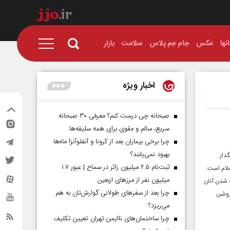
نها
عکس
جام جم پلاس
سلامت
بازار
اخبار ویژه
صبحانه چی درست کنم؟ معرفی ۳۰ صبحانه
سریع، سالم و مقوی برای همه سلیقه‌ها
چرا برخی بیماران بعد از کرونا و آنفلوآنزا ماه‌ها
بهبود نمی‌یابند؟
گداز
ثبت‌نام ۲.۵ میلیون زائر در سماح | عبور ۱.۷
ن و جهان اسلام است.
میلیون نفر از مرز‌های اربعین
 شدن آنان
چرا بعد از سفرهای طولانی گوارش‌تان به هم
 روشن
می‌ریزد؟
چرا ساختمان‌های ناایمن تهران تعیین تکلیف