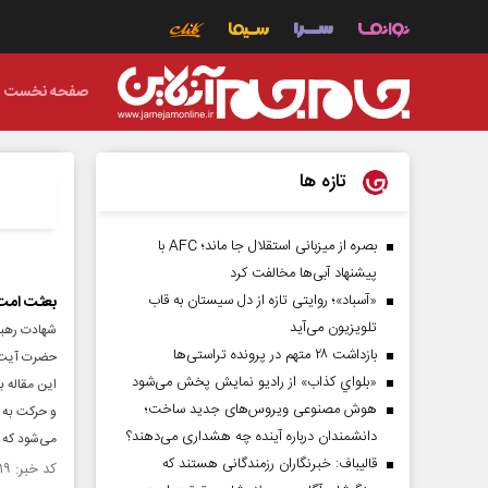
صفحه نخست
تازه ها
بصره از میزبانی استقلال جا ماند؛ AFC با
پیشنهاد آبی‌ها مخالفت کرد
«آسباد»؛ روایتی تازه از دل سیستان به قاب
بعثت امت 
تلویزیون می‌آید
شهادت رهبرا
بازداشت ۲۸ متهم در پرونده تراستی‌ها
«بلواي کذاب» از رادیو نمایش پخش می‌شود
این مقاله 
هوش مصنوعی ویروس‌های جدید ساخت؛
و حرکت به س
دانشمندان درباره آینده چه هشداری می‌دهند؟
می‌شود که 
قالیباف: خبرنگاران رزمندگانی هستند که
کد خبر: ۱۵۵۹۲۱۹ تاریخ انتشار : ۱۴۰۵/۰۴/۲۳