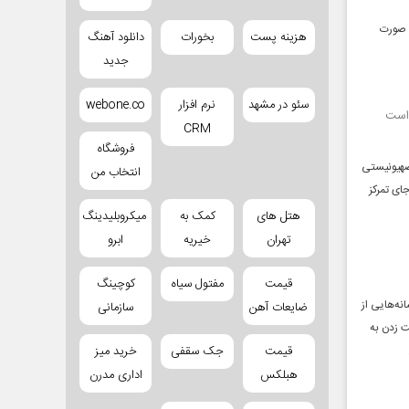
ی صورت
هزینه پست
بخورات
دانلود آهنگ
جدید
سئو در مشهد
نرم افزار
webone.co
CRM
فروشگاه
 رژیم‌صهیونیستی
انتخاب من
کاخ‌‎سفیدمسأله تمایل تل‌‎آویو برای تجاوز مجدد به خاک لبنان را مطرح کردند اما مقامات سیاسی بیروت به‎‌جای تمرکز
هتل های
کمک به
میکروبلیدینگ
تهران
خیریه
ابرو
قیمت
مفتول سیاه
کوچینگ
ه‌هایی از
ضایعات آهن
سازمانی
 زدن به
قیمت
جک سقفی
خرید میز
هبلکس
اداری مدرن