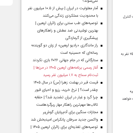
نمی‌شوند؟
آمار معلولیت در ایران | بیش از ۱۰.۵ میلیون نفر
با محدودیت عملکردی زندگی می‌کنند
 کنترل
توصیه‌های طب سنتی برای زائران اربعین |
بهترین نوشیدنی ضد عطش و راهکارهای
پیشگیری از گرمازدگی
راز ماندگاری «رادیو اربعین» از زبان دو گوینده؛
رسانه‌ای که حسینیه است
طبق اعلام سازمان دفاع مدنی لبنان، در جریان حملات روز چهارشنبه رژیم صهیونیستی به این کشور، حداقل ۲۵۴ نفر به
ستارگانی که در جام جهانی ۲۰۲۶ بازی نکردند
آغاز رسمی برنامه‌های اربعین ۱۴۰۵ در مرز‌ها |
ثبت‌نام سماح به ۱.۷ میلیون نفر رسید
قیمت قبر در بهشت زهرا (س) در سال ۱۴۰۵
چقدر است؟ | نرخ خرید، رزرو و احیای قبور
یه
چرا گرد و غبار در ایران تشدید شد؟ | حقابه
ه خواهد
تالاب‌ها مهم‌ترین راهکار مهار ریزگردهاست
مجازات سنگین برای آدم‌ربایان گوش‌بر
واکسن جدید سرطان پانکراس امیدبخش شد
توصیه‌های تغذیه‌ای برای زائران اربعین ۱۴۰۵ |