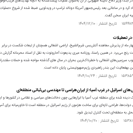
 ابتدا وزیر دفاع کابینه صهیونی از آن به‌عنوان عملیات پیشدستانه به آنچه تهدیدهای قریب‌الوقوع
د کرد و در ساعاتی بعد رئیس‌جمهور آمریکا دونالد ترامپ در ویدئویی ضبط شده از شروع «عملیا
یه ایران سخن گفت.
 در تعطیلات
باگذشت چهار ماه از پذیرش معاهده آتش‌‎بس شرم‌‎الشیخ، اراضی اشغالی همچنان از تبعات شکست در برابر
محورمقاومت رنج می‎‌برد. در همین راستا، روزنامه عبری یدیعوت آحارونوت به نقل از اسناد محرمانه گزارش 
نوب سرزمین‌های اشغالی با خطرناک‌ترین بحران در سال های گذشته مواجه شده و حملات مقتدرا
نیستی پایان داده است.
‌های اسرائیل در غرب آسیا؛ از ایران‌هراسی تا مهندسی بی‌ثباتی منطقه‌ای
 دیده شده برای منطقه غرب آسیا با ابزارهایی چون دخالت‌های سیاسی و نظامی در کشورها و ای
دولت‌ها، طراحی تازه‌ای برای ساخت هژمون از رژیم اسرائیل در منطقه است تا خاورمیانه برای آمری
حل به منطقه‌ای تحت کنترل تبدیل شود.