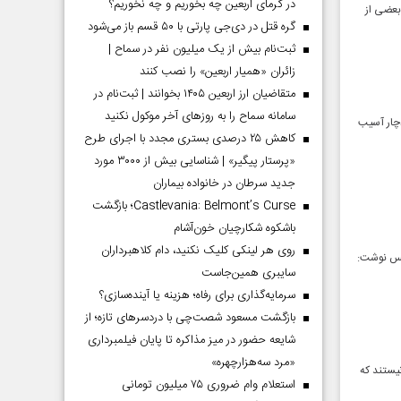
در گرمای اربعین چه بخوریم و چه نخوریم؟
بعضی از
گره قتل در دی‌جی پارتی با ۵۰ قسم باز می‌شود
ثبت‌نام بیش از یک میلیون نفر در سماح |
زائران «همیار اربعین» را نصب کنند
متقاضیان ارز اربعین ۱۴۰۵ بخوانند | ثبت‌نام در
سامانه سماح را به روز‌های آخر موکول نکنید
کی کشور دچار آسیب
کاهش ۲۵ درصدی بستری مجدد با اجرای طرح
«پرستار پیگیر» | شناسایی بیش از ۳۰۰۰ مورد
جدید سرطان در خانواده بیماران
Castlevania: Belmont’s Curse؛ بازگشت
باشکوه شکارچیان خون‌آشام
روی هر لینکی کلیک نکنید، دام کلاهبرداران
یکس نوشت:
سایبری همین‌جاست
سرمایه‌گذاری برای رفاه؛ هزینه یا آینده‌سازی؟
بازگشت مسعود شصت‌چی با دردسر‌های تازه؛ از
شایعه حضور در میز مذاکره تا پایان فیلمبرداری
«مرد سه‌هزارچهره»
نیستند که
استعلام وام ضروری ۷۵ میلیون تومانی