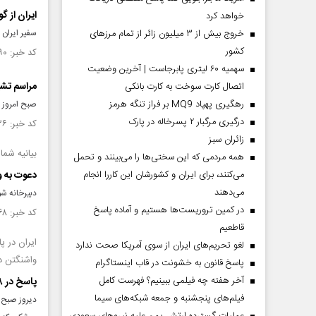
ایران از 
خواهد کرد
خروج بیش از ۳ میلیون زائر از تمام مرز‌های
سفیر ایران 
کشور
کد خبر: ۱۵۴۵۰۹۰ تاریخ انتشار : ۱۴۰۴/۱۲/۱۲
سهمیه ۶۰ لیتری پابرجاست | آخرین وضعیت
مراسم تشییع پیکر ۱۶۵ دانش آموز
اتصال کارت سوخت به کارت بانکی
رهگیری پهپاد MQ9 بر فراز تنگه هرمز
صبح امروز م
درگیری مرگبار ۲ پسرخاله در پارک
کد خبر: ۱۵۴۵۰۳۶ تاریخ انتشار : ۱۴۰۴/۱۲/۱۲
‌زائران سبز
بیانیه شماره ۲ دبیرخانه شورای عالی انقل
همه مردمی که این سختی‌ها را می‌بینند و تحمل
می‌کنند، برای ایران و کشورشان این کاررا انجام
دعوت به و
می‌دهند
دبیرخانه شو
در کمین تروریست‌ها هستیم و آماده پاسخ
کد خبر: ۱۵۴۴۹۶۸ تاریخ انتشار : ۱۴۰۴/۱۲/۱۱
قاطعیم
ایران در پ
لغو تحریم‌های ایران از سوی آمریکا صحت ندارد
واشنگتن در
پاسخ قانون به خشونت در قاب اینستاگرام
آخر هفته چه فیلمی ببینیم؟ فهرست کامل
پاسخ در ۸ آسمان
فیلم‌های پنجشنبه و جمعه شبکه‌های سیما
دیروز صبح ا