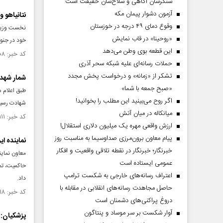
سنگرشان آگاهی و سلاح‌شان حقیقت است
آزمون دشوار پیمان مکه
نتانیاهو و
وقوع دمای ۴۹ درجه در خوزستان
نخست وزیر 
«روحینا» در قاب نمایش
خود در جنوب
این قطعه بوی وطن می‌دهد
کد خبر: ۱۵۵۶۷۰۸ تاریخ انتشار : ۱۴۰۵/۰۳/۳۰
حملات رسانه‌ای علیه شبکه سحر آذری
تشکر از «زمانه» و درخواست پخش مجدد
شمار شهدای حم
«صبح جمعه با شما»
اگر روح می‌بینید این مطلب را بخوانید!
شهادت رسیدن
میانکاله در میان آتش
کد خبر: ۱۵۴۸۱۱۱ تاریخ انتشار : ۱۴۰۵/۰۱/۲۰
ارزش واقعی مهره یک میلیون دلاری استقلال!
پیام معاون برون‌مرزی صداوسیما به مناسبت روز
نماینده ای
خبرنگار؛ خبرنگار در نقطه تلاقی واقعیت و افکار
معاون نمای
عمومی ایستاده است
حاکمیت، تما
اعتراف رسانه‌های خارجی به شکست ترامپ
داد.
حاصل مجاهدت رسانه‌های انقلابی در مقابله با
کد خبر: ۱۵۴۶۹۱۸ تاریخ انتشار : ۱۴۰۵/۰۱/۰۴
دروغ پراکنی‌های دشمنان است
آوار شکست بر سر موساد و پنتاگون
پزشکیان: 