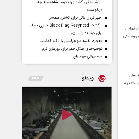
بازنشستگان کشوری؛ نحوه مشاهده نتیجه
درخواست
اجیر کردن قاتل برای کشتن همسر!
بازگشت Black Flag Resynced خبری جذاب
 تهران با
برای دوستداران بازی
صهیونیستی
معجزه، نقشه شوهرکشی را ناکام گذاشت
توصیه‌های هلال‌احمر برای روز‌های گرم
جام‌جهانی مهاجران
رف‌های
ویدئو
تکان‌دهنده نیلای ۱۰ ساله از شلیک‌های بی‌رحمانه آمریکا به مدرسه شجره طیبه میناب را بشنوید که جان بیش از ۱۴۰ بچه