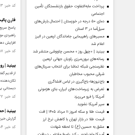
کد خبر: ۱۵۴۵۸۶۳ تاریخ انتشار : ۱۴۰۴/۱۲/۲۰
پرداخت مابه‌التفاوت حقوق بازنشستگان تأمین
اجتماعی
فارن پالی
دمای ۵۰ درجه در خوزستان | احتمال بارش‌های
پاسخ سریع ا
سیل‌آسا در ۳ استان
راهبردی مو
مسیر‌های راهپیمایی جاماندگان اربعین در البرز
افزایش دهد
اعلام شد
کد خبر: ۱۵۴۵۶۵۷ تاریخ انتشار : ۱۴۰۴/۱۲/۱۸
ببینید | «چهل روز » محسن چاووشی منتشر شد
رسانه‌های برون‌مرزی راویان جهانی اربعین
ببینید | ر
نظرسنجی شبکه تماشا برای انتخاب سریال‌های
از قدیم گفت
شرقی محبوب مخاطبان
باج‌نیوزها؛ باج‌گیری در لباس افشاگری
دبستانیِ بی‌
تعرض به زیرساخت‌های ایران، بنای هژمونی
آمریکا را فرو می‌ریزد
کد خبر: ۱۵۴۵۴۲۲ تاریخ انتشار : ۱۴۰۴/۱۲/۱۶
سپر آمریکا نشوید
ببینید | 
قیمت طلا و سکه امروز ۱۱ مرداد ۱۴۰۵ | افت
گزارش خبرن
قیمت طلا در بازار تهران با کاهش نرخ ارز
عشق به حسین (ع) تا لحظه شهادت
کد خبر: ۱۵۴۵۴۰۴ تاریخ انتشار : ۱۴۰۴/۱۲/۱۶
آمریکا ماجراجویی کند پاسخ مقتضی دریافت