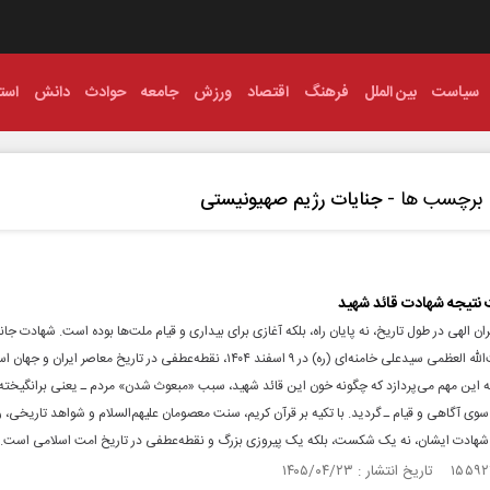
سیاست
بین الملل
فرهنگ
اقتصاد
ورزش
جامعه
حوادث
دانش
استا
برچسب ها -
جنایات رژیم صهیونیستی
نتیجه شهادت قائد شهید
ن الهی در طول تاریخ، نه پایان راه، بلکه آغازی برای بیداری و قیام ملت‌ها بوده است. شهادت جان
حضرت آیت‌الله العظمی سیدعلی خامنه‌ای (ره) در ۹ اسفند ۱۴۰۴، نقطه‌عطفی در تاریخ معاصر ایرا
به این مهم می‌پردازد که چگونه خون این قائد شهید، سبب «مبعوث شدن» مردم ـ یعنی برانگیخته
وی آگاهی و قیام ـ گردید. با تکیه بر قرآن کریم، سنت معصومان علیهم‌السلام و شواهد تاریخی،
شهادت ایشان، نه یک شکست، بلکه یک پیروزی بزرگ و نقطه‌عطفی در تاریخ امت اسلامی است.