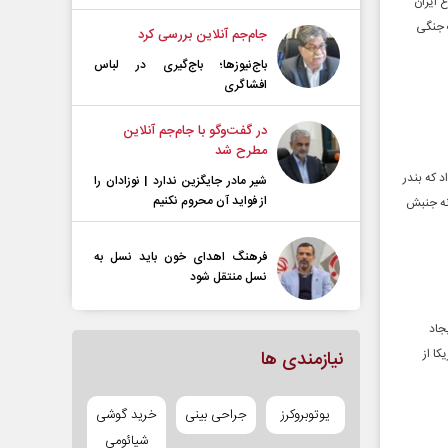
 ایران
ت جنگی
جام‌جم آنلاین بررسی کرد
باج‌نیوزها؛ باج‌گیری در لباس
افشاگری
در گفت‌و‌گو با جام‌جم آنلاین
مطرح شد
داد که بندر
شیر مادر جایگزین ندارد | نوزادان را
از فواید آن محروم نکنیم
نه جنبش
فرهنگ اهدای خون باید نسل به
نسل منتقل شود
جاد
کا از
نیازمندی ها
یوتوبروکرز
جراحی بینی
خرید گوشی
شیائومی