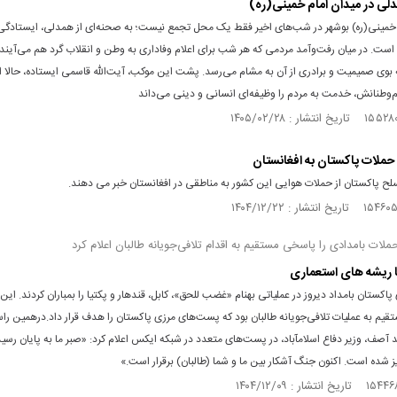
ی در میدان امام خمینی(ره)
 خمینی(ره) بوشهر در شب‌های اخیر فقط یک محل تجمع نیست؛ به صحنه‌ای از همدلی، ایستادگ
است. در میان رفت‌وآمد مردمی که هر شب برای اعلام وفاداری به وطن و انقلاب گرد هم می‌آیند،
 بوی صمیمیت و برادری از آن به مشام می‌رسد. پشت این موکب، آیت‌الله قاسمی ایستاده، حالا او
‌وطنانش، خدمت به مردم را وظیفه‌ای انسانی و دینی می‌داند
حملات پاکستان به افغانستان
لح پاکستان از حملات هوایی این کشور به مناطقی در افغانستان خبر می دهند.
 حملات بامدادی را پاسخی مستقیم به اقدام تلافی‌جویانه طالبان اعلام کرد
 ریشه های استعماری
جنگنده‌های پاکستان بامداد دیروز در عملیاتی به‎نام «غضب للحق»، کابل، قندهار و پکتیا را بمباران کردند
م به عملیات تلافی‌جویانه طالبان بود که پست‌های مرزی پاکستان را هدف قرار داد.درهمین راس
خواجه‌محمد آصف، وزیر دفاع اسلام‎آباد، در پست‌های متعدد در شبکه ایکس اعلام کرد: «صبر ما به پایان 
ز شده است. اکنون جنگ آشکار بین ما و شما (طالبان) برقرار است.»