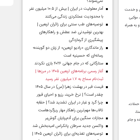
نمی‌شوند؟
آمار معلولیت در ایران | بیش از ۱۰.۵ میلیون نفر
ی و خدمت
با محدودیت عملکردی زندگی می‌کنند
 موکبی
توصیه‌های طب سنتی برای زائران اربعین |
 به همراه
بهترین نوشیدنی ضد عطش و راهکارهای
پیشگیری از گرمازدگی
راز ماندگاری «رادیو اربعین» از زبان دو گوینده؛
رسانه‌ای که حسینیه است
ستارگانی که در جام جهانی ۲۰۲۶ بازی نکردند
آغاز رسمی برنامه‌های اربعین ۱۴۰۵ در مرز‌ها |
ثبت‌نام سماح به ۱.۷ میلیون نفر رسید
قیمت قبر در بهشت زهرا (س) در سال ۱۴۰۵
چقدر است؟ | نرخ خرید، رزرو و احیای قبور
چرا گرد و غبار در ایران تشدید شد؟ | حقابه
. این حملات،
تالاب‌ها مهم‌ترین راهکار مهار ریزگردهاست
تا،
مجازات سنگین برای آدم‌ربایان گوش‌بر
رسیده و جام
واکسن جدید سرطان پانکراس امیدبخش شد
توصیه‌های تغذیه‌ای برای زائران اربعین ۱۴۰۵ |