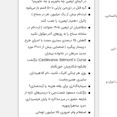
در گرمای اربعین چه بخوریم و چه نخوریم؟
گره قتل در دی‌جی پارتی با ۵۰ قسم باز می‌شود
ثبت‌نام بیش از یک میلیون نفر در سماح |
پاکستانی،
زائران «همیار اربعین» را نصب کنند
متقاضیان ارز اربعین ۱۴۰۵ بخوانند | ثبت‌نام در
سامانه سماح را به روز‌های آخر موکول نکنید
کاهش ۲۵ درصدی بستری مجدد با اجرای طرح
«پرستار پیگیر» | شناسایی بیش از ۳۰۰۰ مورد
 این
جدید سرطان در خانواده بیماران
Castlevania: Belmont’s Curse؛ بازگشت
باشکوه شکارچیان خون‌آشام
روی هر لینکی کلیک نکنید، دام کلاهبرداران
سایبری همین‌جاست
شترک ایران و
سرمایه‌گذاری برای رفاه؛ هزینه یا آینده‌سازی؟
بازگشت مسعود شصت‌چی با دردسر‌های تازه؛ از
شایعه حضور در میز مذاکره تا پایان فیلمبرداری
«مرد سه‌هزارچهره»
استعلام وام ضروری ۷۵ میلیون تومانی