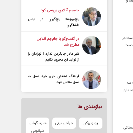
ها و
جام‌جم آنلاین بررسی کرد
باج‌نیوزها؛ باج‌گیری در لباس
افشاگری
وی گفت: ۷۳۶ دستگاه تانکر حامل سوخت بنزین بیش از ۶ ماه است در
در گفت‌و‌گو با جام‌جم آنلاین
مطرح شد
ر دست
شیر مادر جایگزین ندارد | نوزادان را
از فواید آن محروم نکنیم
فرهنگ اهدای خون باید نسل به
نسل منتقل شود
ه سه
نیازمندی ها
یوتوبروکرز
جراحی بینی
خرید گوشی
نستانی
شیائومی