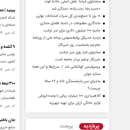
سخنگوی فراجا: عامل اصلی حادثه فوت
«حمیدرضا رجب‌زاده» دستگیر شد
ببینید | 
۱۰ روز تا جمع‌بندی کل نمرات امتحانات نهایی
شبکه الجزیر
ماندگاری مطبوعات در تندباد فضای مجازی
حمله‌ای را 
جایزه ۱۰۰ میلیون دلاری برای سر ترامپ
کد خبر: ۱۵۴۴۵۹۹ تاریخ انتشار : ۱۴۰۴/۱۲/۰۷
بازدید مدیرکل روابط‌عمومی رسانه ملی از روزنامه
جام‌جم به‌مناسبت روز خبرنگار
۹ کشته و ۳۵ زخمی بر اثر واژگونی اتوبوس در افغانستان
سناریوی فرار روی میز ترامپ
پلیس محلی 
خبرنگار چشم بیدار جامعه است
کشور، دست کم ۹ نفر کشته و ۳۵ نفر د
پرسپولیس کهکشانی شد / سرخ‌ها و این همه
کد خبر: ۱۵۴۳۹۷۵ تاریخ انتشار : ۱۴۰۴/۱۲/۰۳
ستاره جوان
ماجرای سن بازنشستگی ۵۵ و ۶۲ ساله
۳۰۰ تبعه غیرمجاز افغان گرفتار در برف و باران شمال شرق کشور نجات یافتند
چیست؟
کلاهبرداری ۱۰۰ میلیارد ریالی با وعده فروش
افغانستان د
لوازم خانگی ارزان برای تهیه جهیزیه
کد خبر: ۱۵۴۳۰۵۱ تاریخ انتشار : ۱۴۰۴/۱۱/۲۷
جان باختن
پربازدید
پربحث
منابع خبری 