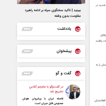
شدید در
ببینید | تاکید سخنگوی سپاه بر ادامه راهبرد
مقاومت بدون وقفه
یادداشت
ک مرز‌های
ت یافتند.
پیشخوان
مال افغانستان را به
گفت و گو
در گفت‌و‌گو با جام‌جم آنلاین
تشریح شد
فاصله ایران با پیشرو‌ان هوش
افغانستان
مصنوعی قابل جبران است