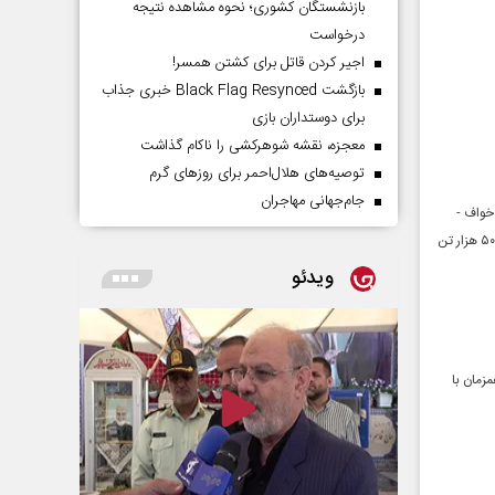
بازنشستگان کشوری؛ نحوه مشاهده نتیجه
درخواست
اجیر کردن قاتل برای کشتن همسر!
بازگشت Black Flag Resynced خبری جذاب
برای دوستداران بازی
معجزه، نقشه شوهرکشی را ناکام گذاشت
توصیه‌های هلال‌احمر برای روز‌های گرم
جام‌جهانی مهاجران
خواف -
هرات به افغانستان از ابتدای امسال از مرز نیم میلیون تن گذشته که نسبت به سال قبل که این میزان بیش از ۵۰ هزار تن
ویدئو
کنون همزمان با