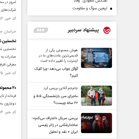
نفتکش سعودی "وفاء"
اربعین سوگ و مقاومت
شرکت‌های 
کد خبر: ۱۵۲۳۴۱۲ تاریخ انتشار : ۱۴۰۴/۰۷/۲۶
پیشنهاد سردبیر
خراسان جن
نخستین نم
نخستین نما
هوش مصنوعی یکی از
قدیمی‌ترین عادت‌های ما در
اینترنت را تغییر داده است
معرفی ظرفی
گوگل جواب می‌دهد؛ چرا کلیک
کد خبر: ۱۵۲۲۶۲۵ تاریخ انتشار : ۱۴۰۴/۰۷/۲۲
کنیم؟
۲۰ محموله جوجه شترمرغ از گذرگاه دوغارون به افغانستان صادر شد
جام‌جم آنلاین بررسی کرد
ماجرای سن بازنشستگی ۵۵ و
۶۲ ساله چیست؟
دوغارون به
کد خبر: ۱۵۲۲۱۱۶ تاریخ انتشار : ۱۴۰۴/۰۷/۱۹
بررسی سریال «اعتراف می‌کنم»؛
ساختارشکنی در ژانر پلیسی
ایران + نقد و تحلیل