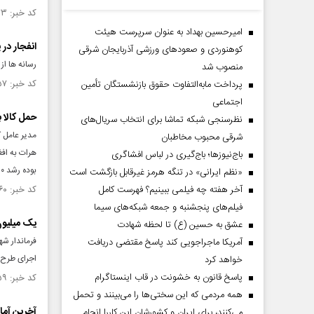
کد خبر: ۱۵۳۹۷۷۳ تاریخ انتشار : ۱۴۰۴/۱۱/۰۴
امیرحسین بهداد به عنوان سرپرست هیئت
انفجار در
کوهنوردی و صعودهای ورزشی آذربایجان شرقی
رسانه ها از
منصوب شد
کد خبر: ۱۵۳۹۱۵۷ تاریخ انتشار : ۱۴۰۴/۱۰/۲۹
پرداخت مابه‌التفاوت حقوق بازنشستگان تأمین
اجتماعی
حمل کالا به
نظرسنجی شبکه تماشا برای انتخاب سریال‌های
مدیر عامل 
شرقی محبوب مخاطبان
باج‌نیوزها؛ باج‌گیری در لباس افشاگری
بوده رشد ۱۰ برابری دارد.
«نظم ایرانی» در تنگه هرمز غیرقابل بازگشت است
آخر هفته چه فیلمی ببینیم؟ فهرست کامل
کد خبر: ۱۵۳۹۰۶۰ تاریخ انتشار : ۱۴۰۴/۱۰/۲۹
فیلم‌های پنجشنبه و جمعه شبکه‌های سیما
یک میلیون و ۲۰۰ هزار نفر تبعه غیرمجاز افغان ب
عشق به حسین (ع) تا لحظه شهادت
آمریکا ماجراجویی کند پاسخ مقتضی دریافت
اجرای طرح ب
خواهد کرد
پاسخ قانون به خشونت در قاب اینستاگرام
کد خبر: ۱۵۳۹۰۵۹ تاریخ انتشار : ۱۴۰۴/۱۰/۲۹
همه مردمی که این سختی‌ها را می‌بینند و تحمل
آخرین آما
می‌کنند، برای ایران و کشورشان این کاررا انجام