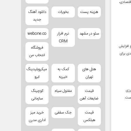
۲ مهرماه میزبان فعالان اقتصادی،
هزینه پست
بخورات
دانلود آهنگ
جدید
سئو در مشهد
نرم افزار
webone.co
CRM
 افزایش
فروشگاه
ش جدی برای
انتخاب من
هتل های
کمک به
میکروبلیدینگ
تهران
خیریه
ابرو
ه مرزی
قیمت
مفتول سیاه
کوچینگ
است.
ضایعات آهن
سازمانی
قیمت
جک سقفی
خرید میز
هبلکس
اداری مدرن