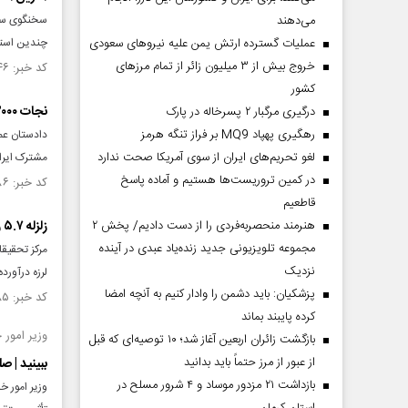
می‌دهند
سخنگوی ساز
عملیات گسترده ارتش یمن علیه نیروهای سعودی
چندین استان افغان
خروج بیش از ۳ میلیون زائر از تمام مرز‌های
کد خبر: ۱۵۳۷۱۴۶ تاریخ انتشار : ۱۴۰۴/۱۰/۱۳
کشور
نجات ۲۰۰۰ تبعه غیرمجاز در مرز افغانستان از برف و کولاک
درگیری مرگبار ۲ پسرخاله در پارک
رهگیری پهپاد MQ9 بر فراز تنگه هرمز
لغو تحریم‌های ایران از سوی آمریکا صحت ندارد
مشترک ایران
در کمین تروریست‌ها هستیم و آماده پاسخ
کد خبر: ۱۵۳۵۰۸۶ تاریخ انتشار : ۱۴۰۴/۰۹/۳۰
قاطعیم
هنرمند منحصر‌به‌فردی را از دست دادیم/ پخش ۲
زلزله ۵.۷ ریشتری شمال افغانستان را به لرزه درآورد
مجموعه تلویزیونی جدید زنده‌یاد عبدی در آینده
نزدیک
لرزه درآورد
پزشکیان: باید دشمن را وادار کنیم به آنچه امضا
کد خبر: ۱۵۳۴۴۸۵ تاریخ انتشار : ۱۴۰۴/۰۹/۲۸
کرده پایبند بماند
وزیر امور 
بازگشت زائران اربعین آغاز شد؛ ۱۰ توصیه‌ای که قبل
از عبور از مرز حتماً باید بدانید
ببینید | 
بازداشت ۲۱ مزدور موساد و ۴ شرور مسلح در
وزیر امور خ