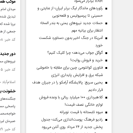
VAR برگزار می‌شود
موکب همدل
رکورد‌های ماندگار لیگ برتر ایران؛ از عنایتی و
میدان امام
حسینی تا پرسپولیس و قلعه‌نویی
تبدیل شده 
حملات جدید نیروهای یمنی به بندر المخا؛
برپا شده که
انتظار برای بیانیه مهم
جمعی از هم
آمریکا در جنگ اخیر بدون دستاورد شکست
کد خبر: ۱۵۵۲۸۰۸ تاریخ انتشار : ۱۴۰۵/۰۲/۲۸
خورد
گوگل جواب می‌دهد؛ چرا کلیک کنیم؟
دور جدید 
خرید و فروش روایت!
نیروهای مس
فناوری کوانتومی چین برای مقابله با خاموشی
کد خبر: ۱۵۴۶۰۵۵ تاریخ انتشار : ۱۴۰۴/۱۲/۲۲
شبکه برق و افزایش پایداری انرژی
اسلام‌آباد
یحیی سریع: پالایشگاه آرامکو را در جیزان هدف
قرار دادیم
خشونت با
کلاهبرداری ۱۰۰ میلیارد ریالی با وعده فروش
لوازم خانگی نصف قیمت!
پاسخی مستقی
میوه تابستانه با قیمت نوبرانه
رادیو فرهنگ پوست‌اندازی می‌کند؛ جدول
صبرمان لبری
پخش جدید از ۲۴ مرداد روی آنتن می‌رود
کد خبر: ۱۵۴۴۶۸۹ تاریخ انتشار : ۱۴۰۴/۱۲/۰۹