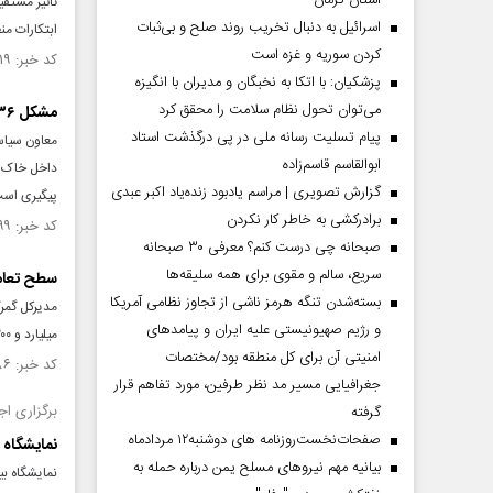
استان کرمان
تأثیر مستقی
اسرائیل به دنبال تخریب روند صلح و بی‌ثبات
ابتکارات من
کردن سوریه و غزه است
کد خبر: ۱۵۳۳۵۱۹ تاریخ انتشار : ۱۴۰۴/۰۹/۲۳
پزشکیان: با اتکا به نخبگان و مدیران با انگیزه
می‌توان تحول نظام سلامت را محقق کرد
مشکل ۷۳۶ تانکر سوخت متوقف شده در افغانستان در دست پیگیری است
پیام تسلیت رسانه ملی در پی درگذشت استاد
ابوالقاسم قاسم‌زاده
داخل خاک ا
گزارش تصویری | مراسم یادبود زنده‌یاد اکبر عبدی
پیگیری است
برادرکشی به خاطر کار نکردن
کد خبر: ۱۵۲۷۵۹۹ تاریخ انتشار : ۱۴۰۴/۰۸/۲۲
صبحانه چی درست کنم؟ معرفی ۳۰ صبحانه
سریع، سالم و مقوی برای همه سلیقه‌ها
سطح تعامل
بسته‌شدن تنگه هرمز ناشی از تجاوز نظامی آمریکا
مدیرکل گمرک
و رژیم صهیونیستی علیه ایران و پیامد‌های
میلیارد و ۲۰۰ میلیون دلار است که نقش زیادی در شکوفایی حوزه اقتصاد کشور، خراسان رضوی و شهرستان تایباد دارد.
امنیتی آن برای کل منطقه بود/مختصات
کد خبر: ۱۵۲۳۹۸۶ تاریخ انتشار : ۱۴۰۴/۰۷/۳۰
جغرافیایی مسیر مد نظر طرفین، مورد تفاهم قرار
برگزاری اج
گرفته
صفحات‌نخست‌روزنامه ها‌ی دوشنبه‌۱۲ مردادماه
نمایشگاه ب
بیانیه مهم نیروهای مسلح یمن درباره حمله به
نمایشگاه بی