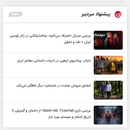
پیشنهاد سردبیر
بررسی سریال «اعتراف می‌کنم»؛ ساختارشکنی در ژانر پلیسی
ایران + نقد و تحلیل
بازتاب پیاده‌روی اربعین در ادبیات داستانی معاصر ایران
امضای سروش صحت در «استخر» دیگر غافلگیر نمی‌کند
بررسی بازی Silent Hill: Townfall؛ از داستان و گیم‌پلی تا
تاریخ انتشار و سیستم مورد نیاز