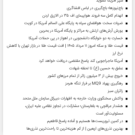
سپر آمریکا نشوید
باج‌نیوزها؛ باج‌گیری در لباس افشاگری
انهدام کامل سه فروند هواپیمای اف ۳۵ در الازرق اردن
ضربات سخت هوافضای سپاه به پایگاه علی السالم آمریکا در کویت
یورش آرش‌های ارتش به مراکز و پایگاه‌ آمریکا در بحرین
خسارت به دو خوابگاه دانشجویی در اهواز در پی حملات آمریکا
قیمت طلا و سکه امروز ۱۱ مرداد ۱۴۰۵ | افت قیمت طلا در بازار تهران با کاهش
نرخ ارز
آمریکا ماجراجویی کند پاسخ مقتضی دریافت خواهد کرد
عشق به حسین (ع) تا لحظه شهادت
خروج بیش از ۳ میلیون زائر از تمام مرز‌های کشور
رهگیری پهپاد MQ9 بر فراز تنگه هرمز
‌زائران سبز
واکنش سخنگوی وزارت خارجه به اظهارات دبیرکل سازمان ملل متحد
هشدار عراقچی به بلغارستان؛ مشارکت در تجاوز نظامی علیه ایران،
مسئولیت‌آور است
در کمین تروریست‌ها هستیم و آماده پاسخ قاطعیم
بهترین نذری‌های اربعین | از کم هزینه‌ترین تا راحت‌ترین نذری‌ها