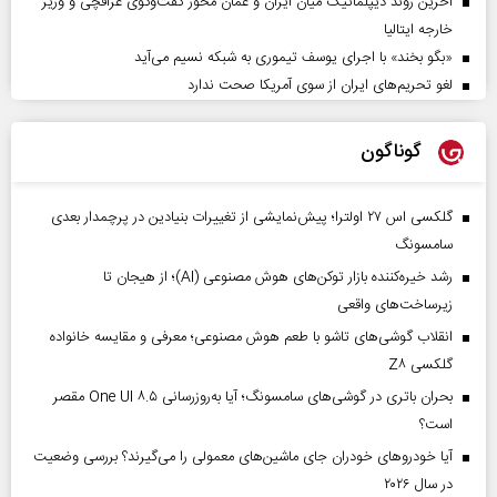
آخرین روند دیپلماتیک میان ایران و عمان محور گفت‌وگوی عراقچی و وزیر
خارجه ایتالیا
«بگو بخند» با اجرای یوسف تیموری به شبکه نسیم می‌آید
لغو تحریم‌های ایران از سوی آمریکا صحت ندارد
گوناگون
گلکسی اس ۲۷ اولترا؛ پیش‌نمایشی از تغییرات بنیادین در پرچمدار بعدی
سامسونگ
رشد خیره‌کننده بازار توکن‌های هوش مصنوعی (AI)؛ از هیجان تا
زیرساخت‌های واقعی
انقلاب گوشی‌های تاشو‌ با طعم هوش مصنوعی؛ معرفی و مقایسه خانواده
گلکسی Z۸
بحران باتری در گوشی‌های سامسونگ؛ آیا به‌روزرسانی One UI ۸.۵ مقصر
است؟
آیا خودروهای خودران جای ماشین‌های معمولی را می‌گیرند؟ بررسی وضعیت
در سال ۲۰۲۶