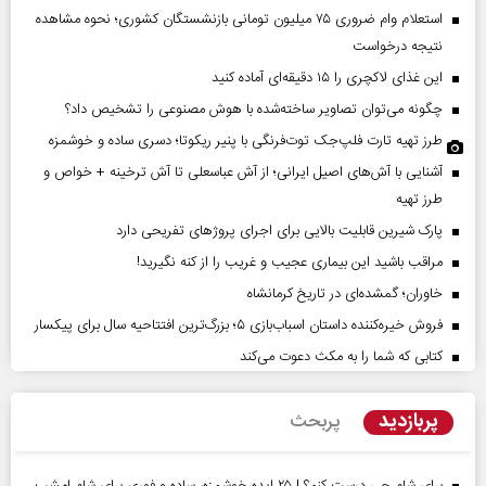
استعلام وام ضروری ۷۵ میلیون تومانی بازنشستگان کشوری؛ نحوه مشاهده
نتیجه درخواست
این غذای لاکچری را ۱۵ دقیقه‌ای آماده کنید
چگونه می‌توان تصاویر ساخته‌شده با هوش مصنوعی را تشخیص داد؟
طرز تهیه تارت فلپ‌جک توت‌فرنگی با پنیر ریکوتا؛ دسری ساده و خوشمزه
آشنایی با آش‌های اصیل ایرانی؛ از آش عباسعلی تا آش ترخینه + خواص و
طرز تهیه
پارک شیرین قابلیت‌ بالایی برای اجرای پروژهای تفریحی دارد
مراقب باشید این بیماری عجیب و غریب را از کنه نگیرید!
خاوران؛ گمشده‌ای در تاریخ کرمانشاه
فروش خیره‌کننده داستان اسباب‌بازی ۵؛ بزرگ‌ترین افتتاحیه سال برای پیکسار
کتابی که شما را به مکث دعوت می‌کند
پربازدید
پربحث