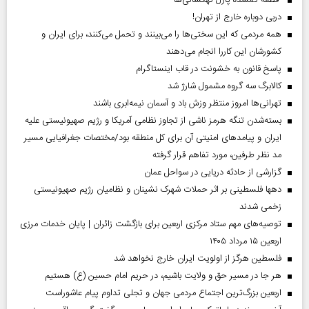
قطعه گمشده پازل کهکشانی‌ها
دربی دوباره خارج از تهران!
همه مردمی که این سختی‌ها را می‌بینند و تحمل می‌کنند، برای ایران و
کشورشان این کاررا انجام می‌دهند
پاسخ قانون به خشونت در قاب اینستاگرام
کالابرگ سه گروه مشمول شارژ شد
تهرانی‌ها امروز منتظر وزش باد و آسمان نیمه‌ابری باشند
بسته‌شدن تنگه هرمز ناشی از تجاوز نظامی آمریکا و رژیم صهیونیستی علیه
ایران و پیامد‌های امنیتی آن برای کل منطقه بود/مختصات جغرافیایی مسیر
مد نظر طرفین، مورد تفاهم قرار گرفته
گزارشی از حادثه دریایی در سواحل عمان
دهها فلسطینی بر اثر حملات شهرک نشینان و نظامیان رژیم صهیونیستی
زخمی شدند
توصیه‌های مهم ستاد مرکزی اربعین برای بازگشت زائران | پایان خدمات مرزی
اربعین ۱۵ مرداد ۱۴۰۵
فلسطین هرگز از اولویت ایران خارج نخواهد شد
هر جا در مسیر حق و ولایت باشیم، در حریم امام حسین (ع) هستیم
اربعین بزرگ‌ترین اجتماع مردمی جهان و تجلی تداوم پیام عاشوراست