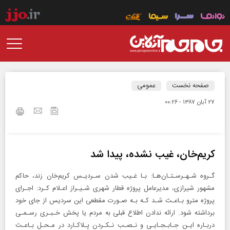
صفحه نخست
عمومی
۲۷ آبان ۱۳۸۷ - ۰۰:۲۶
کریم‌خان، غیب نشده، پیدا شد
گـروه شـهـرسـتـان‌هـا: بـا غـیب شدن سـردیـس کریم‌خان زند، حاکم
مشهور شیرازی، مدیرعامل پروژه قطار شهری شـیـراز اعـلام کـرد: اجـرای
پروژه مترو بـاعـث شـد کـه بـه صـورت مقطعی این سردیس از جای خود
برداشته شود. ارائه ندادن اطلاع قبلی به مردم یا پخش خـبـری رسـمـی
دربـاره ایـن جـابـجـایـی و نـصـب نـکـردن پـلاکـارد در مـحـل بـاعـث