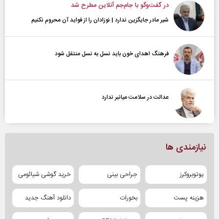
در گفت‌و‌گو با جام‌جم آنلاین مطرح شد
شیر مادر جایگزین ندارد | نوزادان را از فواید آن محروم نکنیم
فرهنگ اهدای خون باید نسل به نسل منتقل شود
عدالت در سلامت میانبر ندارد
نیازمندی ها
یوتوبروکرز
جراحی بینی
خرید گوشی شیائومی
هزینه پست
بخورات
دانلود آهنگ جدید