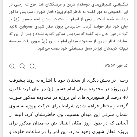
نـگـرانـی شـیرازی‌های دوستدار تاریخ و فرهنگشان شد. فرج‌الله رجبی در
این خصوص به مهر گفت: به خاطر انجام پروژه قطار شهری، سردیس مذکور
برداشته شده است و پس از انجام عملیات در میدان امام حسین (ع)‌ بر
جای خود قرار خواهد گرفت. مدیرعامل پروژه قطار شهری همچنین تاکید
کرد: در عین حال باید گفت که سردیس مذکور ناپدید نشده و پس از این که
عملیات قطار شهری از محدوده میدان امام حسین (ع)‌ بیرون رفت مجسمه
نیم‌تنه کریمخان نیز در محل همیشگی خود نصب می‌شود.
کد خبر: ۲۱۷۵۵۷
رجبی در بخش دیگری از سخنان خود با اشاره به روند پیشرفت
این پروژه در محدوده میدان امام حسین (ع)‌ نیز بیان کرد: تاکنون
40 درصد از شمع‌ریزی‌های این پروژه در محدوده مذکور صورت
گرفته و منتظر فراهم شدن شرایط برای حرکت پروژه به سوی
شمال شرقی این میدان هستیم. وی خاطرنشان کرد: البته از
آنجایی که در طول روز امکان انتقال بتن به میدان مذکور برای
پروژه قطار شهری وجود ندارد، این امر را در ساعات خلوت و