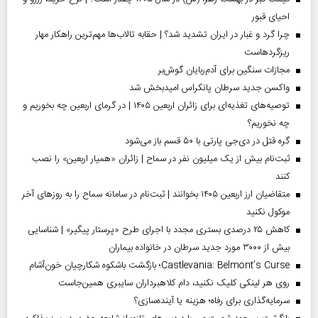
احیای قبور
چرا گرد و غبار در ایران تشدید شد؟ | حقابه تالاب‌ها مهم‌ترین راهکار مهار
ریزگردهاست
مجازات سنگین برای آدم‌ربایان گوش‌بر
واکسن جدید سرطان پانکراس امیدبخش شد
توصیه‌های تغذیه‌ای برای زائران اربعین ۱۴۰۵ | در گرمای اربعین چه بخوریم و
چه نخوریم؟
گره قتل در دی‌جی پارتی با ۵۰ قسم باز می‌شود
ثبت‌نام بیش از یک میلیون نفر در سماح | زائران «همیار اربعین» را نصب
کنند
متقاضیان ارز اربعین ۱۴۰۵ بخوانند | ثبت‌نام در سامانه سماح را به روز‌های آخر
موکول نکنید
کاهش ۲۵ درصدی بستری مجدد با اجرای طرح «پرستار پیگیر» | شناسایی
بیش از ۳۰۰۰ مورد جدید سرطان در خانواده بیماران
Castlevania: Belmont’s Curse؛ بازگشت باشکوه شکارچیان خون‌آشام
روی هر لینکی کلیک نکنید، دام کلاهبرداران سایبری همین‌جاست
سرمایه‌گذاری برای رفاه؛ هزینه یا آینده‌سازی؟