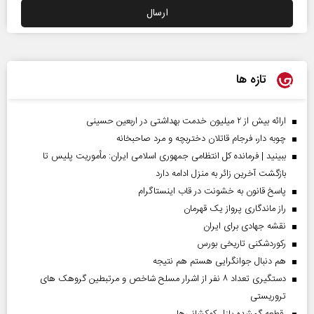
تازه ها
ارائه بیش از ۲ میلیون خدمت بهداشتی در اربعین حسینی
چوبه دار، فرجام قاتلان دختربچه و مرد صاحبخانه
ببینید | فرمانده کل انتظامی جمهوری اسلامی ایران­: مأموریت پلیس تا
بازگشت آخرین زائر به منزل ادامه دارد
پاسخ قانون به خشونت در قاب اینستاگرام
راز ماندگاری پرواز یک قهرمان
نقشه جهادی برای ایران
رکوردشکنی تاریخی بورس
هم دنبال جوانگرایی هستم هم نتیجه
دستگیری تعداد ۸ نفر از اشرار مسلح شاخص و مرتبطین گروهک های
تروریستی