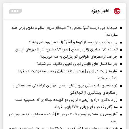
اخبار ویژه
صبحانه چی درست کنم؟ معرفی ۳۰ صبحانه سریع، سالم و مقوی برای همه
سلیقه‌ها
چرا برخی بیماران بعد از کرونا و آنفلوآنزا ماه‌ها بهبود نمی‌یابند؟
ثبت‌نام ۲.۵ میلیون زائر در سماح | عبور ۱.۷ میلیون نفر از مرز‌های اربعین
چرا بعد از سفرهای طولانی گوارش‌تان به هم می‌ریزد؟
چرا ساختمان‌های ناایمن تهران تعیین تکلیف نمی‌شوند؟
آمار معلولیت در ایران | بیش از ۱۰.۵ میلیون نفر با محدودیت عملکردی
زندگی می‌کنند
توصیه‌های طب سنتی برای زائران اربعین | بهترین نوشیدنی ضد عطش و
راهکارهای پیشگیری از گرمازدگی
راز ماندگاری «رادیو اربعین» از زبان دو گوینده؛ رسانه‌ای که حسینیه است
ستارگانی که در جام جهانی ۲۰۲۶ بازی نکردند
آغاز رسمی برنامه‌های اربعین ۱۴۰۵ در مرز‌ها | ثبت‌نام سماح به ۱.۷ میلیون نفر
رسید
قیمت قبر در بهشت زهرا (س) در سال ۱۴۰۵ چقدر است؟ | نرخ خرید، رزرو و