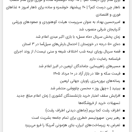
برای شام چی درست کنم؟ | ۲۵ ایده خوشمزه، ساده و فوری برای شام امشب
ناهار چی درست کنم؟ | ۲۰ پیشنهاد خوشمزه و ساده برای ناهار امروز + غذاهای
فوری و اقتصادی
امیرحسین بهداد به عنوان سرپرست هیئت کوهنوردی و صعودهای ورزشی
آذربایجان شرقی منصوب شد
زمان پخش سریال «ماه عسل» با بازی اکبر عبدی اعلام شد
دمای ۵۰ درجه در خوزستان | احتمال بارش‌های سیل‌آسا در ۳ استان
قصه سریال رویای نیمه شب اختلاف شیعه و سنی نیست/ از روند اجرای
فیلمنامه رضایت دارم
مسیر‌های راهپیمایی جاماندگان اربعین در البرز اعلام شد
قیمت سکه و طلا در بازار آزاد در ۱۰ مرداد ۱۴۰۵
رسانه‌های برون‌مرزی راویان جهانی اربعین
ببینید | «چهل روز » محسن چاووشی منتشر شد
افزایش سقف اعتبار خرید بازنشستگان کشوری | زمان اعلام مبلغ جدید
تسهیلات خرید از فروشگاه‌ها
اطراف رشت کجا بریم (جاهای دیدنی اطراف رشت)
رهبر یمن: صهیونیسم خطری برای تمام جامعه بشریت است
تعرض به زیرساخت‌های ایران، بنای هژمونی آمریکا را فرو می‌ریزد