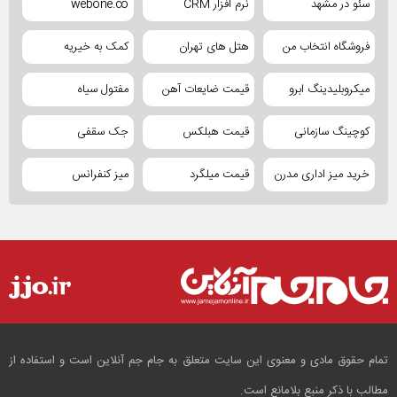
سئو در مشهد
نرم افزار CRM
webone.co
فروشگاه انتخاب من
هتل های تهران
کمک به خیریه
میکروبلیدینگ ابرو
قیمت ضایعات آهن
مفتول سیاه
کوچینگ سازمانی
قیمت هبلکس
جک سقفی
خرید میز اداری مدرن
قیمت میلگرد
میز کنفرانس
تمام حقوق مادی و معنوی این سایت متعلق به جام جم آنلاین است و استفاده از
مطالب با ذکر منبع بلامانع است.