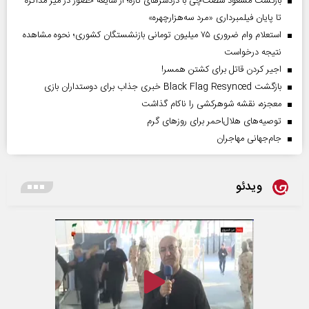
بازگشت مسعود شصت‌چی با دردسر‌های تازه؛ از شایعه حضور در میز مذاکره
تا پایان فیلمبرداری «مرد سه‌هزارچهره»
استعلام وام ضروری ۷۵ میلیون تومانی بازنشستگان کشوری؛ نحوه مشاهده
نتیجه درخواست
اجیر کردن قاتل برای کشتن همسر!
بازگشت Black Flag Resynced خبری جذاب برای دوستداران بازی
معجزه، نقشه شوهرکشی را ناکام گذاشت
توصیه‌های هلال‌احمر برای روز‌های گرم
جام‌جهانی مهاجران
ویدئو