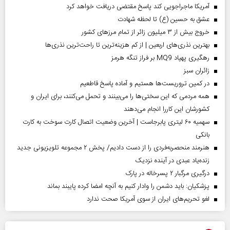
آمریکا ماجراجویی کند پاسخ مقتضی دریافت خواهد کرد
عشق به حسین (ع) تا لحظه شهادت
خروج بیش از ۳ میلیون زائر از تمام مرز‌های کشور
بهترین نذری‌های اربعین | از کم هزینه‌ترین تا راحت‌ترین نذری‌ها
رهگیری پهپاد MQ9 بر فراز تنگه هرمز
‌زائران سبز
در کمین تروریست‌ها هستیم و آماده پاسخ قاطعیم
همه مردمی که این سختی‌ها را می‌بینند و تحمل می‌کنند، برای ایران و
کشورشان این کاررا انجام می‌دهند
سهمیه ۶۰ لیتری پابرجاست | آخرین وضعیت اتصال کارت سوخت به کارت
بانکی
هنرمند منحصر‌به‌فردی را از دست دادیم/ پخش ۲ مجموعه تلویزیونی جدید
زنده‌یاد عبدی در آینده نزدیک
درگیری مرگبار ۲ پسرخاله در پارک
پزشکیان: باید دشمن را وادار کنیم به آنچه امضا کرده پایبند بماند
لغو تحریم‌های ایران از سوی آمریکا صحت ندارد