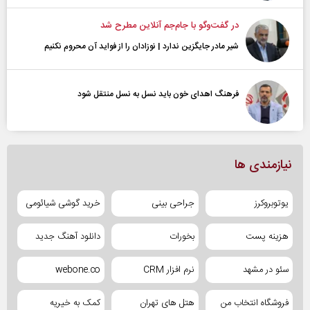
در گفت‌و‌گو با جام‌جم آنلاین مطرح شد
شیر مادر جایگزین ندارد | نوزادان را از فواید آن محروم نکنیم
فرهنگ اهدای خون باید نسل به نسل منتقل شود
نیازمندی ها
یوتوبروکرز
جراحی بینی
خرید گوشی شیائومی
هزینه پست
بخورات
دانلود آهنگ جدید
سئو در مشهد
نرم افزار CRM
webone.co
فروشگاه انتخاب من
هتل های تهران
کمک به خیریه