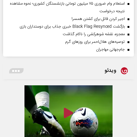
استعلام وام ضروری ۷۵ میلیون تومانی بازنشستگان کشوری؛ نحوه مشاهده
نتیجه درخواست
اجیر کردن قاتل برای کشتن همسر!
بازگشت Black Flag Resynced خبری جذاب برای دوستداران بازی
معجزه، نقشه شوهرکشی را ناکام گذاشت
توصیه‌های هلال‌احمر برای روز‌های گرم
جام‌جهانی مهاجران
ویدئو