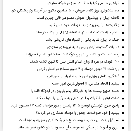
ابراهیم حاتمی کیا با خاکستر سبز در شبکه نمایش
مرد عنکبوتی: روز تازه با فروش ۵۰۰ میلیون دلاری در آمریکا رکوردشکنی کرد
فاصله ایران با پیشرو‌ان هوش مصنوعی قابل جبران است
واقعیت‌ها را بپذیرید و به تعهدات خود عمل کنید
اعلام جزئیات ثبت ادعا، تهیه نقشه UTM و ارائه مادر سند
جنگ با ایران شاید یکی از اشتباه‌های تاریخی باشد
عملیات گسترده ارتش یمن علیه نیروهای سعودی
پیام تسلیت رسانه ملی در پی درگذشت استاد ابوالقاسم قاسم‌زاده
۳۰۰ کودک در غزه از زمان اعلام آتش بس تا کنون کشته شدند
بازداشت ۲۱ مزدور موساد و ۴ شرور مسلح در استان کرمان
گفتگوی تلفنی وزرای امور خارجه ایران و موریتانی
ببینید | اتحاد مقدس، از اصولی‌ترین امور است
حمله صهیونیست ها به خبرنگار پرس‌تی‌وی در اردوگاه قلندیا
دولت لبنان مذاکرات و امتیازدهی به تل‌آویو را متوقف کند
پایان طرح ترافیکی اربعین ۱۴۰۵ پلیس راهور فراجا با ثبت ۶۷ میلیون تردد
ببینید | خود فروخته‌ها چطور با موساد همکاری می‌کردند؟
اسرائیل به دنبال تخریب روند صلح و بی‌ثبات کردن سوریه و غزه است
ایران و آمریکا در جنگی که عواقب آن محدود به دو کشور نخواهد ماند