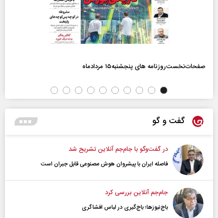
صفحات‌نخست‌روزنامه ها‌ی پنجشنبه‌۱۵ مردادماه
گفت و گو
در گفت‌و‌گو با جام‌جم آنلاین تشریح شد
فاصله ایران با پیشرو‌ان هوش مصنوعی قابل جبران است
جام‌جم آنلاین بررسی کرد
باج‌نیوزها؛ باج‌گیری در لباس افشاگری