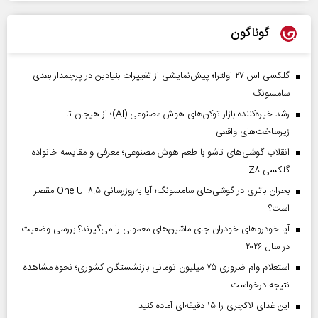
گوناگون
گلکسی اس ۲۷ اولترا؛ پیش‌نمایشی از تغییرات بنیادین در پرچمدار بعدی
سامسونگ
رشد خیره‌کننده بازار توکن‌های هوش مصنوعی (AI)؛ از هیجان تا
زیرساخت‌های واقعی
انقلاب گوشی‌های تاشو‌ با طعم هوش مصنوعی؛ معرفی و مقایسه خانواده
گلکسی Z۸
بحران باتری در گوشی‌های سامسونگ؛ آیا به‌روزرسانی One UI ۸.۵ مقصر
است؟
آیا خودروهای خودران جای ماشین‌های معمولی را می‌گیرند؟ بررسی وضعیت
در سال ۲۰۲۶
استعلام وام ضروری ۷۵ میلیون تومانی بازنشستگان کشوری؛ نحوه مشاهده
نتیجه درخواست
این غذای لاکچری را ۱۵ دقیقه‌ای آماده کنید