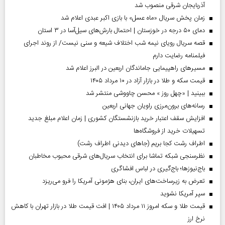
آذربایجان شرقی منصوب شد
زمان پخش سریال «ماه عسل» با بازی اکبر عبدی اعلام شد
دمای ۵۰ درجه در خوزستان | احتمال بارش‌های سیل‌آسا در ۳ استان
قصه سریال رویای نیمه شب اختلاف شیعه و سنی نیست/ از روند اجرای
فیلمنامه رضایت دارم
مسیر‌های راهپیمایی جاماندگان اربعین در البرز اعلام شد
قیمت سکه و طلا در بازار آزاد در ۱۰ مرداد ۱۴۰۵
ببینید | «چهل روز » محسن چاووشی منتشر شد
رسانه‌های برون‌مرزی راویان جهانی اربعین
افزایش سقف اعتبار خرید بازنشستگان کشوری | زمان اعلام مبلغ جدید
تسهیلات خرید از فروشگاه‌ها
اطراف رشت کجا بریم (جاهای دیدنی اطراف رشت)
نظرسنجی شبکه تماشا برای انتخاب سریال‌های شرقی محبوب مخاطبان
باج‌نیوزها؛ باج‌گیری در لباس افشاگری
تعرض به زیرساخت‌های ایران، بنای هژمونی آمریکا را فرو می‌ریزد
سپر آمریکا نشوید
قیمت طلا و سکه امروز ۱۱ مرداد ۱۴۰۵ | افت قیمت طلا در بازار تهران با کاهش
نرخ ارز