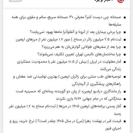
صبحانه چی درست کنم؟ معرفی ۳۰ صبحانه سریع، سالم و مقوی برای همه
سلیقه‌ها
چرا برخی بیماران بعد از کرونا و آنفلوآنزا ماه‌ها بهبود نمی‌یابند؟
ثبت‌نام ۲.۵ میلیون زائر در سماح | عبور ۱.۷ میلیون نفر از مرز‌های اربعین
چرا بعد از سفرهای طولانی گوارش‌تان به هم می‌ریزد؟
چرا ساختمان‌های ناایمن تهران تعیین تکلیف نمی‌شوند؟
آمار معلولیت در ایران | بیش از ۱۰.۵ میلیون نفر با محدودیت عملکردی
زندگی می‌کنند
توصیه‌های طب سنتی برای زائران اربعین | بهترین نوشیدنی ضد عطش و
راهکارهای پیشگیری از گرمازدگی
راز ماندگاری «رادیو اربعین» از زبان دو گوینده؛ رسانه‌ای که حسینیه است
ستارگانی که در جام جهانی ۲۰۲۶ بازی نکردند
آغاز رسمی برنامه‌های اربعین ۱۴۰۵ در مرز‌ها | ثبت‌نام سماح به ۱.۷ میلیون نفر
رسید
قیمت قبر در بهشت زهرا (س) در سال ۱۴۰۵ چقدر است؟ | نرخ خرید، رزرو و
احیای قبور