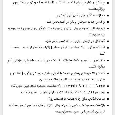
چرا گرد و غبار در ایران تشدید شد؟ | حقابه تالاب‌ها مهم‌ترین راهکار مهار
ریزگردهاست
مجازات سنگین برای آدم‌ربایان گوش‌بر
واکسن جدید سرطان پانکراس امیدبخش شد
توصیه‌های تغذیه‌ای برای زائران اربعین ۱۴۰۵ | در گرمای اربعین چه بخوریم و
چه نخوریم؟
گره قتل در دی‌جی پارتی با ۵۰ قسم باز می‌شود
ثبت‌نام بیش از یک میلیون نفر در سماح | زائران «همیار اربعین» را نصب
کنند
متقاضیان ارز اربعین ۱۴۰۵ بخوانند | ثبت‌نام در سامانه سماح را به روز‌های آخر
موکول نکنید
کاهش ۲۵ درصدی بستری مجدد با اجرای طرح «پرستار پیگیر» | شناسایی
بیش از ۳۰۰۰ مورد جدید سرطان در خانواده بیماران
Castlevania: Belmont’s Curse؛ بازگشت باشکوه شکارچیان خون‌آشام
روی هر لینکی کلیک نکنید، دام کلاهبرداران سایبری همین‌جاست
سرمایه‌گذاری برای رفاه؛ هزینه یا آینده‌سازی؟
بازگشت مسعود شصت‌چی با دردسر‌های تازه؛ از شایعه حضور در میز مذاکره
تا پایان فیلمبرداری «مرد سه‌هزارچهره»