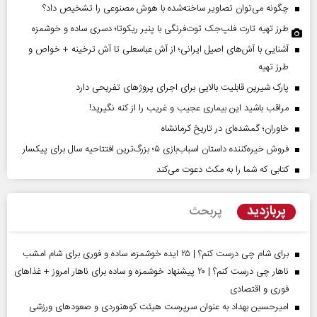
چگونه می‌توان تصاویر ساخته‌شده با هوش مصنوعی را تشخیص داد؟
طرز تهیه تارت فلپ‌جک توت‌فرنگی با پنیر ریکوتا؛ دسری ساده و خوشمزه
آشنایی با آش‌های اصیل ایرانی؛ از آش عباسعلی تا آش ترخینه + خواص و
طرز تهیه
پارک شیرین قابلیت‌ بالایی برای اجرای پروژهای تفریحی دارد
مراقب باشید این بیماری عجیب و غریب را از کنه نگیرید!
خاوران؛ گمشده‌ای در تاریخ کرمانشاه
فروش خیره‌کننده داستان اسباب‌بازی ۵؛ بزرگ‌ترین افتتاحیه سال برای پیکسار
کتابی که شما را به مکث دعوت می‌کند
پربازدید
پربحث
برای شام چی درست کنم؟ | ۲۵ ایده خوشمزه، ساده و فوری برای شام امشب
ناهار چی درست کنم؟ | ۲۰ پیشنهاد خوشمزه و ساده برای ناهار امروز + غذاهای
فوری و اقتصادی
امیرحسین بهداد به عنوان سرپرست هیئت کوهنوردی و صعودهای ورزشی