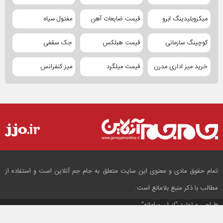
میکروبلیدینگ ابرو
قیمت ضایعات آهن
مفتول سیاه
کوچینگ سازمانی
قیمت هبلکس
جک سقفی
خرید میز اداری مدرن
قیمت میلگرد
میز کنفرانس
تمام حقوق مادی و معنوی این سایت متعلق به جام جم آنلاین است و استفاده از
مطالب با ذکر منبع بلامانع است.
طراحی و تولید
"ایران سامانه"