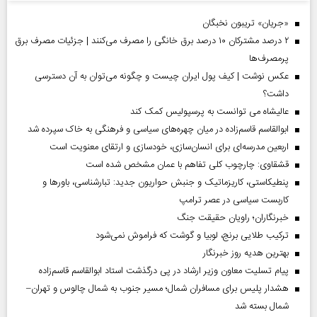
«جریان» تریبون نخبگان
۲ درصد مشترکان ۱۰ درصد برق خانگی را مصرف می‌کنند | جزئیات مصرف برق
پرمصرف‌ها
عکس نوشت | کیف پول ایران چیست و چگونه می‌توان به آن دسترسی
داشت؟
عالیشاه می توانست به پرسپولیس کمک کند
ابوالقاسم قاسم‌زاده در میان چهره‌های سیاسی و فرهنگی به خاک سپرده شد
اربعین مدرسه‌ای برای انسان‌سازی، خودسازی و ارتقای معنویت است
قشقاوی: چارچوب کلی تفاهم با عمان مشخص شده است
پنطیکاستی، کاریزماتیک و جنبش حواریون جدید: تبارشناسی، باور‌ها و
کاربست سیاسی در عصر ترامپ
خبرنگاران؛ راویان حقیقت جنگ
ترکیب طلایی برنج، لوبیا و گوشت که فراموش نمی‌شود
بهترین هدیه روز خبرنگار
پیام تسلیت معاون وزیر ارشاد در پی درگذشت استاد ابوالقاسم قاسم‌زاده
هشدار پلیس برای مسافران شمال؛ مسیر جنوب به شمال چالوس و تهران–
شمال بسته شد