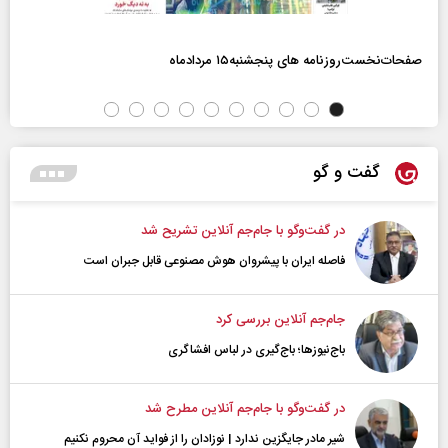
صفحات‌نخست‌روزنامه ها‌ی پنجشنبه‌۱۵ مردادماه
گفت و گو
در گفت‌و‌گو با جام‌جم آنلاین تشریح شد
فاصله ایران با پیشرو‌ان هوش مصنوعی قابل جبران است
جام‌جم آنلاین بررسی کرد
باج‌نیوزها؛ باج‌گیری در لباس افشاگری
در گفت‌و‌گو با جام‌جم آنلاین مطرح شد
شیر مادر جایگزین ندارد | نوزادان را از فواید آن محروم نکنیم