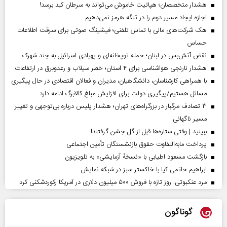
هشدار متخصصان؛ هپاتیت خاموش می‌تواند به سرطان کبد برسد!
اجازه ایجاد مسیر دوم را در تنگه هرمز نمی‌دهیم
هک شرکت‌های مالی با تماس تلفنی؛ فیشینگ صوتی برای سرقت اطلاعات
حساس
نقض آتش‌بس در لبنان؛ حمله توپخانه‌ای و پهپادی اسرائیل به چند شهرک
هشدار نارنجی هواشناسی برای ۴ استان؛ خطر سیلاب و رعدوبرق در ارتفاعات
با همراهی کارشناسان، دانشگاهیان، مدیران و فعالان اقتصادی در حال پیگیری
مسائل هستیم/پیگیری دولت برای افزایش مبلغ کالابرگ ادامه دارد
۳ تصادف مرگبار در بزرگراه‌های تهران؛ هشدار پلیس درباره بی‌توجهی و تغییر
مسیر ناگهانی
ببینید | وقتی ستاره‌ها قبل از گل جشن گرفتند!
پرداخت مابه‌التفاوت حقوق بازنشستگان تأمین اجتماعی
بازگشت مسعود اطیابی با «نسخهٔ آزمایشی» به تلویزیون
ابراهیم حاتمی کیا با خاکستر سبز در شبکه نمایش
مرد عنکبوتی: روز تازه با فروش ۵۰۰ میلیون دلاری در آمریکا رکوردشکنی کرد
گوناگون