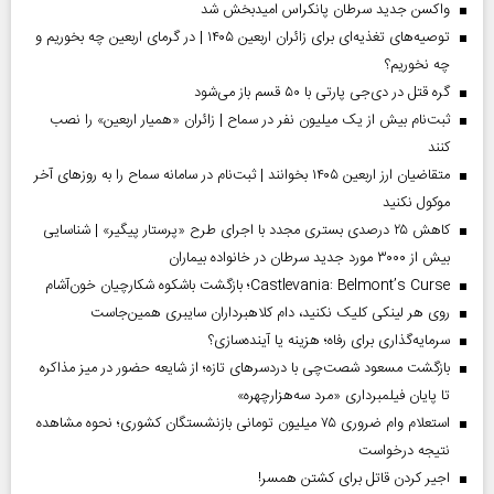
واکسن جدید سرطان پانکراس امیدبخش شد
توصیه‌های تغذیه‌ای برای زائران اربعین ۱۴۰۵ | در گرمای اربعین چه بخوریم و
چه نخوریم؟
گره قتل در دی‌جی پارتی با ۵۰ قسم باز می‌شود
ثبت‌نام بیش از یک میلیون نفر در سماح | زائران «همیار اربعین» را نصب
کنند
متقاضیان ارز اربعین ۱۴۰۵ بخوانند | ثبت‌نام در سامانه سماح را به روز‌های آخر
موکول نکنید
کاهش ۲۵ درصدی بستری مجدد با اجرای طرح «پرستار پیگیر» | شناسایی
بیش از ۳۰۰۰ مورد جدید سرطان در خانواده بیماران
Castlevania: Belmont’s Curse؛ بازگشت باشکوه شکارچیان خون‌آشام
روی هر لینکی کلیک نکنید، دام کلاهبرداران سایبری همین‌جاست
سرمایه‌گذاری برای رفاه؛ هزینه یا آینده‌سازی؟
بازگشت مسعود شصت‌چی با دردسر‌های تازه؛ از شایعه حضور در میز مذاکره
تا پایان فیلمبرداری «مرد سه‌هزارچهره»
استعلام وام ضروری ۷۵ میلیون تومانی بازنشستگان کشوری؛ نحوه مشاهده
نتیجه درخواست
اجیر کردن قاتل برای کشتن همسر!