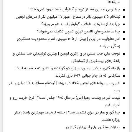
سلیقه‌ها
چرا برخی بیماران بعد از کرونا و آنفلوآنزا ماه‌ها بهبود نمی‌یابند؟
ثبت‌نام ۲.۵ میلیون زائر در سماح | عبور ۱.۷ میلیون نفر از مرز‌های اربعین
چرا بعد از سفرهای طولانی گوارش‌تان به هم می‌ریزد؟
چرا ساختمان‌های ناایمن تهران تعیین تکلیف نمی‌شوند؟
آمار معلولیت در ایران | بیش از ۱۰.۵ میلیون نفر با محدودیت عملکردی
زندگی می‌کنند
توصیه‌های طب سنتی برای زائران اربعین | بهترین نوشیدنی ضد عطش و
راهکارهای پیشگیری از گرمازدگی
راز ماندگاری «رادیو اربعین» از زبان دو گوینده؛ رسانه‌ای که حسینیه است
ستارگانی که در جام جهانی ۲۰۲۶ بازی نکردند
آغاز رسمی برنامه‌های اربعین ۱۴۰۵ در مرز‌ها | ثبت‌نام سماح به ۱.۷ میلیون نفر
رسید
قیمت قبر در بهشت زهرا (س) در سال ۱۴۰۵ چقدر است؟ | نرخ خرید، رزرو و
احیای قبور
چرا گرد و غبار در ایران تشدید شد؟ | حقابه تالاب‌ها مهم‌ترین راهکار مهار
ریزگردهاست
مجازات سنگین برای آدم‌ربایان گوش‌بر