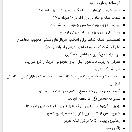
فیلمنامه رضایت دارم
مسیر‌های راهپیمایی جاماندگان اربعین در البرز اعلام شد
قیمت سکه و طلا در بازار آزاد در ۱۰ مرداد ۱۴۰۵
ببینید | «چهل روز » محسن چاووشی منتشر شد
رسانه‌های برون‌مرزی راویان جهانی اربعین
نظرسنجی شبکه تماشا برای انتخاب سریال‌های شرقی محبوب مخاطبان
اطراف رشت کجا بریم (جاهای دیدنی اطراف رشت)
باج‌نیوزها؛ باج‌گیری در لباس افشاگری
تعرض به زیرساخت‌های ایران، بنای هژمونی آمریکا را فرو می‌ریزد
سپر آمریکا نشوید
قیمت طلا و سکه امروز ۱۱ مرداد ۱۴۰۵ | افت قیمت طلا در بازار تهران با کاهش
نرخ ارز
آمریکا ماجراجویی کند پاسخ مقتضی دریافت خواهد کرد
عشق به حسین (ع) تا لحظه شهادت
بهترین نذری‌های اربعین | از کم هزینه‌ترین تا راحت‌ترین نذری‌ها
خروج بیش از ۳ میلیون زائر از تمام مرز‌های کشور
رهگیری پهپاد MQ9 بر فراز تنگه هرمز
‌زائران سبز