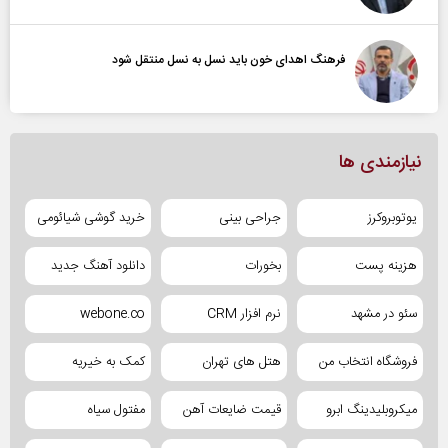
فرهنگ اهدای خون باید نسل به نسل منتقل شود
نیازمندی ها
یوتوبروکرز
جراحی بینی
خرید گوشی شیائومی
هزینه پست
بخورات
دانلود آهنگ جدید
سئو در مشهد
نرم افزار CRM
webone.co
فروشگاه انتخاب من
هتل های تهران
کمک به خیریه
میکروبلیدینگ ابرو
قیمت ضایعات آهن
مفتول سیاه