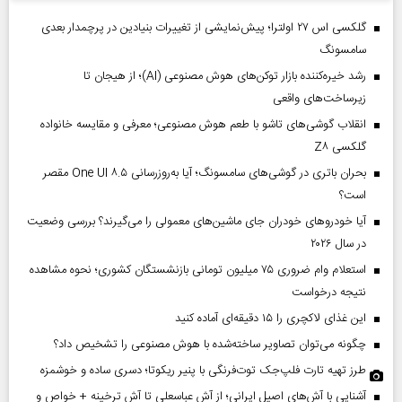
گلکسی اس ۲۷ اولترا؛ پیش‌نمایشی از تغییرات بنیادین در پرچمدار بعدی
سامسونگ
رشد خیره‌کننده بازار توکن‌های هوش مصنوعی (AI)؛ از هیجان تا
زیرساخت‌های واقعی
انقلاب گوشی‌های تاشو‌ با طعم هوش مصنوعی؛ معرفی و مقایسه خانواده
گلکسی Z۸
بحران باتری در گوشی‌های سامسونگ؛ آیا به‌روزرسانی One UI ۸.۵ مقصر
است؟
آیا خودروهای خودران جای ماشین‌های معمولی را می‌گیرند؟ بررسی وضعیت
در سال ۲۰۲۶
استعلام وام ضروری ۷۵ میلیون تومانی بازنشستگان کشوری؛ نحوه مشاهده
نتیجه درخواست
این غذای لاکچری را ۱۵ دقیقه‌ای آماده کنید
چگونه می‌توان تصاویر ساخته‌شده با هوش مصنوعی را تشخیص داد؟
طرز تهیه تارت فلپ‌جک توت‌فرنگی با پنیر ریکوتا؛ دسری ساده و خوشمزه
آشنایی با آش‌های اصیل ایرانی؛ از آش عباسعلی تا آش ترخینه + خواص و