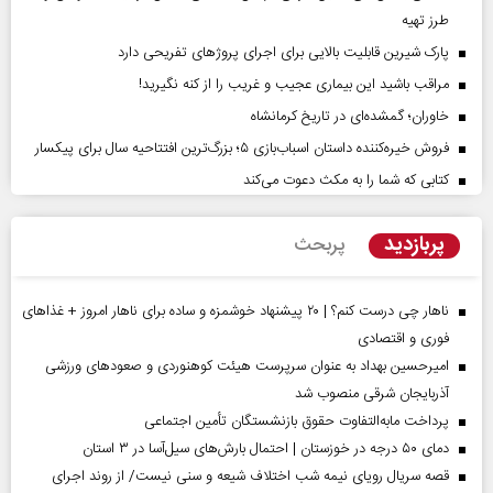
طرز تهیه
پارک شیرین قابلیت‌ بالایی برای اجرای پروژهای تفریحی دارد
مراقب باشید این بیماری عجیب و غریب را از کنه نگیرید!
خاوران؛ گمشده‌ای در تاریخ کرمانشاه
فروش خیره‌کننده داستان اسباب‌بازی ۵؛ بزرگ‌ترین افتتاحیه سال برای پیکسار
کتابی که شما را به مکث دعوت می‌کند
پربازدید
پربحث
ناهار چی درست کنم؟ | ۲۰ پیشنهاد خوشمزه و ساده برای ناهار امروز + غذاهای
فوری و اقتصادی
امیرحسین بهداد به عنوان سرپرست هیئت کوهنوردی و صعودهای ورزشی
آذربایجان شرقی منصوب شد
پرداخت مابه‌التفاوت حقوق بازنشستگان تأمین اجتماعی
دمای ۵۰ درجه در خوزستان | احتمال بارش‌های سیل‌آسا در ۳ استان
قصه سریال رویای نیمه شب اختلاف شیعه و سنی نیست/ از روند اجرای