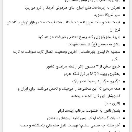
باج‌نیوزها؛ باج‌گیری در لباس افشاگری
تعرض به زیرساخت‌های ایران، بنای هژمونی آمریکا را فرو می‌ریزد
سپر آمریکا نشوید
قیمت طلا و سکه امروز ۱۱ مرداد ۱۴۰۵ | افت قیمت طلا در بازار تهران با کاهش
نرخ ارز
آمریکا ماجراجویی کند پاسخ مقتضی دریافت خواهد کرد
عشق به حسین (ع) تا لحظه شهادت
سهمیه ۶۰ لیتری پابرجاست | آخرین وضعیت اتصال کارت سوخت به کارت
بانکی
خروج بیش از ۳ میلیون زائر از تمام مرز‌های کشور
رهگیری پهپاد MQ9 بر فراز تنگه هرمز
درگیری مرگبار ۲ پسرخاله در پارک
همه مردمی که این سختی‌ها را می‌بینند و تحمل می‌کنند، برای ایران و
کشورشان این کاررا انجام می‌دهند
‌زائران سبز
پاسخ قانون به خشونت در قاب اینستاگرام
عملیات گسترده ارتش یمن علیه نیروهای سعودی
آخر هفته چه فیلمی ببینیم؟ فهرست کامل فیلم‌های پنجشنبه و جمعه