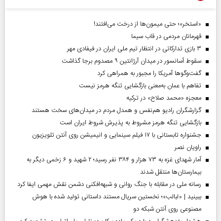
«استخر»‌‌؛ حتی میمون‌ها از درخت می‌افتند!
قهرمانان مردمی در قاب سیما
۳ بازی تدارکاتی در انتظار تیم ملی ایران در فیفادی مهر
سقوط آسانسور در میدان آرژانتین ۹ مصدوم برجا گذاشت
گفت‌وگوها آمریکا را مجبور به همراهی کرد
تفاهم با عمان به‌معنی بازگشایی تنگه هرمز نیست
معجزه «محمد صلاح» در ترکیه
گزارشگران رادیو هم‌نفس و همدل مردم در میدان‌های سخت هستند
بازگشایی تنگه هرمز مشروط به پذیرش شروط ایران است
جشنواره تابستانی با ۱۷ فیلم سینمایی و انیمیشن روی آنتن تلویزیون
راویان نصر
آمار شهدای غزه به ۷۳ هزار و ۳۸۴ نفر رسید؛ ۲ شهید و ۶ زخمی دیگر به
بیمارستان‌ها منتقل شدند
رسانه ملی در مقابله با جنگ روانی و شبهه‌افکنی دشمن نقش مهمی ایفا کرد
ببینید | «لبالب»؛ نخستین سریال مستند داستانی تولید شده با هوش
مصنوعی روی آنتن شبکه دو