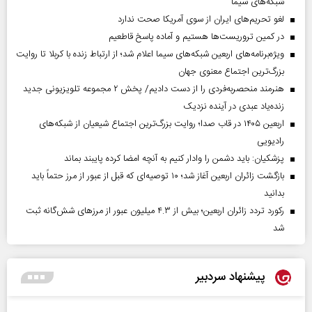
شبکه‌های سیما
لغو تحریم‌های ایران از سوی آمریکا صحت ندارد
در کمین تروریست‌ها هستیم و آماده پاسخ قاطعیم
ویژه‌برنامه‌های اربعین شبکه‌های سیما اعلام شد؛ از ارتباط زنده با کربلا تا روایت
بزرگ‌ترین اجتماع معنوی جهان
هنرمند منحصر‌به‌فردی را از دست دادیم/ پخش ۲ مجموعه تلویزیونی جدید
زنده‌یاد عبدی در آینده نزدیک
اربعین ۱۴۰۵ در قاب صدا؛ روایت بزرگ‌ترین اجتماع شیعیان از شبکه‌های
رادیویی
پزشکیان: باید دشمن را وادار کنیم به آنچه امضا کرده پایبند بماند
بازگشت زائران اربعین آغاز شد؛ ۱۰ توصیه‌ای که قبل از عبور از مرز حتماً باید
بدانید
رکورد تردد زائران اربعین؛ بیش از ۴.۳ میلیون عبور از مرزهای شش‌گانه ثبت
شد
پیشنهاد سردبیر