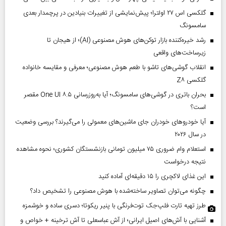
گلکسی اس ۲۷ اولترا؛ پیش‌نمایشی از تغییرات بنیادین در پرچمدار بعدی
سامسونگ
رشد خیره‌کننده بازار توکن‌های هوش مصنوعی (AI)؛ از هیجان تا
زیرساخت‌های واقعی
انقلاب گوشی‌های تاشو‌ با طعم هوش مصنوعی؛ معرفی و مقایسه خانواده
گلکسی Z۸
بحران باتری در گوشی‌های سامسونگ؛ آیا به‌روزرسانی One UI ۸.۵ مقصر
است؟
آیا خودروهای خودران جای ماشین‌های معمولی را می‌گیرند؟ بررسی وضعیت
در سال ۲۰۲۶
استعلام وام ضروری ۷۵ میلیون تومانی بازنشستگان کشوری؛ نحوه مشاهده
نتیجه درخواست
این غذای لاکچری را ۱۵ دقیقه‌ای آماده کنید
چگونه می‌توان تصاویر ساخته‌شده با هوش مصنوعی را تشخیص داد؟
طرز تهیه تارت فلپ‌جک توت‌فرنگی با پنیر ریکوتا؛ دسری ساده و خوشمزه
آشنایی با آش‌های اصیل ایرانی؛ از آش عباسعلی تا آش ترخینه + خواص و