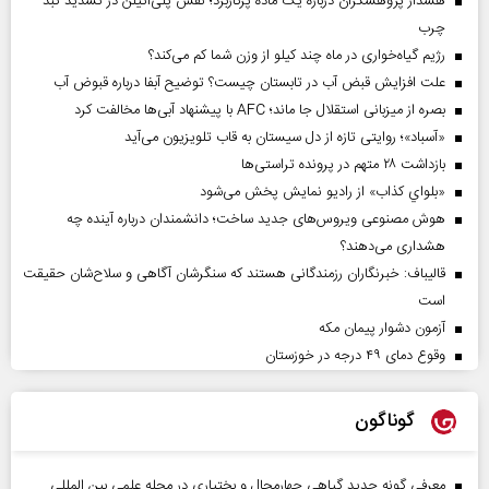
هشدار پژوهشگران درباره یک ماده پرکاربرد؛ نقش پلی‌اتیلن در تشدید کبد
چرب
رژیم گیاه‌خواری در ماه چند کیلو از وزن شما کم می‌کند؟
علت افزایش قبض آب در تابستان چیست؟ توضیح آبفا درباره قبوض آب
بصره از میزبانی استقلال جا ماند؛ AFC با پیشنهاد آبی‌ها مخالفت کرد
«آسباد»؛ روایتی تازه از دل سیستان به قاب تلویزیون می‌آید
بازداشت ۲۸ متهم در پرونده تراستی‌ها
«بلواي کذاب» از رادیو نمایش پخش می‌شود
هوش مصنوعی ویروس‌های جدید ساخت؛ دانشمندان درباره آینده چه
هشداری می‌دهند؟
قالیباف: خبرنگاران رزمندگانی هستند که سنگرشان آگاهی و سلاح‌شان حقیقت
است
آزمون دشوار پیمان مکه
وقوع دمای ۴۹ درجه در خوزستان
گوناگون
معرفی گونه جدید گیاهی چهارمحال و بختیاری در مجله علمی بین المللی