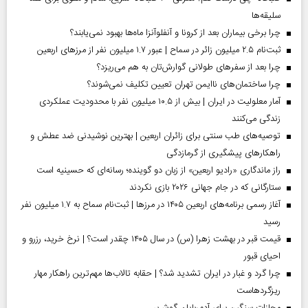
سلیقه‌ها
چرا برخی بیماران بعد از کرونا و آنفلوآنزا ماه‌ها بهبود نمی‌یابند؟
ثبت‌نام ۲.۵ میلیون زائر در سماح | عبور ۱.۷ میلیون نفر از مرز‌های اربعین
چرا بعد از سفرهای طولانی گوارش‌تان به هم می‌ریزد؟
چرا ساختمان‌های ناایمن تهران تعیین تکلیف نمی‌شوند؟
آمار معلولیت در ایران | بیش از ۱۰.۵ میلیون نفر با محدودیت عملکردی
زندگی می‌کنند
توصیه‌های طب سنتی برای زائران اربعین | بهترین نوشیدنی ضد عطش و
راهکارهای پیشگیری از گرمازدگی
راز ماندگاری «رادیو اربعین» از زبان دو گوینده؛ رسانه‌ای که حسینیه است
ستارگانی که در جام جهانی ۲۰۲۶ بازی نکردند
آغاز رسمی برنامه‌های اربعین ۱۴۰۵ در مرز‌ها | ثبت‌نام سماح به ۱.۷ میلیون نفر
رسید
قیمت قبر در بهشت زهرا (س) در سال ۱۴۰۵ چقدر است؟ | نرخ خرید، رزرو و
احیای قبور
چرا گرد و غبار در ایران تشدید شد؟ | حقابه تالاب‌ها مهم‌ترین راهکار مهار
ریزگردهاست