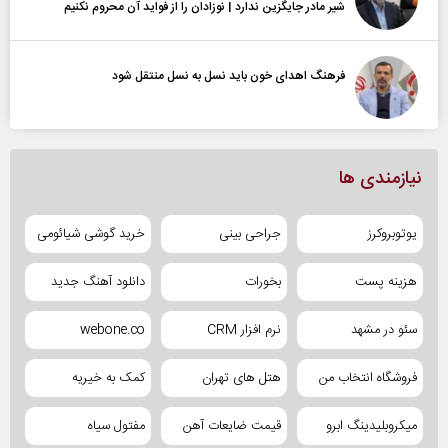
شیر مادر جایگزین ندارد | نوزادان را از فواید آن محروم نکنیم
فرهنگ اهدای خون باید نسل به نسل منتقل شود
نیازمندی ها
یوتوبروکرز
جراحی بینی
خرید گوشی شیائومی
هزینه پست
بخورات
دانلود آهنگ جدید
سئو در مشهد
نرم افزار CRM
webone.co
فروشگاه انتخاب من
هتل های تهران
کمک به خیریه
میکروبلیدینگ ابرو
قیمت ضایعات آهن
مفتول سیاه