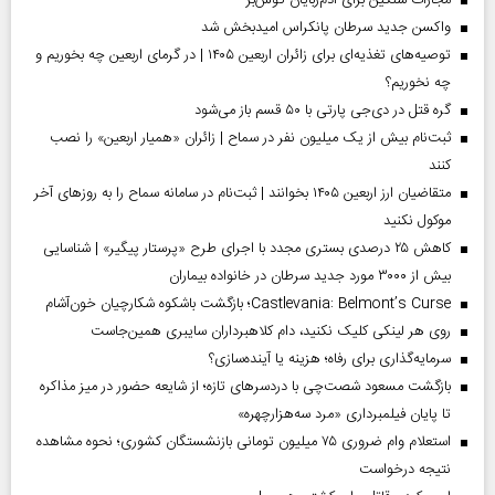
مجازات سنگین برای آدم‌ربایان گوش‌بر
واکسن جدید سرطان پانکراس امیدبخش شد
توصیه‌های تغذیه‌ای برای زائران اربعین ۱۴۰۵ | در گرمای اربعین چه بخوریم و
چه نخوریم؟
گره قتل در دی‌جی پارتی با ۵۰ قسم باز می‌شود
ثبت‌نام بیش از یک میلیون نفر در سماح | زائران «همیار اربعین» را نصب
کنند
متقاضیان ارز اربعین ۱۴۰۵ بخوانند | ثبت‌نام در سامانه سماح را به روز‌های آخر
موکول نکنید
کاهش ۲۵ درصدی بستری مجدد با اجرای طرح «پرستار پیگیر» | شناسایی
بیش از ۳۰۰۰ مورد جدید سرطان در خانواده بیماران
Castlevania: Belmont’s Curse؛ بازگشت باشکوه شکارچیان خون‌آشام
روی هر لینکی کلیک نکنید، دام کلاهبرداران سایبری همین‌جاست
سرمایه‌گذاری برای رفاه؛ هزینه یا آینده‌سازی؟
بازگشت مسعود شصت‌چی با دردسر‌های تازه؛ از شایعه حضور در میز مذاکره
تا پایان فیلمبرداری «مرد سه‌هزارچهره»
استعلام وام ضروری ۷۵ میلیون تومانی بازنشستگان کشوری؛ نحوه مشاهده
نتیجه درخواست