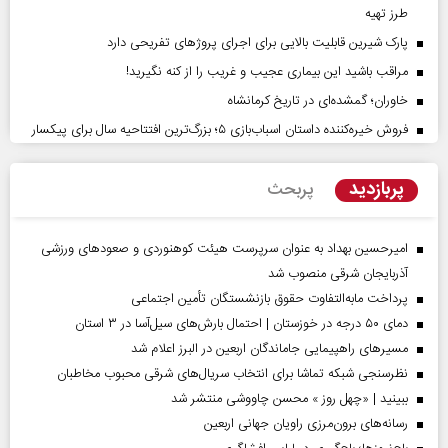
طرز تهیه
پارک شیرین قابلیت‌ بالایی برای اجرای پروژهای تفریحی دارد
مراقب باشید این بیماری عجیب و غریب را از کنه نگیرید!
خاوران؛ گمشده‌ای در تاریخ کرمانشاه
فروش خیره‌کننده داستان اسباب‌بازی ۵؛ بزرگ‌ترین افتتاحیه سال برای پیکسار
پربازدید
پربحث
امیرحسین بهداد به عنوان سرپرست هیئت کوهنوردی و صعودهای ورزشی
آذربایجان شرقی منصوب شد
پرداخت مابه‌التفاوت حقوق بازنشستگان تأمین اجتماعی
دمای ۵۰ درجه در خوزستان | احتمال بارش‌های سیل‌آسا در ۳ استان
مسیر‌های راهپیمایی جاماندگان اربعین در البرز اعلام شد
نظرسنجی شبکه تماشا برای انتخاب سریال‌های شرقی محبوب مخاطبان
ببینید | «چهل روز » محسن چاووشی منتشر شد
رسانه‌های برون‌مرزی راویان جهانی اربعین