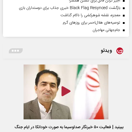
اجیر کردن قاتل برای کشتن همسر!
بازگشت Black Flag Resynced خبری جذاب برای دوستداران بازی
معجزه، نقشه شوهرکشی را ناکام گذاشت
توصیه‌های هلال‌احمر برای روز‌های گرم
جام‌جهانی مهاجران
ویدئو
ببینید | فعالیت ۵۰ خبرنگار صداوسیما به صورت خوداتکا در ایام جنگ