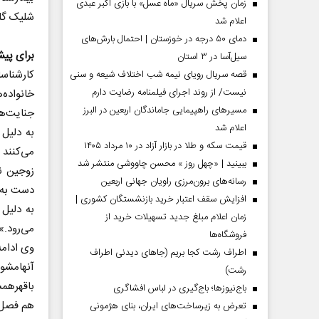
زمان پخش سریال «ماه عسل» با بازی اکبر عبدی
شلیک گلو
اعلام شد
دمای ۵۰ درجه در خوزستان | احتمال بارش‌های
برای پیش
سیل‌آسا در ۳ استان
کارشناس
قصه سریال رویای نیمه شب اختلاف شیعه و سنی
نیست/ از روند اجرای فیلمنامه رضایت دارم
خانواده
مسیر‌های راهپیمایی جاماندگان اربعین در البرز
جنایت‌ها
اعلام شد
به دلیل
قیمت سکه و طلا در بازار آزاد در ۱۰ مرداد ۱۴۰۵
می‌کنند 
ببینید | «چهل روز » محسن چاووشی منتشر شد
مردادماه
صفحات نخست روزنامه ها‌ی‌سه‌شنبه ۶ مردادماه
صفحات
زوجین نم
رسانه‌های برون‌مرزی راویان جهانی اربعین
دست به د
افزایش سقف اعتبار خرید بازنشستگان کشوری |
به دلیل 
زمان اعلام مبلغ جدید تسهیلات خرید از
می‌رود‌.‌»
فروشگاه‌ها
وی ادامه
اطراف رشت کجا بریم (جاهای دیدنی اطراف
آنهامشور
رشت)
باقهرهمس
باج‌نیوزها؛ باج‌گیری در لباس افشاگری
هم فصل پ
تعرض به زیرساخت‌های ایران، بنای هژمونی