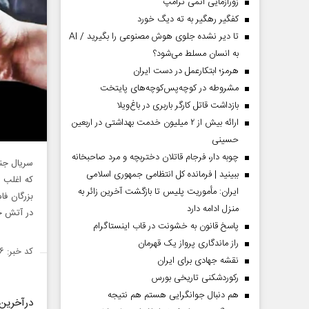
زورآزمایی اتمی ترامپ
کفگیر رهگیر به ته دیگ خورد
تا دیر نشده جلوی هوش مصنوعی را بگیرید / AI
به انسان مسلط می‌شود؟
هرمز؛ ابتکارعمل در دست ایران
مشروطه در کوچه‌پس‌کوچه‌های پایتخت
بازداشت قاتل کارگر باربری در باغ‌ویلا
ارائه بیش از ۲ میلیون خدمت بهداشتی در اربعین
حسینی
چوبه دار، فرجام قاتلان دختربچه و مرد صاحبخانه
سریال جن
ببینید | فرمانده کل انتظامی جمهوری اسلامی
که اغلب د
ایران­: مأموریت پلیس تا بازگشت آخرین زائر به
بزرگان فا
منزل ادامه دارد
در آتش خ
پاسخ قانون به خشونت در قاب اینستاگرام
راز ماندگاری پرواز یک قهرمان
کد خبر: ۱۴۹۲۴۵۶
نقشه جهادی برای ایران
رکوردشکنی تاریخی بورس
هم دنبال جوانگرایی هستم هم نتیجه
درآخرین 