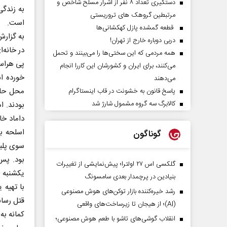
دستگیری تعداد ۸ نفر از اشرار مسلح شاخص و
به زندگی
مرتبطین گروهک های تروریستی
است.
قطعه گمشده پازل کهکشانی‌ها
به گزارش
دربی دوباره خارج از تهران!
در خانه‌
همه مردمی که این سختی‌ها را می‌بینند و تحمل
پی هراسا
می‌کنند، برای ایران و کشورشان این کاررا انجام
خورده اس
می‌دهند
محل حاضر
پاسخ قانون به خشونت در قاب اینستاگرام
کالابرگ سه گروه مشمول شارژ شد
بودند. ا
داماد خا
اسلحه به
گوناگون
سوی پلی
بود. پس
گلکسی اس ۲۷ اولترا؛ پیش‌نمایشی از تغییرات
یکشنبه 
بنیادین در پرچمدار بعدی سامسونگ
با تهیه
رشد خیره‌کننده بازار توکن‌های هوش مصنوعی
قتل رسان
(AI)؛ از هیجان تا زیرساخت‌های واقعی
کمانه به
انقلاب گوشی‌های تاشو‌ با طعم هوش مصنوعی؛