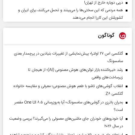
دربی دوباره خارج از تهران!
همه مردمی که این سختی‌ها را می‌بینند و تحمل می‌کنند، برای ایران و
کشورشان این کاررا انجام می‌دهند
گوناگون
گلکسی اس ۲۷ اولترا؛ پیش‌نمایشی از تغییرات بنیادین در پرچمدار بعدی
سامسونگ
رشد خیره‌کننده بازار توکن‌های هوش مصنوعی (AI)؛ از هیجان تا
زیرساخت‌های واقعی
انقلاب گوشی‌های تاشو‌ با طعم هوش مصنوعی؛ معرفی و مقایسه خانواده
گلکسی Z۸
بحران باتری در گوشی‌های سامسونگ؛ آیا به‌روزرسانی One UI ۸.۵ مقصر
است؟
آیا خودروهای خودران جای ماشین‌های معمولی را می‌گیرند؟ بررسی وضعیت
در سال ۲۰۲۶
استعلام وام ضروری ۷۵ میلیون تومانی بازنشستگان کشوری؛ نحوه مشاهده