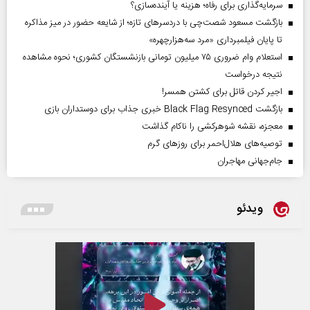
سرمایه‌گذاری برای رفاه؛ هزینه یا آینده‌سازی؟
بازگشت مسعود شصت‌چی با دردسر‌های تازه؛ از شایعه حضور در میز مذاکره
تا پایان فیلمبرداری «مرد سه‌هزارچهره»
استعلام وام ضروری ۷۵ میلیون تومانی بازنشستگان کشوری؛ نحوه مشاهده
نتیجه درخواست
اجیر کردن قاتل برای کشتن همسر!
بازگشت Black Flag Resynced خبری جذاب برای دوستداران بازی
معجزه، نقشه شوهرکشی را ناکام گذاشت
توصیه‌های هلال‌احمر برای روز‌های گرم
جام‌جهانی مهاجران
ویدئو