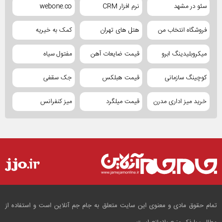
سئو در مشهد
نرم افزار CRM
webone.co
فروشگاه انتخاب من
هتل های تهران
کمک به خیریه
میکروبلیدینگ ابرو
قیمت ضایعات آهن
مفتول سیاه
کوچینگ سازمانی
قیمت هبلکس
جک سقفی
خرید میز اداری مدرن
قیمت میلگرد
میز کنفرانس
تمام حقوق مادی و معنوی این سایت متعلق به جام جم آنلاین است و استفاده از