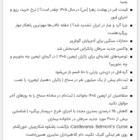
رسید
قیمت قبر در بهشت زهرا (س) در سال ۱۴۰۵ چقدر است؟ | نرخ خرید، رزرو و
احیای قبور
چرا گرد و غبار در ایران تشدید شد؟ | حقابه تالاب‌ها مهم‌ترین راهکار مهار
ریزگردهاست
مجازات سنگین برای آدم‌ربایان گوش‌بر
واکسن جدید سرطان پانکراس امیدبخش شد
توصیه‌های تغذیه‌ای برای زائران اربعین ۱۴۰۵ | در گرمای اربعین چه بخوریم و
چه نخوریم؟
گره قتل در دی‌جی پارتی با ۵۰ قسم باز می‌شود
ثبت‌نام بیش از یک میلیون نفر در سماح | زائران «همیار اربعین» را نصب
کنند
متقاضیان ارز اربعین ۱۴۰۵ بخوانند | ثبت‌نام در سامانه سماح را به روز‌های آخر
موکول نکنید
کاهش ۲۵ درصدی بستری مجدد با اجرای طرح «پرستار پیگیر» | شناسایی
بیش از ۳۰۰۰ مورد جدید سرطان در خانواده بیماران
Castlevania: Belmont’s Curse؛ بازگشت باشکوه شکارچیان خون‌آشام
روی هر لینکی کلیک نکنید، دام کلاهبرداران سایبری همین‌جاست