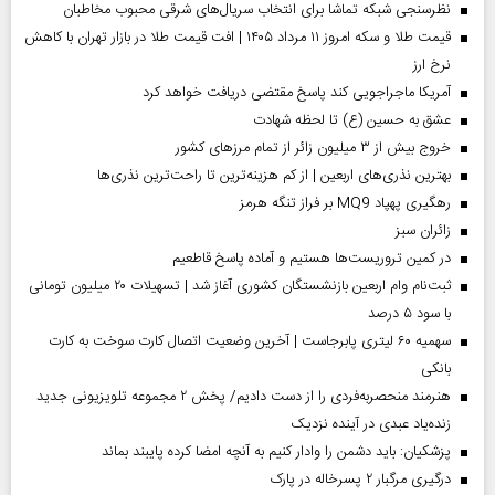
نظرسنجی شبکه تماشا برای انتخاب سریال‌های شرقی محبوب مخاطبان
قیمت طلا و سکه امروز ۱۱ مرداد ۱۴۰۵ | افت قیمت طلا در بازار تهران با کاهش
نرخ ارز
آمریکا ماجراجویی کند پاسخ مقتضی دریافت خواهد کرد
عشق به حسین (ع) تا لحظه شهادت
خروج بیش از ۳ میلیون زائر از تمام مرز‌های کشور
بهترین نذری‌های اربعین | از کم هزینه‌ترین تا راحت‌ترین نذری‌ها
رهگیری پهپاد MQ9 بر فراز تنگه هرمز
‌زائران سبز
در کمین تروریست‌ها هستیم و آماده پاسخ قاطعیم
ثبت‌نام وام اربعین بازنشستگان کشوری آغاز شد | تسهیلات ۲۰ میلیون تومانی
با سود ۵ درصد
سهمیه ۶۰ لیتری پابرجاست | آخرین وضعیت اتصال کارت سوخت به کارت
بانکی
هنرمند منحصر‌به‌فردی را از دست دادیم/ پخش ۲ مجموعه تلویزیونی جدید
زنده‌یاد عبدی در آینده نزدیک
پزشکیان: باید دشمن را وادار کنیم به آنچه امضا کرده پایبند بماند
درگیری مرگبار ۲ پسرخاله در پارک