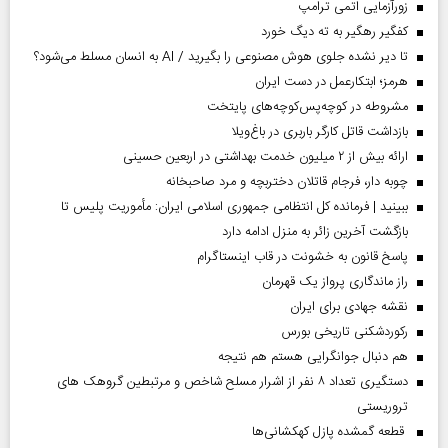
زورآزمایی اتمی ترامپ
کفگیر رهگیر به ته دیگ خورد
تا دیر نشده جلوی هوش مصنوعی را بگیرید / AI به انسان مسلط می‌شود؟
هرمز؛ ابتکارعمل در دست ایران
مشروطه در کوچه‌پس‌کوچه‌های پایتخت
بازداشت قاتل کارگر باربری در باغ‌ویلا
ارائه بیش از ۲ میلیون خدمت بهداشتی در اربعین حسینی
چوبه دار، فرجام قاتلان دختربچه و مرد صاحبخانه
ببینید | فرمانده کل انتظامی جمهوری اسلامی ایران­: مأموریت پلیس تا
بازگشت آخرین زائر به منزل ادامه دارد
پاسخ قانون به خشونت در قاب اینستاگرام
راز ماندگاری پرواز یک قهرمان
نقشه جهادی برای ایران
رکوردشکنی تاریخی بورس
هم دنبال جوانگرایی هستم هم نتیجه
دستگیری تعداد ۸ نفر از اشرار مسلح شاخص و مرتبطین گروهک های
تروریستی
قطعه گمشده پازل کهکشانی‌ها