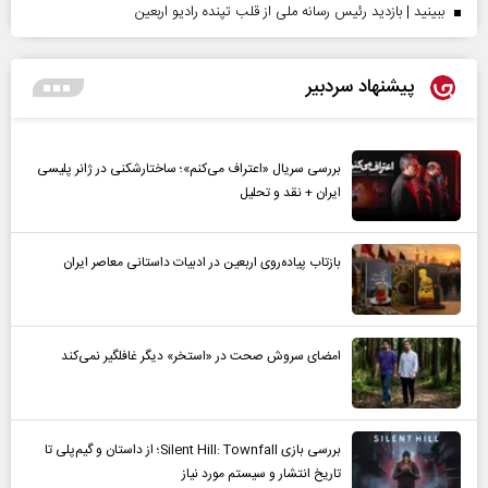
ببینید | بازدید رئیس رسانه ملی از قلب تپنده رادیو اربعین
پیشنهاد سردبیر
بررسی سریال «اعتراف می‌کنم»؛ ساختارشکنی در ژانر پلیسی
ایران + نقد و تحلیل
بازتاب پیاده‌روی اربعین در ادبیات داستانی معاصر ایران
امضای سروش صحت در «استخر» دیگر غافلگیر نمی‌کند
بررسی بازی Silent Hill: Townfall؛ از داستان و گیم‌پلی تا
تاریخ انتشار و سیستم مورد نیاز