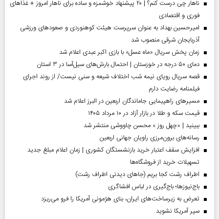
ناهار چی درست کنم؟ | ۲۰ پیشنهاد خوشمزه و ساده برای ناهار امروز + غذاهای
فوری و اقتصادی
امیرحسین بهداد به عنوان سرپرست هیئت کوهنوردی و صعودهای ورزشی
آذربایجان شرقی منصوب شد
زمان پخش سریال «ماه عسل» با بازی اکبر عبدی اعلام شد
دمای ۵۰ درجه در خوزستان | احتمال بارش‌های سیل‌آسا در ۳ استان
قصه سریال رویای نیمه شب اختلاف شیعه و سنی نیست/ از روند اجرای
فیلمنامه رضایت دارم
مسیر‌های راهپیمایی جاماندگان اربعین در البرز اعلام شد
قیمت سکه و طلا در بازار آزاد در ۱۰ مرداد ۱۴۰۵
ببینید | «چهل روز » محسن چاووشی منتشر شد
رسانه‌های برون‌مرزی راویان جهانی اربعین
افزایش سقف اعتبار خرید بازنشستگان کشوری | زمان اعلام مبلغ جدید
تسهیلات خرید از فروشگاه‌ها
اطراف رشت کجا بریم (جاهای دیدنی اطراف رشت)
باج‌نیوزها؛ باج‌گیری در لباس افشاگری
تعرض به زیرساخت‌های ایران، بنای هژمونی آمریکا را فرو می‌ریزد
سپر آمریکا نشوید