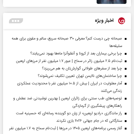
اخبار ویژه
صبحانه چی درست کنم؟ معرفی ۳۰ صبحانه سریع، سالم و مقوی برای همه
سلیقه‌ها
چرا برخی بیماران بعد از کرونا و آنفلوآنزا ماه‌ها بهبود نمی‌یابند؟
ثبت‌نام ۲.۵ میلیون زائر در سماح | عبور ۱.۷ میلیون نفر از مرز‌های اربعین
چرا بعد از سفرهای طولانی گوارش‌تان به هم می‌ریزد؟
چرا ساختمان‌های ناایمن تهران تعیین تکلیف نمی‌شوند؟
آمار معلولیت در ایران | بیش از ۱۰.۵ میلیون نفر با محدودیت عملکردی
زندگی می‌کنند
توصیه‌های طب سنتی برای زائران اربعین | بهترین نوشیدنی ضد عطش و
راهکارهای پیشگیری از گرمازدگی
راز ماندگاری «رادیو اربعین» از زبان دو گوینده؛ رسانه‌ای که حسینیه است
ستارگانی که در جام جهانی ۲۰۲۶ بازی نکردند
آغاز رسمی برنامه‌های اربعین ۱۴۰۵ در مرز‌ها | ثبت‌نام سماح به ۱.۷ میلیون نفر