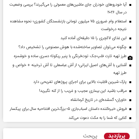
آیا خودروهای خودران جای ماشین‌های معمولی را می‌گیرند؟ بررسی وضعیت
در سال ۲۰۲۶
استعلام وام ضروری ۷۵ میلیون تومانی بازنشستگان کشوری؛ نحوه مشاهده
نتیجه درخواست
این غذای لاکچری را ۱۵ دقیقه‌ای آماده کنید
چگونه می‌توان تصاویر ساخته‌شده با هوش مصنوعی را تشخیص داد؟
طرز تهیه تارت فلپ‌جک توت‌فرنگی با پنیر ریکوتا؛ دسری ساده و خوشمزه
آشنایی با آش‌های اصیل ایرانی؛ از آش عباسعلی تا آش ترخینه + خواص و
طرز تهیه
پارک شیرین قابلیت‌ بالایی برای اجرای پروژهای تفریحی دارد
مراقب باشید این بیماری عجیب و غریب را از کنه نگیرید!
خاوران؛ گمشده‌ای در تاریخ کرمانشاه
فروش خیره‌کننده داستان اسباب‌بازی ۵؛ بزرگ‌ترین افتتاحیه سال برای پیکسار
کتابی که شما را به مکث دعوت می‌کند
پربازدید
پربحث