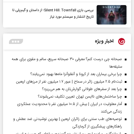
بررسی بازی Silent Hill: Townfall؛ از داستان و گیم‌پلی تا
تاریخ انتشار و سیستم مورد نیاز
اخبار ویژه
صبحانه چی درست کنم؟ معرفی ۳۰ صبحانه سریع، سالم و مقوی برای همه
سلیقه‌ها
چرا برخی بیماران بعد از کرونا و آنفلوآنزا ماه‌ها بهبود نمی‌یابند؟
ثبت‌نام ۲.۵ میلیون زائر در سماح | عبور ۱.۷ میلیون نفر از مرز‌های اربعین
چرا بعد از سفرهای طولانی گوارش‌تان به هم می‌ریزد؟
چرا ساختمان‌های ناایمن تهران تعیین تکلیف نمی‌شوند؟
آمار معلولیت در ایران | بیش از ۱۰.۵ میلیون نفر با محدودیت عملکردی
زندگی می‌کنند
توصیه‌های طب سنتی برای زائران اربعین | بهترین نوشیدنی ضد عطش و
راهکارهای پیشگیری از گرمازدگی
راز ماندگاری «رادیو اربعین» از زبان دو گوینده؛ رسانه‌ای که حسینیه است