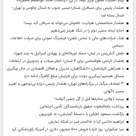
پیام تسلیت معاون وزیر ارشاد در پی درگذشت استاد ابوالقاسم قاسم‌زاده
هشدار پلیس برای مسافران شمال؛ مسیر جنوب به شمال چالوس و تهران–
شمال بسته شد
هشدار متخصصان؛ هپاتیت خاموش می‌تواند به سرطان کبد برسد!
اجازه ایجاد مسیر دوم را در تنگه هرمز نمی‌دهیم
هک شرکت‌های مالی با تماس تلفنی؛ فیشینگ صوتی برای سرقت اطلاعات
حساس
نقض آتش‌بس در لبنان؛ حمله توپخانه‌ای و پهپادی اسرائیل به چند شهرک
هشدار نارنجی هواشناسی برای ۴ استان؛ خطر سیلاب و رعدوبرق در ارتفاعات
با همراهی کارشناسان، دانشگاهیان، مدیران و فعالان اقتصادی در حال پیگیری
مسائل هستیم/پیگیری دولت برای افزایش مبلغ کالابرگ ادامه دارد
۳ تصادف مرگبار در بزرگراه‌های تهران؛ هشدار پلیس درباره بی‌توجهی و تغییر
مسیر ناگهانی
ببینید | وقتی ستاره‌ها قبل از گل جشن گرفتند!
پرداخت مابه‌التفاوت حقوق بازنشستگان تأمین اجتماعی
بازگشت مسعود اطیابی با «نسخهٔ آزمایشی» به تلویزیون
ابراهیم حاتمی کیا با خاکستر سبز در شبکه نمایش
مرد عنکبوتی: روز تازه با فروش ۵۰۰ میلیون دلاری در آمریکا رکوردشکنی کرد