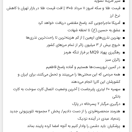
سپر آمریکا نشوید
قیمت طلا و سکه امروز ۱۱ مرداد ۱۴۰۵ | افت قیمت طلا در بازار تهران با کاهش
نرخ ارز
آمریکا ماجراجویی کند پاسخ مقتضی دریافت خواهد کرد
عشق به حسین (ع) تا لحظه شهادت
بهترین نذری‌های اربعین | از کم هزینه‌ترین تا راحت‌ترین نذری‌ها
خروج بیش از ۳ میلیون زائر از تمام مرز‌های کشور
رهگیری پهپاد MQ9 بر فراز تنگه هرمز
‌زائران سبز
در کمین تروریست‌ها هستیم و آماده پاسخ قاطعیم
همه مردمی که این سختی‌ها را می‌بینند و تحمل می‌کنند، برای ایران و
کشورشان این کاررا انجام می‌دهند
سهمیه ۶۰ لیتری پابرجاست | آخرین وضعیت اتصال کارت سوخت به کارت
بانکی
درگیری مرگبار ۲ پسرخاله در پارک
هنرمند منحصر‌به‌فردی را از دست دادیم/ پخش ۲ مجموعه تلویزیونی جدید
زنده‌یاد عبدی در آینده نزدیک
پزشکیان: باید دشمن را وادار کنیم به آنچه امضا کرده پایبند بماند