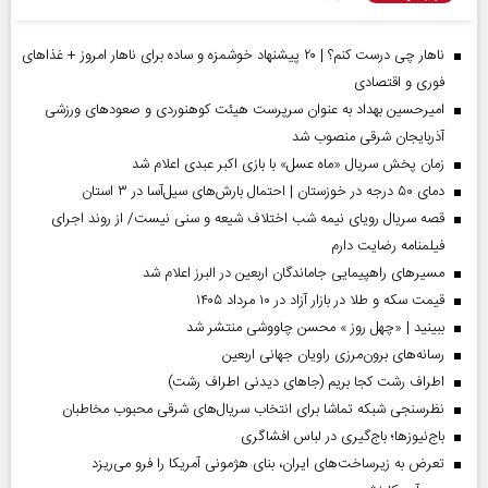
ناهار چی درست کنم؟ | ۲۰ پیشنهاد خوشمزه و ساده برای ناهار امروز + غذاهای
فوری و اقتصادی
امیرحسین بهداد به عنوان سرپرست هیئت کوهنوردی و صعودهای ورزشی
آذربایجان شرقی منصوب شد
زمان پخش سریال «ماه عسل» با بازی اکبر عبدی اعلام شد
دمای ۵۰ درجه در خوزستان | احتمال بارش‌های سیل‌آسا در ۳ استان
قصه سریال رویای نیمه شب اختلاف شیعه و سنی نیست/ از روند اجرای
فیلمنامه رضایت دارم
مسیر‌های راهپیمایی جاماندگان اربعین در البرز اعلام شد
قیمت سکه و طلا در بازار آزاد در ۱۰ مرداد ۱۴۰۵
ببینید | «چهل روز » محسن چاووشی منتشر شد
رسانه‌های برون‌مرزی راویان جهانی اربعین
اطراف رشت کجا بریم (جاهای دیدنی اطراف رشت)
نظرسنجی شبکه تماشا برای انتخاب سریال‌های شرقی محبوب مخاطبان
باج‌نیوزها؛ باج‌گیری در لباس افشاگری
تعرض به زیرساخت‌های ایران، بنای هژمونی آمریکا را فرو می‌ریزد