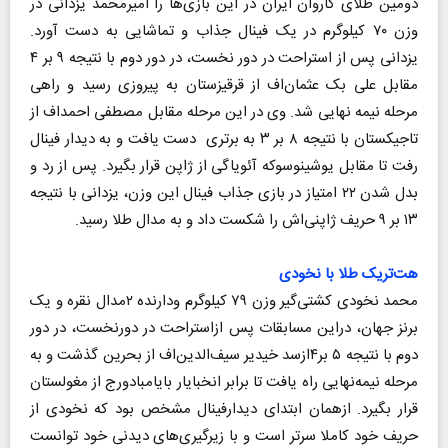
دومین طلای کاروان ایران در این بازی‌ها را امیرمحمد یزدانی در
وزن ۷۰ کیلوگرم در یک فینال جذاب و تماشایی به دست آورد.
یزدانی پس از استراحت در دور نخست، در دور دوم با نتیجه ۹ بر ۴
مقابل علی بک عثمان‌اف از قرقیزستان به پیروزی رسید و راهی
مرحله نیمه نهایی شد. وی در این مرحله مقابل مصطفی احمداف از
تاجیکستان با نتیجه ۸ بر ۳ به برتری دست یافت و به دیدار فینال
رفت تا مقابل یوشینوسوکه آئویاگی از ژاپن قرار بگیرد. پس از رد و
بدل شدن ۲۲ امتیاز در بازی جذاب فینال این وزن، یزدانی با نتیجه
۱۳ بر ۹ حریف ژاپنی‌اش را شکست داد و به مدال طلا رسید.
هت‌تریک طلا با نخودی
محمد نخودی کشتی‌گیر وزن ۷۹ کیلوگرم ودارنده ۲مدال نقره و یک
برنز جهان، دراین مسابقات پس ازاستراحت در دورنخست، در دور
دوم با نتیجه ۵ بر۴ازسد خیدیر سیف‌الدین‌اف از بحرین گذشت و به
مرحله نیمه‌نهایی راه یافت تا برابر انخبایار بایامبادورج از مغولستان
قرار بگیرد. ازهمان ابتدای دیدارفینال مشخص بود که نخودی از
حریف خود کاملا سرتر است و با زیرگیری‌های دیدنی خود توانست