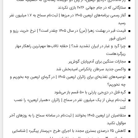
ستارگانی که در جام جهانی ۲۰۲۶ بازی نکردند
آغاز رسمی برنامه‌های اربعین ۱۴۰۵ در مرز‌ها | ثبت‌نام سماح به ۱.۷ میلیون نفر
رسید
قیمت قبر در بهشت زهرا (س) در سال ۱۴۰۵ چقدر است؟ | نرخ خرید، رزرو و
احیای قبور
چرا گرد و غبار در ایران تشدید شد؟ | حقابه تالاب‌ها مهم‌ترین راهکار مهار
ریزگردهاست
مجازات سنگین برای آدم‌ربایان گوش‌بر
واکسن جدید سرطان پانکراس امیدبخش شد
توصیه‌های تغذیه‌ای برای زائران اربعین ۱۴۰۵ | در گرمای اربعین چه بخوریم و
چه نخوریم؟
گره قتل در دی‌جی پارتی با ۵۰ قسم باز می‌شود
ثبت‌نام بیش از یک میلیون نفر در سماح | زائران «همیار اربعین» را نصب
کنند
متقاضیان ارز اربعین ۱۴۰۵ بخوانند | ثبت‌نام در سامانه سماح را به روز‌های آخر
موکول نکنید
کاهش ۲۵ درصدی بستری مجدد با اجرای طرح «پرستار پیگیر» | شناسایی