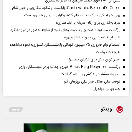
بیش از ۳۰۰۰ مورد جدید سرطان در خانواده بیماران
Castlevania: Belmont’s Curse؛ بازگشت باشکوه شکارچیان خون‌آشام
روی هر لینکی کلیک نکنید، دام کلاهبرداران سایبری همین‌جاست
سرمایه‌گذاری برای رفاه؛ هزینه یا آینده‌سازی؟
بازگشت مسعود شصت‌چی با دردسر‌های تازه؛ از شایعه حضور در میز مذاکره
تا پایان فیلمبرداری «مرد سه‌هزارچهره»
استعلام وام ضروری ۷۵ میلیون تومانی بازنشستگان کشوری؛ نحوه مشاهده
نتیجه درخواست
اجیر کردن قاتل برای کشتن همسر!
بازگشت Black Flag Resynced خبری جذاب برای دوستداران بازی
معجزه، نقشه شوهرکشی را ناکام گذاشت
توصیه‌های هلال‌احمر برای روز‌های گرم
جام‌جهانی مهاجران
ویدئو