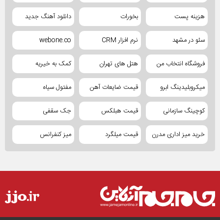
هزینه پست
بخورات
دانلود آهنگ جدید
سئو در مشهد
نرم افزار CRM
webone.co
فروشگاه انتخاب من
هتل های تهران
کمک به خیریه
میکروبلیدینگ ابرو
قیمت ضایعات آهن
مفتول سیاه
کوچینگ سازمانی
قیمت هبلکس
جک سقفی
خرید میز اداری مدرن
قیمت میلگرد
میز کنفرانس