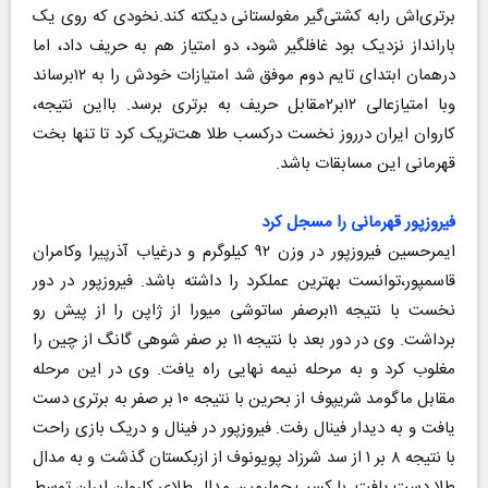
برتری‌اش رابه کشتی‌گیر مغولستانی دیکته کند.نخودی که روی یک
بارانداز نزدیک بود غافلگیر شود، دو امتیاز هم به حریف داد، اما
درهمان ابتدای تایم دوم موفق شد امتیازات خودش را به ۱۲برساند
وبا امتیازعالی ۱۲بر۲مقابل حریف به برتری برسد. بااین نتیجه،
کاروان ایران درروز نخست درکسب طلا هت‌تریک کرد تا تنها بخت
قهرمانی این مسابقات باشد.
فیروزپور قهرمانی را مسجل کرد
ایمرحسین فیروزپور در وزن ۹۲ کیلوگرم و درغیاب آذرپیرا وکامران
قاسمپور،توانست بهترین عملکرد را داشته باشد. فیروزپور در دور
نخست با نتیجه ۱۱برصفر ساتوشی میورا از ژاپن را از پیش رو
برداشت. وی در دور بعد با نتیجه ۱۱ بر صفر شوهی گانگ از چین را
مغلوب کرد و به مرحله نیمه نهایی راه یافت. وی در این مرحله
مقابل ماگومد شریپوف از بحرین با نتیجه ۱۰ بر صفر به برتری دست
یافت و به دیدار فینال رفت. فیروزپور در فینال و دریک بازی راحت
با نتیجه ۸ بر ۱ از سد شرزاد پویونوف از ازبکستان گذشت و به مدال
طلا دست یافت. با کسب چهارمین مدال طلای کاروان ایران توسط