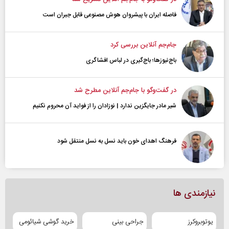
فاصله ایران با پیشرو‌ان هوش مصنوعی قابل جبران است
جام‌جم آنلاین بررسی کرد
باج‌نیوزها؛ باج‌گیری در لباس افشاگری
در گفت‌و‌گو با جام‌جم آنلاین مطرح شد
شیر مادر جایگزین ندارد | نوزادان را از فواید آن محروم نکنیم
فرهنگ اهدای خون باید نسل به نسل منتقل شود
نیازمندی ها
یوتوبروکرز
جراحی بینی
خرید گوشی شیائومی