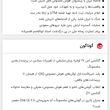
فاصله ایران با پیشرو‌ان هوش مصنوعی قابل جبران است
واقعیت‌ها را بپذیرید و به تعهدات خود عمل کنید
اعلام جزئیات ثبت ادعا، تهیه نقشه UTM و ارائه مادر سند
جنگ با ایران شاید یکی از اشتباه‌های تاریخی باشد
عملیات گسترده ارتش یمن علیه نیروهای سعودی
پیام تسلیت رسانه ملی در پی درگذشت استاد ابوالقاسم قاسم‌زاده
گوناگون
گلکسی اس ۲۷ اولترا؛ پیش‌نمایشی از تغییرات بنیادین در پرچمدار بعدی
سامسونگ
رشد خیره‌کننده بازار توکن‌های هوش مصنوعی (AI)؛ از هیجان تا
زیرساخت‌های واقعی
انقلاب گوشی‌های تاشو‌ با طعم هوش مصنوعی؛ معرفی و مقایسه خانواده
گلکسی Z۸
بحران باتری در گوشی‌های سامسونگ؛ آیا به‌روزرسانی One UI ۸.۵ مقصر
است؟