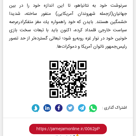
سرنوشت خود به نتانیاهو، تا این اندازه خود را در بین
جهانیان(ازجمله شهروندان آمریكایی) منفور ساخته، شدیدا
خشمگین هستند. بایدن كه خود راهمواره یك مغز متفكر!درعرصه
سیاست خارجی قلمداد كرده، اكنون باید با تبعات سخت بازی
خونین خود در نوار غزه رو‌به‌رو شود؛ تبعاتی گسترده‌تر از حد تصور
رئیس‌جمهور ناتوان آمریكا و دموكرات‌ها.
اشتراک گذاری :