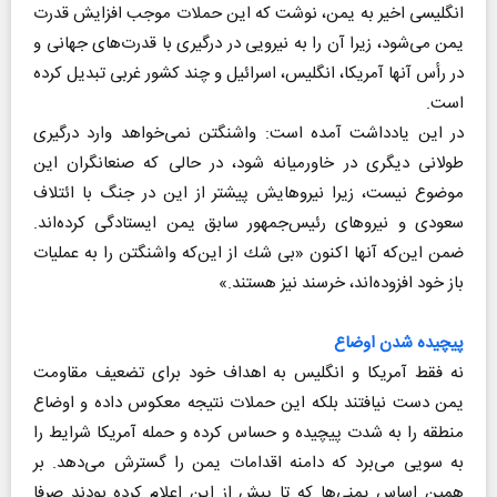
انگلیسی اخیر به یمن، نوشت كه این حملات موجب افزایش قدرت
یمن می‌شود، زیرا آن را به نیرویی در درگیری با قدرت‌های جهانی و
در رأس آنها آمریكا، انگلیس، اسرائیل و چند كشور غربی تبدیل كرده
است.
در این یادداشت آمده است: واشنگتن نمی‌خواهد وارد درگیری
طولانی دیگری در خاورمیانه شود، در حالی كه صنعانگران این
موضوع نیست، زیرا نیروهایش پیشتر از این در جنگ با ائتلاف
سعودی و نیروهای رئیس‌جمهور سابق یمن ایستادگی كرده‌اند.
ضمن این‌كه آنها اكنون «بی شك از این‌كه واشنگتن را به عملیات
باز خود افزوده‌اند، خرسند نیز هستند.»
پیچیده شدن اوضاع
نه فقط آمریكا و انگلیس به اهداف خود برای تضعیف مقاومت
یمن دست نیافتند بلكه این حملات نتیجه معكوس داده و اوضاع
منطقه را به شدت پیچیده و حساس كرده و حمله آمریكا شرایط را
به سویی می‌برد كه دامنه اقدامات یمن را گسترش می‌دهد. بر
همین اساس یمنی‌ها كه تا پیش از این اعلام كرده‌ بودند صرفا