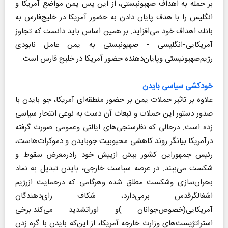
بر حمله به اهداف صهیونیستی، از این پس یمن مواضع آمریكا و
انگلیس را با هدف پایان دادن به حضور آمریكا در خلیج‌فارس به
بانك اهداف خود می‌افزاید. بر همین اساس باید دانست كه تجاوز
آمریكایی-انگلیسی - صهیونیستی به یمن عامل نابودی
رژیم‌صهیونیستی وپایان‌دهنده حضور آمریكا در خلیج فارس است.
خودكشی سیاسی بایدن
علاوه بر تاثیر حملات یمن بر حضور منطقه‌ای آمریكا، جو بایدن با
صدور دستور این حملات و تبعات آن دست به نوعی انتحار سیاسی
زده است. درحالی كه نظرسنجی‌های ایالتی وعمومی صورت گرفته
درآمریكا بیانگر روند كاهشی محبوبیت جوبایدن و دموكرات‌هاست،
رئیس جمهوراین كشور بیش ازپیش خود رادرمعرض سقوط و
شكست می‌بیند. در عرصه سیاست خارجی، بایدن تبدیل به نماد
بحران‌سازی وشكست مطلق شده وهرگامی كه درحمایت ازرژیم
اشغالگرقدس برمی‌دارد، شكاف رای‌دهندگان
آمریكایی(‌خصوص‌جوانان )و اوراتشدید می‌كند.برخی
استراتژیست‌های وزارت خارجه آمریكا، از این‌كه بایدن با گره زدن