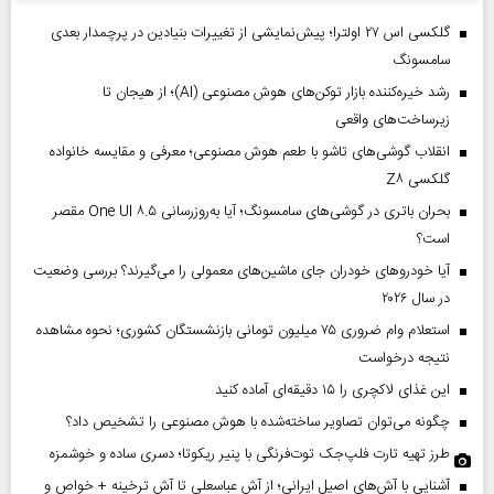
گلکسی اس ۲۷ اولترا؛ پیش‌نمایشی از تغییرات بنیادین در پرچمدار بعدی
سامسونگ
رشد خیره‌کننده بازار توکن‌های هوش مصنوعی (AI)؛ از هیجان تا
زیرساخت‌های واقعی
انقلاب گوشی‌های تاشو‌ با طعم هوش مصنوعی؛ معرفی و مقایسه خانواده
گلکسی Z۸
بحران باتری در گوشی‌های سامسونگ؛ آیا به‌روزرسانی One UI ۸.۵ مقصر
است؟
آیا خودروهای خودران جای ماشین‌های معمولی را می‌گیرند؟ بررسی وضعیت
در سال ۲۰۲۶
استعلام وام ضروری ۷۵ میلیون تومانی بازنشستگان کشوری؛ نحوه مشاهده
نتیجه درخواست
این غذای لاکچری را ۱۵ دقیقه‌ای آماده کنید
چگونه می‌توان تصاویر ساخته‌شده با هوش مصنوعی را تشخیص داد؟
طرز تهیه تارت فلپ‌جک توت‌فرنگی با پنیر ریکوتا؛ دسری ساده و خوشمزه
آشنایی با آش‌های اصیل ایرانی؛ از آش عباسعلی تا آش ترخینه + خواص و