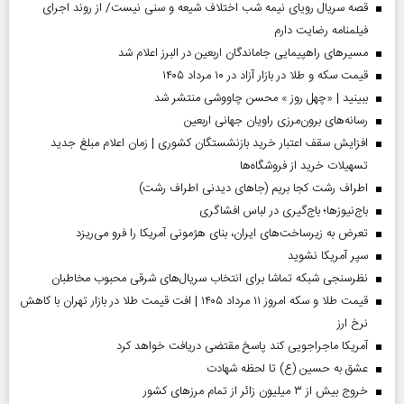
قصه سریال رویای نیمه شب اختلاف شیعه و سنی نیست/ از روند اجرای
فیلمنامه رضایت دارم
مسیر‌های راهپیمایی جاماندگان اربعین در البرز اعلام شد
قیمت سکه و طلا در بازار آزاد در ۱۰ مرداد ۱۴۰۵
ببینید | «چهل روز » محسن چاووشی منتشر شد
رسانه‌های برون‌مرزی راویان جهانی اربعین
افزایش سقف اعتبار خرید بازنشستگان کشوری | زمان اعلام مبلغ جدید
تسهیلات خرید از فروشگاه‌ها
اطراف رشت کجا بریم (جاهای دیدنی اطراف رشت)
باج‌نیوزها؛ باج‌گیری در لباس افشاگری
تعرض به زیرساخت‌های ایران، بنای هژمونی آمریکا را فرو می‌ریزد
سپر آمریکا نشوید
نظرسنجی شبکه تماشا برای انتخاب سریال‌های شرقی محبوب مخاطبان
قیمت طلا و سکه امروز ۱۱ مرداد ۱۴۰۵ | افت قیمت طلا در بازار تهران با کاهش
نرخ ارز
آمریکا ماجراجویی کند پاسخ مقتضی دریافت خواهد کرد
عشق به حسین (ع) تا لحظه شهادت
خروج بیش از ۳ میلیون زائر از تمام مرز‌های کشور