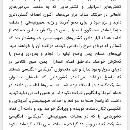
كشتی‌های اسرائیلی و كشتی‌هایی كه به مقصد سرزمین‌های
اشغالی در حركتند هدف قرار می‌دهند اكنون اهداف گسترده‌تری
دارند و عزم خود را برای محو آمریكا و رژیم صهیونیستی از منطقه
جزم‌كرده‌اند. سخنگوی انصارا... یمن در واكنش به این حملات از
ادامه هدف قرار دادن كشتی‌های صهیونیستی خبر‌و‌هشدار داد که
كسانی كه دریای سرخ را نظامی كردند، عواقب آن را خواهند دید.
نیروهای مسلح یمن پاسخ اولیه را انجام و به‌زودی پاسخ را
گسترش خواهند داد.طبق اعلام انصارا... یمن، هیچ ائتلافی در
دریای سرخ وجود ندارد و تنها متجاوزان آمریكایی-انگلیسی هستند
كه پاسخ دریافت می‌كنند. كشورهایی كه نامشان به‌عنوان
مشاركت‌كننده در ائتلاف برده شد، به یمنی‌ها اطمینان دادند در
حمله آمریكا و انگلیس شركت نكرده‌اند. بر همین اساس نباید تردید
داشت كه پاسخ صنعا به مواضع و اهداف صهیونیستی، آمریكایی و
انگلیسی تكان‌دهنده، كوبنده و ویرانگر خواهد بود و دامنه آن تمام
كشورهایی را كه در عملیات صهیونیستی- آمریكایی- انگلیسی
مشاركت كنند دربرخواهد گرفت. مقامات یمنی تاكید كرده‌اند علاوه