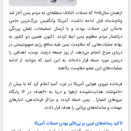
ازهمان سال۲۰۱۵ كه حملات ائتلاف منطقه‌ای به مردم یمن آغاز شد
وتاچندماه قبل ادامه داشت، آمریكا وانگلیس بزرگ‌ترین حامی
عاملان این حملات بودند و با ارسال تسلیحات، نقش پررنگی
دركشتار مردم مظلوم یمن ایفا كردند. اكنون همین دو كشور به
بهانه عملیات‌هایی كه مقاومت یمن علیه منافع رژیم صهیونیستی در
دریای سرخ انجام می‌دهد، از روز جمعه درچند نوبت، اهدافی را
دریمن مورد حمله قرار داده‌اند به این امید كه بتوانند از ادامه
عملیات‌های این عضو مقاومت بكاهند.
فرمانده نیروی هوایی آمریكا در غرب آسیا اعلام كرد که با بیش از
۱۰۰موشك هدایت‌شونده ازهوا و دریا به ۶۰هدف در ۱۶ پایگاه
نیروهای انصارا... یمن حمله كردند و مراكز فرماندهی، انبارهای
مهمات و سامانه‌های پرتابی را هدف قرار دادند.
تاكید رسانه‌های غربی بر بی‌تاثیر بودن حملات آمریكا