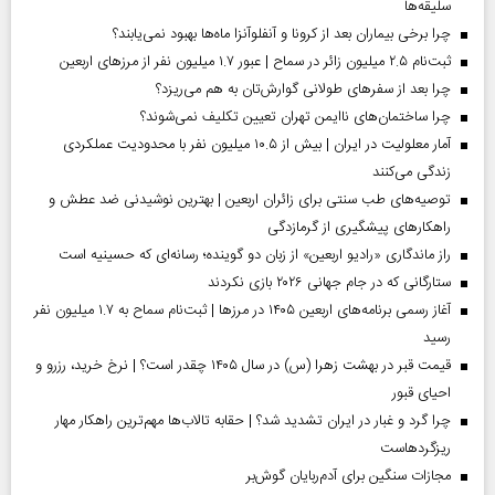
سلیقه‌ها
چرا برخی بیماران بعد از کرونا و آنفلوآنزا ماه‌ها بهبود نمی‌یابند؟
ثبت‌نام ۲.۵ میلیون زائر در سماح | عبور ۱.۷ میلیون نفر از مرز‌های اربعین
چرا بعد از سفرهای طولانی گوارش‌تان به هم می‌ریزد؟
چرا ساختمان‌های ناایمن تهران تعیین تکلیف نمی‌شوند؟
آمار معلولیت در ایران | بیش از ۱۰.۵ میلیون نفر با محدودیت عملکردی
زندگی می‌کنند
توصیه‌های طب سنتی برای زائران اربعین | بهترین نوشیدنی ضد عطش و
راهکارهای پیشگیری از گرمازدگی
راز ماندگاری «رادیو اربعین» از زبان دو گوینده؛ رسانه‌ای که حسینیه است
ستارگانی که در جام جهانی ۲۰۲۶ بازی نکردند
آغاز رسمی برنامه‌های اربعین ۱۴۰۵ در مرز‌ها | ثبت‌نام سماح به ۱.۷ میلیون نفر
رسید
قیمت قبر در بهشت زهرا (س) در سال ۱۴۰۵ چقدر است؟ | نرخ خرید، رزرو و
احیای قبور
چرا گرد و غبار در ایران تشدید شد؟ | حقابه تالاب‌ها مهم‌ترین راهکار مهار
ریزگردهاست
مجازات سنگین برای آدم‌ربایان گوش‌بر