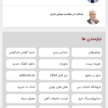
عدالت در سلامت میانبر ندارد
نیازمندی ها
یوتوبروکرز
جراحی بینی
خرید گوشی شیائومی
هزینه پست
بخورات
دانلود آهنگ جدید
سئو در مشهد
نرم افزار CRM
webone.co
فروشگاه انتخاب من
هتل های تهران
کمک به خیریه
میکروبلیدینگ ابرو
قیمت ضایعات آهن
مفتول سیاه