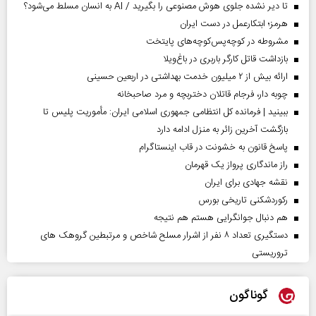
تا دیر نشده جلوی هوش مصنوعی را بگیرید / AI به انسان مسلط می‌شود؟
هرمز؛ ابتکارعمل در دست ایران
مشروطه در کوچه‌پس‌کوچه‌های پایتخت
بازداشت قاتل کارگر باربری در باغ‌ویلا
ارائه بیش از ۲ میلیون خدمت بهداشتی در اربعین حسینی
چوبه دار، فرجام قاتلان دختربچه و مرد صاحبخانه
ببینید | فرمانده کل انتظامی جمهوری اسلامی ایران­: مأموریت پلیس تا
بازگشت آخرین زائر به منزل ادامه دارد
پاسخ قانون به خشونت در قاب اینستاگرام
راز ماندگاری پرواز یک قهرمان
نقشه جهادی برای ایران
رکوردشکنی تاریخی بورس
هم دنبال جوانگرایی هستم هم نتیجه
دستگیری تعداد ۸ نفر از اشرار مسلح شاخص و مرتبطین گروهک های
تروریستی
گوناگون