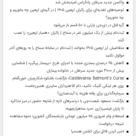
واکسن جدید سرطان پانکراس امیدبخش شد
توصیه‌های تغذیه‌ای برای زائران اربعین ۱۴۰۵ | در گرمای اربعین چه بخوریم و
چه نخوریم؟
گره قتل در دی‌جی پارتی با ۵۰ قسم باز می‌شود
ثبت‌نام بیش از یک میلیون نفر در سماح | زائران «همیار اربعین» را نصب
کنند
متقاضیان ارز اربعین ۱۴۰۵ بخوانند | ثبت‌نام در سامانه سماح را به روز‌های آخر
موکول نکنید
کاهش ۲۵ درصدی بستری مجدد با اجرای طرح «پرستار پیگیر» | شناسایی
بیش از ۳۰۰۰ مورد جدید سرطان در خانواده بیماران
Castlevania: Belmont’s Curse؛ بازگشت باشکوه شکارچیان خون‌آشام
روی هر لینکی کلیک نکنید، دام کلاهبرداران سایبری همین‌جاست
سرمایه‌گذاری برای رفاه؛ هزینه یا آینده‌سازی؟
بازگشت مسعود شصت‌چی با دردسر‌های تازه؛ از شایعه حضور در میز مذاکره
تا پایان فیلمبرداری «مرد سه‌هزارچهره»
استعلام وام ضروری ۷۵ میلیون تومانی بازنشستگان کشوری؛ نحوه مشاهده
نتیجه درخواست
اجیر کردن قاتل برای کشتن همسر!