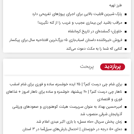
طرز تهیه
پارک شیرین قابلیت‌ بالایی برای اجرای پروژهای تفریحی دارد
مراقب باشید این بیماری عجیب و غریب را از کنه نگیرید!
خاوران؛ گمشده‌ای در تاریخ کرمانشاه
فروش خیره‌کننده داستان اسباب‌بازی ۵؛ بزرگ‌ترین افتتاحیه سال برای پیکسار
کتابی که شما را به مکث دعوت می‌کند
پربازدید
پربحث
برای شام چی درست کنم؟ | ۲۵ ایده خوشمزه، ساده و فوری برای شام امشب
ناهار چی درست کنم؟ | ۲۰ پیشنهاد خوشمزه و ساده برای ناهار امروز + غذاهای
فوری و اقتصادی
امیرحسین بهداد به عنوان سرپرست هیئت کوهنوردی و صعودهای ورزشی
آذربایجان شرقی منصوب شد
زمان پخش سریال «ماه عسل» با بازی اکبر عبدی اعلام شد
دمای ۵۰ درجه در خوزستان | احتمال بارش‌های سیل‌آسا در ۳ استان