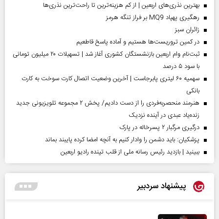
بهترین نذری‌های اربعین | از کم هزینه‌ترین تا راحت‌ترین نذری‌ها
رهگیری پهپاد MQ9 بر فراز تنگه هرمز
‌زائران سبز
در کمین تروریست‌ها هستیم و آماده پاسخ قاطعیم
ثبت‌نام وام اربعین بازنشستگان کشوری آغاز شد | تسهیلات ۲۰ میلیون تومانی
با سود ۵ درصد
سهمیه ۶۰ لیتری پابرجاست | آخرین وضعیت اتصال کارت سوخت به کارت
بانکی
هنرمند منحصر‌به‌فردی را از دست دادیم/ پخش ۲ مجموعه تلویزیونی جدید
زنده‌یاد عبدی در آینده نزدیک
درگیری مرگبار ۲ پسرخاله در پارک
پزشکیان: باید دشمن را وادار کنیم به آنچه امضا کرده پایبند بماند
ببینید | بازدید رئیس رسانه ملی از قلب تپنده رادیو اربعین
پیشنهاد سردبیر