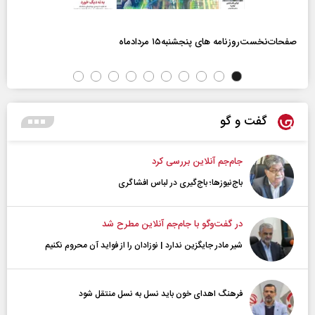
صفحات‌نخست‌روزنامه ها‌ی پنجشنبه‌۱۵ مردادماه
گفت و گو
جام‌جم آنلاین بررسی کرد
باج‌نیوزها؛ باج‌گیری در لباس افشاگری
در گفت‌و‌گو با جام‌جم آنلاین مطرح شد
شیر مادر جایگزین ندارد | نوزادان را از فواید آن محروم نکنیم
فرهنگ اهدای خون باید نسل به نسل منتقل شود