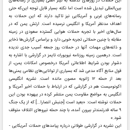
این حملات در روزهای گذشته به تیتر اصلی بسیاری از رسانه‌های
بین‌المللی تبدیل شده است اما نكته بسیار قابل توجه این‌كه حتی
رسانه‌های غربی و آمریكایی نیز تاكید دارند كه این حملات به
اهداف مدنظر آمریكا و انگلیس نرسیده است. ارتش یمن كه در
سال‌های اخیر با تجربه حملات هوایی گسترده سعودی در زمینه
مقابله با چنین حملاتی تجربه خوبی دارد و براساس گزارش‌ها ذخایر
و ذاغه‌های مهمات آنها در حملات روز جمعه آسیب جدی ندیده
است. درهمین زمینه روزنامه نیویورك تایمز در گزارشی با اشاره به
دشوار بودن شرایط اطلاعاتی آمریكا درخصوص امكانات یمن، از
قول منابع آگاه مدعی شد كه بسیاری از توانایی‌های نظامی یمنی‌ها
بعد از حمله ۱۲ ژانویه مصون مانده است. نشریه انگلیسی
اكونومیست هم در گزارشی كه در ارتباط با حملات اخیر آمریكا و
انگلیس به مواضع مقاومت یمن منتشر كرده در بیهوده بودن این
حملات نوشته است: «بعید است [جنبش انصارا...] كه از یک جنگ
۹ ساله قدرتمندتر بیرون آمده، با چند حمله نیروهای ائتلاف متوقف
شود.»
این نشریه در گزارشی طولانی درباره پیامدهای حملات آمریكایی -