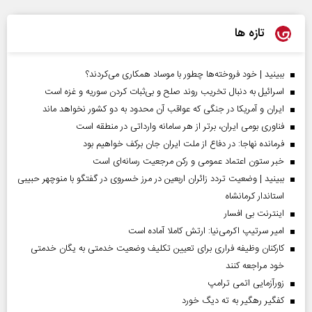
تازه ها
ببینید | خود فروخته‌ها چطور با موساد همکاری می‌کردند؟
اسرائیل به دنبال تخریب روند صلح و بی‌ثبات کردن سوریه و غزه است
ایران و آمریکا در جنگی که عواقب آن محدود به دو کشور نخواهد ماند
فناوری بومی ایران، برتر از هر سامانه وارداتی در منطقه است
فرمانده نهاجا: در دفاع از ملت ایران جان برکف خواهیم بود
خبر ستون اعتماد عمومی و رکن مرجعیت رسانه‌ای است
ببینید | وضعیت تردد زائران اربعین در مرز خسروی در گفتگو با منوچهر حبیبی
استاندار کرمانشاه
اینترنت بی افسار
امیر سرتیپ اکرمی‌نیا: ارتش کاملا آماده است
کارکنان وظیفه فراری برای تعیین تکلیف وضعیت خدمتی به یگان خدمتی
خود مراجعه کنند
زورآزمایی اتمی ترامپ
کفگیر رهگیر به ته دیگ خورد