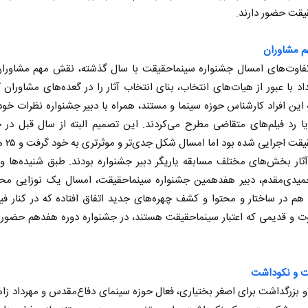
یقت حضور دارند.
 مشاوران
تفاوت‌های امسال جشنواره سینماحقیقت با سال گذشته، نقش مهم مشاورا
اد با عبور از هیات‌های انتخاب، بنای انتخاب آثار را در گعده‌های مشاوران
این افراد کارشناس حوزه سینما و مستند، همراه با دبیر جشنواره نظرات خود 
ا رد فیلم‌های متقاضی مطرح می‌کردند. این تصمیم البته از سال قبل در 
سینماحقیقت ا
ادامه جنگ برای آمریکا یعنی
خ
شکست مفتضحانه
ر
ثار بخش‌های مختلف مسابقه یاریگر دبیر جشنواره بودند. طبق شنیده‌ها 
یدی‌مقدم، دبیر هفدهمین جشنواره سینماحقیقت، امسال یک نوزایی محت
ط عمومی
دکتر محمد باقر خرمشاد - استاد دانشگاه
دکتر مراد عناد
هم در ساختار و محتوا و کشف چهره‌های جدید اتفاق افتاده که در کنار فی
 و قدیمی که اعتبار سینماحقیقت هستند، در جشنواره دوره هفدهم حضور 
ت و نکوداشت
 بزرگداشت برای اصغر بختیاری، فعال حوزه سینمای دفاع‌مقدس و مهرداد زاه