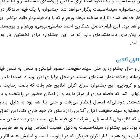
ان پیشکسوت و یک نکوداشت برای مرتضی پورصمدی مستندساز و فیلمبردار ف
جشنواره سینماحقیقت برگزار خواهد شد. جشنواره با یک فیلم ماندگار در
از خواهد شد؛ «تاراز» ساخته فرهاد ورهرام که با یاد فیلمبردار فقید مرتضی 
واهد بود. این فیلم حاصل همکاری احمد ضابطی‌جهرمی، ورهرام و پورصمد
م پلان‌های دیده‌نشده‌ای دارد که در این جشنواره برای نخستین بار به
آمد.
کران آنلاین
 و حال جشنواره‌ای مثل سینماحقیقت، حضور فیزیکی و نفس به نفس فیلم
انه و علاقه‌مندان سینمای مستند در محل برگزاری این رویداد است اما در 
نخست روزنامه ها‌ی‌سه‌شنبه ۶ مردادماه
ر و کرونایی، این جشنواره سراغ اکران آنلاین هم رفت که باعث رضایت م
آنهایی شد که فاصله دوری از مرکز دارند و از امکان حضور در پایتخت و دی
صفحات نخست روزنامه ها‌ی یکشنبه ۴ مردادم
ستند. درحالی‌که امسال انتظار می‌رفت و حتی بنا هم بود به دلیل پایان
جشنواره سینماحقیقت اکران آنلاین را از دستور کار خود خارج کند، این اتفاق ن
ی که نظر برخی فیلمسازان و شرکت‌های فیلمسازی مستند بهتر دیده شدن م
 بود، دبیر جشنواره سینماحقیقت به دلیل اهمیت انعکاس پیام به هر طریقی
این دوره هم در کنار اکران فیزیکی که در اولویت است و نمایش همه آثار را