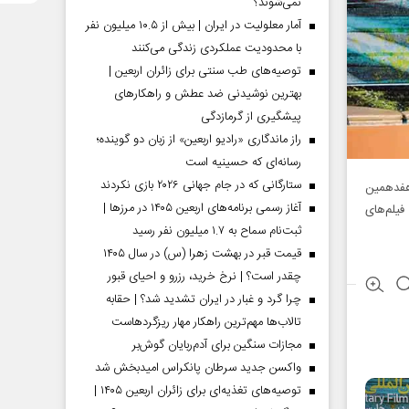
نمی‌شوند؟
آمار معلولیت در ایران | بیش از ۱۰.۵ میلیون نفر
با محدودیت عملکردی زندگی می‌کنند
توصیه‌های طب سنتی برای زائران اربعین |
بهترین نوشیدنی ضد عطش و راهکارهای
پیشگیری از گرمازدگی
راز ماندگاری «رادیو اربعین» از زبان دو گوینده؛
رسانه‌ای که حسینیه است
ستارگانی که در جام جهانی ۲۰۲۶ بازی نکردند
هفدهمین
آغاز رسمی برنامه‌های اربعین ۱۴۰۵ در مرز‌ها |
فیلم‌های
ثبت‌نام سماح به ۱.۷ میلیون نفر رسید
قیمت قبر در بهشت زهرا (س) در سال ۱۴۰۵
چقدر است؟ | نرخ خرید، رزرو و احیای قبور
چرا گرد و غبار در ایران تشدید شد؟ | حقابه
تالاب‌ها مهم‌ترین راهکار مهار ریزگردهاست
مجازات سنگین برای آدم‌ربایان گوش‌بر
واکسن جدید سرطان پانکراس امیدبخش شد
توصیه‌های تغذیه‌ای برای زائران اربعین ۱۴۰۵ |