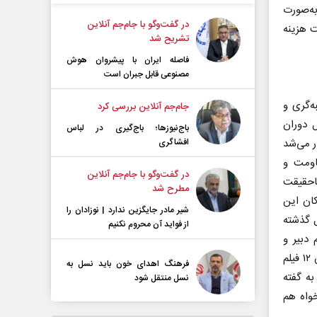
به‌صورت
در گفت‌و‌گو با جام‌جم آنلاین
ت هزینه
تشریح شد
فاصله ایران با پیشرو‌ان هوش
مصنوعی قابل جبران است
‌گری و
جام‌جم آنلاین بررسی کرد
 دوران
باج‌نیوزها؛ باج‌گیری در لباس
ر می‌شد
افشاگری
اومت و
در گفت‌و‌گو با جام‌جم آنلاین
ماحقیقت
مطرح شد
کان این
شیر مادر جایگزین ندارد | نوزادان را
ل گذشته
از فواید آن محروم نکنیم
دبیر و
برگزارکنندگان باشد، به افزایش کمی و کیفی فیلم‌های این بخش برمی‌گشت. نمایش ۱۲ فیلم
فرهنگ اهدای خون باید نسل به
ه گفته
نسل منتقل شود
خواه هم