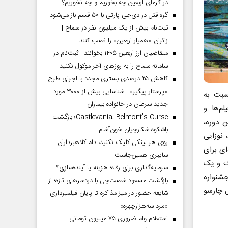
در گرمای اربعین چه بخوریم و چه نخوریم؟
گره قتل در دی‌جی پارتی با ۵۰ قسم باز می‌شود
ثبت‌نام بیش از یک میلیون نفر در سماح |
زائران «همیار اربعین» را نصب کنند
متقاضیان ارز اربعین ۱۴۰۵ بخوانند | ثبت‌نام در
سامانه سماح را به روز‌های آخر موکول نکنید
کاهش ۲۵ درصدی بستری مجدد با اجرای طرح
«پرستار پیگیر» | شناسایی بیش از ۳۰۰۰ مورد
سبت به
جدید سرطان در خانواده بیماران
م‌ها و
Castlevania: Belmont’s Curse؛ بازگشت
 دوره،
باشکوه شکارچیان خون‌آشام
نوزایی
روی هر لینکی کلیک نکنید، دام کلاهبرداران
ی برای
سایبری همین‌جاست
شت و یک
سرمایه‌گذاری برای رفاه؛ هزینه یا آینده‌سازی؟
شنواره
بازگشت مسعود شصت‌چی با دردسر‌های تازه؛ از
ا ۲ دی‌ماه در پردیس چارسو
شایعه حضور در میز مذاکره تا پایان فیلمبرداری
«مرد سه‌هزارچهره»
استعلام وام ضروری ۷۵ میلیون تومانی