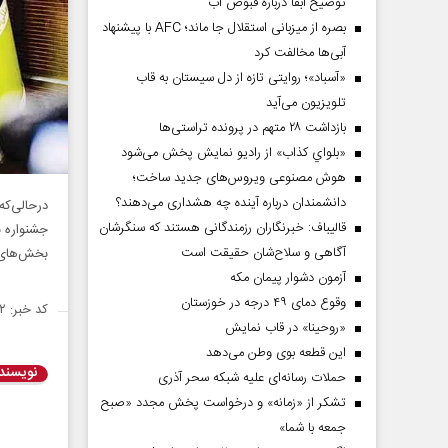
توضیح آبفا درباره قبوض آب
بصره از میزبانی استقلال جا ماند؛ AFC با پیشنهاد
آبی‌ها مخالفت کرد
«آسباد»؛ روایتی تازه از دل سیستان به قاب
تلویزیون می‌آید
بازداشت ۲۸ متهم در پرونده تراستی‌ها
«بلواي کذاب» از رادیو نمایش پخش می‌شود
هوش مصنوعی ویروس‌های جدید ساخت؛
دانشمندان درباره آینده چه هشداری می‌دهند؟
درحالی‌ک
قالیباف: خبرنگاران رزمندگانی هستند که سنگرشان
جشنواره ب
آگاهی و سلاح‌شان حقیقت است
بخش‌های م
آزمون دشوار پیمان مکه
وقوع دمای ۴۹ درجه در خوزستان
کد خبر: ۱۴۳۵۲۵۲
«روحینا» در قاب نمایش
این قطعه بوی وطن می‌دهد
نویسند
حملات رسانه‌ای علیه شبکه سحر آذری
تشکر از «زمانه» و درخواست پخش مجدد «صبح
جمعه با شما»