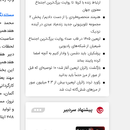
ارتباط زنده با کربلا تا روایت بزرگ‌ترین اجتماع
معنوی جهان
مستندنگ
هنرمند منحصر‌به‌فردی را از دست دادیم/ پخش ۲
محمد حم
مجموعه تلویزیونی جدید زنده‌یاد عبدی در آینده
هفدهمین
نزدیک
مناسبت ا
اربعین ۱۴۰۵ در قاب صدا؛ روایت بزرگ‌ترین اجتماع
لحظات را
شیعیان از شبکه‌های رادیویی
پزشکیان: باید دشمن را وادار کنیم به آنچه امضا
دبیر هف
کرده پایبند بماند
هفدهمین
بازگشت زائران اربعین آغاز شد؛ ۱۰ توصیه‌ای که قبل
از عبور از مرز حتماً باید بدانید
رکورد تردد زائران اربعین؛ بیش از ۴.۳ میلیون عبور
از مرزهای شش‌گانه ثبت شد
پیشنهاد سردبیر
۲۰۱۸ ایتالیا و فرانسه به نمایش درمی‌آیند. همچنین دو پنل ویژه در این حوزه خواهیم داشت.