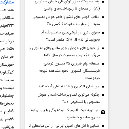
رشد خیره‌کننده بازار توکن‌های هوش مصنوعی
مشارکت 
(AI)؛ از هیجان تا زیرساخت‌های واقعی
انقلاب گوشی‌های تاشو‌ با طعم هوش مصنوعی؛
متقاضی ح
معرفی و مقایسه خانواده گلکسی Z۸
۲۲۳ف
بحران باتری در گوشی‌های سامسونگ؛ آیا
به‌روزرسانی One UI ۸.۵ مقصر است؟
درخواست
آیا خودروهای خودران جای ماشین‌های معمولی را
فقط هم م
می‌گیرند؟ بررسی وضعیت در سال ۲۰۲۶
خراسان ر
استعلام وام ضروری ۷۵ میلیون تومانی
خوزستان،
بازنشستگان کشوری؛ نحوه مشاهده نتیجه
درخواست
سینما ح
این غذای لاکچری را ۱۵ دقیقه‌ای آماده کنید
نیست و 
چگونه می‌توان تصاویر ساخته‌شده با هوش
جشنواره 
مصنوعی را تشخیص داد؟
طرز تهیه تارت فلپ‌جک توت‌فرنگی با پنیر ریکوتا؛
دسری ساده و خوشمزه
آشنایی با آش‌های اصیل ایرانی؛ از آش عباسعلی تا
ورزشی، 