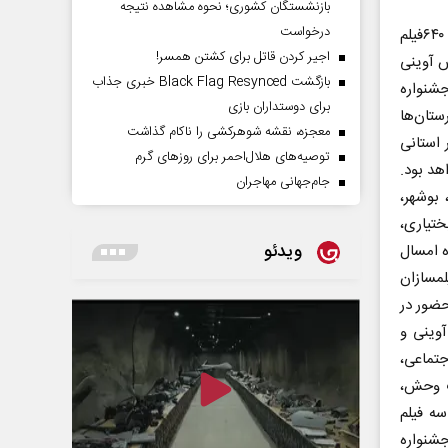
بازنشستگان کشوری؛ نحوه مشاهده نتیجه
درخواست
هفدهمین جشنواره سینماحقیقت، شاهد رشد واستقبال درحوزه فیلم‌ها بود. حدود ۶۴۰فیلم‌
اجیر کردن قاتل برای کشتن همسر!
ش آوینی
بازگشت Black Flag Resynced خبری جذاب
جشنواره
برای دوستداران بازی
 فیلمسازان و۳۸۰فیلم از شهرستان‌ها
معجزه، نقشه شوهرکشی را ناکام گذاشت
استانی
توصیه‌های هلال‌احمر برای روز‌های گرم
هد بود.
جام‌جهانی مهاجران
 بوشهر،
ختیاری،
ویدئو
نواره امسال
مسازان
ضور در
آوینی و
نی بسیار خوب در این دوره است. ۲۶فیلم اجتماعی،
 سه فیلم حیات وحش،
، سه فیلم
شنواره