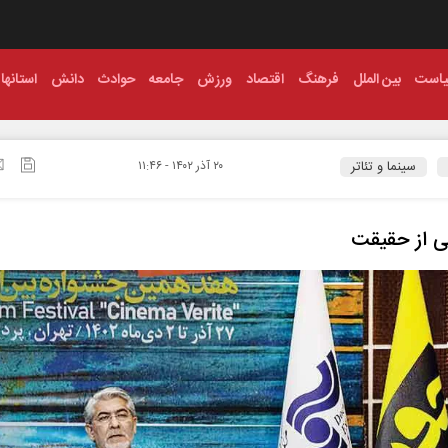
است
بین الملل
فرهنگ
اقتصاد
ورزش
جامعه
حوادث
دانش
استانها
سینما و تئاتر
۲۰ آذر ۱۴۰۲ - ۱۱:۴۶
ی از حقیقت