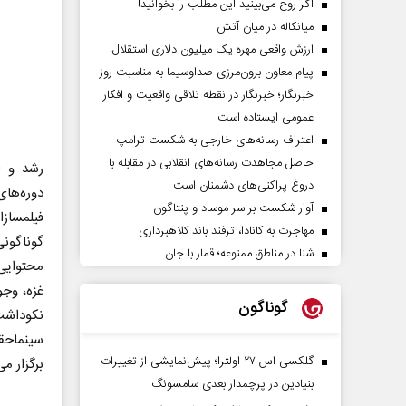
اگر روح می‌بینید این مطلب را بخوانید!
میانکاله در میان آتش
ارزش واقعی مهره یک میلیون دلاری استقلال!
پیام معاون برون‌مرزی صداوسیما به مناسبت روز
خبرنگار؛ خبرنگار در نقطه تلاقی واقعیت و افکار
عمومی ایستاده است
اعتراف رسانه‌های خارجی به شکست ترامپ
حاصل مجاهدت رسانه‌های انقلابی در مقابله با
رشد و ا
دروغ پراکنی‌های دشمنان است
دوره‌ها
آوار شکست بر سر موساد و پنتاگون
فیلمساز
مهاجرت به کانادا، ترفند باند کلاهبرداری
گوناگون
شنا در مناطق ممنوعه؛ قمار با جان
محتوایی
غزه، وجو
گوناگون
نکوداشت
گلکسی اس ۲۷ اولترا؛ پیش‌نمایشی از تغییرات
برگزار می
بنیادین در پرچمدار بعدی سامسونگ