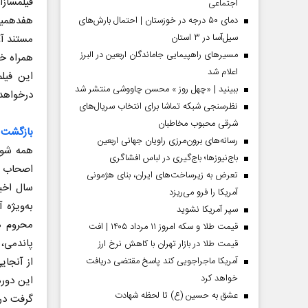
فیلمساز
اجتماعی
هفدهمین 
دمای ۵۰ درجه در خوزستان | احتمال بارش‌های
سیل‌آسا در ۳ استان
مستند آغ
مسیر‌های راهپیمایی جاماندگان اربعین در البرز
همراه خ
اعلام شد
این فیل
ببینید | «چهل روز » محسن چاووشی منتشر شد
درخواهد 
نظرسنجی شبکه تماشا برای انتخاب سریال‌های
شرقی محبوب مخاطبان
بازگشت ا
رسانه‌های برون‌مرزی راویان جهانی اربعین
همه شور
باج‌نیوزها؛ باج‌گیری در لباس افشاگری
اصحاب رس
تعرض به زیرساخت‌های ایران، بنای هژمونی
 مردادماه
صفحات نخست‌روزنامه‌ها‌ی‌چهارشنبه‌۷‌مردادماه
صفحات 
سال اخی
آمریکا را فرو می‌ریزد
به‌ویژه 
سپر آمریکا نشوید
محروم ه
قیمت طلا و سکه امروز ۱۱ مرداد ۱۴۰۵ | افت
پاندمی، 
قیمت طلا در بازار تهران با کاهش نرخ ارز
از آنجای
آمریکا ماجراجویی کند پاسخ مقتضی دریافت
خواهد کرد
این دوره
عشق به حسین (ع) تا لحظه شهادت
گرفت در 