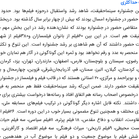
حداکثری
ضور در جشنواره امسال بودند که بیش از چهار برابر سال گذشته بود. دربخ
یلم متقاضی حضور در جشنواره بودند که نشان‌دهنده رشد در این بخش مهم 
سینماحقیقت هم است. در این بین ۶۰فیلم از بانوان
 حضور داشتند که آن هم شاهدی بر رشد جشنواره است. این تنوع و تکثر 
نحصر به عدد و رقم نخواهد بود و ثمره این گوناگونی در آثار هم نمایان خوا
ضوی، سیستان و بلوچستان، فارس، اصفهان، مازندران، تهران، یزد، کرمان،
 کردستان، گیلان، البرز، سمنان، قم، آذربایجان‌شرقی، قزوین، چهارمحال و ب
کهگیلویه و بویراحمد و مرکزی، ۲۰ استانی هستند که در قالب فیلم و فیلمساز در جش
قیقت حضور دارند. ضمن این‌که رشد سینماحقیقت فقط هم منحصر به فیل
درخصوص اصحاب رسانه هم اتفاق افتاد و رسانه‌ها درخواست بیشتری برای ح
داشتند. نکته قابل اشاره دیگر گوناگونی در ترکیب فیلم‌های مسابقه ملی، 
بخش‌های مختلف و همچنین تنوع مضمو
۱۹فیلم مقاومت، انقلاب و دفاع مقدس، ۱۸ فیلم پرتره، ۱۱فیلم سیاسی،
۹فیلم زیست محیطی، ۹فیلم تاریخی- میراث فرهنگی، سه فیلم اقتصاد و کارآفرینی
شش فیلم با موضوع جمعیت و دو فیلم با موضوع آب در هفدهمین ج