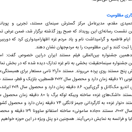
اری مظلومیت
یدی مقدم، مدیرعامل مرکز گسترش سینمای مستند، تجربی و پویانم
 نشست رسانه‌ای این رویداد که صبح روز گذشته برگزار شد، ضمن عرض تس
یام فاطمیه و گرامیداشت نام و یاد مردم غزه اظهارامیدواری کرد که دوربین
 ثبت کنند و این‌ مظلومیت را به مردم‌جهان نشان دهند.
دهمین جشنواره بین‌المللی فیلم مستند ایران دراین خصوص گفت: ام
 جشنواره سینماحقیقت بخشی به نام غزه تدارک دیده شده که در بخش نمای
این بخش پنج مستند روی پرده می‌روند. مستند «آر۲۱ نامی مستعار برای
مهند یعقوبی ۷۱ دقیقه زمان دارد و محصول سال ۲۰۲۲ فلسطین، بلژیک و قط
کارگردانی اندرو مک‌کانل و گری‌کین، ۸۶ دق
نروژ، مستند «نوار غزه» به کارگردانی جیمز لانگلی ۷۴ دقیقه زمان دارد و 
و تولید سال ۲۰۰۲، مستند «جاده سامونی» ساخته استفانو 