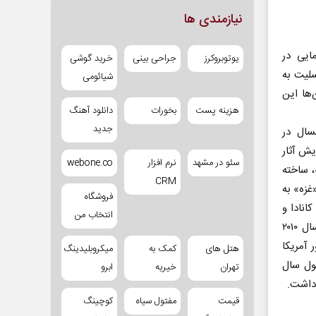
نیازمندی ها
ایی در
یوتوبروکرز
جراحی بینی
خرید گوشی
لیت به
شیائومی
‌ها این
هزینه پست
بخورات
دانلود آهنگ
جدید
سال در
ش آثار
سئو در مشهد
نرم افزار
webone.co
 همبستگی»، ساخته
CRM
ر، مستند «غزه» به
فروشگاه
یقه زمان دارد و محصول سال ۲۰۱۹ ایرلند، کانادا و
انتخاب من
آلمان، مستند «اشک‌های غزه» ساخته ویبکه لوکه برگ با ۸۰ دقیقه زمان محصول سال ۲۰۱۰
محصول کشور آمریکا
هتل های
کمک به
میکروبلیدینگ
ساوونا ۱۲۹ دقیقه و محصول سال
تهران
خیریه
ابرو
قیمت
مفتول سیاه
کوچینگ