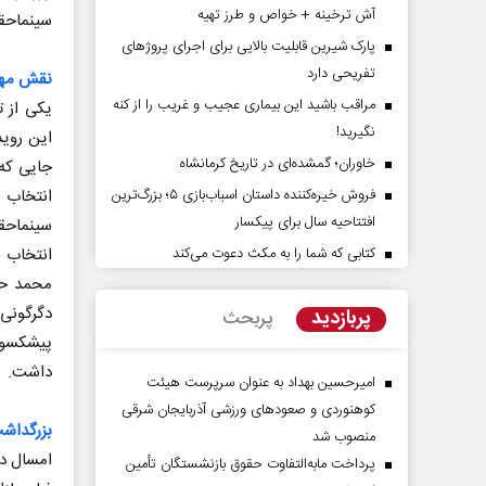
آش ترخینه + خواص و طرز تهیه
سینماحق
پارک شیرین قابلیت‌ بالایی برای اجرای پروژهای
تفریحی دارد
نقش مهم
مراقب باشید این بیماری عجیب و غریب را از کنه
یکی از 
نگیرید!
این روید
خاوران؛ گمشده‌ای در تاریخ کرمانشاه
جایی که 
انتخاب ی
فروش خیره‌کننده داستان اسباب‌بازی ۵؛ بزرگ‌ترین
افتتاحیه سال برای پیکسار
راوی حقیقتِ آرامش‌ بخش
روز روایتگران حقیقت
انتخاب آ
کتابی که شما را به مکث دعوت می‌کند
محمد حم
دکتر حسین قرایی - مدیر کل رواب
دگرگونی 
پربازدید
پربحث
رسانه ملی
پیشکسوت
داشت.
امیرحسین بهداد به عنوان سرپرست هیئت
کوهنوردی و صعودهای ورزشی آذربایجان شرقی
بزرگداش
منصوب شد
امسال دو
پرداخت مابه‌التفاوت حقوق بازنشستگان تأمین