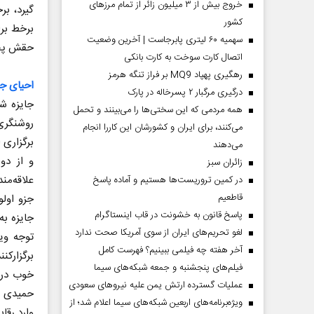
خروج بیش از ۳ میلیون زائر از تمام مرز‌های
گیرد، بر
کشور
برخط برا
سهمیه ۶۰ لیتری پابرجاست | آخرین وضعیت
حقش پخش
اتصال کارت سوخت به کارت بانکی
رهگیری پهپاد MQ9 بر فراز تنگه هرمز
احیای جا
درگیری مرگبار ۲ پسرخاله در پارک
جایزه ش
همه مردمی که این سختی‌ها را می‌بینند و تحمل
روشنگری
می‌کنند، برای ایران و کشورشان این کاررا انجام
برگزاری 
می‌دهند
و از دو
‌زائران سبز
علاقه‌من
در کمین تروریست‌ها هستیم و آماده پاسخ
قاطعیم
جزو اولو
پاسخ قانون به خشونت در قاب اینستاگرام
جایزه به
لغو تحریم‌های ایران از سوی آمریکا صحت ندارد
توجه وی
آخر هفته چه فیلمی ببینیم؟ فهرست کامل
فیلم‌های پنجشنبه و جمعه شبکه‌های سیما
خوب در 
عملیات گسترده ارتش یمن علیه نیروهای سعودی
حمیدی مق
ویژه‌برنامه‌های اربعین شبکه‌های سیما اعلام شد؛ از
وارد رقا