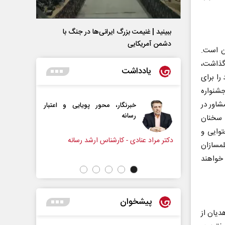
ببینید | غنیمت بزرگ ایرانی‌ها در جنگ با
دشمن آمریکایی
ن است.
 گذاشت،
یادداشت
را برای
جشنواره
جرایی شده بود اما امسال شکل جدی‌تر و موثرتری به خود گرفت و ۲۵ مشاور در
برنگار، محور پویایی و اعتبار
دروازه‌بانی اندوه در مسیر امید
سانه
و سخنان
سپیده اشرفی - روزنامه‌نگار
وایی و
ی - کارشناس ارشد رسانه
لمسازان
خواهند
پیشخوان
دیان از