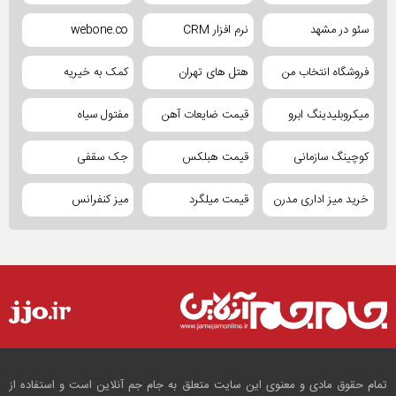
سئو در مشهد
نرم افزار CRM
webone.co
فروشگاه انتخاب من
هتل های تهران
کمک به خیریه
میکروبلیدینگ ابرو
قیمت ضایعات آهن
مفتول سیاه
کوچینگ سازمانی
قیمت هبلکس
جک سقفی
خرید میز اداری مدرن
قیمت میلگرد
میز کنفرانس
تمام حقوق مادی و معنوی این سایت متعلق به جام جم آنلاین است و استفاده از