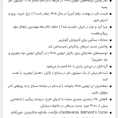
آغاز رسمی برنامه‌های اربعین ۱۴۰۵ در مرز‌ها | ثبت‌نام سماح به ۱.۷ میلیون نفر
رسید
قیمت قبر در بهشت زهرا (س) در سال ۱۴۰۵ چقدر است؟ | نرخ خرید، رزرو و
احیای قبور
چرا گرد و غبار در ایران تشدید شد؟ | حقابه تالاب‌ها مهم‌ترین راهکار مهار
ریزگردهاست
مجازات سنگین برای آدم‌ربایان گوش‌بر
واکسن جدید سرطان پانکراس امیدبخش شد
توصیه‌های تغذیه‌ای برای زائران اربعین ۱۴۰۵ | در گرمای اربعین چه بخوریم و
چه نخوریم؟
گره قتل در دی‌جی پارتی با ۵۰ قسم باز می‌شود
ثبت‌نام بیش از یک میلیون نفر در سماح | زائران «همیار اربعین» را نصب
کنند
متقاضیان ارز اربعین ۱۴۰۵ بخوانند | ثبت‌نام در سامانه سماح را به روز‌های آخر
موکول نکنید
کاهش ۲۵ درصدی بستری مجدد با اجرای طرح «پرستار پیگیر» | شناسایی
بیش از ۳۰۰۰ مورد جدید سرطان در خانواده بیماران
Castlevania: Belmont’s Curse؛ بازگشت باشکوه شکارچیان خون‌آشام