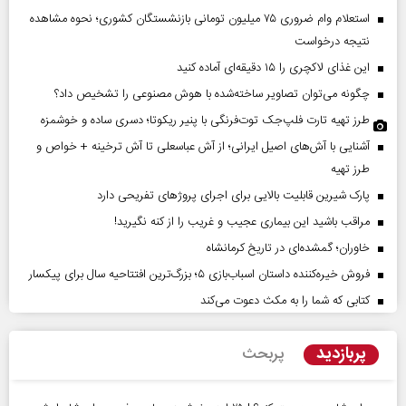
استعلام وام ضروری ۷۵ میلیون تومانی بازنشستگان کشوری؛ نحوه مشاهده
نتیجه درخواست
این غذای لاکچری را ۱۵ دقیقه‌ای آماده کنید
چگونه می‌توان تصاویر ساخته‌شده با هوش مصنوعی را تشخیص داد؟
طرز تهیه تارت فلپ‌جک توت‌فرنگی با پنیر ریکوتا؛ دسری ساده و خوشمزه
آشنایی با آش‌های اصیل ایرانی؛ از آش عباسعلی تا آش ترخینه + خواص و
طرز تهیه
پارک شیرین قابلیت‌ بالایی برای اجرای پروژهای تفریحی دارد
مراقب باشید این بیماری عجیب و غریب را از کنه نگیرید!
خاوران؛ گمشده‌ای در تاریخ کرمانشاه
فروش خیره‌کننده داستان اسباب‌بازی ۵؛ بزرگ‌ترین افتتاحیه سال برای پیکسار
کتابی که شما را به مکث دعوت می‌کند
پربازدید
پربحث