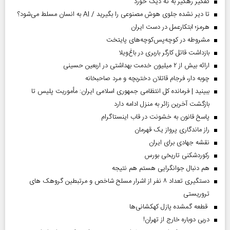
کفگیر رهگیر به ته دیگ خورد
تا دیر نشده جلوی هوش مصنوعی را بگیرید / AI به انسان مسلط می‌شود؟
هرمز؛ ابتکارعمل در دست ایران
مشروطه در کوچه‌پس‌کوچه‌های پایتخت
بازداشت قاتل کارگر باربری در باغ‌ویلا
ارائه بیش از ۲ میلیون خدمت بهداشتی در اربعین حسینی
چوبه دار، فرجام قاتلان دختربچه و مرد صاحبخانه
ببینید | فرمانده کل انتظامی جمهوری اسلامی ایران­: مأموریت پلیس تا
بازگشت آخرین زائر به منزل ادامه دارد
پاسخ قانون به خشونت در قاب اینستاگرام
راز ماندگاری پرواز یک قهرمان
نقشه جهادی برای ایران
رکوردشکنی تاریخی بورس
هم دنبال جوانگرایی هستم هم نتیجه
دستگیری تعداد ۸ نفر از اشرار مسلح شاخص و مرتبطین گروهک های
تروریستی
قطعه گمشده پازل کهکشانی‌ها
دربی دوباره خارج از تهران!