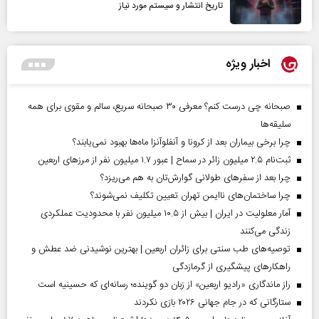
تاریخ انتشار و سیستم مورد نیاز
اخبار ویژه
صبحانه چی درست کنم؟ معرفی ۳۰ صبحانه سریع، سالم و مقوی برای همه
سلیقه‌ها
چرا برخی بیماران بعد از کرونا و آنفلوآنزا ماه‌ها بهبود نمی‌یابند؟
ثبت‌نام ۲.۵ میلیون زائر در سماح | عبور ۱.۷ میلیون نفر از مرز‌های اربعین
چرا بعد از سفرهای طولانی گوارش‌تان به هم می‌ریزد؟
چرا ساختمان‌های ناایمن تهران تعیین تکلیف نمی‌شوند؟
آمار معلولیت در ایران | بیش از ۱۰.۵ میلیون نفر با محدودیت عملکردی
زندگی می‌کنند
توصیه‌های طب سنتی برای زائران اربعین | بهترین نوشیدنی ضد عطش و
راهکارهای پیشگیری از گرمازدگی
راز ماندگاری «رادیو اربعین» از زبان دو گوینده؛ رسانه‌ای که حسینیه است
ستارگانی که در جام جهانی ۲۰۲۶ بازی نکردند