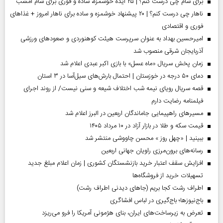
برای شام چی درست کنم؟ | ۲۵ ایده خوشمزه، ساده و فوری برای شام امشب
ناهار چی درست کنم؟ | ۲۰ پیشنهاد خوشمزه و ساده برای ناهار امروز + غذاهای
فوری و اقتصادی
امیرحسین بهداد به عنوان سرپرست هیئت کوهنوردی و صعودهای ورزشی
آذربایجان شرقی منصوب شد
زمان پخش سریال «ماه عسل» با بازی اکبر عبدی اعلام شد
دمای ۵۰ درجه در خوزستان | احتمال بارش‌های سیل‌آسا در ۳ استان
قصه سریال رویای نیمه شب اختلاف شیعه و سنی نیست/ از روند اجرای
فیلمنامه رضایت دارم
مسیر‌های راهپیمایی جاماندگان اربعین در البرز اعلام شد
قیمت سکه و طلا در بازار آزاد در ۱۰ مرداد ۱۴۰۵
ببینید | «چهل روز » محسن چاووشی منتشر شد
رسانه‌های برون‌مرزی راویان جهانی اربعین
افزایش سقف اعتبار خرید بازنشستگان کشوری | زمان اعلام مبلغ جدید
تسهیلات خرید از فروشگاه‌ها
اطراف رشت کجا بریم (جاهای دیدنی اطراف رشت)
باج‌نیوزها؛ باج‌گیری در لباس افشاگری
تعرض به زیرساخت‌های ایران، بنای هژمونی آمریکا را فرو می‌ریزد