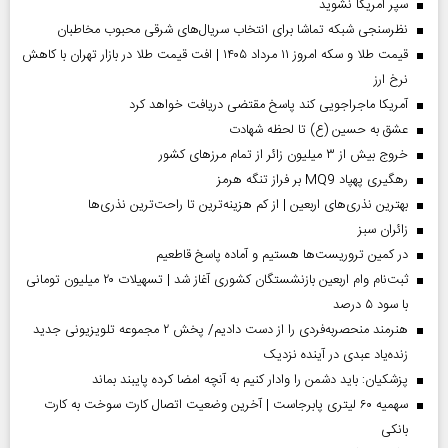
سپر آمریکا نشوید
نظرسنجی شبکه تماشا برای انتخاب سریال‌های شرقی محبوب مخاطبان
قیمت طلا و سکه امروز ۱۱ مرداد ۱۴۰۵ | افت قیمت طلا در بازار تهران با کاهش
نرخ ارز
آمریکا ماجراجویی کند پاسخ مقتضی دریافت خواهد کرد
عشق به حسین (ع) تا لحظه شهادت
خروج بیش از ۳ میلیون زائر از تمام مرز‌های کشور
رهگیری پهپاد MQ9 بر فراز تنگه هرمز
بهترین نذری‌های اربعین | از کم هزینه‌ترین تا راحت‌ترین نذری‌ها
‌زائران سبز
در کمین تروریست‌ها هستیم و آماده پاسخ قاطعیم
ثبت‌نام وام اربعین بازنشستگان کشوری آغاز شد | تسهیلات ۲۰ میلیون تومانی
با سود ۵ درصد
هنرمند منحصر‌به‌فردی را از دست دادیم/ پخش ۲ مجموعه تلویزیونی جدید
زنده‌یاد عبدی در آینده نزدیک
پزشکیان: باید دشمن را وادار کنیم به آنچه امضا کرده پایبند بماند
سهمیه ۶۰ لیتری پابرجاست | آخرین وضعیت اتصال کارت سوخت به کارت
بانکی