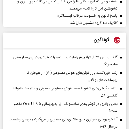
همه مردمی که این سختی‌ها را می‌بینند و تحمل می‌کنند، برای ایران و
کشورشان این کاررا انجام می‌دهند
پاسخ قانون به خشونت در قاب اینستاگرام
کالابرگ سه گروه مشمول شارژ شد
گوناگون
گلکسی اس ۲۷ اولترا؛ پیش‌نمایشی از تغییرات بنیادین در پرچمدار بعدی
سامسونگ
رشد خیره‌کننده بازار توکن‌های هوش مصنوعی (AI)؛ از هیجان تا
زیرساخت‌های واقعی
انقلاب گوشی‌های تاشو‌ با طعم هوش مصنوعی؛ معرفی و مقایسه خانواده
گلکسی Z۸
بحران باتری در گوشی‌های سامسونگ؛ آیا به‌روزرسانی One UI ۸.۵ مقصر
است؟
آیا خودروهای خودران جای ماشین‌های معمولی را می‌گیرند؟ بررسی وضعیت
در سال ۲۰۲۶