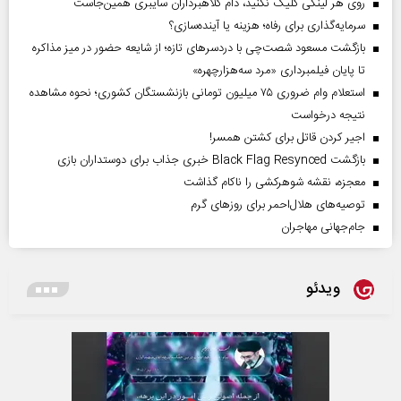
روی هر لینکی کلیک نکنید، دام کلاهبرداران سایبری همین‌جاست
سرمایه‌گذاری برای رفاه؛ هزینه یا آینده‌سازی؟
بازگشت مسعود شصت‌چی با دردسر‌های تازه؛ از شایعه حضور در میز مذاکره
تا پایان فیلمبرداری «مرد سه‌هزارچهره»
استعلام وام ضروری ۷۵ میلیون تومانی بازنشستگان کشوری؛ نحوه مشاهده
نتیجه درخواست
اجیر کردن قاتل برای کشتن همسر!
بازگشت Black Flag Resynced خبری جذاب برای دوستداران بازی
معجزه، نقشه شوهرکشی را ناکام گذاشت
توصیه‌های هلال‌احمر برای روز‌های گرم
جام‌جهانی مهاجران
ویدئو