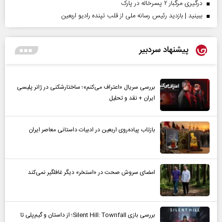
درگیری مرگبار ۲ پسرخاله در پارک
ببینید | بازدید رئیس رسانه ملی از قلب تپنده رادیو اربعین
پیشنهاد سردبیر
بررسی سریال «اعتراف می‌کنم»؛ ساختارشکنی در ژانر پلیسی
ایران + نقد و تحلیل
بازتاب پیاده‌روی اربعین در ادبیات داستانی معاصر ایران
امضای سروش صحت در «استخر» دیگر غافلگیر نمی‌کند
بررسی بازی Silent Hill: Townfall؛ از داستان و گیم‌پلی تا