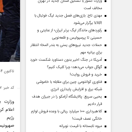
وزارت کشور با تشکیل استان جدید در تهران
مخالف است
مهدی تاج: بازی‌های فصل جدید لیگ فوتبال با
VAR برگزار می‌شود
رکورد‌های ماندگار لیگ برتر ایران؛ از عنایتی و
حسینی تا پرسپولیس و قلعه‌نویی
حملات جدید نیروهای یمنی به بندر المخا؛ انتظار
برای بیانیه مهم
آمریکا در جنگ اخیر بدون دستاورد شکست خورد
گوگل جواب می‌دهد؛ چرا کلیک کنیم؟
تاکنون ۷۰۴ نفر از جمله ۱۴۳ کودک، قربانی وحشیگری صهیونیست‌ها در حمله به نوار غزه شدند.
خرید و فروش روایت!
فناوری کوانتومی چین برای مقابله با خاموشی
کد خبر: ۱۴۲۵۴۱۷
شبکه برق و افزایش پایداری انرژی
یحیی سریع: پالایشگاه آرامکو را در جیزان هدف
وزارت ب
قرار دادیم
اعلام کر
کلاهبرداری ۱۰۰ میلیارد ریالی با وعده فروش لوازم
رژیم 
خانگی نصف قیمت!
میوه تابستانه با قیمت نوبرانه