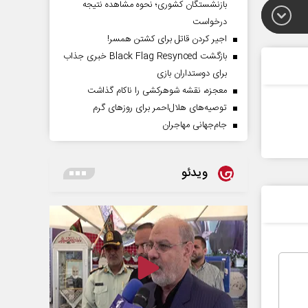
بازنشستگان کشوری؛ نحوه مشاهده نتیجه
درخواست
اجیر کردن قاتل برای کشتن همسر!
بازگشت Black Flag Resynced خبری جذاب
برای دوستداران بازی
معجزه، نقشه شوهرکشی را ناکام گذاشت
توصیه‌های هلال‌احمر برای روز‌های گرم
جام‌جهانی مهاجران
ویدئو