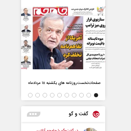
اه
صفحات‌نخست‌روزنامه ها‌ی یکشنبه ۱۸ مردادماه
صفحات‌نخست‌رو
گفت و گو
در گفت‌و‌گو با جام‌جم آنلاین