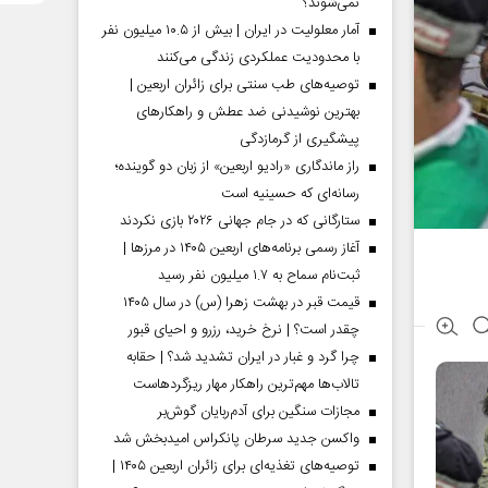
نمی‌شوند؟
آمار معلولیت در ایران | بیش از ۱۰.۵ میلیون نفر
با محدودیت عملکردی زندگی می‌کنند
توصیه‌های طب سنتی برای زائران اربعین |
بهترین نوشیدنی ضد عطش و راهکارهای
پیشگیری از گرمازدگی
راز ماندگاری «رادیو اربعین» از زبان دو گوینده؛
رسانه‌ای که حسینیه است
ستارگانی که در جام جهانی ۲۰۲۶ بازی نکردند
آغاز رسمی برنامه‌های اربعین ۱۴۰۵ در مرز‌ها |
ثبت‌نام سماح به ۱.۷ میلیون نفر رسید
قیمت قبر در بهشت زهرا (س) در سال ۱۴۰۵
چقدر است؟ | نرخ خرید، رزرو و احیای قبور
چرا گرد و غبار در ایران تشدید شد؟ | حقابه
تالاب‌ها مهم‌ترین راهکار مهار ریزگردهاست
مجازات سنگین برای آدم‌ربایان گوش‌بر
واکسن جدید سرطان پانکراس امیدبخش شد
توصیه‌های تغذیه‌ای برای زائران اربعین ۱۴۰۵ |