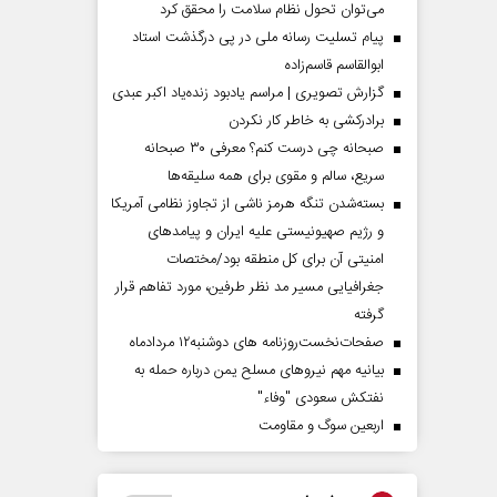
می‌توان تحول نظام سلامت را محقق کرد
پیام تسلیت رسانه ملی در پی درگذشت استاد
ابوالقاسم قاسم‌زاده
گزارش تصویری | مراسم یادبود زنده‌یاد اکبر عبدی
برادرکشی به خاطر کار نکردن
صبحانه چی درست کنم؟ معرفی ۳۰ صبحانه
سریع، سالم و مقوی برای همه سلیقه‌ها
بسته‌شدن تنگه هرمز ناشی از تجاوز نظامی آمریکا
و رژیم صهیونیستی علیه ایران و پیامد‌های
امنیتی آن برای کل منطقه بود/مختصات
جغرافیایی مسیر مد نظر طرفین، مورد تفاهم قرار
گرفته
صفحات‌نخست‌روزنامه ها‌ی دوشنبه‌۱۲ مردادماه
بیانیه مهم نیروهای مسلح یمن درباره حمله به
نفتکش سعودی "وفاء"
اربعین سوگ و مقاومت