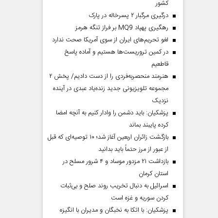
کشور
درگیری مرگبار ۲ پسرخاله در پارک
رهگیری پهپاد MQ9 بر فراز تنگه هرمز
لغو تحریم‌های ایران از سوی آمریکا صحت ندارد
در کمین تروریست‌ها هستیم و آماده پاسخ
قاطعیم
هنرمند منحصر‌به‌فردی را از دست دادیم/ پخش ۲
مجموعه تلویزیونی جدید زنده‌یاد عبدی در آینده
نزدیک
پزشکیان: باید دشمن را وادار کنیم به آنچه امضا
کرده پایبند بماند
بازگشت زائران اربعین آغاز شد؛ ۱۰ توصیه‌ای که قبل
از عبور از مرز حتماً باید بدانید
بازداشت ۲۱ مزدور موساد و ۴ شرور مسلح در
استان کرمان
اسرائیل به دنبال تخریب روند صلح و بی‌ثبات
کردن سوریه و غزه است
پزشکیان: با اتکا به نخبگان و مدیران با انگیزه