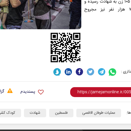
کودک و ۱۰۵ زن به شهادت رسیده و
حدود ۷ هزار نفر نیز مجروح
اری :
گزا
پسندیدم
ا:
عملیات طوفان الاقصی
فلسطین
شهادت
کودک کش