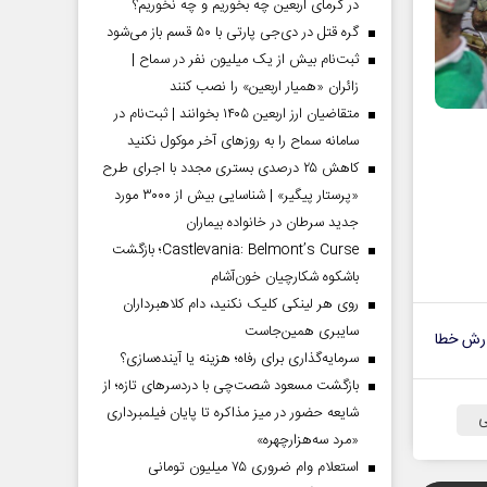
در گرمای اربعین چه بخوریم و چه نخوریم؟
گره قتل در دی‌جی پارتی با ۵۰ قسم باز می‌شود
ثبت‌نام بیش از یک میلیون نفر در سماح |
زائران «همیار اربعین» را نصب کنند
متقاضیان ارز اربعین ۱۴۰۵ بخوانند | ثبت‌نام در
سامانه سماح را به روز‌های آخر موکول نکنید
کاهش ۲۵ درصدی بستری مجدد با اجرای طرح
«پرستار پیگیر» | شناسایی بیش از ۳۰۰۰ مورد
جدید سرطان در خانواده بیماران
Castlevania: Belmont’s Curse؛ بازگشت
باشکوه شکارچیان خون‌آشام
روی هر لینکی کلیک نکنید، دام کلاهبرداران
سایبری همین‌جاست
رش خطا
سرمایه‌گذاری برای رفاه؛ هزینه یا آینده‌سازی؟
بازگشت مسعود شصت‌چی با دردسر‌های تازه؛ از
شایعه حضور در میز مذاکره تا پایان فیلمبرداری
ی
«مرد سه‌هزارچهره»
استعلام وام ضروری ۷۵ میلیون تومانی