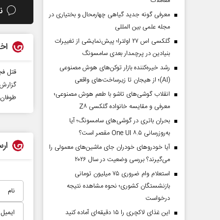
معاملات
ن
معرفی گونه جدید گیاهی چهارمحال و بختیاری در
مجله علمی بین المللی
گلکسی اس ۲۷ اولترا؛ پیش‌نمایشی از تغییرات
اخب
بنیادین در پرچمدار بعدی سامسونگ
رشد خیره‌کننده بازار توکن‌های هوش مصنوعی
قتل فجیع کودک ۶
(AI)؛ از هیجان تا زیرساخت‌های واقعی
گزارش ت
انقلاب گوشی‌های تاشو‌ با طعم هوش مصنوعی؛
طوفان 
معرفی و مقایسه خانواده گلکسی Z۸
بحران باتری در گوشی‌های سامسونگ؛ آیا
به‌روزرسانی One UI ۸.۵ مقصر است؟
ارس
آیا خودروهای خودران جای ماشین‌های معمولی را
می‌گیرند؟ بررسی وضعیت در سال ۲۰۲۶
استعلام وام ضروری ۷۵ میلیون تومانی
بازنشستگان کشوری؛ نحوه مشاهده نتیجه
درخواست
این غذای لاکچری را ۱۵ دقیقه‌ای آماده کنید