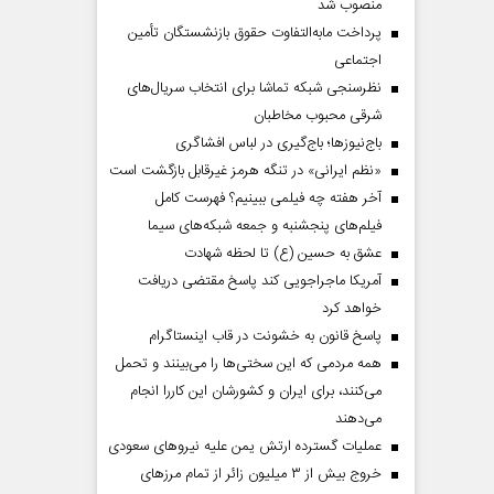
منصوب شد
پرداخت مابه‌التفاوت حقوق بازنشستگان تأمین
اجتماعی
نظرسنجی شبکه تماشا برای انتخاب سریال‌های
شرقی محبوب مخاطبان
باج‌نیوزها؛ باج‌گیری در لباس افشاگری
«نظم ایرانی» در تنگه هرمز غیرقابل بازگشت است
آخر هفته چه فیلمی ببینیم؟ فهرست کامل
فیلم‌های پنجشنبه و جمعه شبکه‌های سیما
عشق به حسین (ع) تا لحظه شهادت
آمریکا ماجراجویی کند پاسخ مقتضی دریافت
دماه
صفحات نخست‌روزنامه ها‌ی پنجشنبه‌۸ مردادماه
صفحات 
خواهد کرد
پاسخ قانون به خشونت در قاب اینستاگرام
همه مردمی که این سختی‌ها را می‌بینند و تحمل
می‌کنند، برای ایران و کشورشان این کاررا انجام
می‌دهند
عملیات گسترده ارتش یمن علیه نیروهای سعودی
خروج بیش از ۳ میلیون زائر از تمام مرز‌های