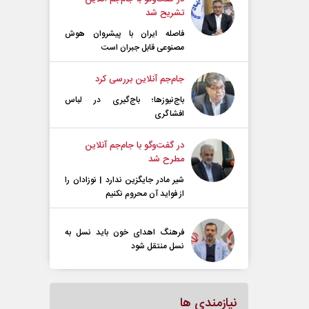
تشریح شد
فاصله ایران با پیشرو‌ان هوش
مصنوعی قابل جبران است
جام‌جم آنلاین بررسی کرد
باج‌نیوزها؛ باج‌گیری در لباس
افشاگری
در گفت‌و‌گو با جام‌جم آنلاین
مطرح شد
شیر مادر جایگزین ندارد | نوزادان را
از فواید آن محروم نکنیم
فرهنگ اهدای خون باید نسل به
نسل منتقل شود
نیازمندی ها