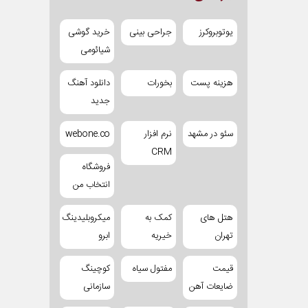
یوتوبروکرز
جراحی بینی
خرید گوشی
شیائومی
هزینه پست
بخورات
دانلود آهنگ
جدید
سئو در مشهد
نرم افزار
webone.co
CRM
فروشگاه
انتخاب من
هتل های
کمک به
میکروبلیدینگ
تهران
خیریه
ابرو
قیمت
مفتول سیاه
کوچینگ
ضایعات آهن
سازمانی