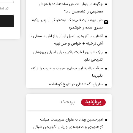
چگونه می‌توان تصاویر ساخته‌شده با هوش
مصنوعی را تشخیص داد؟
طرز تهیه تارت فلپ‌جک توت‌فرنگی با پنیر ریکوتا؛
دسری ساده و خوشمزه
آشنایی با آش‌های اصیل ایرانی؛ از آش عباسعلی تا
آش ترخینه + خواص و طرز تهیه
پارک شیرین قابلیت‌ بالایی برای اجرای پروژهای
تفریحی دارد
سازمان ملل بی‌بدیل نیست
پیامبر اکرم(ص)؛ ده وی
مراقب باشید این بیماری عجیب و غریب را از کنه
وظیفه مؤمنان
محمدحسن زورق
نگیرید!
حجت‌الاسلام دکتر ناصر رفیعی -
خاوران؛ گمشده‌ای در تاریخ کرمانشاه
مسائل فرهنگی
پربازدید
پربحث
امیرحسین بهداد به عنوان سرپرست هیئت
کوهنوردی و صعودهای ورزشی آذربایجان شرقی