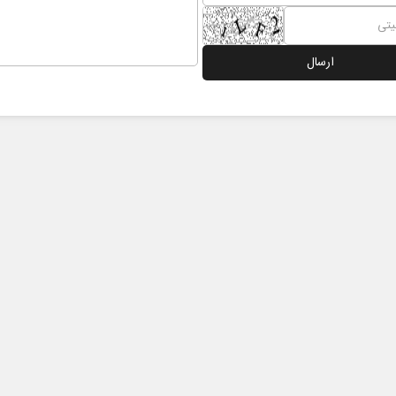
ژگی و چهار
نقش جنگ آمریکا و ایران بر تغییر
موازنه قدرت در خاورمیانه
 پژوهشگر
داوود منظور - رئیس سابق سازمان برنامه و
جعفر قادری 
بودجه کشور