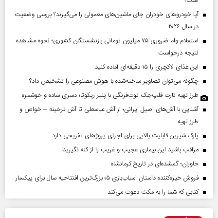
است؟
آیا خودروهای خودران جای ماشین‌های معمولی را می‌گیرند؟ بررسی وضعیت
در سال ۲۰۲۶
استعلام وام ضروری ۷۵ میلیون تومانی بازنشستگان کشوری؛ نحوه مشاهده
نتیجه درخواست
این غذای لاکچری را ۱۵ دقیقه‌ای آماده کنید
چگونه می‌توان تصاویر ساخته‌شده با هوش مصنوعی را تشخیص داد؟
طرز تهیه تارت فلپ‌جک توت‌فرنگی با پنیر ریکوتا؛ دسری ساده و خوشمزه
آشنایی با آش‌های اصیل ایرانی؛ از آش عباسعلی تا آش ترخینه + خواص و
طرز تهیه
پارک شیرین قابلیت‌ بالایی برای اجرای پروژهای تفریحی دارد
مراقب باشید این بیماری عجیب و غریب را از کنه نگیرید!
خاوران؛ گمشده‌ای در تاریخ کرمانشاه
فروش خیره‌کننده داستان اسباب‌بازی ۵؛ بزرگ‌ترین افتتاحیه سال برای پیکسار
کتابی که شما را به مکث دعوت می‌کند