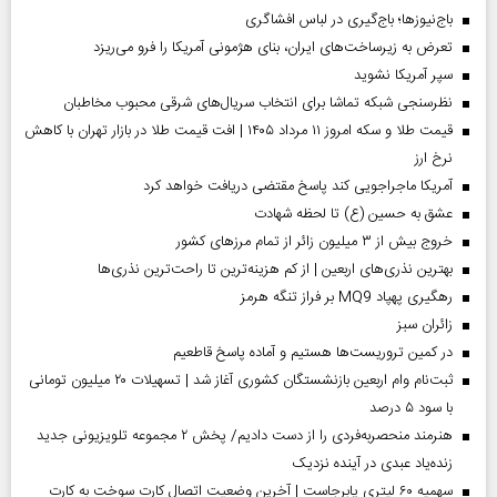
باج‌نیوزها؛ باج‌گیری در لباس افشاگری
تعرض به زیرساخت‌های ایران، بنای هژمونی آمریکا را فرو می‌ریزد
سپر آمریکا نشوید
نظرسنجی شبکه تماشا برای انتخاب سریال‌های شرقی محبوب مخاطبان
قیمت طلا و سکه امروز ۱۱ مرداد ۱۴۰۵ | افت قیمت طلا در بازار تهران با کاهش
نرخ ارز
آمریکا ماجراجویی کند پاسخ مقتضی دریافت خواهد کرد
عشق به حسین (ع) تا لحظه شهادت
خروج بیش از ۳ میلیون زائر از تمام مرز‌های کشور
بهترین نذری‌های اربعین | از کم هزینه‌ترین تا راحت‌ترین نذری‌ها
رهگیری پهپاد MQ9 بر فراز تنگه هرمز
‌زائران سبز
در کمین تروریست‌ها هستیم و آماده پاسخ قاطعیم
ثبت‌نام وام اربعین بازنشستگان کشوری آغاز شد | تسهیلات ۲۰ میلیون تومانی
با سود ۵ درصد
هنرمند منحصر‌به‌فردی را از دست دادیم/ پخش ۲ مجموعه تلویزیونی جدید
زنده‌یاد عبدی در آینده نزدیک
سهمیه ۶۰ لیتری پابرجاست | آخرین وضعیت اتصال کارت سوخت به کارت