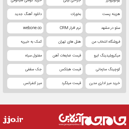
یوتوبروکرز
جراحی بینی
خرید گوشی شیائومی
هزینه پست
بخورات
دانلود آهنگ جدید
سئو در مشهد
نرم افزار CRM
webone.co
فروشگاه انتخاب من
هتل های تهران
کمک به خیریه
میکروبلیدینگ ابرو
قیمت ضایعات آهن
مفتول سیاه
کوچینگ سازمانی
قیمت هبلکس
جک سقفی
خرید میز اداری مدرن
قیمت میلگرد
میز کنفرانس