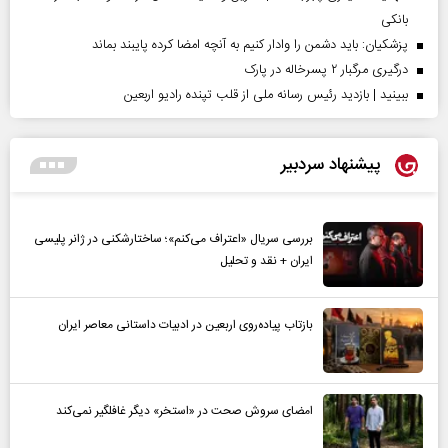
بانکی
پزشکیان: باید دشمن را وادار کنیم به آنچه امضا کرده پایبند بماند
درگیری مرگبار ۲ پسرخاله در پارک
ببینید | بازدید رئیس رسانه ملی از قلب تپنده رادیو اربعین
پیشنهاد سردبیر
بررسی سریال «اعتراف می‌کنم»؛ ساختارشکنی در ژانر پلیسی
ایران + نقد و تحلیل
بازتاب پیاده‌روی اربعین در ادبیات داستانی معاصر ایران
امضای سروش صحت در «استخر» دیگر غافلگیر نمی‌کند