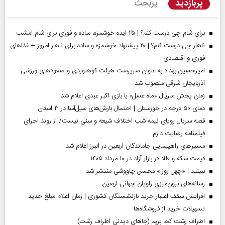
پربازدید
پربحث
برای شام چی درست کنم؟ | ۲۵ ایده خوشمزه، ساده و فوری برای شام امشب
ناهار چی درست کنم؟ | ۲۰ پیشنهاد خوشمزه و ساده برای ناهار امروز + غذاهای
فوری و اقتصادی
امیرحسین بهداد به عنوان سرپرست هیئت کوهنوردی و صعودهای ورزشی
آذربایجان شرقی منصوب شد
زمان پخش سریال «ماه عسل» با بازی اکبر عبدی اعلام شد
دمای ۵۰ درجه در خوزستان | احتمال بارش‌های سیل‌آسا در ۳ استان
قصه سریال رویای نیمه شب اختلاف شیعه و سنی نیست/ از روند اجرای
فیلمنامه رضایت دارم
مسیر‌های راهپیمایی جاماندگان اربعین در البرز اعلام شد
قیمت سکه و طلا در بازار آزاد در ۱۰ مرداد ۱۴۰۵
ببینید | «چهل روز » محسن چاووشی منتشر شد
رسانه‌های برون‌مرزی راویان جهانی اربعین
افزایش سقف اعتبار خرید بازنشستگان کشوری | زمان اعلام مبلغ جدید
تسهیلات خرید از فروشگاه‌ها
اطراف رشت کجا بریم (جاهای دیدنی اطراف رشت)