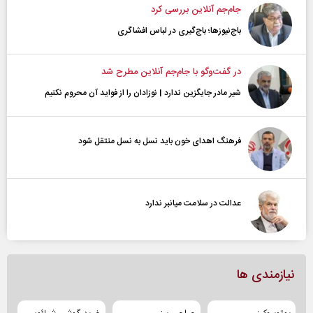
جام‌جم آنلاین بررسی کرد
باج‌نیوزها؛ باج‌گیری در لباس افشاگری
در گفت‌و‌گو با جام‌جم آنلاین مطرح شد
شیر مادر جایگزین ندارد | نوزادان را از فواید آن محروم نکنیم
فرهنگ اهدای خون باید نسل به نسل منتقل شود
عدالت در سلامت میانبر ندارد
نیازمندی ها