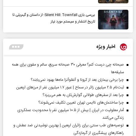
بررسی بازی Silent Hill: Townfall؛ از داستان و گیم‌پلی تا
تاریخ انتشار و سیستم مورد نیاز
اخبار ویژه
صبحانه چی درست کنم؟ معرفی ۳۰ صبحانه سریع، سالم و مقوی برای همه
سلیقه‌ها
چرا برخی بیماران بعد از کرونا و آنفلوآنزا ماه‌ها بهبود نمی‌یابند؟
ثبت‌نام ۲.۵ میلیون زائر در سماح | عبور ۱.۷ میلیون نفر از مرز‌های اربعین
چرا بعد از سفرهای طولانی گوارش‌تان به هم می‌ریزد؟
چرا ساختمان‌های ناایمن تهران تعیین تکلیف نمی‌شوند؟
آمار معلولیت در ایران | بیش از ۱۰.۵ میلیون نفر با محدودیت عملکردی
زندگی می‌کنند
توصیه‌های طب سنتی برای زائران اربعین | بهترین نوشیدنی ضد عطش و
راهکارهای پیشگیری از گرمازدگی