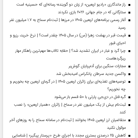
راز ماندگاری «رادیو اربعین» از زبان دو گوینده؛ رسانه‌ای که حسینیه است
ستارگانی که در جام جهانی ۲۰۲۶ بازی نکردند
آغاز رسمی برنامه‌های اربعین ۱۴۰۵ در مرز‌ها | ثبت‌نام سماح به ۱.۷ میلیون نفر
رسید
قیمت قبر در بهشت زهرا (س) در سال ۱۴۰۵ چقدر است؟ | نرخ خرید، رزرو و
احیای قبور
چرا گرد و غبار در ایران تشدید شد؟ | حقابه تالاب‌ها مهم‌ترین راهکار مهار
ریزگردهاست
مجازات سنگین برای آدم‌ربایان گوش‌بر
واکسن جدید سرطان پانکراس امیدبخش شد
توصیه‌های تغذیه‌ای برای زائران اربعین ۱۴۰۵ | در گرمای اربعین چه بخوریم و
چه نخوریم؟
گره قتل در دی‌جی پارتی با ۵۰ قسم باز می‌شود
ثبت‌نام بیش از یک میلیون نفر در سماح | زائران «همیار اربعین» را نصب
کنند
متقاضیان ارز اربعین ۱۴۰۵ بخوانند | ثبت‌نام در سامانه سماح را به روز‌های آخر
موکول نکنید
کاهش ۲۵ درصدی بستری مجدد با اجرای طرح «پرستار پیگیر» | شناسایی