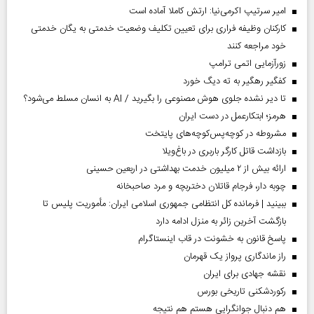
امیر سرتیپ اکرمی‌نیا: ارتش کاملا آماده است
کارکنان وظیفه فراری برای تعیین تکلیف وضعیت خدمتی به یگان خدمتی
خود مراجعه کنند
زورآزمایی اتمی ترامپ
کفگیر رهگیر به ته دیگ خورد
تا دیر نشده جلوی هوش مصنوعی را بگیرید / AI به انسان مسلط می‌شود؟
هرمز؛ ابتکارعمل در دست ایران
مشروطه در کوچه‌پس‌کوچه‌های پایتخت
بازداشت قاتل کارگر باربری در باغ‌ویلا
ارائه بیش از ۲ میلیون خدمت بهداشتی در اربعین حسینی
چوبه دار، فرجام قاتلان دختربچه و مرد صاحبخانه
ببینید | فرمانده کل انتظامی جمهوری اسلامی ایران­: مأموریت پلیس تا
بازگشت آخرین زائر به منزل ادامه دارد
پاسخ قانون به خشونت در قاب اینستاگرام
راز ماندگاری پرواز یک قهرمان
نقشه جهادی برای ایران
رکوردشکنی تاریخی بورس
هم دنبال جوانگرایی هستم هم نتیجه