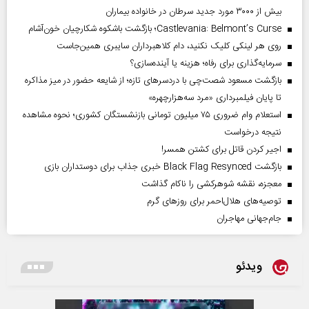
بیش از ۳۰۰۰ مورد جدید سرطان در خانواده بیماران
Castlevania: Belmont’s Curse؛ بازگشت باشکوه شکارچیان خون‌آشام
روی هر لینکی کلیک نکنید، دام کلاهبرداران سایبری همین‌جاست
سرمایه‌گذاری برای رفاه؛ هزینه یا آینده‌سازی؟
بازگشت مسعود شصت‌چی با دردسر‌های تازه؛ از شایعه حضور در میز مذاکره
تا پایان فیلمبرداری «مرد سه‌هزارچهره»
استعلام وام ضروری ۷۵ میلیون تومانی بازنشستگان کشوری؛ نحوه مشاهده
نتیجه درخواست
اجیر کردن قاتل برای کشتن همسر!
بازگشت Black Flag Resynced خبری جذاب برای دوستداران بازی
معجزه، نقشه شوهرکشی را ناکام گذاشت
توصیه‌های هلال‌احمر برای روز‌های گرم
جام‌جهانی مهاجران
ویدئو