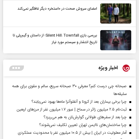
امضای سروش صحت در «استخر» دیگر غافلگیر نمی‌کند
بررسی بازی Silent Hill: Townfall؛ از داستان و گیم‌پلی تا
تاریخ انتشار و سیستم مورد نیاز
اخبار ویژه
صبحانه چی درست کنم؟ معرفی ۳۰ صبحانه سریع، سالم و مقوی برای همه
سلیقه‌ها
چرا برخی بیماران بعد از کرونا و آنفلوآنزا ماه‌ها بهبود نمی‌یابند؟
ثبت‌نام ۲.۵ میلیون زائر در سماح | عبور ۱.۷ میلیون نفر از مرز‌های اربعین
چرا بعد از سفرهای طولانی گوارش‌تان به هم می‌ریزد؟
چرا ساختمان‌های ناایمن تهران تعیین تکلیف نمی‌شوند؟
آمار معلولیت در ایران | بیش از ۱۰.۵ میلیون نفر با محدودیت عملکردی