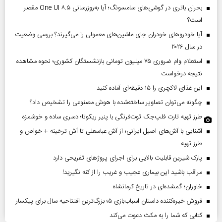
بحران باتری در گوشی‌های سامسونگ؛ آیا به‌روزرسانی One UI ۸.۵ مقصر
است؟
آیا خودروهای خودران جای ماشین‌های معمولی را می‌گیرند؟ بررسی وضعیت
در سال ۲۰۲۶
استعلام وام ضروری ۷۵ میلیون تومانی بازنشستگان کشوری؛ نحوه مشاهده
نتیجه درخواست
این غذای لاکچری را ۱۵ دقیقه‌ای آماده کنید
چگونه می‌توان تصاویر ساخته‌شده با هوش مصنوعی را تشخیص داد؟
طرز تهیه تارت فلپ‌جک توت‌فرنگی با پنیر ریکوتا؛ دسری ساده و خوشمزه
آشنایی با آش‌های اصیل ایرانی؛ از آش عباسعلی تا آش ترخینه + خواص و
طرز تهیه
پارک شیرین قابلیت‌ بالایی برای اجرای پروژهای تفریحی دارد
مراقب باشید این بیماری عجیب و غریب را از کنه نگیرید!
خاوران؛ گمشده‌ای در تاریخ کرمانشاه
فروش خیره‌کننده داستان اسباب‌بازی ۵؛ بزرگ‌ترین افتتاحیه سال برای پیکسار
کتابی که شما را به مکث دعوت می‌کند