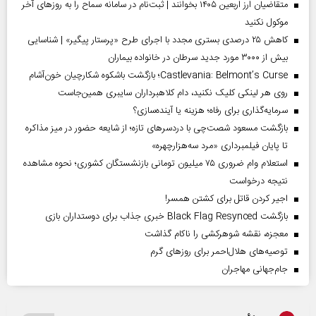
متقاضیان ارز اربعین ۱۴۰۵ بخوانند | ثبت‌نام در سامانه سماح را به روز‌های آخر
موکول نکنید
کاهش ۲۵ درصدی بستری مجدد با اجرای طرح «پرستار پیگیر» | شناسایی
بیش از ۳۰۰۰ مورد جدید سرطان در خانواده بیماران
Castlevania: Belmont’s Curse؛ بازگشت باشکوه شکارچیان خون‌آشام
روی هر لینکی کلیک نکنید، دام کلاهبرداران سایبری همین‌جاست
سرمایه‌گذاری برای رفاه؛ هزینه یا آینده‌سازی؟
بازگشت مسعود شصت‌چی با دردسر‌های تازه؛ از شایعه حضور در میز مذاکره
تا پایان فیلمبرداری «مرد سه‌هزارچهره»
استعلام وام ضروری ۷۵ میلیون تومانی بازنشستگان کشوری؛ نحوه مشاهده
نتیجه درخواست
اجیر کردن قاتل برای کشتن همسر!
بازگشت Black Flag Resynced خبری جذاب برای دوستداران بازی
معجزه، نقشه شوهرکشی را ناکام گذاشت
توصیه‌های هلال‌احمر برای روز‌های گرم
جام‌جهانی مهاجران