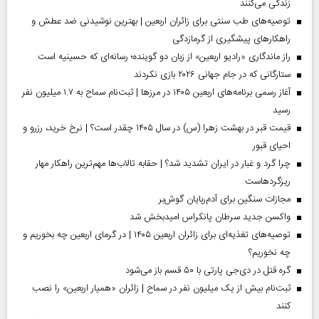
زندگی می‌کنند
توصیه‌های طب سنتی برای زائران اربعین | بهترین نوشیدنی ضد عطش و
راهکارهای پیشگیری از گرمازدگی
راز ماندگاری «رادیو اربعین» از زبان دو گوینده؛ رسانه‌ای که حسینیه است
ستارگانی که در جام جهانی ۲۰۲۶ بازی نکردند
آغاز رسمی برنامه‌های اربعین ۱۴۰۵ در مرز‌ها | ثبت‌نام سماح به ۱.۷ میلیون نفر
رسید
قیمت قبر در بهشت زهرا (س) در سال ۱۴۰۵ چقدر است؟ | نرخ خرید، رزرو و
احیای قبور
چرا گرد و غبار در ایران تشدید شد؟ | حقابه تالاب‌ها مهم‌ترین راهکار مهار
ریزگردهاست
مجازات سنگین برای آدم‌ربایان گوش‌بر
واکسن جدید سرطان پانکراس امیدبخش شد
توصیه‌های تغذیه‌ای برای زائران اربعین ۱۴۰۵ | در گرمای اربعین چه بخوریم و
چه نخوریم؟
گره قتل در دی‌جی پارتی با ۵۰ قسم باز می‌شود
ثبت‌نام بیش از یک میلیون نفر در سماح | زائران «همیار اربعین» را نصب
کنند