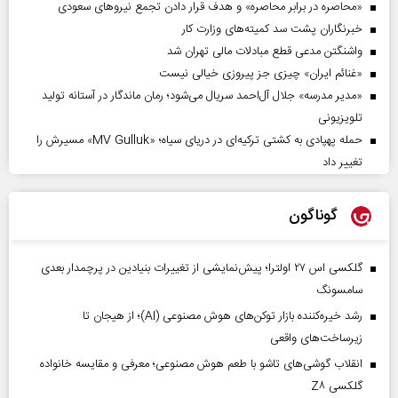
«محاصره در برابر محاصره» و هدف قرار دادن تجمع نیروهای سعودی
خبرنگاران پشت سد کمیته‌های وزارت کار
واشنگتن مدعی قطع مبادلات مالی تهران شد
«غنائم ایران» چیزی جز پیروزی خیالی نیست
«مدیر مدرسه» جلال آل‌احمد سریال می‌شود؛ رمان ماندگار در آستانه تولید
تلویزیونی
حمله پهپادی به کشتی ترکیه‌ای در دریای سیاه؛ «MV Gulluk» مسیرش را
تغییر داد
گوناگون
گلکسی اس ۲۷ اولترا؛ پیش‌نمایشی از تغییرات بنیادین در پرچمدار بعدی
سامسونگ
رشد خیره‌کننده بازار توکن‌های هوش مصنوعی (AI)؛ از هیجان تا
زیرساخت‌های واقعی
انقلاب گوشی‌های تاشو‌ با طعم هوش مصنوعی؛ معرفی و مقایسه خانواده
گلکسی Z۸