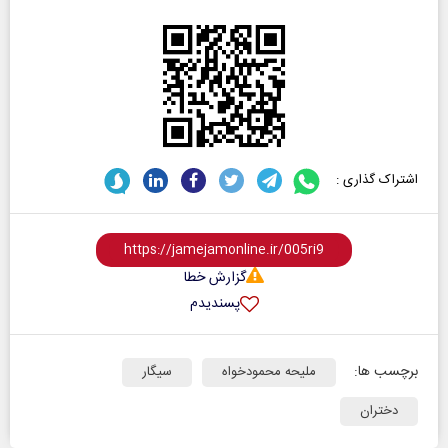
اشتراک گذاری :
گزارش خطا
پسندیدم
برچسب ها:
ملیحه محمودخواه
سیگار
دختران