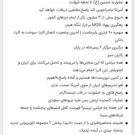
عشق به حسین (ع) تا لحظه شهادت
آمریکا ماجراجویی کند پاسخ مقتضی دریافت خواهد کرد
خروج بیش از ۳ میلیون زائر از تمام مرز‌های کشور
رهگیری پهپاد MQ9 بر فراز تنگه هرمز
سهمیه ۶۰ لیتری پابرجاست | آخرین وضعیت اتصال کارت سوخت به کارت
بانکی
درگیری مرگبار ۲ پسرخاله در پارک
‌زائران سبز
همه مردمی که این سختی‌ها را می‌بینند و تحمل می‌کنند، برای ایران و
کشورشان این کاررا انجام می‌دهند
در کمین تروریست‌ها هستیم و آماده پاسخ قاطعیم
لغو تحریم‌های ایران از سوی آمریکا صحت ندارد
پاسخ قانون به خشونت در قاب اینستاگرام
عملیات گسترده ارتش یمن علیه نیروهای سعودی
آخر هفته چه فیلمی ببینیم؟ فهرست کامل فیلم‌های پنجشنبه و جمعه
شبکه‌های سیما
هنرمند منحصر‌به‌فردی را از دست دادیم/ پخش ۲ مجموعه تلویزیونی جدید
زنده‌یاد عبدی در آینده نزدیک