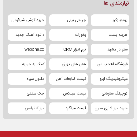
نیازمندی ها
یوتوبروکرز
جراحی بینی
خرید گوشی شیائومی
هزینه پست
بخورات
دانلود آهنگ جدید
سئو در مشهد
نرم افزار CRM
webone.co
فروشگاه انتخاب من
هتل های تهران
کمک به خیریه
میکروبلیدینگ ابرو
قیمت ضایعات آهن
مفتول سیاه
کوچینگ سازمانی
قیمت هبلکس
جک سقفی
خرید میز اداری مدرن
قیمت میلگرد
میز کنفرانس