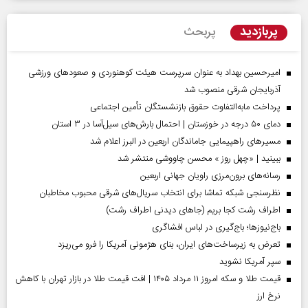
پربازدید
پربحث
امیرحسین بهداد به عنوان سرپرست هیئت کوهنوردی و صعودهای ورزشی
آذربایجان شرقی منصوب شد
پرداخت مابه‌التفاوت حقوق بازنشستگان تأمین اجتماعی
دمای ۵۰ درجه در خوزستان | احتمال بارش‌های سیل‌آسا در ۳ استان
مسیر‌های راهپیمایی جاماندگان اربعین در البرز اعلام شد
ببینید | «چهل روز » محسن چاووشی منتشر شد
رسانه‌های برون‌مرزی راویان جهانی اربعین
نظرسنجی شبکه تماشا برای انتخاب سریال‌های شرقی محبوب مخاطبان
اطراف رشت کجا بریم (جاهای دیدنی اطراف رشت)
باج‌نیوزها؛ باج‌گیری در لباس افشاگری
تعرض به زیرساخت‌های ایران، بنای هژمونی آمریکا را فرو می‌ریزد
سپر آمریکا نشوید
قیمت طلا و سکه امروز ۱۱ مرداد ۱۴۰۵ | افت قیمت طلا در بازار تهران با کاهش
نرخ ارز