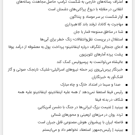
اعتراف رسانه‌های خارجی به شکست ترامپ حاصل مجاهدت رسانه‌های
انقلابی در مقابله با دروغ پراکنی‌های دشمنان است
آوار شکست بر سر موساد و پنتاگون
مهاجرت به کانادا، ترفند باند کلاهبرداری
شنا در مناطق ممنوعه؛ قمار با جان
استقلال در بن‌بست نقل‌وانتقالات؛ زنگ خطر برای آبی‌ها
ادعای جنجالی تلگراف درباره اینفانتینو؛ پرداخت پول به معشوقه از درآمد یوفا
پشت پرده آمارهای تلویزیون
عالیشاه می‌توانست به پرسپولیس کمک کند
خبرنگار پرس‌تی‌وی زیر حمله نیروهای اسرائیلی؛ شلیک نارنجک صوتی و گاز
اشک‌آور به خبرنگاران
صدا و سیما در امتداد خارگ و چاه مبارک
رئیس فیفا استعفا نمی‌دهد / همه علیه اینفانتینو، اینفانتینو علیه همه
شکاف در بدنه فیفا
ببینید | غنیمت بزرگ ایرانی‌ها در جنگ با دشمن آمریکایی
تردد روان در مرزهای اربعینی و محورهای شمالی
فاصله ایران با پیشرو‌ان هوش مصنوعی قابل جبران است
ببینید | رئیس‌جمهور: استعفاء نخواهم داد و می‌ایستم