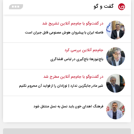
گفت و گو
در گفت‌و‌گو با جام‌جم آنلاین تشریح شد
فاصله ایران با پیشرو‌ان هوش مصنوعی قابل جبران است
جام‌جم آنلاین بررسی کرد
باج‌نیوزها؛ باج‌گیری در لباس افشاگری
در گفت‌و‌گو با جام‌جم آنلاین مطرح شد
شیر مادر جایگزین ندارد | نوزادان را از فواید آن محروم نکنیم
فرهنگ اهدای خون باید نسل به نسل منتقل شود