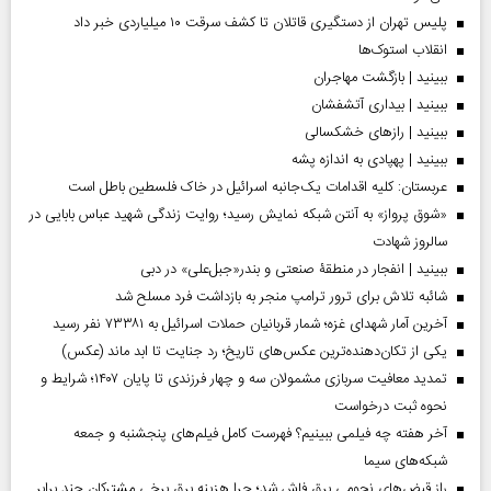
پلیس تهران از دستگیری قاتلان تا کشف سرقت ۱۰ میلیاردی خبر داد
انقلاب استوک‌ها
ببینید | بازگشت مهاجران
ببینید | بیداری آتشفشان
ببینید | رازهای خشکسالی
ببینید | پهپادی به اندازه پشه
عربستان: کلیه اقدامات یک‌جانبه اسرائیل در خاک فلسطین باطل است
«شوق پرواز» به آنتن شبکه نمایش رسید؛ روایت زندگی شهید عباس بابایی در
سالروز شهادت
ببینید | انفجار در منطقۀ صنعتی و بندر«جبل‌علی» در دبی
شائبه تلاش برای ترور ترامپ منجر به بازداشت فرد مسلح شد
آخرین آمار شهدای غزه؛ شمار قربانیان حملات اسرائیل به ۷۳۳۸۱ نفر رسید
یکی از تکان‌دهنده‌ترین عکس‌های تاریخ؛ رد جنایت تا ابد ماند (عکس)
تمدید معافیت سربازی مشمولان سه و چهار فرزندی تا پایان ۱۴۰۷؛ شرایط و
نحوه ثبت درخواست
آخر هفته چه فیلمی ببینیم؟ فهرست کامل فیلم‌های پنجشنبه و جمعه
شبکه‌های سیما
راز قبض‌های نجومی برق فاش شد؛ چرا هزینه برق برخی مشترکان چند برابر