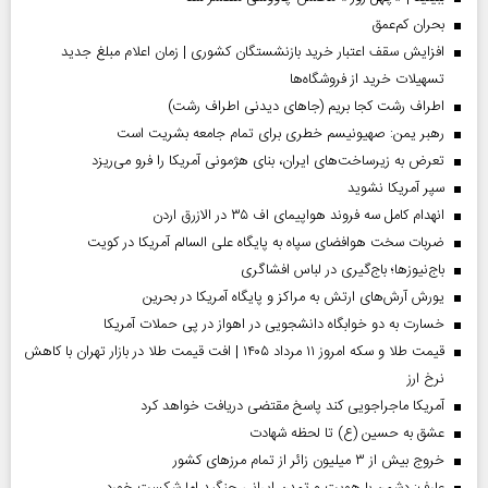
بحران کم‌عمق
افزایش سقف اعتبار خرید بازنشستگان کشوری | زمان اعلام مبلغ جدید
تسهیلات خرید از فروشگاه‌ها
اطراف رشت کجا بریم (جاهای دیدنی اطراف رشت)
رهبر یمن: صهیونیسم خطری برای تمام جامعه بشریت است
تعرض به زیرساخت‌های ایران، بنای هژمونی آمریکا را فرو می‌ریزد
سپر آمریکا نشوید
انهدام کامل سه فروند هواپیمای اف ۳۵ در الازرق اردن
ضربات سخت هوافضای سپاه به پایگاه علی السالم آمریکا در کویت
باج‌نیوزها؛ باج‌گیری در لباس افشاگری
یورش آرش‌های ارتش به مراکز و پایگاه‌ آمریکا در بحرین
خسارت به دو خوابگاه دانشجویی در اهواز در پی حملات آمریکا
قیمت طلا و سکه امروز ۱۱ مرداد ۱۴۰۵ | افت قیمت طلا در بازار تهران با کاهش
نرخ ارز
آمریکا ماجراجویی کند پاسخ مقتضی دریافت خواهد کرد
عشق به حسین (ع) تا لحظه شهادت
خروج بیش از ۳ میلیون زائر از تمام مرز‌های کشور
عارف: دشمن با هویت و تمدن ایرانی جنگید اما شکست خورد