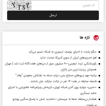
تازه ها
«بگو بخند» با اجرای یوسف تیموری به شبکه نسیم می‌آید
لغو تحریم‌های ایران از سوی آمریکا صحت ندارد
رکوردشکنی تردد اربعینی؛ ۶۰ میلیون عبور از مرزهای هفت‌گانه ثبت شد | مهران
همچنان پرترددترین مرز زائران
بیانیه مهم نیروهای مسلح یمن درباره حمله به نفتکش سعودی "وفاء"
فاجعه صاعقه در هند؛ ۱۴ نفر در ایالت جارکند جان باختند
«حنین» دوباره روی آنتن شبکه تهران؛ بازپخش ویژه‌برنامه عاشورایی با اجرای
حامد عسگری
هشدار بی‌سابقه صنعا به عربستان؛ «تشدید تنش با پاسخ سنگین روبه‌رو
می‌شود»