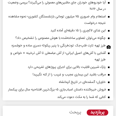
آیا خودروهای خودران جای ماشین‌های معمولی را می‌گیرند؟ بررسی وضعیت
در سال ۲۰۲۶
استعلام وام ضروری ۷۵ میلیون تومانی بازنشستگان کشوری؛ نحوه مشاهده
نتیجه درخواست
این غذای لاکچری را ۱۵ دقیقه‌ای آماده کنید
چگونه می‌توان تصاویر ساخته‌شده با هوش مصنوعی را تشخیص داد؟
طرز تهیه تارت فلپ‌جک توت‌فرنگی با پنیر ریکوتا؛ دسری ساده و خوشمزه
آشنایی با آش‌های اصیل ایرانی؛ از آش عباسعلی تا آش ترخینه + خواص و
طرز تهیه
پارک شیرین قابلیت‌ بالایی برای اجرای پروژهای تفریحی دارد
مراقب باشید این بیماری عجیب و غریب را از کنه نگیرید!
خاوران؛ گمشده‌ای در تاریخ کرمانشاه
فروش خیره‌کننده داستان اسباب‌بازی ۵؛ بزرگ‌ترین افتتاحیه سال برای پیکسار
کتابی که شما را به مکث دعوت می‌کند
پربازدید
پربحث