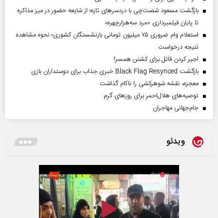
بازگشت مسعود شصت‌چی با دردسر‌های تازه؛ از شایعه حضور در میز مذاکره
تا پایان فیلمبرداری «مرد سه‌هزارچهره»
استعلام وام ضروری ۷۵ میلیون تومانی بازنشستگان کشوری؛ نحوه مشاهده
نتیجه درخواست
اجیر کردن قاتل برای کشتن همسر!
بازگشت Black Flag Resynced خبری جذاب برای دوستداران بازی
معجزه، نقشه شوهرکشی را ناکام گذاشت
توصیه‌های هلال‌احمر برای روز‌های گرم
جام‌جهانی مهاجران
ویدئو