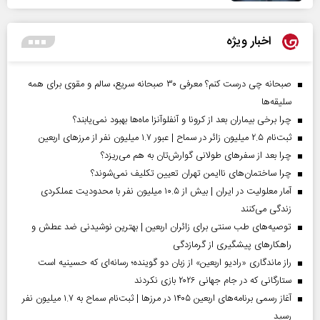
اخبار ویژه
صبحانه چی درست کنم؟ معرفی ۳۰ صبحانه سریع، سالم و مقوی برای همه
سلیقه‌ها
چرا برخی بیماران بعد از کرونا و آنفلوآنزا ماه‌ها بهبود نمی‌یابند؟
ثبت‌نام ۲.۵ میلیون زائر در سماح | عبور ۱.۷ میلیون نفر از مرز‌های اربعین
چرا بعد از سفرهای طولانی گوارش‌تان به هم می‌ریزد؟
چرا ساختمان‌های ناایمن تهران تعیین تکلیف نمی‌شوند؟
آمار معلولیت در ایران | بیش از ۱۰.۵ میلیون نفر با محدودیت عملکردی
زندگی می‌کنند
توصیه‌های طب سنتی برای زائران اربعین | بهترین نوشیدنی ضد عطش و
راهکارهای پیشگیری از گرمازدگی
راز ماندگاری «رادیو اربعین» از زبان دو گوینده؛ رسانه‌ای که حسینیه است
ستارگانی که در جام جهانی ۲۰۲۶ بازی نکردند
آغاز رسمی برنامه‌های اربعین ۱۴۰۵ در مرز‌ها | ثبت‌نام سماح به ۱.۷ میلیون نفر
رسید