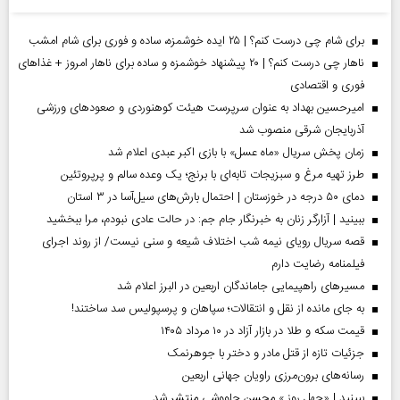
برای شام چی درست کنم؟ | ۲۵ ایده خوشمزه، ساده و فوری برای شام امشب
ناهار چی درست کنم؟ | ۲۰ پیشنهاد خوشمزه و ساده برای ناهار امروز + غذاهای
فوری و اقتصادی
امیرحسین بهداد به عنوان سرپرست هیئت کوهنوردی و صعودهای ورزشی
آذربایجان شرقی منصوب شد
زمان پخش سریال «ماه عسل» با بازی اکبر عبدی اعلام شد
طرز تهیه مرغ و سبزیجات تابه‌ای با برنج؛ یک وعده سالم و پرپروتئین
دمای ۵۰ درجه در خوزستان | احتمال بارش‌های سیل‌آسا در ۳ استان
ببینید | آزارگر زنان به خبرنگار جام جم: در حالت عادی نبودم، مرا ببخشید
قصه سریال رویای نیمه شب اختلاف شیعه و سنی نیست/ از روند اجرای
فیلمنامه رضایت دارم
مسیر‌های راهپیمایی جاماندگان اربعین در البرز اعلام شد
به جای مانده از نقل و انتقالات؛ سپاهان و پرسپولیس سد ساختند!
قیمت سکه و طلا در بازار آزاد در ۱۰ مرداد ۱۴۰۵
جزئیات تازه از قتل مادر و دختر با جوهرنمک
رسانه‌های برون‌مرزی راویان جهانی اربعین
ببینید | «چهل روز » محسن چاووشی منتشر شد