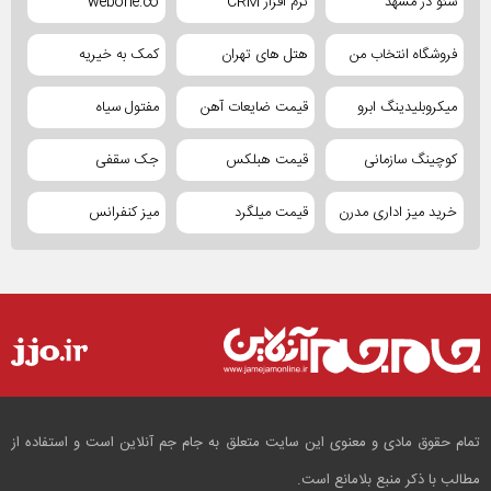
سئو در مشهد
نرم افزار CRM
webone.co
فروشگاه انتخاب من
هتل های تهران
کمک به خیریه
میکروبلیدینگ ابرو
قیمت ضایعات آهن
مفتول سیاه
کوچینگ سازمانی
قیمت هبلکس
جک سقفی
خرید میز اداری مدرن
قیمت میلگرد
میز کنفرانس
تمام حقوق مادی و معنوی این سایت متعلق به جام جم آنلاین است و استفاده از
مطالب با ذکر منبع بلامانع است.