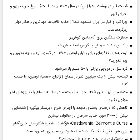
قیمت قبر در بهشت زهرا (س) در سال ۱۴۰۵ چقدر است؟ | نرخ خرید، رزرو و
احیای قبور
چرا گرد و غبار در ایران تشدید شد؟ | حقابه تالاب‌ها مهم‌ترین راهکار مهار
ریزگردهاست
مجازات سنگین برای آدم‌ربایان گوش‌بر
واکسن جدید سرطان پانکراس امیدبخش شد
توصیه‌های تغذیه‌ای برای زائران اربعین ۱۴۰۵ | در گرمای اربعین چه بخوریم و
چه نخوریم؟
گره قتل در دی‌جی پارتی با ۵۰ قسم باز می‌شود
ثبت‌نام بیش از یک میلیون نفر در سماح | زائران «همیار اربعین» را نصب
کنند
متقاضیان ارز اربعین ۱۴۰۵ بخوانند | ثبت‌نام در سامانه سماح را به روز‌های آخر
موکول نکنید
کاهش ۲۵ درصدی بستری مجدد با اجرای طرح «پرستار پیگیر» | شناسایی
بیش از ۳۰۰۰ مورد جدید سرطان در خانواده بیماران
Castlevania: Belmont’s Curse؛ بازگشت باشکوه شکارچیان خون‌آشام
روی هر لینکی کلیک نکنید، دام کلاهبرداران سایبری همین‌جاست
سرمایه‌گذاری برای رفاه؛ هزینه یا آینده‌سازی؟