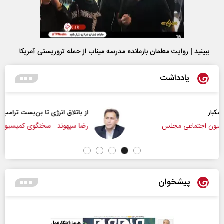
ببینید | روایت معلمان بازمانده مدرسه میناب از حمله تروریستی آمریکا
یادداشت
از باتلاق انرژی تا بن‌بست ترامپ
رضا سپهوند - سخنگوی کمیسیون انرژی مجلس
پیشخوان