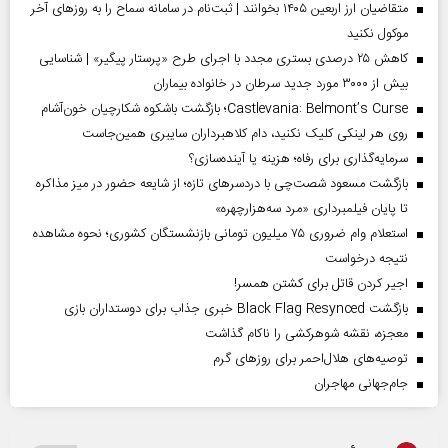
متقاضیان ارز اربعین ۱۴۰۵ بخوانند | ثبت‌نام در سامانه سماح را به روز‌های آخر
موکول نکنید
کاهش ۲۵ درصدی بستری مجدد با اجرای طرح «پرستار پیگیر» | شناسایی
بیش از ۳۰۰۰ مورد جدید سرطان در خانواده بیماران
Castlevania: Belmont’s Curse؛ بازگشت باشکوه شکارچیان خون‌آشام
روی هر لینکی کلیک نکنید، دام کلاهبرداران سایبری همین‌جاست
سرمایه‌گذاری برای رفاه؛ هزینه یا آینده‌سازی؟
بازگشت مسعود شصت‌چی با دردسر‌های تازه؛ از شایعه حضور در میز مذاکره
تا پایان فیلمبرداری «مرد سه‌هزارچهره»
استعلام وام ضروری ۷۵ میلیون تومانی بازنشستگان کشوری؛ نحوه مشاهده
نتیجه درخواست
اجیر کردن قاتل برای کشتن همسر!
بازگشت Black Flag Resynced خبری جذاب برای دوستداران بازی
معجزه، نقشه شوهرکشی را ناکام گذاشت
توصیه‌های هلال‌احمر برای روز‌های گرم
جام‌جهانی مهاجران