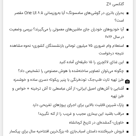
گلکسی Z۸
بحران باتری در گوشی‌های سامسونگ؛ آیا به‌روزرسانی One UI ۸.۵ مقصر
است؟
آیا خودروهای خودران جای ماشین‌های معمولی را می‌گیرند؟ بررسی وضعیت
در سال ۲۰۲۶
استعلام وام ضروری ۷۵ میلیون تومانی بازنشستگان کشوری؛ نحوه مشاهده
نتیجه درخواست
این غذای لاکچری را ۱۵ دقیقه‌ای آماده کنید
چگونه می‌توان تصاویر ساخته‌شده با هوش مصنوعی را تشخیص داد؟
طرز تهیه تارت فلپ‌جک توت‌فرنگی با پنیر ریکوتا؛ دسری ساده و خوشمزه
آشنایی با آش‌های اصیل ایرانی؛ از آش عباسعلی تا آش ترخینه + خواص و
طرز تهیه
پارک شیرین قابلیت‌ بالایی برای اجرای پروژهای تفریحی دارد
مراقب باشید این بیماری عجیب و غریب را از کنه نگیرید!
خاوران؛ گمشده‌ای در تاریخ کرمانشاه
فروش خیره‌کننده داستان اسباب‌بازی ۵؛ بزرگ‌ترین افتتاحیه سال برای پیکسار