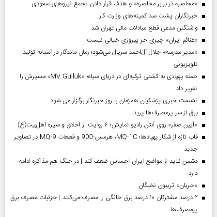
«محاصره در برابر محاصره» و هدف قرار دادن تجمع نیروهای سعودی
خبرنگاران پشت سد کمیته‌های وزارت کار
واشنگتن مدعی قطع مبادلات مالی تهران شد
«غنائم ایران» چیزی جز پیروزی خیالی نیست
«مدیر مدرسه» جلال آل‌احمد سریال می‌شود؛ رمان ماندگار در آستانه تولید
تلویزیونی
حمله پهپادی به کشتی ترکیه‌ای در دریای سیاه؛ «MV Gulluk» مسیرش را
تغییر داد
نشست خبری پزشکیان همزمان با روز خبرنگار برگزار می شود
برق از سر پرمصرف‌ها پرید
«آیین صفر» روی آنتن رادیو نمایش؛ ۶ روایت از اخلاق و سیره اهل‌بیت(ع)
قاب تازه از شکار پهپادها؛ MQ-1C، هرمس-900 و قطعات MQ-9 در تصاویر
جدید
دشمن نباید از مواضع ایران احساس ضعف کند | در جنگ هم مذاکره ادامه
دارد
«جریان» تریبون نخبگان
۲ درصد مشترکان ۱۰ درصد برق خانگی را مصرف می‌کنند | جزئیات مصرف برق
پرمصرف‌ها