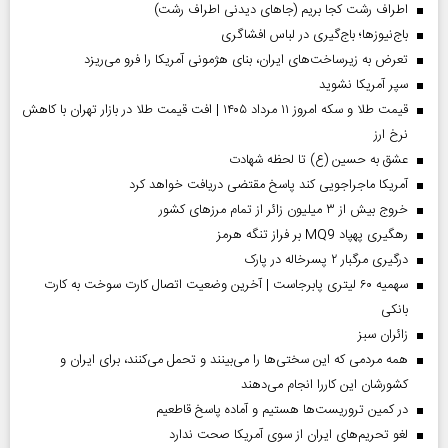
اطراف رشت کجا بریم (جاهای دیدنی اطراف رشت)
باج‌نیوزها؛ باج‌گیری در لباس افشاگری
تعرض به زیرساخت‌های ایران، بنای هژمونی آمریکا را فرو می‌ریزد
سپر آمریکا نشوید
قیمت طلا و سکه امروز ۱۱ مرداد ۱۴۰۵ | افت قیمت طلا در بازار تهران با کاهش
نرخ ارز
عشق به حسین (ع) تا لحظه شهادت
آمریکا ماجراجویی کند پاسخ مقتضی دریافت خواهد کرد
خروج بیش از ۳ میلیون زائر از تمام مرز‌های کشور
رهگیری پهپاد MQ9 بر فراز تنگه هرمز
درگیری مرگبار ۲ پسرخاله در پارک
سهمیه ۶۰ لیتری پابرجاست | آخرین وضعیت اتصال کارت سوخت به کارت
بانکی
‌زائران سبز
همه مردمی که این سختی‌ها را می‌بینند و تحمل می‌کنند، برای ایران و
کشورشان این کاررا انجام می‌دهند
در کمین تروریست‌ها هستیم و آماده پاسخ قاطعیم
لغو تحریم‌های ایران از سوی آمریکا صحت ندارد