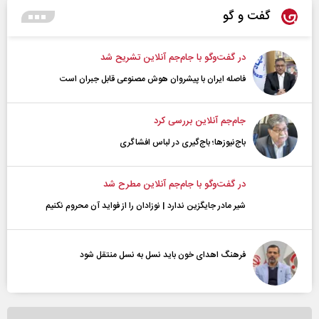
گفت و گو
در گفت‌و‌گو با جام‌جم آنلاین تشریح شد
فاصله ایران با پیشرو‌ان هوش مصنوعی قابل جبران است
جام‌جم آنلاین بررسی کرد
باج‌نیوزها؛ باج‌گیری در لباس افشاگری
در گفت‌و‌گو با جام‌جم آنلاین مطرح شد
شیر مادر جایگزین ندارد | نوزادان را از فواید آن محروم نکنیم
فرهنگ اهدای خون باید نسل به نسل منتقل شود