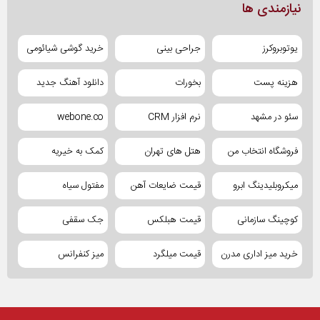
نیازمندی ها
یوتوبروکرز
جراحی بینی
خرید گوشی شیائومی
هزینه پست
بخورات
دانلود آهنگ جدید
سئو در مشهد
نرم افزار CRM
webone.co
فروشگاه انتخاب من
هتل های تهران
کمک به خیریه
میکروبلیدینگ ابرو
قیمت ضایعات آهن
مفتول سیاه
کوچینگ سازمانی
قیمت هبلکس
جک سقفی
خرید میز اداری مدرن
قیمت میلگرد
میز کنفرانس