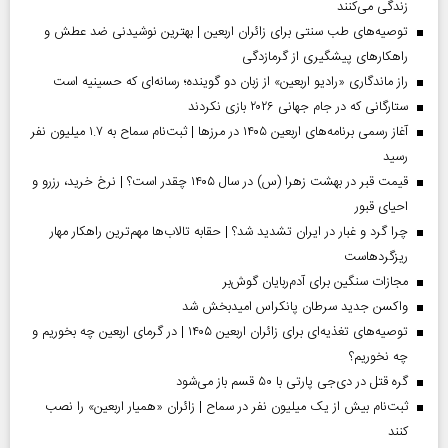
زندگی می‌کنند
توصیه‌های طب سنتی برای زائران اربعین | بهترین نوشیدنی ضد عطش و
راهکارهای پیشگیری از گرمازدگی
راز ماندگاری «رادیو اربعین» از زبان دو گوینده؛ رسانه‌ای که حسینیه است
ستارگانی که در جام جهانی ۲۰۲۶ بازی نکردند
آغاز رسمی برنامه‌های اربعین ۱۴۰۵ در مرز‌ها | ثبت‌نام سماح به ۱.۷ میلیون نفر
رسید
قیمت قبر در بهشت زهرا (س) در سال ۱۴۰۵ چقدر است؟ | نرخ خرید، رزرو و
احیای قبور
چرا گرد و غبار در ایران تشدید شد؟ | حقابه تالاب‌ها مهم‌ترین راهکار مهار
ریزگردهاست
مجازات سنگین برای آدم‌ربایان گوش‌بر
واکسن جدید سرطان پانکراس امیدبخش شد
توصیه‌های تغذیه‌ای برای زائران اربعین ۱۴۰۵ | در گرمای اربعین چه بخوریم و
چه نخوریم؟
گره قتل در دی‌جی پارتی با ۵۰ قسم باز می‌شود
ثبت‌نام بیش از یک میلیون نفر در سماح | زائران «همیار اربعین» را نصب
کنند