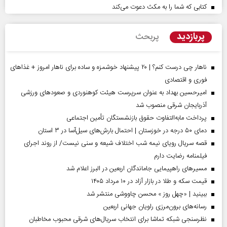
کتابی که شما را به مکث دعوت می‌کند
پربازدید
پربحث
ناهار چی درست کنم؟ | ۲۰ پیشنهاد خوشمزه و ساده برای ناهار امروز + غذاهای
فوری و اقتصادی
امیرحسین بهداد به عنوان سرپرست هیئت کوهنوردی و صعودهای ورزشی
آذربایجان شرقی منصوب شد
پرداخت مابه‌التفاوت حقوق بازنشستگان تأمین اجتماعی
دمای ۵۰ درجه در خوزستان | احتمال بارش‌های سیل‌آسا در ۳ استان
قصه سریال رویای نیمه شب اختلاف شیعه و سنی نیست/ از روند اجرای
فیلمنامه رضایت دارم
مسیر‌های راهپیمایی جاماندگان اربعین در البرز اعلام شد
قیمت سکه و طلا در بازار آزاد در ۱۰ مرداد ۱۴۰۵
ببینید | «چهل روز » محسن چاووشی منتشر شد
رسانه‌های برون‌مرزی راویان جهانی اربعین
نظرسنجی شبکه تماشا برای انتخاب سریال‌های شرقی محبوب مخاطبان