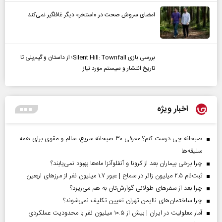
امضای سروش صحت در «استخر» دیگر غافلگیر نمی‌کند
بررسی بازی Silent Hill: Townfall؛ از داستان و گیم‌پلی تا
تاریخ انتشار و سیستم مورد نیاز
اخبار ویژه
صبحانه چی درست کنم؟ معرفی ۳۰ صبحانه سریع، سالم و مقوی برای همه
سلیقه‌ها
چرا برخی بیماران بعد از کرونا و آنفلوآنزا ماه‌ها بهبود نمی‌یابند؟
ثبت‌نام ۲.۵ میلیون زائر در سماح | عبور ۱.۷ میلیون نفر از مرز‌های اربعین
چرا بعد از سفرهای طولانی گوارش‌تان به هم می‌ریزد؟
چرا ساختمان‌های ناایمن تهران تعیین تکلیف نمی‌شوند؟
آمار معلولیت در ایران | بیش از ۱۰.۵ میلیون نفر با محدودیت عملکردی