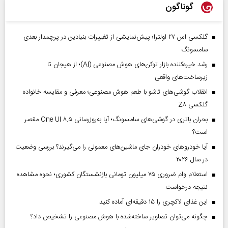
گوناگون
گلکسی اس ۲۷ اولترا؛ پیش‌نمایشی از تغییرات بنیادین در پرچمدار بعدی
سامسونگ
رشد خیره‌کننده بازار توکن‌های هوش مصنوعی (AI)؛ از هیجان تا
زیرساخت‌های واقعی
انقلاب گوشی‌های تاشو‌ با طعم هوش مصنوعی؛ معرفی و مقایسه خانواده
گلکسی Z۸
بحران باتری در گوشی‌های سامسونگ؛ آیا به‌روزرسانی One UI ۸.۵ مقصر
است؟
آیا خودروهای خودران جای ماشین‌های معمولی را می‌گیرند؟ بررسی وضعیت
در سال ۲۰۲۶
استعلام وام ضروری ۷۵ میلیون تومانی بازنشستگان کشوری؛ نحوه مشاهده
نتیجه درخواست
این غذای لاکچری را ۱۵ دقیقه‌ای آماده کنید
چگونه می‌توان تصاویر ساخته‌شده با هوش مصنوعی را تشخیص داد؟