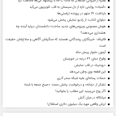
بصره از میزبانی استقلال جا ماند؛ AFC با پیشنهاد آبی‌ها مخالفت کرد
«آسباد»؛ روایتی تازه از دل سیستان به قاب تلویزیون می‌آید
بازداشت ۲۸ متهم در پرونده تراستی‌ها
«بلواي کذاب» از رادیو نمایش پخش می‌شود
هوش مصنوعی ویروس‌های جدید ساخت؛ دانشمندان درباره آینده چه
هشداری می‌دهند؟
قالیباف: خبرنگاران رزمندگانی هستند که سنگرشان آگاهی و سلاح‌شان حقیقت
است
آزمون دشوار پیمان مکه
وقوع دمای ۴۹ درجه در خوزستان
«روحینا» در قاب نمایش
این قطعه بوی وطن می‌دهد
حملات رسانه‌ای علیه شبکه سحر آذری
تشکر از «زمانه» و درخواست پخش مجدد «صبح جمعه با شما»
اگر روح می‌بینید این مطلب را بخوانید!
میانکاله در میان آتش
ارزش واقعی مهره یک میلیون دلاری استقلال!