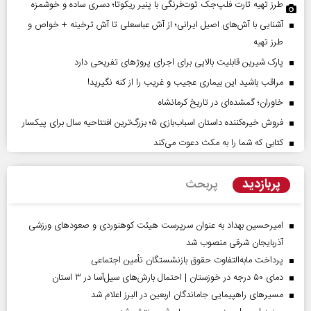
طرز تهیه تارت فلپ‌جک توت‌فرنگی با پنیر ریکوتا؛ دسری ساده و خوشمزه
آشنایی با آش‌های اصیل ایرانی؛ از آش عباسعلی تا آش ترخینه + خواص و
طرز تهیه
پارک شیرین قابلیت‌ بالایی برای اجرای پروژهای تفریحی دارد
مراقب باشید این بیماری عجیب و غریب را از کنه نگیرید!
خاوران؛ گمشده‌ای در تاریخ کرمانشاه
فروش خیره‌کننده داستان اسباب‌بازی ۵؛ بزرگ‌ترین افتتاحیه سال برای پیکسار
کتابی که شما را به مکث دعوت می‌کند
پربازدید
پربحث
امیرحسین بهداد به عنوان سرپرست هیئت کوهنوردی و صعودهای ورزشی
آذربایجان شرقی منصوب شد
پرداخت مابه‌التفاوت حقوق بازنشستگان تأمین اجتماعی
دمای ۵۰ درجه در خوزستان | احتمال بارش‌های سیل‌آسا در ۳ استان
مسیر‌های راهپیمایی جاماندگان اربعین در البرز اعلام شد