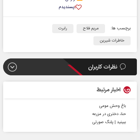
پسندیدم
۱
برچسب ها:
مریم فلاح
رابرت
خاطرات شیرین
نظرات کاربران
اخبار مرتبط
باغ وحش مومی
حنا، دختری در مزرعه
ببینید | پلنگ صورتی