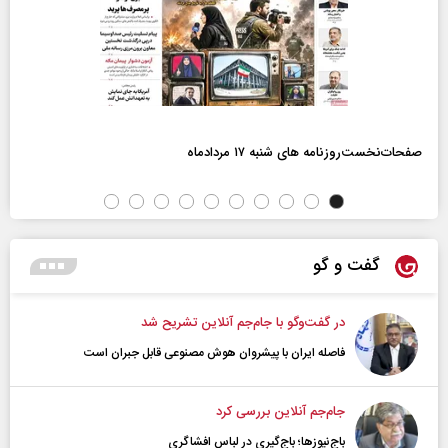
صفحات‌نخست‌روزنامه ها‌ی شنبه ۱۷ مردادماه
گفت و گو
در گفت‌و‌گو با جام‌جم آنلاین تشریح شد
فاصله ایران با پیشرو‌ان هوش مصنوعی قابل جبران است
جام‌جم آنلاین بررسی کرد
باج‌نیوزها؛ باج‌گیری در لباس افشاگری