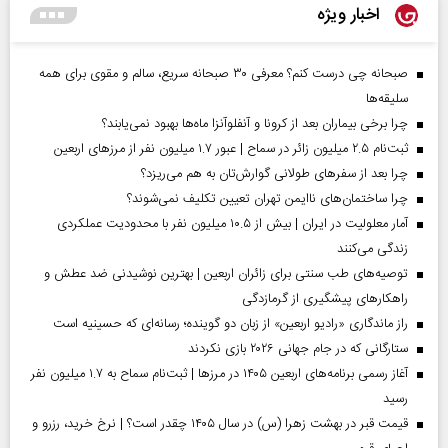
اخبار ویژه
صبحانه چی درست کنم؟ معرفی ۳۰ صبحانه سریع، سالم و مقوی برای همه
سلیقه‌ها
چرا برخی بیماران بعد از کرونا و آنفلوآنزا ماه‌ها بهبود نمی‌یابند؟
ثبت‌نام ۲.۵ میلیون زائر در سماح | عبور ۱.۷ میلیون نفر از مرز‌های اربعین
چرا بعد از سفرهای طولانی گوارش‌تان به هم می‌ریزد؟
چرا ساختمان‌های ناایمن تهران تعیین تکلیف نمی‌شوند؟
آمار معلولیت در ایران | بیش از ۱۰.۵ میلیون نفر با محدودیت عملکردی
زندگی می‌کنند
توصیه‌های طب سنتی برای زائران اربعین | بهترین نوشیدنی ضد عطش و
راهکارهای پیشگیری از گرمازدگی
راز ماندگاری «رادیو اربعین» از زبان دو گوینده؛ رسانه‌ای که حسینیه است
ستارگانی که در جام جهانی ۲۰۲۶ بازی نکردند
آغاز رسمی برنامه‌های اربعین ۱۴۰۵ در مرز‌ها | ثبت‌نام سماح به ۱.۷ میلیون نفر
رسید
قیمت قبر در بهشت زهرا (س) در سال ۱۴۰۵ چقدر است؟ | نرخ خرید، رزرو و