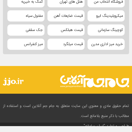
فروشگاه انتخاب من
هتل های تهران
کمک به خیریه
میکروبلیدینگ ابرو
قیمت ضایعات آهن
مفتول سیاه
کوچینگ سازمانی
قیمت هبلکس
جک سقفی
خرید میز اداری مدرن
قیمت میلگرد
میز کنفرانس
تمام حقوق مادی و معنوی این سایت متعلق به جام جم آنلاین است و استفاده از
مطالب با ذکر منبع بلامانع است.
طراحی و تولید
"ایران سامانه"