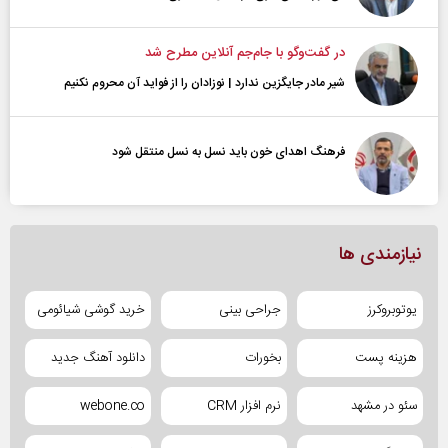
در گفت‌و‌گو با جام‌جم آنلاین مطرح شد
شیر مادر جایگزین ندارد | نوزادان را از فواید آن محروم نکنیم
فرهنگ اهدای خون باید نسل به نسل منتقل شود
نیازمندی ها
یوتوبروکرز
جراحی بینی
خرید گوشی شیائومی
هزینه پست
بخورات
دانلود آهنگ جدید
سئو در مشهد
نرم افزار CRM
webone.co