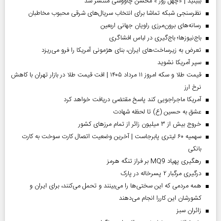
ببینید | «چهل روز » محسن چاووشی منتشر شد
نظرسنجی شبکه تماشا برای انتخاب سریال‌های شرقی محبوب مخاطبان
رسانه‌های برون‌مرزی راویان جهانی اربعین
باج‌نیوزها؛ باج‌گیری در لباس افشاگری
تعرض به زیرساخت‌های ایران، بنای هژمونی آمریکا را فرو می‌ریزد
سپر آمریکا نشوید
قیمت طلا و سکه امروز ۱۱ مرداد ۱۴۰۵ | افت قیمت طلا در بازار تهران با کاهش
نرخ ارز
آمریکا ماجراجویی کند پاسخ مقتضی دریافت خواهد کرد
عشق به حسین (ع) تا لحظه شهادت
خروج بیش از ۳ میلیون زائر از تمام مرز‌های کشور
سهمیه ۶۰ لیتری پابرجاست | آخرین وضعیت اتصال کارت سوخت به کارت
بانکی
رهگیری پهپاد MQ9 بر فراز تنگه هرمز
درگیری مرگبار ۲ پسرخاله در پارک
همه مردمی که این سختی‌ها را می‌بینند و تحمل می‌کنند، برای ایران و
کشورشان این کاررا انجام می‌دهند
‌زائران سبز