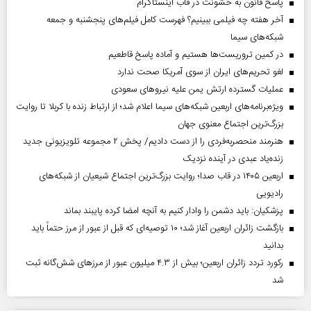
پاسخ قانون به خشونت در قاب اینستاگرام
آخر هفته چه فیلمی ببینیم؟ فهرست کامل فیلم‌های پنجشنبه و جمعه
شبکه‌های سیما
در کمین تروریست‌ها هستیم و آماده پاسخ قاطعیم
لغو تحریم‌های ایران از سوی آمریکا صحت ندارد
عملیات گسترده ارتش یمن علیه نیروهای سعودی
ویژه‌برنامه‌های اربعین شبکه‌های سیما اعلام شد؛ از ارتباط زنده با کربلا تا روایت
بزرگ‌ترین اجتماع معنوی جهان
هنرمند منحصر‌به‌فردی را از دست دادیم/ پخش ۲ مجموعه تلویزیونی جدید
زنده‌یاد عبدی در آینده نزدیک
اربعین ۱۴۰۵ در قاب صدا؛ روایت بزرگ‌ترین اجتماع شیعیان از شبکه‌های
رادیویی
پزشکیان: باید دشمن را وادار کنیم به آنچه امضا کرده پایبند بماند
بازگشت زائران اربعین آغاز شد؛ ۱۰ توصیه‌ای که قبل از عبور از مرز حتماً باید
بدانید
رکورد تردد زائران اربعین؛ بیش از ۴.۳ میلیون عبور از مرزهای شش‌گانه ثبت
شد