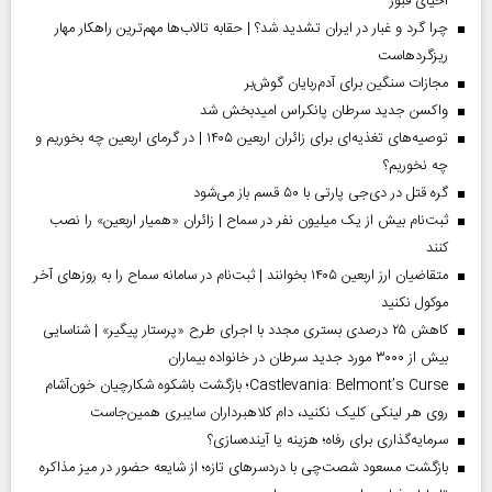
احیای قبور
چرا گرد و غبار در ایران تشدید شد؟ | حقابه تالاب‌ها مهم‌ترین راهکار مهار
ریزگردهاست
مجازات سنگین برای آدم‌ربایان گوش‌بر
واکسن جدید سرطان پانکراس امیدبخش شد
توصیه‌های تغذیه‌ای برای زائران اربعین ۱۴۰۵ | در گرمای اربعین چه بخوریم و
چه نخوریم؟
گره قتل در دی‌جی پارتی با ۵۰ قسم باز می‌شود
ثبت‌نام بیش از یک میلیون نفر در سماح | زائران «همیار اربعین» را نصب
کنند
متقاضیان ارز اربعین ۱۴۰۵ بخوانند | ثبت‌نام در سامانه سماح را به روز‌های آخر
موکول نکنید
کاهش ۲۵ درصدی بستری مجدد با اجرای طرح «پرستار پیگیر» | شناسایی
بیش از ۳۰۰۰ مورد جدید سرطان در خانواده بیماران
Castlevania: Belmont’s Curse؛ بازگشت باشکوه شکارچیان خون‌آشام
روی هر لینکی کلیک نکنید، دام کلاهبرداران سایبری همین‌جاست
سرمایه‌گذاری برای رفاه؛ هزینه یا آینده‌سازی؟
بازگشت مسعود شصت‌چی با دردسر‌های تازه؛ از شایعه حضور در میز مذاکره