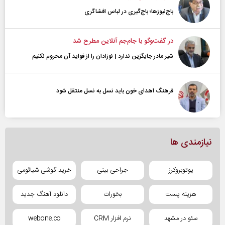
باج‌نیوزها؛ باج‌گیری در لباس افشاگری
در گفت‌و‌گو با جام‌جم آنلاین مطرح شد
شیر مادر جایگزین ندارد | نوزادان را از فواید آن محروم نکنیم
فرهنگ اهدای خون باید نسل به نسل منتقل شود
نیازمندی ها
یوتوبروکرز
جراحی بینی
خرید گوشی شیائومی
هزینه پست
بخورات
دانلود آهنگ جدید
سئو در مشهد
نرم افزار CRM
webone.co