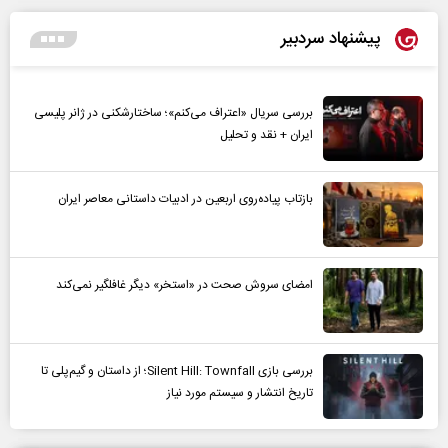
پیشنهاد سردبیر
بررسی سریال «اعتراف می‌کنم»؛ ساختارشکنی در ژانر پلیسی
ایران + نقد و تحلیل
بازتاب پیاده‌روی اربعین در ادبیات داستانی معاصر ایران
امضای سروش صحت در «استخر» دیگر غافلگیر نمی‌کند
بررسی بازی Silent Hill: Townfall؛ از داستان و گیم‌پلی تا
تاریخ انتشار و سیستم مورد نیاز