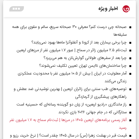
اخبار ویژه
صبحانه چی درست کنم؟ معرفی ۳۰ صبحانه سریع، سالم و مقوی برای همه
سلیقه‌ها
چرا برخی بیماران بعد از کرونا و آنفلوآنزا ماه‌ها بهبود نمی‌یابند؟
ثبت‌نام ۲.۵ میلیون زائر در سماح | عبور ۱.۷ میلیون نفر از مرز‌های اربعین
چرا بعد از سفرهای طولانی گوارش‌تان به هم می‌ریزد؟
چرا ساختمان‌های ناایمن تهران تعیین تکلیف نمی‌شوند؟
آمار معلولیت در ایران | بیش از ۱۰.۵ میلیون نفر با محدودیت عملکردی
زندگی می‌کنند
توصیه‌های طب سنتی برای زائران اربعین | بهترین نوشیدنی ضد عطش و
راهکارهای پیشگیری از گرمازدگی
راز ماندگاری «رادیو اربعین» از زبان دو گوینده؛ رسانه‌ای که حسینیه است
ستارگانی که در جام جهانی ۲۰۲۶ بازی نکردند
آغاز رسمی برنامه‌های اربعین ۱۴۰۵ در مرز‌ها | ثبت‌نام سماح به ۱.۷ میلیون نفر
رسید
قیمت قبر در بهشت زهرا (س) در سال ۱۴۰۵ چقدر است؟ | نرخ خرید، رزرو و