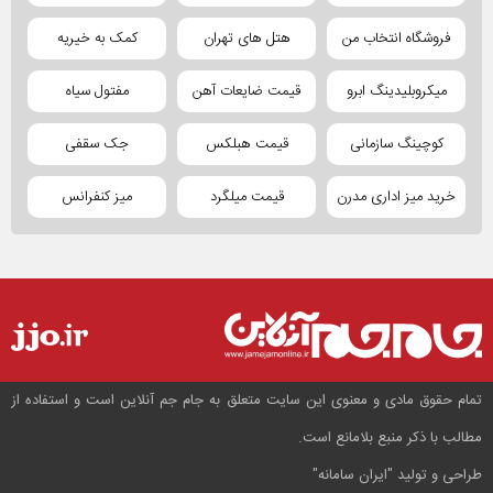
فروشگاه انتخاب من
هتل های تهران
کمک به خیریه
میکروبلیدینگ ابرو
قیمت ضایعات آهن
مفتول سیاه
کوچینگ سازمانی
قیمت هبلکس
جک سقفی
خرید میز اداری مدرن
قیمت میلگرد
میز کنفرانس
تمام حقوق مادی و معنوی این سایت متعلق به جام جم آنلاین است و استفاده از
مطالب با ذکر منبع بلامانع است.
طراحی و تولید
"ایران سامانه"