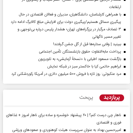
ارتفاعات
با همراهی کارشناسان، دانشگاهیان، مدیران و فعالان اقتصادی در حال
پیگیری مسائل هستیم/پیگیری دولت برای افزایش مبلغ کالابرگ ادامه دارد
۳ تصادف مرگبار در بزرگراه‌های تهران؛ هشدار پلیس درباره بی‌توجهی و
تغییر مسیر ناگهانی
ببینید | وقتی ستاره‌ها قبل از گل جشن گرفتند!
پرداخت مابه‌التفاوت حقوق بازنشستگان تأمین اجتماعی
بازگشت مسعود اطیابی با «نسخهٔ آزمایشی» به تلویزیون
ابراهیم حاتمی کیا با خاکستر سبز در شبکه نمایش
مرد عنکبوتی: روز تازه با فروش ۵۰۰ میلیون دلاری در آمریکا رکوردشکنی کرد
پربازدید
پربحث
ناهار چی درست کنم؟ | ۲۰ پیشنهاد خوشمزه و ساده برای ناهار امروز + غذاهای
فوری و اقتصادی
امیرحسین بهداد به عنوان سرپرست هیئت کوهنوردی و صعودهای ورزشی