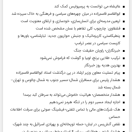
عالیشاه می توانست به پرسپولیس کمک کند
ابوالقاسم قاسم‌زاده در میان چهره‌های سیاسی و فرهنگی به خاک سپرده شد
اربعین مدرسه‌ای برای انسان‌سازی، خودسازی و ارتقای معنویت است
قشقاوی: چارچوب کلی تفاهم با عمان مشخص شده است
پنطیکاستی، کاریزماتیک و جنبش حواریون جدید: تبارشناسی، باور‌ها و
کاربست سیاسی در عصر ترامپ
خبرنگاران؛ راویان حقیقت جنگ
ترکیب طلایی برنج، لوبیا و گوشت که فراموش نمی‌شود
بهترین هدیه روز خبرنگار
پیام تسلیت معاون وزیر ارشاد در پی درگذشت استاد ابوالقاسم قاسم‌زاده
هشدار پلیس برای مسافران شمال؛ مسیر جنوب به شمال چالوس و تهران–
شمال بسته شد
هشدار متخصصان؛ هپاتیت خاموش می‌تواند به سرطان کبد برسد!
اجازه ایجاد مسیر دوم را در تنگه هرمز نمی‌دهیم
هک شرکت‌های مالی با تماس تلفنی؛ فیشینگ صوتی برای سرقت اطلاعات
حساس
نقض آتش‌بس در لبنان؛ حمله توپخانه‌ای و پهپادی اسرائیل به چند شهرک
هشدار نارنجی هواشناسی برای ۴ استان؛ خطر سیلاب و رعدوبرق در