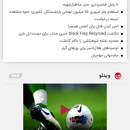
تا پایان فیلمبرداری «مرد سه‌هزارچهره»
استعلام وام ضروری ۷۵ میلیون تومانی بازنشستگان کشوری؛ نحوه مشاهده
نتیجه درخواست
اجیر کردن قاتل برای کشتن همسر!
بازگشت Black Flag Resynced خبری جذاب برای دوستداران بازی
معجزه، نقشه شوهرکشی را ناکام گذاشت
توصیه‌های هلال‌احمر برای روز‌های گرم
جام‌جهانی مهاجران
ویدئو