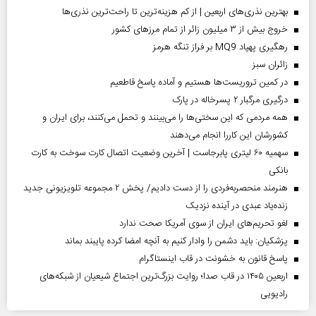
بهترین نذری‌های اربعین | از کم هزینه‌ترین تا راحت‌ترین نذری‌ها
خروج بیش از ۳ میلیون زائر از تمام مرز‌های کشور
رهگیری پهپاد MQ9 بر فراز تنگه هرمز
‌زائران سبز
در کمین تروریست‌ها هستیم و آماده پاسخ قاطعیم
درگیری مرگبار ۲ پسرخاله در پارک
همه مردمی که این سختی‌ها را می‌بینند و تحمل می‌کنند، برای ایران و
کشورشان این کاررا انجام می‌دهند
سهمیه ۶۰ لیتری پابرجاست | آخرین وضعیت اتصال کارت سوخت به کارت
بانکی
هنرمند منحصر‌به‌فردی را از دست دادیم/ پخش ۲ مجموعه تلویزیونی جدید
زنده‌یاد عبدی در آینده نزدیک
لغو تحریم‌های ایران از سوی آمریکا صحت ندارد
پزشکیان: باید دشمن را وادار کنیم به آنچه امضا کرده پایبند بماند
پاسخ قانون به خشونت در قاب اینستاگرام
اربعین ۱۴۰۵ در قاب صدا؛ روایت بزرگ‌ترین اجتماع شیعیان از شبکه‌های
رادیویی