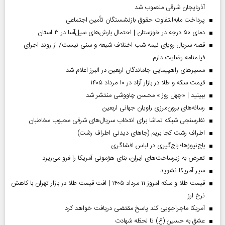
آذربایجان شرقی منصوب شد
پرداخت مابه‌التفاوت حقوق بازنشستگان تأمین اجتماعی
دمای ۵۰ درجه در خوزستان | احتمال بارش‌های سیل‌آسا در ۳ استان
قصه سریال رویای نیمه شب اختلاف شیعه و سنی نیست/ از روند اجرای
فیلمنامه رضایت دارم
مسیر‌های راهپیمایی جاماندگان اربعین در البرز اعلام شد
قیمت سکه و طلا در بازار آزاد در ۱۰ مرداد ۱۴۰۵
ببینید | «چهل روز » محسن چاووشی منتشر شد
رسانه‌های برون‌مرزی راویان جهانی اربعین
نظرسنجی شبکه تماشا برای انتخاب سریال‌های شرقی محبوب مخاطبان
اطراف رشت کجا بریم (جاهای دیدنی اطراف رشت)
باج‌نیوزها؛ باج‌گیری در لباس افشاگری
تعرض به زیرساخت‌های ایران، بنای هژمونی آمریکا را فرو می‌ریزد
سپر آمریکا نشوید
قیمت طلا و سکه امروز ۱۱ مرداد ۱۴۰۵ | افت قیمت طلا در بازار تهران با کاهش
نرخ ارز
آمریکا ماجراجویی کند پاسخ مقتضی دریافت خواهد کرد
عشق به حسین (ع) تا لحظه شهادت