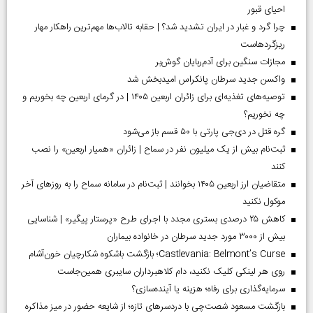
احیای قبور
چرا گرد و غبار در ایران تشدید شد؟ | حقابه تالاب‌ها مهم‌ترین راهکار مهار
ریزگردهاست
مجازات سنگین برای آدم‌ربایان گوش‌بر
واکسن جدید سرطان پانکراس امیدبخش شد
توصیه‌های تغذیه‌ای برای زائران اربعین ۱۴۰۵ | در گرمای اربعین چه بخوریم و
چه نخوریم؟
گره قتل در دی‌جی پارتی با ۵۰ قسم باز می‌شود
ثبت‌نام بیش از یک میلیون نفر در سماح | زائران «همیار اربعین» را نصب
کنند
متقاضیان ارز اربعین ۱۴۰۵ بخوانند | ثبت‌نام در سامانه سماح را به روز‌های آخر
موکول نکنید
کاهش ۲۵ درصدی بستری مجدد با اجرای طرح «پرستار پیگیر» | شناسایی
بیش از ۳۰۰۰ مورد جدید سرطان در خانواده بیماران
Castlevania: Belmont’s Curse؛ بازگشت باشکوه شکارچیان خون‌آشام
روی هر لینکی کلیک نکنید، دام کلاهبرداران سایبری همین‌جاست
سرمایه‌گذاری برای رفاه؛ هزینه یا آینده‌سازی؟
بازگشت مسعود شصت‌چی با دردسر‌های تازه؛ از شایعه حضور در میز مذاکره