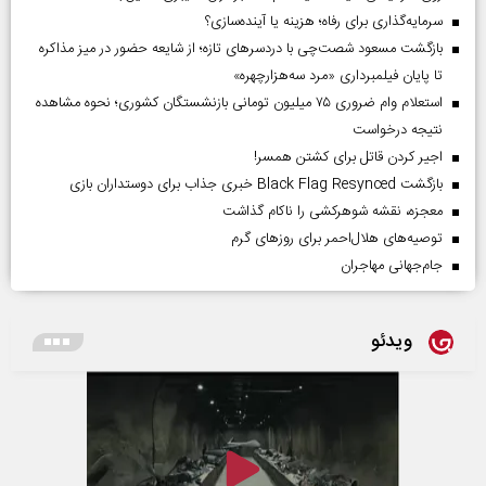
سرمایه‌گذاری برای رفاه؛ هزینه یا آینده‌سازی؟
بازگشت مسعود شصت‌چی با دردسر‌های تازه؛ از شایعه حضور در میز مذاکره
تا پایان فیلمبرداری «مرد سه‌هزارچهره»
استعلام وام ضروری ۷۵ میلیون تومانی بازنشستگان کشوری؛ نحوه مشاهده
نتیجه درخواست
اجیر کردن قاتل برای کشتن همسر!
بازگشت Black Flag Resynced خبری جذاب برای دوستداران بازی
معجزه، نقشه شوهرکشی را ناکام گذاشت
توصیه‌های هلال‌احمر برای روز‌های گرم
جام‌جهانی مهاجران
ویدئو