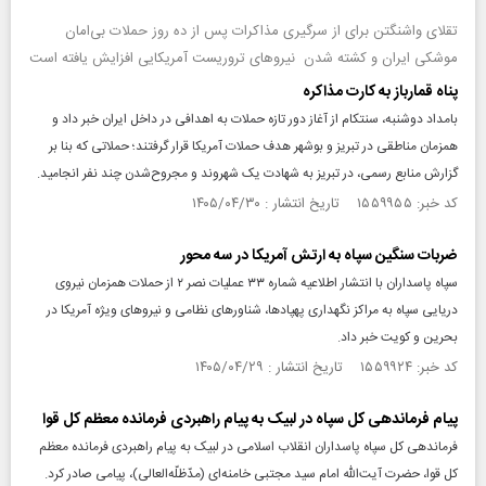
تقلای واشنگتن برای از سرگیری مذاکرات پس از ده روز حملات بی‌امان
موشکی ایران و کشته شدن نیروهای تروریست آمریکایی افزایش یافته است
پناه قمارباز به کارت مذاکره
بامداد دوشنبه، سنتکام از آغاز دور تازه حملات به اهدافی در داخل ایران خبر داد و
همزمان مناطقی در تبریز و بوشهر هدف حملات آمریکا قرار گرفتند؛ حملاتی که بنا بر
گزارش منابع رسمی، در تبریز به شهادت یک شهروند و مجروح‌شدن چند نفر انجامید.
کد خبر: ۱۵۵۹۹۵۵ تاریخ انتشار : ۱۴۰۵/۰۴/۳۰
ضربات سنگین سپاه به ارتش آمریکا در سه محور
سپاه پاسداران با انتشار اطلاعیه شماره ۳۳ عملیات نصر ۲ از حملات همزمان نیروی
دریایی سپاه به مراکز نگهداری پهپادها، شناورهای نظامی و نیروهای ویژه آمریکا در
بحرین و کویت خبر داد.
کد خبر: ۱۵۵۹۹۲۴ تاریخ انتشار : ۱۴۰۵/۰۴/۲۹
پیام فرماندهی کل سپاه در لبیک به پیام راهبردی فرمانده معظم کل قوا
فرماندهی کل سپاه پاسداران انقلاب اسلامی در لبیک به پیام راهبردی فرمانده معظم
کل قوا، حضرت آیت‌الله امام سید مجتبی خامنه‌ای (مدّظلّه‌العالی)، پیامی صادر کرد.