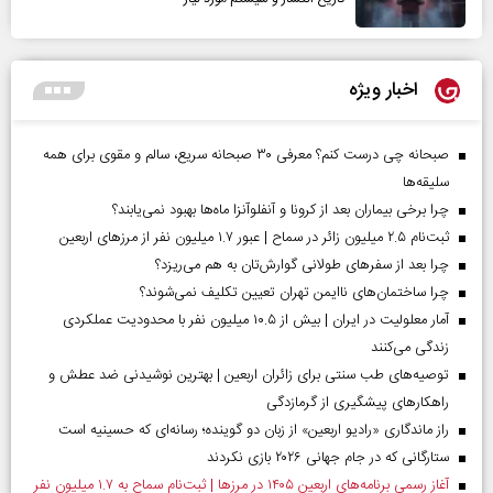
اخبار ویژه
صبحانه چی درست کنم؟ معرفی ۳۰ صبحانه سریع، سالم و مقوی برای همه
سلیقه‌ها
چرا برخی بیماران بعد از کرونا و آنفلوآنزا ماه‌ها بهبود نمی‌یابند؟
ثبت‌نام ۲.۵ میلیون زائر در سماح | عبور ۱.۷ میلیون نفر از مرز‌های اربعین
چرا بعد از سفرهای طولانی گوارش‌تان به هم می‌ریزد؟
چرا ساختمان‌های ناایمن تهران تعیین تکلیف نمی‌شوند؟
آمار معلولیت در ایران | بیش از ۱۰.۵ میلیون نفر با محدودیت عملکردی
زندگی می‌کنند
توصیه‌های طب سنتی برای زائران اربعین | بهترین نوشیدنی ضد عطش و
راهکارهای پیشگیری از گرمازدگی
راز ماندگاری «رادیو اربعین» از زبان دو گوینده؛ رسانه‌ای که حسینیه است
ستارگانی که در جام جهانی ۲۰۲۶ بازی نکردند
آغاز رسمی برنامه‌های اربعین ۱۴۰۵ در مرز‌ها | ثبت‌نام سماح به ۱.۷ میلیون نفر