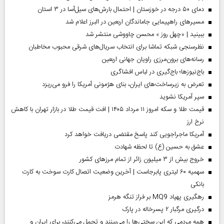
دمای ۵۰ درجه در خوزستان | احتمال بارش‌های سیل‌آسا در ۳ استان
مسیر‌های راهپیمایی جاماندگان اربعین در البرز اعلام شد
ببینید | «چهل روز » محسن چاووشی منتشر شد
نظرسنجی شبکه تماشا برای انتخاب سریال‌های شرقی محبوب مخاطبان
رسانه‌های برون‌مرزی راویان جهانی اربعین
باج‌نیوزها؛ باج‌گیری در لباس افشاگری
تعرض به زیرساخت‌های ایران، بنای هژمونی آمریکا را فرو می‌ریزد
سپر آمریکا نشوید
قیمت طلا و سکه امروز ۱۱ مرداد ۱۴۰۵ | افت قیمت طلا در بازار تهران با کاهش
نرخ ارز
آمریکا ماجراجویی کند پاسخ مقتضی دریافت خواهد کرد
عشق به حسین (ع) تا لحظه شهادت
خروج بیش از ۳ میلیون زائر از تمام مرز‌های کشور
سهمیه ۶۰ لیتری پابرجاست | آخرین وضعیت اتصال کارت سوخت به کارت
بانکی
رهگیری پهپاد MQ9 بر فراز تنگه هرمز
درگیری مرگبار ۲ پسرخاله در پارک
همه مردمی که این سختی‌ها را می‌بینند و تحمل می‌کنند، برای ایران و