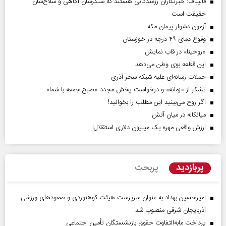
قالیباف: خبرنگاران رزمندگانی هستند که سنگرشان آگاهی و سلاح‌شان
حقیقت است
آزمون دشوار پیمان مکه
وقوع دمای ۴۹ درجه در خوزستان
«روحینا» در قاب نمایش
این قطعه بوی وطن می‌دهد
حملات رسانه‌ای علیه شبکه سحر آذری
تشکر از «زمانه» و درخواست پخش مجدد «صبح جمعه با شما»
اگر روح می‌بینید این مطلب را بخوانید!
میانکاله در میان آتش
ارزش واقعی مهره یک میلیون دلاری استقلال!
پربازدید
پربحث
امیرحسین بهداد به عنوان سرپرست هیئت کوهنوردی و صعودهای ورزشی
آذربایجان شرقی منصوب شد
پرداخت مابه‌التفاوت حقوق بازنشستگان تأمین اجتماعی