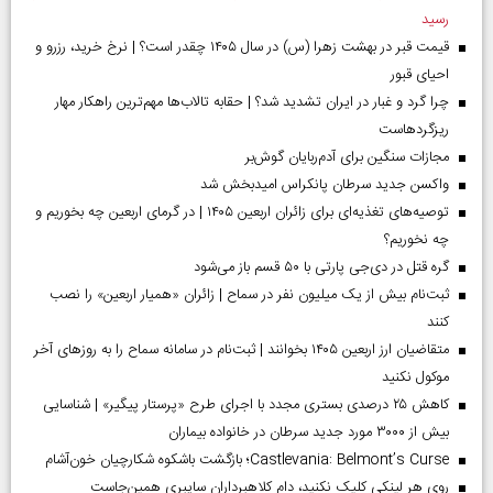
رسید
قیمت قبر در بهشت زهرا (س) در سال ۱۴۰۵ چقدر است؟ | نرخ خرید، رزرو و
احیای قبور
چرا گرد و غبار در ایران تشدید شد؟ | حقابه تالاب‌ها مهم‌ترین راهکار مهار
ریزگردهاست
مجازات سنگین برای آدم‌ربایان گوش‌بر
واکسن جدید سرطان پانکراس امیدبخش شد
توصیه‌های تغذیه‌ای برای زائران اربعین ۱۴۰۵ | در گرمای اربعین چه بخوریم و
چه نخوریم؟
گره قتل در دی‌جی پارتی با ۵۰ قسم باز می‌شود
ثبت‌نام بیش از یک میلیون نفر در سماح | زائران «همیار اربعین» را نصب
کنند
متقاضیان ارز اربعین ۱۴۰۵ بخوانند | ثبت‌نام در سامانه سماح را به روز‌های آخر
موکول نکنید
کاهش ۲۵ درصدی بستری مجدد با اجرای طرح «پرستار پیگیر» | شناسایی
بیش از ۳۰۰۰ مورد جدید سرطان در خانواده بیماران
Castlevania: Belmont’s Curse؛ بازگشت باشکوه شکارچیان خون‌آشام
روی هر لینکی کلیک نکنید، دام کلاهبرداران سایبری همین‌جاست