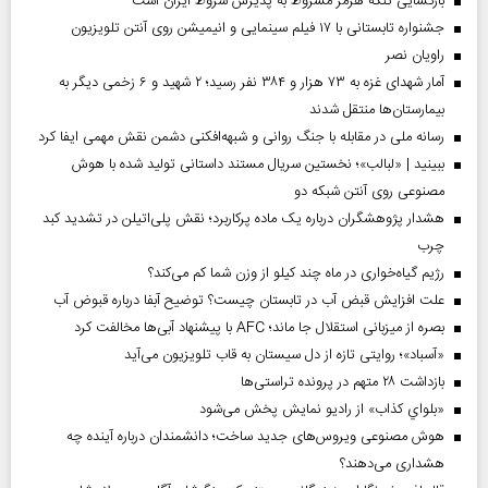
بازگشایی تنگه هرمز مشروط به پذیرش شروط ایران است
جشنواره تابستانی با ۱۷ فیلم سینمایی و انیمیشن روی آنتن تلویزیون
راویان نصر
آمار شهدای غزه به ۷۳ هزار و ۳۸۴ نفر رسید؛ ۲ شهید و ۶ زخمی دیگر به
بیمارستان‌ها منتقل شدند
رسانه ملی در مقابله با جنگ روانی و شبهه‌افکنی دشمن نقش مهمی ایفا کرد
ببینید | «لبالب»؛ نخستین سریال مستند داستانی تولید شده با هوش
مصنوعی روی آنتن شبکه دو
هشدار پژوهشگران درباره یک ماده پرکاربرد؛ نقش پلی‌اتیلن در تشدید کبد
چرب
رژیم گیاه‌خواری در ماه چند کیلو از وزن شما کم می‌کند؟
علت افزایش قبض آب در تابستان چیست؟ توضیح آبفا درباره قبوض آب
بصره از میزبانی استقلال جا ماند؛ AFC با پیشنهاد آبی‌ها مخالفت کرد
«آسباد»؛ روایتی تازه از دل سیستان به قاب تلویزیون می‌آید
بازداشت ۲۸ متهم در پرونده تراستی‌ها
«بلواي کذاب» از رادیو نمایش پخش می‌شود
هوش مصنوعی ویروس‌های جدید ساخت؛ دانشمندان درباره آینده چه
هشداری می‌دهند؟