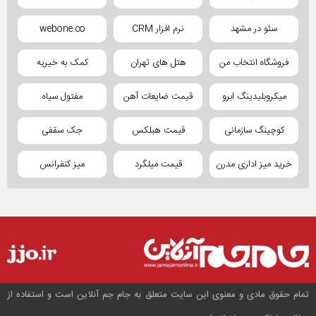
سئو در مشهد
نرم افزار CRM
webone.co
فروشگاه انتخاب من
هتل های تهران
کمک به خیریه
میکروبلیدینگ ابرو
قیمت ضایعات آهن
مفتول سیاه
کوچینگ سازمانی
قیمت هبلکس
جک سقفی
خرید میز اداری مدرن
قیمت میلگرد
میز کنفرانس
تمام حقوق مادی و معنوی این سایت متعلق به جام جم آنلاین است و استفاده از