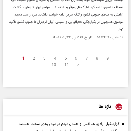
فرمانده نیروی هوافضای سپاه پاسداران انقلاب اسلامی با تأکید بر تداوم عملیات علیه
اهداف دشمن، اعلام کرد شلیک‌های مؤثر و هدفمند از سراسر ایران تا زمان بازگشت
آرامش به مناطق جنوبی کشور و تنگه هرمز ادامه خواهد داشت. سردار سید مجید
موسوی همچنین بر یکپارچگی جغرافیایی و امنیتی ایران از تهران تا جنوب کشور تأکید
کرد.
کد خبر: ۱۵۵۹۴۹۰ تاریخ انتشار : ۱۴۰۵/۰۴/۲۶
1
2
3
4
5
6
7
8
9
10
11
>
تازه ها
گزارشگران رادیو هم‌نفس و همدل مردم در میدان‌های سخت هستند