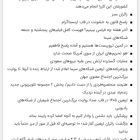
کشورشان این کاررا انجام می‌دهند
‌زائران سبز
پاسخ قانون به خشونت در قاب اینستاگرام
آخر هفته چه فیلمی ببینیم؟ فهرست کامل فیلم‌های پنجشنبه و جمعه
شبکه‌های سیما
در کمین تروریست‌ها هستیم و آماده پاسخ قاطعیم
لغو تحریم‌های ایران از سوی آمریکا صحت ندارد
عملیات گسترده ارتش یمن علیه نیروهای سعودی
ویژه‌برنامه‌های اربعین شبکه‌های سیما اعلام شد؛ از ارتباط زنده با کربلا تا روایت
بزرگ‌ترین اجتماع معنوی جهان
هنرمند منحصر‌به‌فردی را از دست دادیم/ پخش ۲ مجموعه تلویزیونی جدید
زنده‌یاد عبدی در آینده نزدیک
اربعین ۱۴۰۵ در قاب صدا؛ روایت بزرگ‌ترین اجتماع شیعیان از شبکه‌های
رادیویی
پزشکیان: باید دشمن را وادار کنیم به آنچه امضا کرده پایبند بماند
بازگشت زائران اربعین آغاز شد؛ ۱۰ توصیه‌ای که قبل از عبور از مرز حتماً باید
بدانید
رکورد تردد زائران اربعین؛ بیش از ۴.۳ میلیون عبور از مرزهای شش‌گانه ثبت