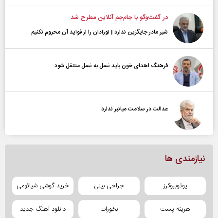
در گفت‌و‌گو با جام‌جم آنلاین مطرح شد
شیر مادر جایگزین ندارد | نوزادان را از فواید آن محروم نکنیم
فرهنگ اهدای خون باید نسل به نسل منتقل شود
عدالت در سلامت میانبر ندارد
نیازمندی ها
یوتوبروکرز
جراحی بینی
خرید گوشی شیائومی
هزینه پست
بخورات
دانلود آهنگ جدید