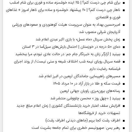
برای شام چی درست کنم؟ | ۲۵ ایده خوشمزه، ساده و فوری برای شام امشب
ناهار چی درست کنم؟ | ۲۰ پیشنهاد خوشمزه و ساده برای ناهار امروز + غذاهای
فوری و اقتصادی
امیرحسین بهداد به عنوان سرپرست هیئت کوهنوردی و صعودهای ورزشی
آذربایجان شرقی منصوب شد
زمان پخش سریال «ماه عسل» با بازی اکبر عبدی اعلام شد
دمای ۵۰ درجه در خوزستان | احتمال بارش‌های سیل‌آسا در ۳ استان
ببینید | آزارگر زنان به خبرنگار جام جم: در حالت عادی نبودم، مرا ببخشید
قصه سریال رویای نیمه شب اختلاف شیعه و سنی نیست/ از روند اجرای
فیلمنامه رضایت دارم
مسیر‌های راهپیمایی جاماندگان اربعین در البرز اعلام شد
قیمت سکه و طلا در بازار آزاد در ۱۰ مرداد ۱۴۰۵
رسانه‌های برون‌مرزی راویان جهانی اربعین
ببینید | «چهل روز » محسن چاووشی منتشر شد
افزایش سقف اعتبار خرید بازنشستگان کشوری | زمان اعلام مبلغ جدید
تسهیلات خرید از فروشگاه‌ها
اطراف رشت کجا بریم (جاهای دیدنی اطراف رشت)
رهبر یمن: صهیونیسم خطری برای تمام جامعه بشریت است