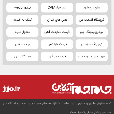
سئو در مشهد
نرم افزار CRM
webone.co
فروشگاه انتخاب من
هتل های تهران
کمک به خیریه
میکروبلیدینگ ابرو
قیمت ضایعات آهن
مفتول سیاه
کوچینگ سازمانی
قیمت هبلکس
جک سقفی
خرید میز اداری مدرن
قیمت میلگرد
میز کنفرانس
تمام حقوق مادی و معنوی این سایت متعلق به جام جم آنلاین است و استفاده از
مطالب با ذکر منبع بلامانع است.