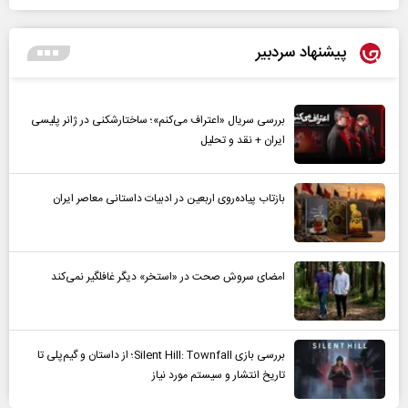
پیشنهاد سردبیر
بررسی سریال «اعتراف می‌کنم»؛ ساختارشکنی در ژانر پلیسی
ایران + نقد و تحلیل
بازتاب پیاده‌روی اربعین در ادبیات داستانی معاصر ایران
امضای سروش صحت در «استخر» دیگر غافلگیر نمی‌کند
بررسی بازی Silent Hill: Townfall؛ از داستان و گیم‌پلی تا
تاریخ انتشار و سیستم مورد نیاز