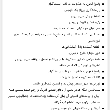
پاسخ قانون به خشونت در قاب اینستاگرام
راز ماندگاری پرواز یک قهرمان
نقشه جهادی برای ایران
رکوردشکنی تاریخی بورس
هم دنبال جوانگرایی هستم هم نتیجه
دستگیری تعداد ۸ نفر از اشرار مسلح شاخص و مرتبطین گروهک های
تروریستی
قطعه گمشده پازل کهکشانی‌ها
دربی دوباره خارج از تهران!
همه مردمی که این سختی‌ها را می‌بینند و تحمل می‌کنند، برای ایران و
کشورشان این کاررا انجام می‌دهند
پاسخ قانون به خشونت در قاب اینستاگرام
کالابرگ سه گروه مشمول شارژ شد
تهرانی‌ها امروز منتظر وزش باد و آسمان نیمه‌ابری باشند
بسته‌شدن تنگه هرمز ناشی از تجاوز نظامی آمریکا و رژیم صهیونیستی علیه
ایران و پیامد‌های امنیتی آن برای کل منطقه بود/مختصات جغرافیایی مسیر
مد نظر طرفین، مورد تفاهم قرار گرفته
گزارشی از حادثه دریایی در سواحل عمان