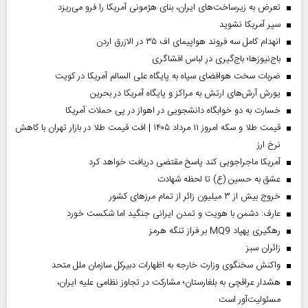
تعرض به زیرساخت‌های ایران، بنای هژمونی آمریکا را فرو می‌ریزد
سپر آمریکا نشوید
انهدام کامل سه فروند هواپیمای اف ۳۵ در الازرق اردن
باج‌نیوزها؛ باج‌گیری در لباس افشاگری
ضربات سخت هوافضای سپاه به پایگاه علی السالم آمریکا در کویت
یورش آرش‌های ارتش به مراکز و پایگاه‌ آمریکا در بحرین
خسارت به دو خوابگاه دانشجویی در اهواز در پی حملات آمریکا
قیمت طلا و سکه امروز ۱۱ مرداد ۱۴۰۵ | افت قیمت طلا در بازار تهران با کاهش
نرخ ارز
آمریکا ماجراجویی کند پاسخ مقتضی دریافت خواهد کرد
عشق به حسین (ع) تا لحظه شهادت
خروج بیش از ۳ میلیون زائر از تمام مرز‌های کشور
عارف: دشمن با هویت و تمدن ایرانی جنگید اما شکست خورد
رهگیری پهپاد MQ9 بر فراز تنگه هرمز
‌زائران سبز
واکنش سخنگوی وزارت خارجه به اظهارات دبیرکل سازمان ملل متحد
هشدار عراقچی به بلغارستان؛ مشارکت در تجاوز نظامی علیه ایران،
مسئولیت‌آور است