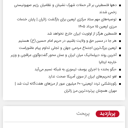
دهها فلسطینی بر اثر حملات شهرک نشینان و نظامیان رژیم صهیونیستی
زخمی شدند
توصیه‌های مهم ستاد مرکزی اربعین برای بازگشت زائران | پایان خدمات
مرزی اربعین ۱۵ مرداد ۱۴۰۵
فلسطین هرگز از اولویت ایران خارج نخواهد شد
هر جا در مسیر حق و ولایت باشیم، در حریم امام حسین (ع) هستیم
اربعین بزرگ‌ترین اجتماع مردمی جهان و تجلی تداوم پیام عاشوراست
آخرین روند دیپلماتیک میان ایران و عمان محور گفت‌وگوی عراقچی و وزیر
خارجه ایتالیا
«بگو بخند» با اجرای یوسف تیموری به شبکه نسیم می‌آید
لغو تحریم‌های ایران از سوی آمریکا صحت ندارد
رکوردشکنی تردد اربعینی؛ ۶۰ میلیون عبور از مرزهای هفت‌گانه ثبت شد |
مهران همچنان پرترددترین مرز زائران
پربازدید
پربحث