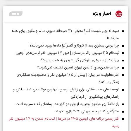
اخبار ویژه
صبحانه چی درست کنم؟ معرفی ۳۰ صبحانه سریع، سالم و مقوی برای همه
سلیقه‌ها
چرا برخی بیماران بعد از کرونا و آنفلوآنزا ماه‌ها بهبود نمی‌یابند؟
ثبت‌نام ۲.۵ میلیون زائر در سماح | عبور ۱.۷ میلیون نفر از مرز‌های اربعین
چرا بعد از سفرهای طولانی گوارش‌تان به هم می‌ریزد؟
چرا ساختمان‌های ناایمن تهران تعیین تکلیف نمی‌شوند؟
آمار معلولیت در ایران | بیش از ۱۰.۵ میلیون نفر با محدودیت عملکردی
زندگی می‌کنند
توصیه‌های طب سنتی برای زائران اربعین | بهترین نوشیدنی ضد عطش و
راهکارهای پیشگیری از گرمازدگی
راز ماندگاری «رادیو اربعین» از زبان دو گوینده؛ رسانه‌ای که حسینیه است
ستارگانی که در جام جهانی ۲۰۲۶ بازی نکردند
آغاز رسمی برنامه‌های اربعین ۱۴۰۵ در مرز‌ها | ثبت‌نام سماح به ۱.۷ میلیون نفر
رسید