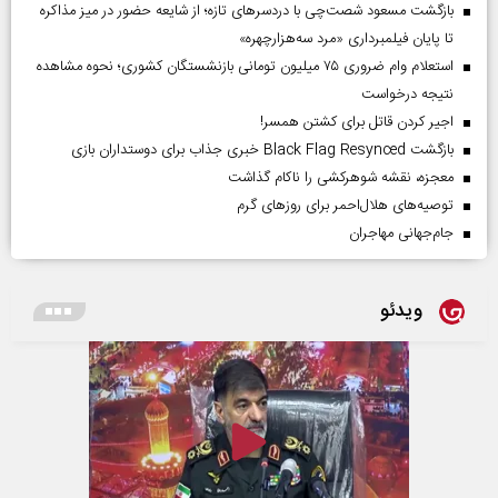
بازگشت مسعود شصت‌چی با دردسر‌های تازه؛ از شایعه حضور در میز مذاکره
تا پایان فیلمبرداری «مرد سه‌هزارچهره»
استعلام وام ضروری ۷۵ میلیون تومانی بازنشستگان کشوری؛ نحوه مشاهده
نتیجه درخواست
اجیر کردن قاتل برای کشتن همسر!
بازگشت Black Flag Resynced خبری جذاب برای دوستداران بازی
معجزه، نقشه شوهرکشی را ناکام گذاشت
توصیه‌های هلال‌احمر برای روز‌های گرم
جام‌جهانی مهاجران
ویدئو