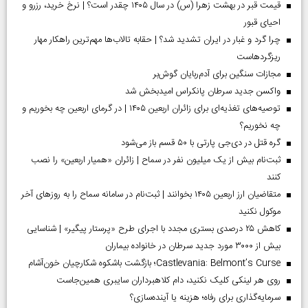
قیمت قبر در بهشت زهرا (س) در سال ۱۴۰۵ چقدر است؟ | نرخ خرید، رزرو و
احیای قبور
چرا گرد و غبار در ایران تشدید شد؟ | حقابه تالاب‌ها مهم‌ترین راهکار مهار
ریزگردهاست
مجازات سنگین برای آدم‌ربایان گوش‌بر
واکسن جدید سرطان پانکراس امیدبخش شد
توصیه‌های تغذیه‌ای برای زائران اربعین ۱۴۰۵ | در گرمای اربعین چه بخوریم و
چه نخوریم؟
گره قتل در دی‌جی پارتی با ۵۰ قسم باز می‌شود
ثبت‌نام بیش از یک میلیون نفر در سماح | زائران «همیار اربعین» را نصب
کنند
متقاضیان ارز اربعین ۱۴۰۵ بخوانند | ثبت‌نام در سامانه سماح را به روز‌های آخر
موکول نکنید
کاهش ۲۵ درصدی بستری مجدد با اجرای طرح «پرستار پیگیر» | شناسایی
بیش از ۳۰۰۰ مورد جدید سرطان در خانواده بیماران
Castlevania: Belmont’s Curse؛ بازگشت باشکوه شکارچیان خون‌آشام
روی هر لینکی کلیک نکنید، دام کلاهبرداران سایبری همین‌جاست
سرمایه‌گذاری برای رفاه؛ هزینه یا آینده‌سازی؟