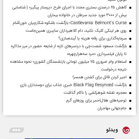
کاهش ۲۵ درصدی بستری مجدد با اجرای طرح «پرستار پیگیر» | شناسایی
بیش از ۳۰۰۰ مورد جدید سرطان در خانواده بیماران
Castlevania: Belmont’s Curse؛ بازگشت باشکوه شکارچیان خون‌آشام
روی هر لینکی کلیک نکنید، دام کلاهبرداران سایبری همین‌جاست
سرمایه‌گذاری برای رفاه؛ هزینه یا آینده‌سازی؟
بازگشت مسعود شصت‌چی با دردسر‌های تازه؛ از شایعه حضور در میز مذاکره
تا پایان فیلمبرداری «مرد سه‌هزارچهره»
استعلام وام ضروری ۷۵ میلیون تومانی بازنشستگان کشوری؛ نحوه مشاهده
نتیجه درخواست
اجیر کردن قاتل برای کشتن همسر!
بازگشت Black Flag Resynced خبری جذاب برای دوستداران بازی
معجزه، نقشه شوهرکشی را ناکام گذاشت
توصیه‌های هلال‌احمر برای روز‌های گرم
جام‌جهانی مهاجران
ویدئو