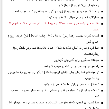
راهکارهای پیشگیری از گرمازدگی
راز ماندگاری «رادیو اربعین» از زبان دو گوینده؛ رسانه‌ای که حسینیه است
ستارگانی که در جام جهانی ۲۰۲۶ بازی نکردند
آغاز رسمی برنامه‌های اربعین ۱۴۰۵ در مرز‌ها | ثبت‌نام سماح به ۱.۷ میلیون نفر
رسید
قیمت قبر در بهشت زهرا (س) در سال ۱۴۰۵ چقدر است؟ | نرخ خرید، رزرو و
احیای قبور
چرا گرد و غبار در ایران تشدید شد؟ | حقابه تالاب‌ها مهم‌ترین راهکار مهار
ریزگردهاست
مجازات سنگین برای آدم‌ربایان گوش‌بر
واکسن جدید سرطان پانکراس امیدبخش شد
توصیه‌های تغذیه‌ای برای زائران اربعین ۱۴۰۵ | در گرمای اربعین چه بخوریم و
چه نخوریم؟
گره قتل در دی‌جی پارتی با ۵۰ قسم باز می‌شود
ثبت‌نام بیش از یک میلیون نفر در سماح | زائران «همیار اربعین» را نصب
کنند
متقاضیان ارز اربعین ۱۴۰۵ بخوانند | ثبت‌نام در سامانه سماح را به روز‌های آخر
موکول نکنید