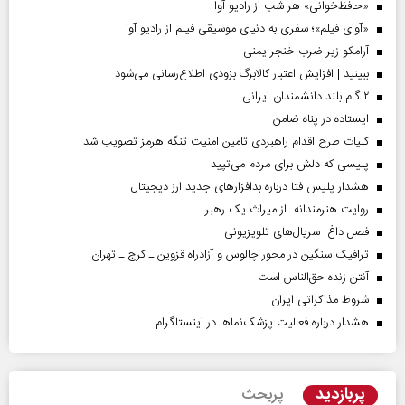
«حافظ‌خوانی» هر شب از رادیو آوا
«آوای فیلم»؛ سفری به دنیای موسیقی فیلم از رادیو آوا
آرامکو زیر ضرب خنجر یمنی
ببینید | افزایش اعتبار کالابرگ بزودی اطلاع‌رسانی می‌شود
۲ گام بلند دانشمندان ایرانی
ایستاده در پناه ضامن
کلیات طرح اقدام راهبردی تامین امنیت تنگه هرمز تصویب شد
پلیسی که دلش برای مردم می‌تپید
هشدار پلیس فتا درباره بدافزار‌های جدید ارز دیجیتال
روایت هنرمندانه از میراث یک رهبر
فصل داغ سریال‌های تلویزیونی
ترافیک سنگین در محور چالوس و آزادراه قزوین ـ کرج ـ تهران
آنتن زنده حق‌الناس است
شروط مذاکراتی ایران
هشدار درباره فعالیت پزشک‌نما‌ها در اینستاگرام
پربازدید
پربحث