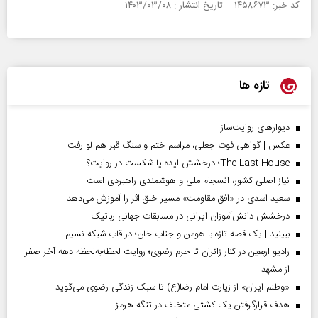
کد خبر: ۱۴۵۸۶۷۳ تاریخ انتشار : ۱۴۰۳/۰۳/۰۸
تازه ها
دیوارهای روایت‌ساز
عکس | گواهی فوت جعلی، مراسم ختم و سنگ قبر هم لو رفت
The Last House؛ درخشش ایده یا شکست در روایت؟
نیاز اصلی کشور، انسجام ملی و هوشمندی راهبردی است
سعید اسدی در «افق مقاومت» مسیر خلق اثر را آموزش می‌دهد
درخشش دانش‌آموزان ایرانی در مسابقات جهانی رباتیک
ببینید | یک قصه تازه با هومن و جناب‌ خان؛ در قاب شبکه نسیم
رادیو اربعین در کنار زائران تا حرم رضوی؛ روایت لحظه‌به‌لحظه دهه آخر صفر
از مشهد
«وطنم ایران» از زیارت امام رضا(ع) تا سبک زندگی رضوی می‌گوید
هدف قرارگرفتن یک کشتی متخلف در تنگه هرمز