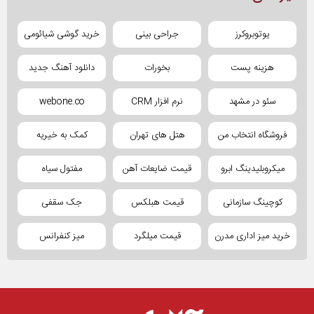
یوتوبروکرز
جراحی بینی
خرید گوشی شیائومی
هزینه پست
بخورات
دانلود آهنگ جدید
سئو در مشهد
نرم افزار CRM
webone.co
فروشگاه انتخاب من
هتل های تهران
کمک به خیریه
میکروبلیدینگ ابرو
قیمت ضایعات آهن
مفتول سیاه
کوچینگ سازمانی
قیمت هبلکس
جک سقفی
خرید میز اداری مدرن
قیمت میلگرد
میز کنفرانس