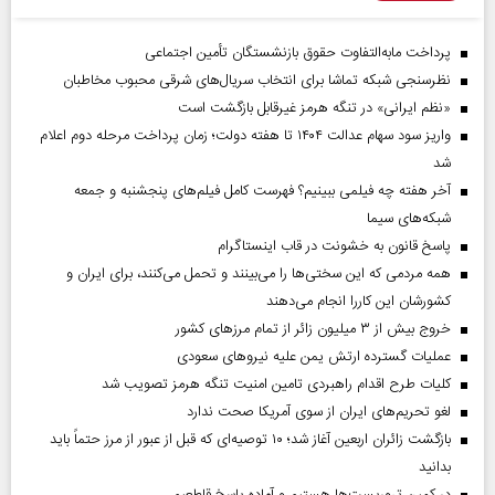
پرداخت مابه‌التفاوت حقوق بازنشستگان تأمین اجتماعی
نظرسنجی شبکه تماشا برای انتخاب سریال‌های شرقی محبوب مخاطبان
«نظم ایرانی» در تنگه هرمز غیرقابل بازگشت است
واریز سود سهام عدالت ۱۴۰۴ تا هفته دولت؛ زمان پرداخت مرحله دوم اعلام
شد
آخر هفته چه فیلمی ببینیم؟ فهرست کامل فیلم‌های پنجشنبه و جمعه
شبکه‌های سیما
پاسخ قانون به خشونت در قاب اینستاگرام
همه مردمی که این سختی‌ها را می‌بینند و تحمل می‌کنند، برای ایران و
کشورشان این کاررا انجام می‌دهند
خروج بیش از ۳ میلیون زائر از تمام مرز‌های کشور
عملیات گسترده ارتش یمن علیه نیروهای سعودی
کلیات طرح اقدام راهبردی تامین امنیت تنگه هرمز تصویب شد
لغو تحریم‌های ایران از سوی آمریکا صحت ندارد
بازگشت زائران اربعین آغاز شد؛ ۱۰ توصیه‌ای که قبل از عبور از مرز حتماً باید
بدانید