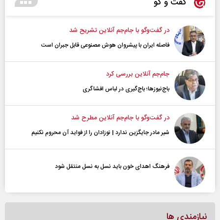
گفت و گو
در گفت‌و‌گو با جام‌جم آنلاین تشریح شد
فاصله ایران با پیشرو‌ان هوش مصنوعی قابل جبران است
جام‌جم آنلاین بررسی کرد
باج‌نیوزها؛ باج‌گیری در لباس افشاگری
در گفت‌و‌گو با جام‌جم آنلاین مطرح شد
شیر مادر جایگزین ندارد | نوزادان را از فواید آن محروم نکنیم
فرهنگ اهدای خون باید نسل به نسل منتقل شود
نیازمندی ها