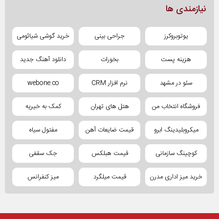
نیازمندی ها
یوتوبروکرز
جراحی بینی
خرید گوشی شیائومی
هزینه پست
بخورات
دانلود آهنگ جدید
سئو در مشهد
نرم افزار CRM
webone.co
فروشگاه انتخاب من
هتل های تهران
کمک به خیریه
میکروبلیدینگ ابرو
قیمت ضایعات آهن
مفتول سیاه
کوچینگ سازمانی
قیمت هبلکس
جک سقفی
خرید میز اداری مدرن
قیمت میلگرد
میز کنفرانس