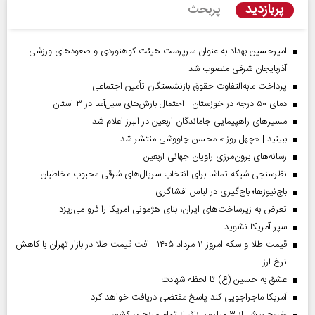
پربازدید
پربحث
امیرحسین بهداد به عنوان سرپرست هیئت کوهنوردی و صعودهای ورزشی
آذربایجان شرقی منصوب شد
پرداخت مابه‌التفاوت حقوق بازنشستگان تأمین اجتماعی
دمای ۵۰ درجه در خوزستان | احتمال بارش‌های سیل‌آسا در ۳ استان
مسیر‌های راهپیمایی جاماندگان اربعین در البرز اعلام شد
ببینید | «چهل روز » محسن چاووشی منتشر شد
رسانه‌های برون‌مرزی راویان جهانی اربعین
نظرسنجی شبکه تماشا برای انتخاب سریال‌های شرقی محبوب مخاطبان
باج‌نیوزها؛ باج‌گیری در لباس افشاگری
تعرض به زیرساخت‌های ایران، بنای هژمونی آمریکا را فرو می‌ریزد
سپر آمریکا نشوید
قیمت طلا و سکه امروز ۱۱ مرداد ۱۴۰۵ | افت قیمت طلا در بازار تهران با کاهش
نرخ ارز
عشق به حسین (ع) تا لحظه شهادت
آمریکا ماجراجویی کند پاسخ مقتضی دریافت خواهد کرد