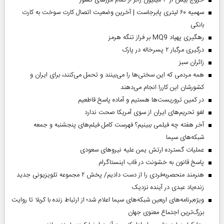
خروج بیش از ۳ میلیون زائر از تمام مرز‌های کشور
سهمیه ۶۰ لیتری پابرجاست | آخرین وضعیت اتصال کارت سوخت به کارت
بانکی
رهگیری پهپاد MQ9 بر فراز تنگه هرمز
درگیری مرگبار ۲ پسرخاله در پارک
‌زائران سبز
همه مردمی که این سختی‌ها را می‌بینند و تحمل می‌کنند، برای ایران و
کشورشان این کاررا انجام می‌دهند
در کمین تروریست‌ها هستیم و آماده پاسخ قاطعیم
لغو تحریم‌های ایران از سوی آمریکا صحت ندارد
آخر هفته چه فیلمی ببینیم؟ فهرست کامل فیلم‌های پنجشنبه و جمعه
شبکه‌های سیما
عملیات گسترده ارتش یمن علیه نیروهای سعودی
پاسخ قانون به خشونت در قاب اینستاگرام
هنرمند منحصر‌به‌فردی را از دست دادیم/ پخش ۲ مجموعه تلویزیونی جدید
زنده‌یاد عبدی در آینده نزدیک
ویژه‌برنامه‌های اربعین شبکه‌های سیما اعلام شد؛ از ارتباط زنده با کربلا تا روایت
بزرگ‌ترین اجتماع معنوی جهان