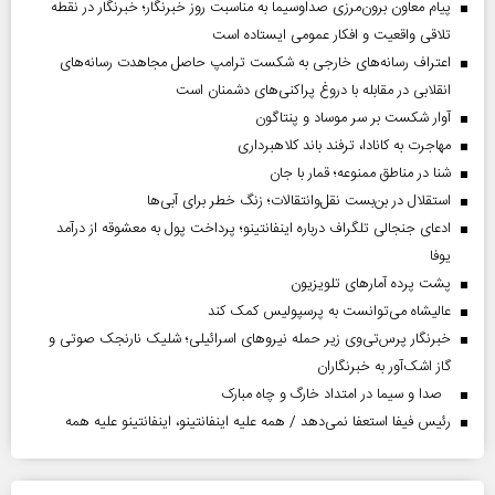
پیام معاون برون‌مرزی صداوسیما به مناسبت روز خبرنگار؛ خبرنگار در نقطه
تلاقی واقعیت و افکار عمومی ایستاده است
اعتراف رسانه‌های خارجی به شکست ترامپ حاصل مجاهدت رسانه‌های
انقلابی در مقابله با دروغ پراکنی‌های دشمنان است
آوار شکست بر سر موساد و پنتاگون
مهاجرت به کانادا، ترفند باند کلاهبرداری
شنا در مناطق ممنوعه؛ قمار با جان
استقلال در بن‌بست نقل‌وانتقالات؛ زنگ خطر برای آبی‌ها
ادعای جنجالی تلگراف درباره اینفانتینو؛ پرداخت پول به معشوقه از درآمد
یوفا
پشت پرده آمارهای تلویزیون
عالیشاه می‌توانست به پرسپولیس کمک کند
خبرنگار پرس‌تی‌وی زیر حمله نیروهای اسرائیلی؛ شلیک نارنجک صوتی و
گاز اشک‌آور به خبرنگاران
صدا و سیما در امتداد خارگ و چاه مبارک
رئیس فیفا استعفا نمی‌دهد / همه علیه اینفانتینو، اینفانتینو علیه همه