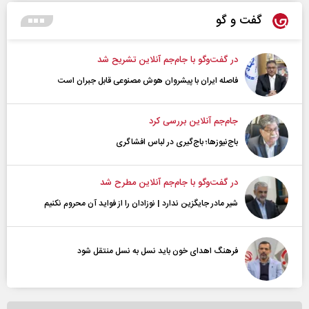
گفت و گو
در گفت‌و‌گو با جام‌جم آنلاین تشریح شد
فاصله ایران با پیشرو‌ان هوش مصنوعی قابل جبران است
جام‌جم آنلاین بررسی کرد
باج‌نیوزها؛ باج‌گیری در لباس افشاگری
در گفت‌و‌گو با جام‌جم آنلاین مطرح شد
شیر مادر جایگزین ندارد | نوزادان را از فواید آن محروم نکنیم
فرهنگ اهدای خون باید نسل به نسل منتقل شود