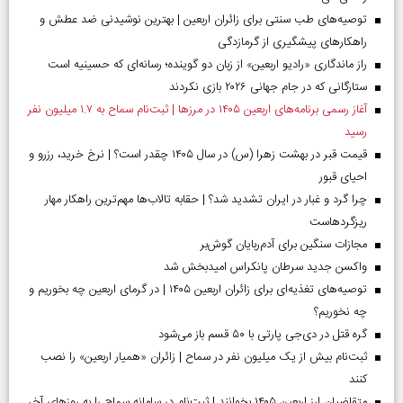
توصیه‌های طب سنتی برای زائران اربعین | بهترین نوشیدنی ضد عطش و
راهکارهای پیشگیری از گرمازدگی
راز ماندگاری «رادیو اربعین» از زبان دو گوینده؛ رسانه‌ای که حسینیه است
ستارگانی که در جام جهانی ۲۰۲۶ بازی نکردند
آغاز رسمی برنامه‌های اربعین ۱۴۰۵ در مرز‌ها | ثبت‌نام سماح به ۱.۷ میلیون نفر
رسید
قیمت قبر در بهشت زهرا (س) در سال ۱۴۰۵ چقدر است؟ | نرخ خرید، رزرو و
احیای قبور
چرا گرد و غبار در ایران تشدید شد؟ | حقابه تالاب‌ها مهم‌ترین راهکار مهار
ریزگردهاست
مجازات سنگین برای آدم‌ربایان گوش‌بر
واکسن جدید سرطان پانکراس امیدبخش شد
توصیه‌های تغذیه‌ای برای زائران اربعین ۱۴۰۵ | در گرمای اربعین چه بخوریم و
چه نخوریم؟
گره قتل در دی‌جی پارتی با ۵۰ قسم باز می‌شود
ثبت‌نام بیش از یک میلیون نفر در سماح | زائران «همیار اربعین» را نصب
کنند
متقاضیان ارز اربعین ۱۴۰۵ بخوانند | ثبت‌نام در سامانه سماح را به روز‌های آخر