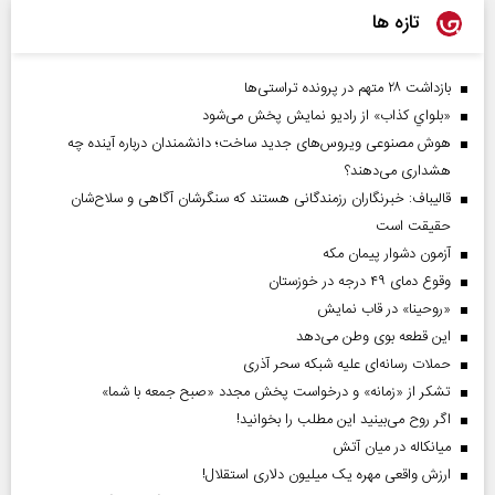
تازه ها
بازداشت ۲۸ متهم در پرونده تراستی‌ها
«بلواي کذاب» از رادیو نمایش پخش می‌شود
هوش مصنوعی ویروس‌های جدید ساخت؛ دانشمندان درباره آینده چه
هشداری می‌دهند؟
قالیباف: خبرنگاران رزمندگانی هستند که سنگرشان آگاهی و سلاح‌شان
حقیقت است
آزمون دشوار پیمان مکه
وقوع دمای ۴۹ درجه در خوزستان
«روحینا» در قاب نمایش
این قطعه بوی وطن می‌دهد
حملات رسانه‌ای علیه شبکه سحر آذری
تشکر از «زمانه» و درخواست پخش مجدد «صبح جمعه با شما»
اگر روح می‌بینید این مطلب را بخوانید!
میانکاله در میان آتش
ارزش واقعی مهره یک میلیون دلاری استقلال!