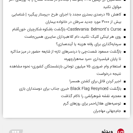
موکول نکنید
کاهش ۲۵ درصدی بستری مجدد با اجرای طرح «پرستار پیگیر» | شناسایی
بیش از ۳۰۰۰ مورد جدید سرطان در خانواده بیماران
Castlevania: Belmont’s Curse؛ بازگشت باشکوه شکارچیان خون‌آشام
روی هر لینکی کلیک نکنید، دام کلاهبرداران سایبری همین‌جاست
سرمایه‌گذاری برای رفاه؛ هزینه یا آینده‌سازی؟
بازگشت مسعود شصت‌چی با دردسر‌های تازه؛ از شایعه حضور در میز مذاکره
تا پایان فیلمبرداری «مرد سه‌هزارچهره»
استعلام وام ضروری ۷۵ میلیون تومانی بازنشستگان کشوری؛ نحوه مشاهده
نتیجه درخواست
اجیر کردن قاتل برای کشتن همسر!
بازگشت Black Flag Resynced خبری جذاب برای دوستداران بازی
معجزه، نقشه شوهرکشی را ناکام گذاشت
توصیه‌های هلال‌احمر برای روز‌های گرم
جام‌جهانی مهاجران
ویدئو