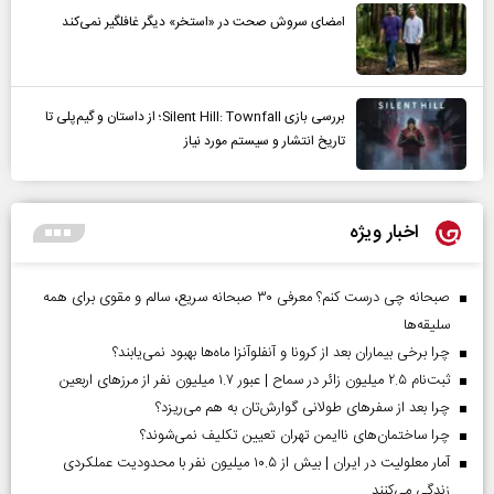
امضای سروش صحت در «استخر» دیگر غافلگیر نمی‌کند
بررسی بازی Silent Hill: Townfall؛ از داستان و گیم‌پلی تا
تاریخ انتشار و سیستم مورد نیاز
اخبار ویژه
صبحانه چی درست کنم؟ معرفی ۳۰ صبحانه سریع، سالم و مقوی برای همه
سلیقه‌ها
چرا برخی بیماران بعد از کرونا و آنفلوآنزا ماه‌ها بهبود نمی‌یابند؟
ثبت‌نام ۲.۵ میلیون زائر در سماح | عبور ۱.۷ میلیون نفر از مرز‌های اربعین
چرا بعد از سفرهای طولانی گوارش‌تان به هم می‌ریزد؟
چرا ساختمان‌های ناایمن تهران تعیین تکلیف نمی‌شوند؟
آمار معلولیت در ایران | بیش از ۱۰.۵ میلیون نفر با محدودیت عملکردی
زندگی می‌کنند