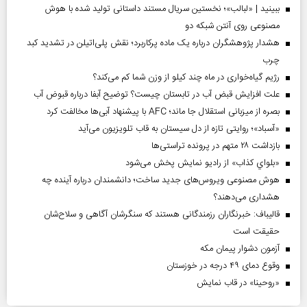
ببینید | «لبالب»؛ نخستین سریال مستند داستانی تولید شده با هوش
مصنوعی روی آنتن شبکه دو
هشدار پژوهشگران درباره یک ماده پرکاربرد؛ نقش پلی‌اتیلن در تشدید کبد
چرب
رژیم گیاه‌خواری در ماه چند کیلو از وزن شما کم می‌کند؟
علت افزایش قبض آب در تابستان چیست؟ توضیح آبفا درباره قبوض آب
بصره از میزبانی استقلال جا ماند؛ AFC با پیشنهاد آبی‌ها مخالفت کرد
«آسباد»؛ روایتی تازه از دل سیستان به قاب تلویزیون می‌آید
بازداشت ۲۸ متهم در پرونده تراستی‌ها
«بلواي کذاب» از رادیو نمایش پخش می‌شود
هوش مصنوعی ویروس‌های جدید ساخت؛ دانشمندان درباره آینده چه
هشداری می‌دهند؟
قالیباف: خبرنگاران رزمندگانی هستند که سنگرشان آگاهی و سلاح‌شان
حقیقت است
آزمون دشوار پیمان مکه
وقوع دمای ۴۹ درجه در خوزستان
«روحینا» در قاب نمایش