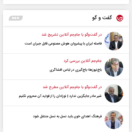
گفت و گو
در گفت‌و‌گو با جام‌جم آنلاین تشریح شد
فاصله ایران با پیشرو‌ان هوش مصنوعی قابل جبران است
جام‌جم آنلاین بررسی کرد
باج‌نیوزها؛ باج‌گیری در لباس افشاگری
در گفت‌و‌گو با جام‌جم آنلاین مطرح شد
شیر مادر جایگزین ندارد | نوزادان را از فواید آن محروم نکنیم
فرهنگ اهدای خون باید نسل به نسل منتقل شود