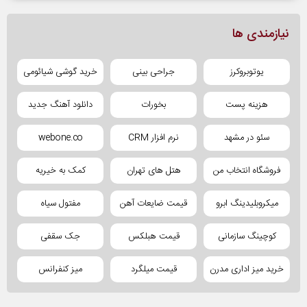
نیازمندی ها
یوتوبروکرز
جراحی بینی
خرید گوشی شیائومی
هزینه پست
بخورات
دانلود آهنگ جدید
سئو در مشهد
نرم افزار CRM
webone.co
فروشگاه انتخاب من
هتل های تهران
کمک به خیریه
میکروبلیدینگ ابرو
قیمت ضایعات آهن
مفتول سیاه
کوچینگ سازمانی
قیمت هبلکس
جک سقفی
خرید میز اداری مدرن
قیمت میلگرد
میز کنفرانس