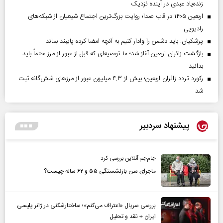
زنده‌یاد عبدی در آینده نزدیک
اربعین ۱۴۰۵ در قاب صدا؛ روایت بزرگ‌ترین اجتماع شیعیان از شبکه‌های
رادیویی
پزشکیان: باید دشمن را وادار کنیم به آنچه امضا کرده پایبند بماند
بازگشت زائران اربعین آغاز شد؛ ۱۰ توصیه‌ای که قبل از عبور از مرز حتماً باید
بدانید
رکورد تردد زائران اربعین؛ بیش از ۴.۳ میلیون عبور از مرزهای شش‌گانه ثبت
شد
پیشنهاد سردبیر
جام‌جم آنلاین بررسی کرد
ماجرای سن بازنشستگی ۵۵ و ۶۲ ساله چیست؟
بررسی سریال «اعتراف می‌کنم»؛ ساختارشکنی در ژانر پلیسی
ایران + نقد و تحلیل