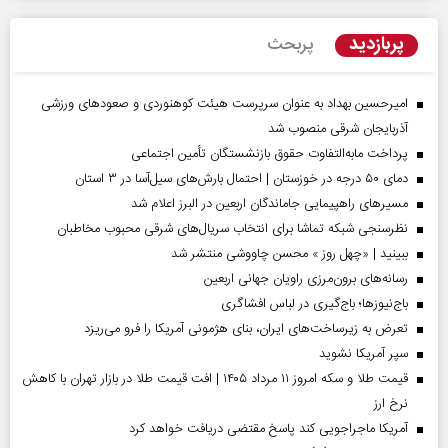
پربازدید
پربحث
امیرحسین بهداد به عنوان سرپرست هیئت کوهنوردی و صعودهای ورزشی
آذربایجان شرقی منصوب شد
پرداخت مابه‌التفاوت حقوق بازنشستگان تأمین اجتماعی
دمای ۵۰ درجه در خوزستان | احتمال بارش‌های سیل‌آسا در ۳ استان
مسیر‌های راهپیمایی جاماندگان اربعین در البرز اعلام شد
نظرسنجی شبکه تماشا برای انتخاب سریال‌های شرقی محبوب مخاطبان
ببینید | «چهل روز » محسن چاووشی منتشر شد
رسانه‌های برون‌مرزی راویان جهانی اربعین
باج‌نیوزها؛ باج‌گیری در لباس افشاگری
تعرض به زیرساخت‌های ایران، بنای هژمونی آمریکا را فرو می‌ریزد
سپر آمریکا نشوید
قیمت طلا و سکه امروز ۱۱ مرداد ۱۴۰۵ | افت قیمت طلا در بازار تهران با کاهش
نرخ ارز
آمریکا ماجراجویی کند پاسخ مقتضی دریافت خواهد کرد