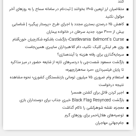
کنند
متقاضیان ارز اربعین ۱۴۰۵ بخوانند | ثبت‌نام در سامانه سماح را به روز‌های آخر
موکول نکنید
کاهش ۲۵ درصدی بستری مجدد با اجرای طرح «پرستار پیگیر» | شناسایی
بیش از ۳۰۰۰ مورد جدید سرطان در خانواده بیماران
Castlevania: Belmont’s Curse؛ بازگشت باشکوه شکارچیان خون‌آشام
روی هر لینکی کلیک نکنید، دام کلاهبرداران سایبری همین‌جاست
سرمایه‌گذاری برای رفاه؛ هزینه یا آینده‌سازی؟
بازگشت مسعود شصت‌چی با دردسر‌های تازه؛ از شایعه حضور در میز مذاکره
تا پایان فیلمبرداری «مرد سه‌هزارچهره»
استعلام وام ضروری ۷۵ میلیون تومانی بازنشستگان کشوری؛ نحوه مشاهده
نتیجه درخواست
اجیر کردن قاتل برای کشتن همسر!
بازگشت Black Flag Resynced خبری جذاب برای دوستداران بازی
معجزه، نقشه شوهرکشی را ناکام گذاشت
توصیه‌های هلال‌احمر برای روز‌های گرم
جام‌جهانی مهاجران