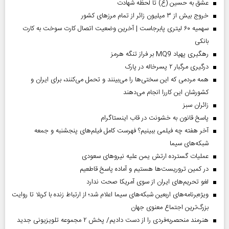
عشق به حسین (ع) تا لحظه شهادت
خروج بیش از ۳ میلیون زائر از تمام مرز‌های کشور
سهمیه ۶۰ لیتری پابرجاست | آخرین وضعیت اتصال کارت سوخت به کارت
بانکی
رهگیری پهپاد MQ9 بر فراز تنگه هرمز
درگیری مرگبار ۲ پسرخاله در پارک
همه مردمی که این سختی‌ها را می‌بینند و تحمل می‌کنند، برای ایران و
کشورشان این کاررا انجام می‌دهند
‌زائران سبز
پاسخ قانون به خشونت در قاب اینستاگرام
آخر هفته چه فیلمی ببینیم؟ فهرست کامل فیلم‌های پنجشنبه و جمعه
شبکه‌های سیما
عملیات گسترده ارتش یمن علیه نیروهای سعودی
در کمین تروریست‌ها هستیم و آماده پاسخ قاطعیم
لغو تحریم‌های ایران از سوی آمریکا صحت ندارد
ویژه‌برنامه‌های اربعین شبکه‌های سیما اعلام شد؛ از ارتباط زنده با کربلا تا روایت
بزرگ‌ترین اجتماع معنوی جهان
هنرمند منحصر‌به‌فردی را از دست دادیم/ پخش ۲ مجموعه تلویزیونی جدید