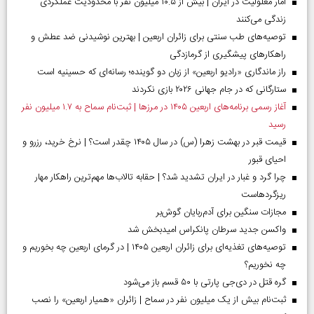
آمار معلولیت در ایران | بیش از ۱۰.۵ میلیون نفر با محدودیت عملکردی
زندگی می‌کنند
توصیه‌های طب سنتی برای زائران اربعین | بهترین نوشیدنی ضد عطش و
راهکارهای پیشگیری از گرمازدگی
راز ماندگاری «رادیو اربعین» از زبان دو گوینده؛ رسانه‌ای که حسینیه است
ستارگانی که در جام جهانی ۲۰۲۶ بازی نکردند
آغاز رسمی برنامه‌های اربعین ۱۴۰۵ در مرز‌ها | ثبت‌نام سماح به ۱.۷ میلیون نفر
رسید
قیمت قبر در بهشت زهرا (س) در سال ۱۴۰۵ چقدر است؟ | نرخ خرید، رزرو و
احیای قبور
چرا گرد و غبار در ایران تشدید شد؟ | حقابه تالاب‌ها مهم‌ترین راهکار مهار
ریزگردهاست
مجازات سنگین برای آدم‌ربایان گوش‌بر
واکسن جدید سرطان پانکراس امیدبخش شد
توصیه‌های تغذیه‌ای برای زائران اربعین ۱۴۰۵ | در گرمای اربعین چه بخوریم و
چه نخوریم؟
گره قتل در دی‌جی پارتی با ۵۰ قسم باز می‌شود
ثبت‌نام بیش از یک میلیون نفر در سماح | زائران «همیار اربعین» را نصب