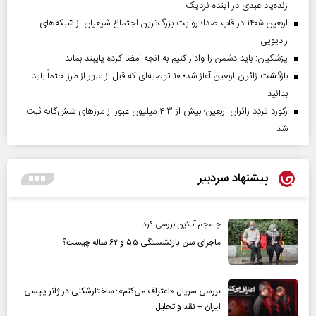
زنده‌یاد عبدی در آینده نزدیک
اربعین ۱۴۰۵ در قاب صدا؛ روایت بزرگ‌ترین اجتماع شیعیان از شبکه‌های
رادیویی
پزشکیان: باید دشمن را وادار کنیم به آنچه امضا کرده پایبند بماند
بازگشت زائران اربعین آغاز شد؛ ۱۰ توصیه‌ای که قبل از عبور از مرز حتماً باید
بدانید
رکورد تردد زائران اربعین؛ بیش از ۴.۳ میلیون عبور از مرزهای شش‌گانه ثبت
شد
پیشنهاد سردبیر
جام‌جم آنلاین بررسی کرد
ماجرای سن بازنشستگی ۵۵ و ۶۲ ساله چیست؟
بررسی سریال «اعتراف می‌کنم»؛ ساختارشکنی در ژانر پلیسی
ایران + نقد و تحلیل