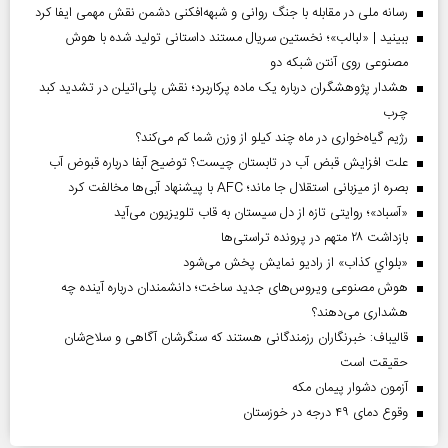
رسانه ملی در مقابله با جنگ روانی و شبهه‌افکنی دشمن نقش مهمی ایفا کرد
ببینید | «لبالب»؛ نخستین سریال مستند داستانی تولید شده با هوش
مصنوعی روی آنتن شبکه دو
هشدار پژوهشگران درباره یک ماده پرکاربرد؛ نقش پلی‌اتیلن در تشدید کبد
چرب
رژیم گیاه‌خواری در ماه چند کیلو از وزن شما کم می‌کند؟
علت افزایش قبض آب در تابستان چیست؟ توضیح آبفا درباره قبوض آب
بصره از میزبانی استقلال جا ماند؛ AFC با پیشنهاد آبی‌ها مخالفت کرد
«آسباد»؛ روایتی تازه از دل سیستان به قاب تلویزیون می‌آید
بازداشت ۲۸ متهم در پرونده تراستی‌ها
«بلواي کذاب» از رادیو نمایش پخش می‌شود
هوش مصنوعی ویروس‌های جدید ساخت؛ دانشمندان درباره آینده چه
هشداری می‌دهند؟
قالیباف: خبرنگاران رزمندگانی هستند که سنگرشان آگاهی و سلاح‌شان
حقیقت است
آزمون دشوار پیمان مکه
وقوع دمای ۴۹ درجه در خوزستان