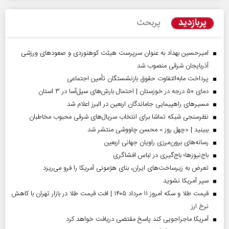
پربازدید
پربحث
امیرحسین بهداد به عنوان سرپرست هیئت کوهنوردی و صعودهای ورزشی
آذربایجان شرقی منصوب شد
پرداخت مابه‌التفاوت حقوق بازنشستگان تأمین اجتماعی
دمای ۵۰ درجه در خوزستان | احتمال بارش‌های سیل‌آسا در ۳ استان
مسیر‌های راهپیمایی جاماندگان اربعین در البرز اعلام شد
نظرسنجی شبکه تماشا برای انتخاب سریال‌های شرقی محبوب مخاطبان
ببینید | «چهل روز » محسن چاووشی منتشر شد
رسانه‌های برون‌مرزی راویان جهانی اربعین
باج‌نیوزها؛ باج‌گیری در لباس افشاگری
تعرض به زیرساخت‌های ایران، بنای هژمونی آمریکا را فرو می‌ریزد
سپر آمریکا نشوید
قیمت طلا و سکه امروز ۱۱ مرداد ۱۴۰۵ | افت قیمت طلا در بازار تهران با کاهش
نرخ ارز
آمریکا ماجراجویی کند پاسخ مقتضی دریافت خواهد کرد