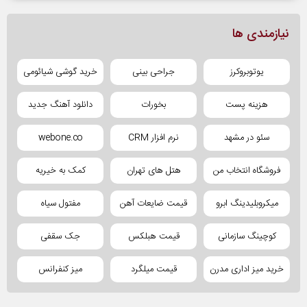
نیازمندی ها
یوتوبروکرز
جراحی بینی
خرید گوشی شیائومی
هزینه پست
بخورات
دانلود آهنگ جدید
سئو در مشهد
نرم افزار CRM
webone.co
فروشگاه انتخاب من
هتل های تهران
کمک به خیریه
میکروبلیدینگ ابرو
قیمت ضایعات آهن
مفتول سیاه
کوچینگ سازمانی
قیمت هبلکس
جک سقفی
خرید میز اداری مدرن
قیمت میلگرد
میز کنفرانس