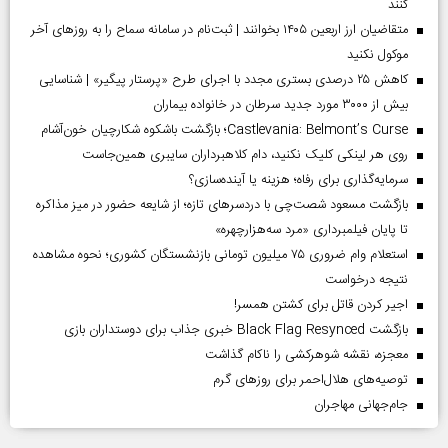
کنند
متقاضیان ارز اربعین ۱۴۰۵ بخوانند | ثبت‌نام در سامانه سماح را به روز‌های آخر
موکول نکنید
کاهش ۲۵ درصدی بستری مجدد با اجرای طرح «پرستار پیگیر» | شناسایی
بیش از ۳۰۰۰ مورد جدید سرطان در خانواده بیماران
Castlevania: Belmont’s Curse؛ بازگشت باشکوه شکارچیان خون‌آشام
روی هر لینکی کلیک نکنید، دام کلاهبرداران سایبری همین‌جاست
سرمایه‌گذاری برای رفاه؛ هزینه یا آینده‌سازی؟
بازگشت مسعود شصت‌چی با دردسر‌های تازه؛ از شایعه حضور در میز مذاکره
تا پایان فیلمبرداری «مرد سه‌هزارچهره»
استعلام وام ضروری ۷۵ میلیون تومانی بازنشستگان کشوری؛ نحوه مشاهده
نتیجه درخواست
اجیر کردن قاتل برای کشتن همسر!
بازگشت Black Flag Resynced خبری جذاب برای دوستداران بازی
معجزه، نقشه شوهرکشی را ناکام گذاشت
توصیه‌های هلال‌احمر برای روز‌های گرم
جام‌جهانی مهاجران