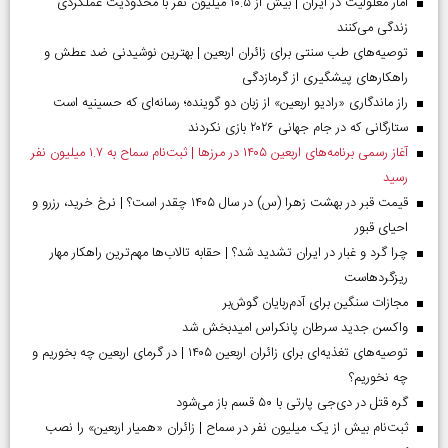
آمار معلولیت در ایران | بیش از ۱۰.۵ میلیون نفر با محدودیت عملکردی
زندگی می‌کنند
توصیه‌های طب سنتی برای زائران اربعین | بهترین نوشیدنی ضد عطش و
راهکارهای پیشگیری از گرمازدگی
راز ماندگاری «رادیو اربعین» از زبان دو گوینده؛ رسانه‌ای که حسینیه است
ستارگانی که در جام جهانی ۲۰۲۶ بازی نکردند
آغاز رسمی برنامه‌های اربعین ۱۴۰۵ در مرز‌ها | ثبت‌نام سماح به ۱.۷ میلیون نفر
رسید
قیمت قبر در بهشت زهرا (س) در سال ۱۴۰۵ چقدر است؟ | نرخ خرید، رزرو و
احیای قبور
چرا گرد و غبار در ایران تشدید شد؟ | حقابه تالاب‌ها مهم‌ترین راهکار مهار
ریزگردهاست
مجازات سنگین برای آدم‌ربایان گوش‌بر
واکسن جدید سرطان پانکراس امیدبخش شد
توصیه‌های تغذیه‌ای برای زائران اربعین ۱۴۰۵ | در گرمای اربعین چه بخوریم و
چه نخوریم؟
گره قتل در دی‌جی پارتی با ۵۰ قسم باز می‌شود
ثبت‌نام بیش از یک میلیون نفر در سماح | زائران «همیار اربعین» را نصب