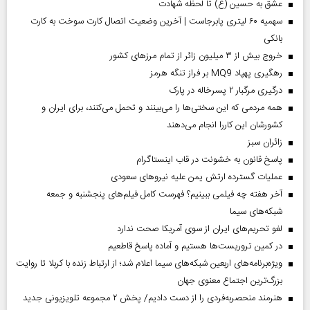
عشق به حسین (ع) تا لحظه شهادت
سهمیه ۶۰ لیتری پابرجاست | آخرین وضعیت اتصال کارت سوخت به کارت
بانکی
خروج بیش از ۳ میلیون زائر از تمام مرز‌های کشور
رهگیری پهپاد MQ9 بر فراز تنگه هرمز
درگیری مرگبار ۲ پسرخاله در پارک
همه مردمی که این سختی‌ها را می‌بینند و تحمل می‌کنند، برای ایران و
کشورشان این کاررا انجام می‌دهند
‌زائران سبز
پاسخ قانون به خشونت در قاب اینستاگرام
عملیات گسترده ارتش یمن علیه نیروهای سعودی
آخر هفته چه فیلمی ببینیم؟ فهرست کامل فیلم‌های پنجشنبه و جمعه
شبکه‌های سیما
لغو تحریم‌های ایران از سوی آمریکا صحت ندارد
در کمین تروریست‌ها هستیم و آماده پاسخ قاطعیم
ویژه‌برنامه‌های اربعین شبکه‌های سیما اعلام شد؛ از ارتباط زنده با کربلا تا روایت
بزرگ‌ترین اجتماع معنوی جهان
هنرمند منحصر‌به‌فردی را از دست دادیم/ پخش ۲ مجموعه تلویزیونی جدید