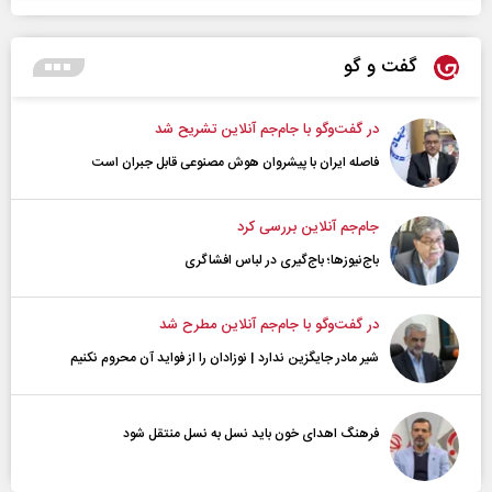
گفت و گو
در گفت‌و‌گو با جام‌جم آنلاین تشریح شد
فاصله ایران با پیشرو‌ان هوش مصنوعی قابل جبران است
جام‌جم آنلاین بررسی کرد
باج‌نیوزها؛ باج‌گیری در لباس افشاگری
در گفت‌و‌گو با جام‌جم آنلاین مطرح شد
شیر مادر جایگزین ندارد | نوزادان را از فواید آن محروم نکنیم
فرهنگ اهدای خون باید نسل به نسل منتقل شود