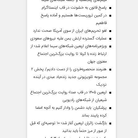
فیلم‌های پنجشنبه و جمعه شبکه‌های سیما
پاسخ قانون به خشونت در قاب اینستاگرام
در کمین تروریست‌ها هستیم و آماده پاسخ
قاطعیم
لغو تحریم‌های ایران از سوی آمریکا صحت ندارد
عملیات گسترده ارتش یمن علیه نیروهای سعودی
ویژه‌برنامه‌های اربعین شبکه‌های سیما اعلام شد؛ از
ارتباط زنده با کربلا تا روایت بزرگ‌ترین اجتماع
معنوی جهان
هنرمند منحصر‌به‌فردی را از دست دادیم/ پخش ۲
مجموعه تلویزیونی جدید زنده‌یاد عبدی در آینده
نزدیک
اربعین ۱۴۰۵ در قاب صدا؛ روایت بزرگ‌ترین اجتماع
شیعیان از شبکه‌های رادیویی
پزشکیان: باید دشمن را وادار کنیم به آنچه امضا
کرده پایبند بماند
بازگشت زائران اربعین آغاز شد؛ ۱۰ توصیه‌ای که قبل
از عبور از مرز حتماً باید بدانید