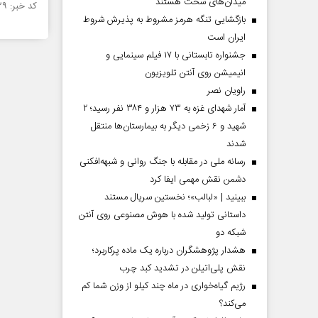
میدان‌های سخت هستند
کد خبر: ۱۴۵۰۳۲۹ تاریخ انتشار : ۱۴۰۳/۰۱/۱۱
بازگشایی تنگه هرمز مشروط به پذیرش شروط
ایران است
جشنواره تابستانی با ۱۷ فیلم سینمایی و
انیمیشن روی آنتن تلویزیون
راویان نصر
آمار شهدای غزه به ۷۳ هزار و ۳۸۴ نفر رسید؛ ۲
شهید و ۶ زخمی دیگر به بیمارستان‌ها منتقل
شدند
رسانه ملی در مقابله با جنگ روانی و شبهه‌افکنی
دشمن نقش مهمی ایفا کرد
ببینید | «لبالب»؛ نخستین سریال مستند
داستانی تولید شده با هوش مصنوعی روی آنتن
شبکه دو
هشدار پژوهشگران درباره یک ماده پرکاربرد؛
نقش پلی‌اتیلن در تشدید کبد چرب
رژیم گیاه‌خواری در ماه چند کیلو از وزن شما کم
می‌کند؟