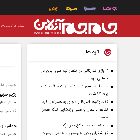
صفحه نخست
تازه ها
۳ بازی تدارکاتی در انتظار تیم ملی ایران در
فیفادی مهر
جنبش مقا
سقوط آسانسور در میدان آرژانتین ۹ مصدوم
برجا گذاشت
رژیم صهیو
گفت‌وگوها آمریکا را مجبور به همراهی کرد
جنبش مقاومت
تفاهم با عمان به‌معنی بازگشایی تنگه هرمز
کد خبر: ۱۴۹۱۲۵۸ تاریخ انتشار : ۱۴۰۳/۱۱/۰۶
نیست
معجزه «محمد صلاح» در ترکیه
حماس و جه
گزارشگران رادیو هم‌نفس و همدل مردم در
جنبش حماس د