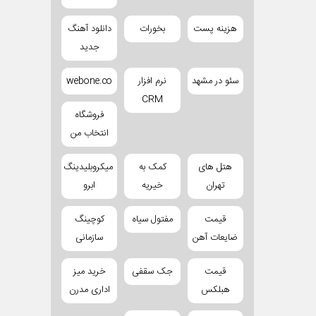
هزینه پست
بخورات
دانلود آهنگ
جدید
سئو در مشهد
نرم افزار
webone.co
CRM
فروشگاه
انتخاب من
هتل های
کمک به
میکروبلیدینگ
تهران
خیریه
ابرو
قیمت
مفتول سیاه
کوچینگ
ضایعات آهن
سازمانی
قیمت
جک سقفی
خرید میز
هبلکس
اداری مدرن