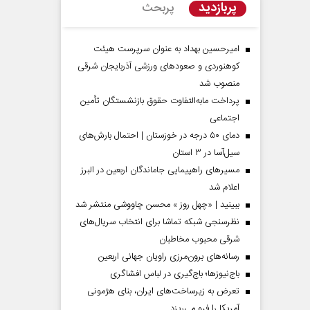
پربازدید
پربحث
امیرحسین بهداد به عنوان سرپرست هیئت
کوهنوردی و صعودهای ورزشی آذربایجان شرقی
منصوب شد
پرداخت مابه‌التفاوت حقوق بازنشستگان تأمین
اجتماعی
دمای ۵۰ درجه در خوزستان | احتمال بارش‌های
سیل‌آسا در ۳ استان
مسیر‌های راهپیمایی جاماندگان اربعین در البرز
اعلام شد
ببینید | «چهل روز » محسن چاووشی منتشر شد
نظرسنجی شبکه تماشا برای انتخاب سریال‌های
شرقی محبوب مخاطبان
رسانه‌های برون‌مرزی راویان جهانی اربعین
باج‌نیوزها؛ باج‌گیری در لباس افشاگری
تعرض به زیرساخت‌های ایران، بنای هژمونی
آمریکا را فرو می‌ریزد