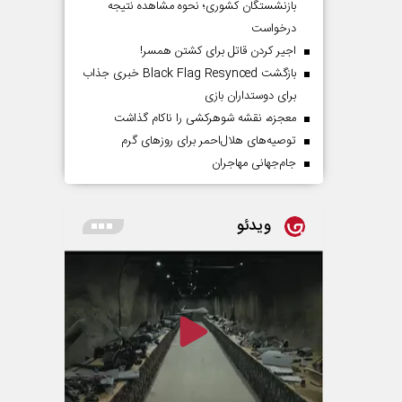
بازنشستگان کشوری؛ نحوه مشاهده نتیجه
درخواست
اجیر کردن قاتل برای کشتن همسر!
بازگشت Black Flag Resynced خبری جذاب
برای دوستداران بازی
معجزه، نقشه شوهرکشی را ناکام گذاشت
توصیه‌های هلال‌احمر برای روز‌های گرم
جام‌جهانی مهاجران
ویدئو