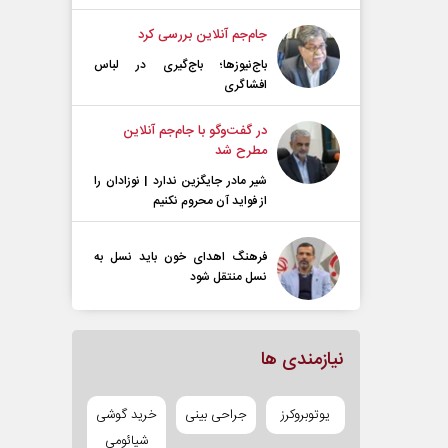
جام‌جم آنلاین بررسی کرد
باج‌نیوزها؛ باج‌گیری در لباس
افشاگری
در گفت‌و‌گو با جام‌جم آنلاین
مطرح شد
شیر مادر جایگزین ندارد | نوزادان را
از فواید آن محروم نکنیم
فرهنگ اهدای خون باید نسل به
نسل منتقل شود
نیازمندی ها
یوتوبروکرز
جراحی بینی
خرید گوشی
شیائومی