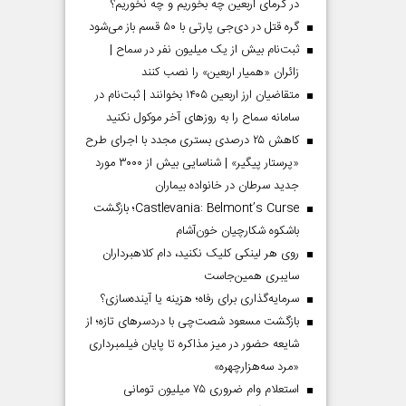
در گرمای اربعین چه بخوریم و چه نخوریم؟
گره قتل در دی‌جی پارتی با ۵۰ قسم باز می‌شود
ثبت‌نام بیش از یک میلیون نفر در سماح |
زائران «همیار اربعین» را نصب کنند
متقاضیان ارز اربعین ۱۴۰۵ بخوانند | ثبت‌نام در
سامانه سماح را به روز‌های آخر موکول نکنید
کاهش ۲۵ درصدی بستری مجدد با اجرای طرح
«پرستار پیگیر» | شناسایی بیش از ۳۰۰۰ مورد
جدید سرطان در خانواده بیماران
Castlevania: Belmont’s Curse؛ بازگشت
باشکوه شکارچیان خون‌آشام
روی هر لینکی کلیک نکنید، دام کلاهبرداران
سایبری همین‌جاست
سرمایه‌گذاری برای رفاه؛ هزینه یا آینده‌سازی؟
بازگشت مسعود شصت‌چی با دردسر‌های تازه؛ از
شایعه حضور در میز مذاکره تا پایان فیلمبرداری
«مرد سه‌هزارچهره»
استعلام وام ضروری ۷۵ میلیون تومانی