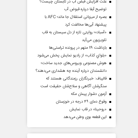
علت افزایش قبض آب در تابستان چیست؟
توضیح آبفا درباره قبوض آب
بصره از میزبانی استقلال جا ماند؛ AFC با
پیشنهاد آبی‌ها مخالفت کرد
«آسباد»؛ روایتی تازه از دل سیستان به قاب
تلویزیون می‌آید
بازداشت ۲۸ متهم در پرونده تراستی‌ها
«بلواي کذاب» از رادیو نمایش پخش می‌شود
هوش مصنوعی ویروس‌های جدید ساخت؛
دانشمندان درباره آینده چه هشداری می‌دهند؟
قالیباف: خبرنگاران رزمندگانی هستند که
سنگرشان آگاهی و سلاح‌شان حقیقت است
آزمون دشوار پیمان مکه
وقوع دمای ۴۹ درجه در خوزستان
«روحینا» در قاب نمایش
این قطعه بوی وطن می‌دهد