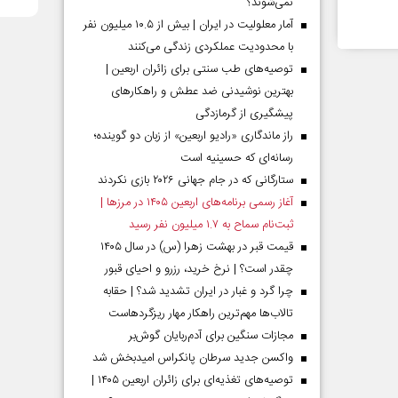
نمی‌شوند؟
آمار معلولیت در ایران | بیش از ۱۰.۵ میلیون نفر
با محدودیت عملکردی زندگی می‌کنند
توصیه‌های طب سنتی برای زائران اربعین |
بهترین نوشیدنی ضد عطش و راهکارهای
پیشگیری از گرمازدگی
راز ماندگاری «رادیو اربعین» از زبان دو گوینده؛
رسانه‌ای که حسینیه است
ستارگانی که در جام جهانی ۲۰۲۶ بازی نکردند
آغاز رسمی برنامه‌های اربعین ۱۴۰۵ در مرز‌ها |
ثبت‌نام سماح به ۱.۷ میلیون نفر رسید
قیمت قبر در بهشت زهرا (س) در سال ۱۴۰۵
چقدر است؟ | نرخ خرید، رزرو و احیای قبور
چرا گرد و غبار در ایران تشدید شد؟ | حقابه
تالاب‌ها مهم‌ترین راهکار مهار ریزگردهاست
مجازات سنگین برای آدم‌ربایان گوش‌بر
واکسن جدید سرطان پانکراس امیدبخش شد
توصیه‌های تغذیه‌ای برای زائران اربعین ۱۴۰۵ |