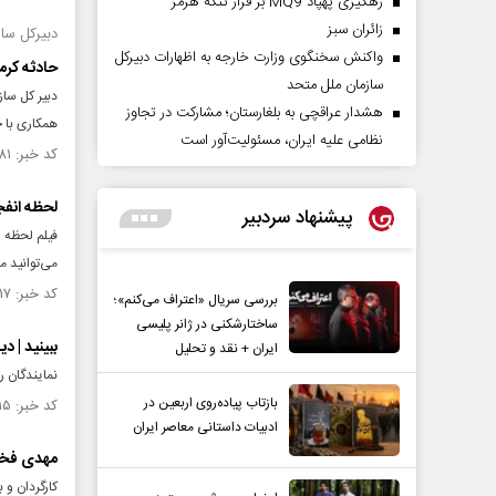
رهگیری پهپاد MQ9 بر فراز تنگه هرمز
‌زائران سبز
دبیرکل ساز
واکنش سخنگوی وزارت خارجه به اظهارات دبیرکل
حادثه کرما
سازمان ملل متحد
دبیر کل ساز
هشدار عراقچی به بلغارستان؛ مشارکت در تجاوز
همکاری با ج
نظامی علیه ایران، مسئولیت‌آور است
کد خبر: ۱۴۳۹۹۸۱ تاریخ انتشار : ۱۴۰۲/۱۰/۱۹
لحظه انفج
پیشنهاد سردبیر
فیلم لحظه ا
می‌توانید م
کد خبر: ۱۴۳۹۹۱۷ تاریخ انتشار : ۱۴۰۲/۱۰/۱۸
بررسی سریال «اعتراف می‌کنم»؛
ساختارشکنی در ژانر پلیسی
ببینید | د
ایران + نقد و تحلیل
نمایندگان ر
بازتاب پیاده‌روی اربعین در
کد خبر: ۱۴۳۹۹۱۵ تاریخ انتشار : ۱۴۰۲/۱۰/۱۸
ادبیات داستانی معاصر ایران
مهدی فخیم