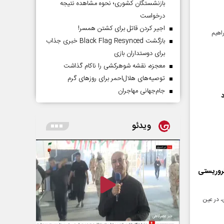
بازنشستگان کشوری؛ نحوه مشاهده نتیجه
درخواست
اجیر کردن قاتل برای کشتن همسر!
اهیم
بازگشت Black Flag Resynced خبری جذاب
برای دوستداران بازی
معجزه، نقشه شوهرکشی را ناکام گذاشت
توصیه‌های هلال‌احمر برای روز‌های گرم
جام‌جهانی مهاجران
ویدئو
روریستی
، در عین