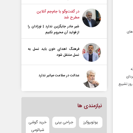
در گفت‌و‌گو با جام‌جم آنلاین
مطرح شد
شیر مادر جایگزین ندارد | نوزادان را
 تروریست های
از فواید آن محروم نکنیم
فرهنگ اهدای خون باید نسل به
نسل منتقل شود
ه
عدالت در سلامت میانبر ندارد
ردای
روز تشییع
نیازمندی ها
یوتوبروکرز
جراحی بینی
خرید گوشی
شیائومی