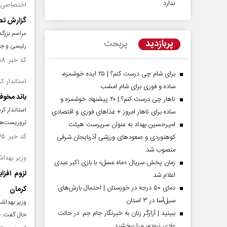
ندارد
اختصاصی ج
گزارش تصو
مراسم بزرگد
پربازدید
پربحث
رئیسی و جم
کد خبر: ۱۴۴۰۹۸۸ تاریخ انتشار : ۱۴۰۲/۱۰/۲۵
برای شام چی درست کنم؟ | ۲۵ ایده خوشمزه،
استاندار ک
ساده و فوری برای شام امشب
باند مخوف تر
ناهار چی درست کنم؟ | ۲۰ پیشنهاد خوشمزه و
استاندار کر
ساده برای ناهار امروز + غذاهای فوری و اقتصادی
تروریست‌ها ۱۶ بمب برای انفجار در کرمان آماده 
امیرحسین بهداد به عنوان سرپرست هیئت
کد خبر: ۱۴۴۰۷۷۵ تاریخ انتشار : ۱۴۰۲/۱۰/۲۴
کوهنوردی و صعودهای ورزشی آذربایجان شرقی
منصوب شد
وزیر بهدا
زمان پخش سریال «ماه عسل» با بازی اکبر عبدی
لزوم افز
اعلام شد
دمای ۵۰ درجه در خوزستان | احتمال بارش‌های
کرمان
سیل‌آسا در ۳ استان
وزیر بهداشت
ببینید | آزارگر زنان به خبرنگار جام جم: در حالت
حال گفت: می
عادی نبودم، مرا ببخشید