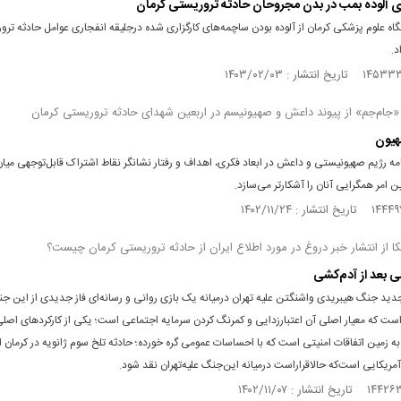
آلوده بمب در بدن مجروحان حادثه تروریستی کرمان
ه علوم پزشکی کرمان از آلوده بودن ساچمه‌های کارگزاری شده درجلیقه انفجاری عوامل حادثه تر
د.
«جام‌جم» از پیوند داعش و صهیونیسم در اربعین شهدای حادثه تروریستی کرمان
یون
مه رژیم صهیونیستی و داعش در ابعاد فکری، اهداف و رفتار نشانگر نقاط اشتراک قابل‌توجهی میان
امر همگرایی آنان را آشکارتر می‌سازد.
 از انتشار خبر دروغ در مورد اطلاع ایران از حادثه تروریستی کرمان چیست؟
ی بعد از آدم‌کشی
ید جنگ هیبریدی واشنگتن علیه تهران درمیانه یک بازی روانی و رسانه‌‌ای فاز جدیدی از این ج
ت که معیار اصلی آن اعتبارزدایی و کمرنگ کردن سرمایه اجتماعی است؛ یکی از کارکردهای اصل
 زمین اتفاقات امنیتی است که با احساسات عمومی گره خورده؛ حادثه تلخ سوم ژانویه در کرمان ا
آمریکایی است‌که حالاقراراست درمیانه این‌جنگ علیه‌تهران نقد شود.