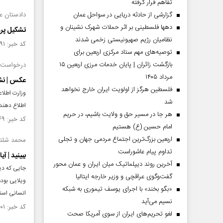
تفاهم قرار گرفته
گزارشی از حادثه دریایی در سواحل عمان
دادستان ع
دهها فلسطینی بر اثر حملات شهرک نشینان و
تشکیل پرو
نظامیان رژیم صهیونیستی زخمی شدند
کد خبر: ۱۴۴۲۵۹۱ تاریخ انتشار : ۱۴۰۲/۱۱/۰۷
توصیه‌های مهم ستاد مرکزی اربعین برای
بازگشت زائران | پایان خدمات مرزی اربعین ۱۵
درخواست و
مرداد ۱۴۰۵
عکس | نشا
فلسطین هرگز از اولویت ایران خارج نخواهد
شد
اطلاع دهند.
هر جا در مسیر حق و ولایت باشیم، در حریم
کد خبر: ۱۴۴۱۵۴۹ تاریخ انتشار : ۱۴۰۲/۱۰/۲۹
امام حسین (ع) هستیم
اربعین بزرگ‌ترین اجتماع مردمی جهان و تجلی
محمد شلتو
تداوم پیام عاشوراست
ببینید | آ
آخرین روند دیپلماتیک میان ایران و عمان محور
جایی که دی
گفت‌وگوی عراقچی و وزیر خارجه ایتالیا
ویلایی بوده
«بگو بخند» با اجرای یوسف تیموری به شبکه
انسانی استف
نسیم می‌آید
کد خبر: ۱۴۴۱۲۰۱ تاریخ انتشار : ۱۴۰۲/۱۰/۲۶
لغو تحریم‌های ایران از سوی آمریکا صحت