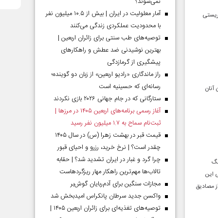
نمی‌شوند؟
آمار معلولیت در ایران | بیش از ۱۰.۵ میلیون نفر
وریستی
با محدودیت عملکردی زندگی می‌کنند
توصیه‌های طب سنتی برای زائران اربعین |
بهترین نوشیدنی ضد عطش و راهکارهای
پیشگیری از گرمازدگی
راز ماندگاری «رادیو اربعین» از زبان دو گوینده؛
رسانه‌ای که حسینیه است
 آنان
ستارگانی که در جام جهانی ۲۰۲۶ بازی نکردند
آغاز رسمی برنامه‌های اربعین ۱۴۰۵ در مرز‌ها |
ثبت‌نام سماح به ۱.۷ میلیون نفر رسید
قیمت قبر در بهشت زهرا (س) در سال ۱۴۰۵
چقدر است؟ | نرخ خرید، رزرو و احیای قبور
چرا گرد و غبار در ایران تشدید شد؟ | حقابه
نگ
تالاب‌ها مهم‌ترین راهکار مهار ریزگردهاست
ی این
مجازات سنگین برای آدم‌ربایان گوش‌بر
ز مصادیق
واکسن جدید سرطان پانکراس امیدبخش شد
توصیه‌های تغذیه‌ای برای زائران اربعین ۱۴۰۵ |