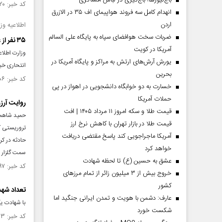
باج‌نیوزها؛ باج‌گیری در لباس افشاگری
کد خبر: ۱۴۴۰۳۲۰ تاریخ انتشار : ۱۴۰۲/۱۰/۲۱
انهدام کامل سه فروند هواپیمای اف ۳۵ در الازرق
اردن
اطلاعیه وز
ضربات سخت هوافضای سپاه به پایگاه علی السالم
۳۵ نفر از عوامل پشتیبانی تروریست های انتحاری در ۶ استان بازداشت شدند
آمریکا در کویت
یورش آرش‌های ارتش به مراکز و پایگاه‌ آمریکا در
انتحاری خبر
بحرین
کد خبر: ۱۴۴۰۳۰۶ تاریخ انتشار : ۱۴۰۲/۱۰/۲۱
خسارت به دو خوابگاه دانشجویی در اهواز در پی
حملات آمریکا
روایت آر
قیمت طلا و سکه امروز ۱۱ مرداد ۱۴۰۵ | افت
حمید شاهمرا
قیمت طلا در بازار تهران با کاهش نرخ ارز
تروریستی کر
آمریکا ماجراجویی کند پاسخ مقتضی دریافت
حادثه در کر
خواهد کرد
سمت گلزار ش
عشق به حسین (ع) تا لحظه شهادت
کد خبر: ۱۴۴۰۱۹۷ تاریخ انتشار : ۱۴۰۲/۱۰/۲۰
خروج بیش از ۳ میلیون زائر از تمام مرز‌های
کشور
تعداد شهدای 
عارف: دشمن با هویت و تمدن ایرانی جنگید اما
با شهادت یکی
شکست خورد
کد خبر: ۱۴۴۰۱۹۳ تاریخ انتشار : ۱۴۰۲/۱۰/۲۰