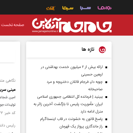
صفحه نخست
تازه ها
ارائه بیش از ۲ میلیون خدمت بهداشتی در
اربعین حسینی
نگاهی متف
چوبه دار، فرجام قاتلان دختربچه و مرد
صاحبخانه
مینی سریا
ببینید | فرمانده کل انتظامی جمهوری اسلامی
امین شجاعی،
ایران­: مأموریت پلیس تا بازگشت آخرین زائر به
تولیدات جوا
منزل ادامه دارد
کد خبر: ۱۴۸۸۰۲۲ تاریخ انتشار : ۱۴۰۳/۱۰/۱۲
پاسخ قانون به خشونت در قاب اینستاگرام
رئیس دانش
راز ماندگاری پرواز یک قهرمان