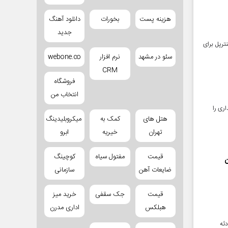
هزینه پست
بخورات
دانلود آهنگ
جدید
ترپل برای
سئو در مشهد
نرم افزار
webone.co
CRM
فروشگاه
انتخاب من
ری را
هتل های
کمک به
میکروبلیدینگ
تهران
خیریه
ابرو
قیمت
مفتول سیاه
کوچینگ
ن
ضایعات آهن
سازمانی
قیمت
جک سقفی
خرید میز
هبلکس
اداری مدرن
 در حادثه