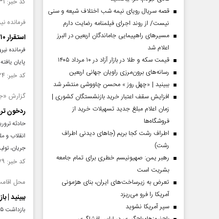
کد خبر: ۱۴۴۰۷۳۱ تاریخ انتشار : ۱۴۰۲/۱۰/۲۴
قصه سریال رویای نیمه شب اختلاف شیعه و سنی
فرمانده ن
نیست/ از روند اجرای فیلمنامه رضایت دارم
مسیر‌های راهپیمایی جاماندگان اربعین در البرز
استقرار ۱۰ یگان موشکی و پهپادی در مرز‌های ایران
اعلام شد
قیمت سکه و طلا در بازار آزاد در ۱۰ مرداد ۱۴۰۵
پایان یافته
رسانه‌های برون‌مرزی راویان جهانی اربعین
کد خبر: ۱۴۴۰۵۲۴ تاریخ انتشار : ۱۴۰۲/۱۰/۲۳
ببینید | «چهل روز » محسن چاووشی منتشر شد
گزارش «جام‌ج
افزایش سقف اعتبار خرید بازنشستگان کشوری |
زمان اعلام مبلغ جدید تسهیلات خرید از
ردخون ترو
فروشگاه‌ها
حادثه تروری
اطراف رشت کجا بریم (جاهای دیدنی اطراف
انقلاب و مل
رشت)
جریان، تولی
رهبر یمن: صهیونیسم خطری برای تمام جامعه
کد خبر: ۱۴۴۰۴۷۹ تاریخ انتشار : ۱۴۰۲/۱۰/۲۳
بشریت است
تعرض به زیرساخت‌های ایران، بنای هژمونی
محل اقامت 
آمریکا را فرو می‌ریزد
ببینید | بازداشت ۳۵ نفر از عوامل پشتیبانی حادثه
سپر آمریکا نشوید
بازداشت ۳۵ نفر از عوامل پشتیبانی حادثه تروریستی کرمان توسط سربازان گمنام امام زمان(عج).