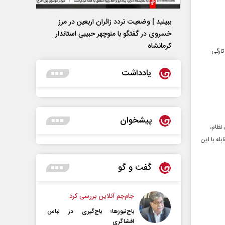
ببینید | وضعیت تردد زائران اربعین در مرز
خسروی در گفتگو با منوچهر حبیبی استاندار
کرمانشاه
 به تازگی
یادداشت
پیشخوان
نظام،
له با این
گفت و گو
جام‌جم آنلاین بررسی کرد
باج‌نیوزها؛ باج‌گیری در لباس
افشاگری