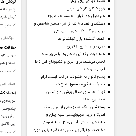
نقشه جهادی برای ایران
ترکش های 
رکوردشکنی تاریخی بورس
رئیس دانشگا
هم دنبال جوانگرایی هستم هم نتیجه
کرمان خبردا
دستگیری تعداد ۸ نفر از اشرار مسلح شاخص و
کد خبر: ۱۴۵۳۳۳۷ تاریخ انتشار : ۱۴۰۳/۰۲/۰۳
مرتبطین گروهک های تروریستی
رمزگشایی 
قطعه گمشده پازل کهکشانی‌ها
دربی دوباره خارج از تهران!
خلافت صه
همه مردمی که این سختی‌ها را می‌بینند و
بررسی کارنا
تحمل می‌کنند، برای ایران و کشورشان این کاررا
است و همین 
انجام می‌دهند
کد خبر: ۱۴۴۴۹۷۰ تاریخ انتشار : ۱۴۰۲/۱۱/۲۴
پاسخ قانون به خشونت در قاب اینستاگرام
هدف آمریکا
کالابرگ سه گروه مشمول شارژ شد
تهرانی‌ها امروز منتظر وزش باد و آسمان
اعتماد کش
نیمه‌ابری باشند
سویه‌های جد
بسته‌شدن تنگه هرمز ناشی از تجاوز نظامی
چندوجهی اس
آمریکا و رژیم صهیونیستی علیه ایران و
روش ورود به
پیامد‌های امنیتی آن برای کل منطقه بود/
این فاکتور 
مختصات جغرافیایی مسیر مد نظر طرفین، مورد
کد خبر: ۱۴۴۲۶۳۴ تاریخ انتشار : ۱۴۰۲/۱۱/۰۷