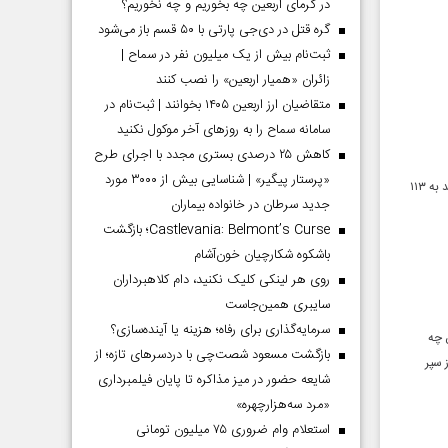
در گرمای اربعین چه بخوریم و چه نخوریم؟
گره قتل در دی‌جی پارتی با ۵۰ قسم باز می‌شود
ثبت‌نام بیش از یک میلیون نفر در سماح |
زائران «همیار اربعین» را نصب کنند
متقاضیان ارز اربعین ۱۴۰۵ بخوانند | ثبت‌نام در
سامانه سماح را به روز‌های آخر موکول نکنید
کاهش ۲۵ درصدی بستری مجدد با اجرای طرح
«پرستار پیگیر» | شناسایی بیش از ۳۰۰۰ مورد
وزارت اطلاعات با انتشار تصویری از یک تروریست متواری از مردم خواست تا اگر نشانی از این تروریست دارند به ۱۱۳
جدید سرطان در خانواده بیماران
Castlevania: Belmont’s Curse؛ بازگشت
باشکوه شکارچیان خون‌آشام
روی هر لینکی کلیک نکنید، دام کلاهبرداران
سایبری همین‌جاست
سرمایه‌گذاری برای رفاه؛ هزینه یا آینده‌سازی؟
 چه
بازگشت مسعود شصت‌چی با دردسر‌های تازه؛ از
 سپر
شایعه حضور در میز مذاکره تا پایان فیلمبرداری
«مرد سه‌هزارچهره»
استعلام وام ضروری ۷۵ میلیون تومانی